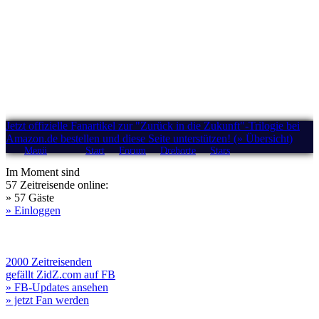
Jetzt offizielle Fanartikel zur "Zurück in die Zukunft"-Trilogie bei
Amazon.de bestellen und diese Seite unterstützen! (» Übersicht)
Menü
Start
Forum
Drehorte
Stars
Im Moment sind
57 Zeitreisende online:
» 57 Gäste
» Einloggen
2000 Zeitreisenden
gefällt ZidZ.com auf FB
» FB-Updates ansehen
» jetzt Fan werden