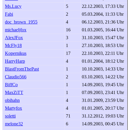
Ms.Lucy
5
22.12.2003, 17:33 Uhr
Fabi
2
05.03.2004, 11:33 Uhr
doc_brown_1955
4
06.12.2003, 21:36 Uhr
michaeljfox
16
01.03.2005, 16:44 Uhr
AlexJFox
3
31.10.2003, 15:47 Uhr
McFly18
1
27.10.2003, 18:53 Uhr
Kopernikus
17
22.10.2003, 22:11 Uhr
HarryHarp
4
01.01.2004, 18:12 Uhr
BlastFromThePast
1
10.10.2003, 14:33 Uhr
Claudio566
2
03.10.2003, 14:22 Uhr
BiffCo
1
14.09.2003, 19:45 Uhr
MaxZiTT
1
07.09.2003, 23:41 Uhr
obihahn
4
31.01.2009, 23:59 Uhr
Martyfox
4
01.01.2005, 20:17 Uhr
soletti
71
31.12.2012, 19:03 Uhr
melone32
6
14.09.2003, 00:45 Uhr