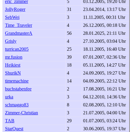
eric_zimmer
5
03.12.2005, 19:20 Uhr
JollyRoger
31
23.04.2014, 13:17 Uhr
SebWei
3
11.11.2005, 00:31 Uhr
Time_Traveler
4
26.12.2005, 00:18 Uhr
GrandmasterA
56
28.01.2025, 21:11 Uhr
Grisly
4
27.10.2005, 03:04 Uhr
turrican2005
25
18.11.2005, 16:40 Uhr
mr.fusion
39
07.01.2007, 02:36 Uhr
Heikiest
18
05.11.2005, 14:27 Uhr
ShurikN
4
24.09.2005, 19:27 Uhr
timemachine
14
04.09.2005, 22:12 Uhr
buchstabenfee
2
17.08.2005, 16:21 Uhr
urka
3
04.12.2010, 14:36 Uhr
schmaggo83
8
02.08.2005, 12:10 Uhr
Zimmer-Christian
3
21.07.2005, 04:00 Uhr
TAB
29
01.07.2005, 03:24 Uhr
StarQuest
2
30.06.2005, 19:37 Uhr