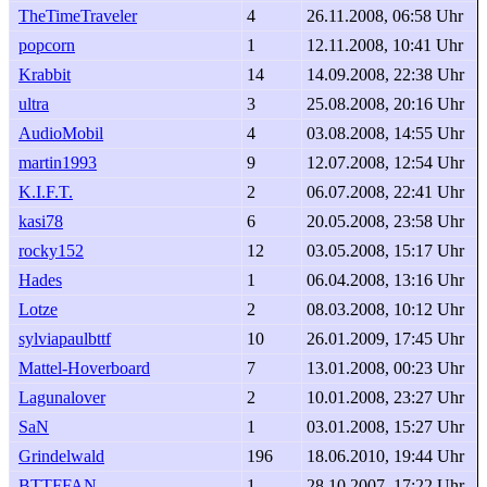
TheTimeTraveler
4
26.11.2008, 06:58 Uhr
popcorn
1
12.11.2008, 10:41 Uhr
Krabbit
14
14.09.2008, 22:38 Uhr
ultra
3
25.08.2008, 20:16 Uhr
AudioMobil
4
03.08.2008, 14:55 Uhr
martin1993
9
12.07.2008, 12:54 Uhr
K.I.F.T.
2
06.07.2008, 22:41 Uhr
kasi78
6
20.05.2008, 23:58 Uhr
rocky152
12
03.05.2008, 15:17 Uhr
Hades
1
06.04.2008, 13:16 Uhr
Lotze
2
08.03.2008, 10:12 Uhr
sylviapaulbttf
10
26.01.2009, 17:45 Uhr
Mattel-Hoverboard
7
13.01.2008, 00:23 Uhr
Lagunalover
2
10.01.2008, 23:27 Uhr
SaN
1
03.01.2008, 15:27 Uhr
Grindelwald
196
18.06.2010, 19:44 Uhr
BTTFFAN
1
28.10.2007, 17:22 Uhr