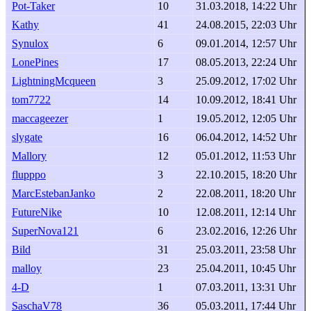
Pot-Taker
10
31.03.2018, 14:22 Uhr
Kathy
41
24.08.2015, 22:03 Uhr
Synulox
6
09.01.2014, 12:57 Uhr
LonePines
17
08.05.2013, 22:24 Uhr
LightningMcqueen
3
25.09.2012, 17:02 Uhr
tom7722
14
10.09.2012, 18:41 Uhr
maccageezer
1
19.05.2012, 12:05 Uhr
slygate
16
06.04.2012, 14:52 Uhr
Mallory
12
05.01.2012, 11:53 Uhr
flupppo
3
22.10.2015, 18:20 Uhr
MarcEstebanJanko
2
22.08.2011, 18:20 Uhr
FutureNike
10
12.08.2011, 12:14 Uhr
SuperNova121
6
23.02.2016, 12:26 Uhr
Bild
31
25.03.2011, 23:58 Uhr
malloy
23
25.04.2011, 10:45 Uhr
4-D
1
07.03.2011, 13:31 Uhr
SaschaV78
36
05.03.2011, 17:44 Uhr