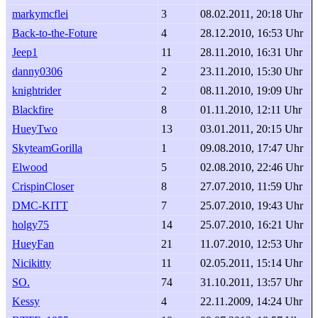
markymcflei
3
08.02.2011, 20:18 Uhr
Back-to-the-Foture
4
28.12.2010, 16:53 Uhr
Jeep1
11
28.11.2010, 16:31 Uhr
danny0306
2
23.11.2010, 15:30 Uhr
knightrider
2
08.11.2010, 19:09 Uhr
Blackfire
8
01.11.2010, 12:11 Uhr
HueyTwo
13
03.01.2011, 20:15 Uhr
SkyteamGorilla
1
09.08.2010, 17:47 Uhr
Elwood
5
02.08.2010, 22:46 Uhr
CrispinCloser
8
27.07.2010, 11:59 Uhr
DMC-KITT
7
25.07.2010, 19:43 Uhr
holgy75
14
25.07.2010, 16:21 Uhr
HueyFan
21
11.07.2010, 12:53 Uhr
Nicikitty
11
02.05.2011, 15:14 Uhr
SO.
74
31.10.2011, 13:57 Uhr
Kessy
4
22.11.2009, 14:24 Uhr