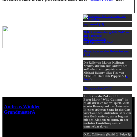
moronnerd (44)
2000 Zeitreisenden gefällt ZidZ.com
auf Facebook!
Jetzt Fan werden
und Updates erhalten!
Meine Reise zu den Drehorten von
ZidZ
Die Rolle von Martys Kollegen
Needles, der ihn zum Autorennen
auffordert, wird gespielt von
Michael Balzary alias Flea von
"The Red Hot Chili Peppers". (
»
Fotos
)
Hairspray live! (2016)
Zurück in die Zukunft II:
Bevor Marty "Wild Gunmen" im
Webseiten-Design © 2001-2026
"Café der 80er Jahre" spielt, wirft
Andreas Winkler
alias
er sein Basecap auf den Automaten.
In einer späteren Szene ist das Cap
GrandmasterA
für ZidZ.com
verschwunden. Außerdem ist er 2 m
vom Gerät entfernt, als er beginnt
"Zurück in die Zukunft" steht
mit den Kindern zu reden. In der
unter Copyright von Universal
nächsten Einstellung steht er
unmittelbar davor.
City Studios, Inc. und Amblin
Entertainment, Inc.
O.C., California (Staffel 2, Folge 3):