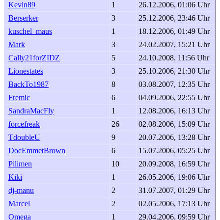
Kevin89
1
26.12.2006, 01:06 Uhr
Berserker
3
25.12.2006, 23:46 Uhr
kuschel_maus
1
18.12.2006, 01:49 Uhr
Mark
3
24.02.2007, 15:21 Uhr
Cally21forZIDZ
5
24.10.2008, 11:56 Uhr
Lionestates
3
25.10.2006, 21:30 Uhr
BackTo1987
8
03.08.2007, 12:35 Uhr
Fremic
6
04.09.2006, 22:55 Uhr
SandraMacFly
1
12.08.2006, 16:13 Uhr
forcefreak
26
02.08.2006, 15:09 Uhr
TdoubleU
9
20.07.2006, 13:28 Uhr
DocEmmetBrown
6
15.07.2006, 05:25 Uhr
Pilimen
10
20.09.2008, 16:59 Uhr
Kiki
1
26.05.2006, 19:06 Uhr
dj-manu
2
31.07.2007, 01:29 Uhr
Marcel
2
02.05.2006, 17:13 Uhr
Omega
1
29.04.2006, 09:59 Uhr