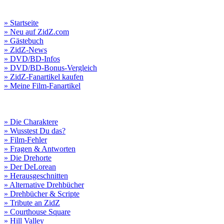
» Startseite
» Neu auf ZidZ.com
» Gästebuch
» ZidZ-News
» DVD/BD-Infos
» DVD/BD-Bonus-Vergleich
» ZidZ-Fanartikel kaufen
» Meine Film-Fanartikel
» Die Charaktere
» Wusstest Du das?
» Film-Fehler
» Fragen & Antworten
» Die Drehorte
» Der DeLorean
» Herausgeschnitten
» Alternative Drehbücher
» Drehbücher & Scripte
» Tribute an ZidZ
» Courthouse Square
» Hill Valley