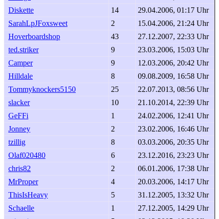
Diskette
14
29.04.2006, 01:17 Uhr
SarahLpJFoxsweet
2
15.04.2006, 21:24 Uhr
Hoverboardshop
43
27.12.2007, 22:33 Uhr
ted.striker
9
23.03.2006, 15:03 Uhr
Camper
9
12.03.2006, 20:42 Uhr
Hilldale
8
09.08.2009, 16:58 Uhr
Tommyknockers5150
25
22.07.2013, 08:56 Uhr
slacker
10
21.10.2014, 22:39 Uhr
GeFFi
1
24.02.2006, 12:41 Uhr
Jonney
2
23.02.2006, 16:46 Uhr
tzillig
8
03.03.2006, 20:35 Uhr
Olaf020480
6
23.12.2016, 23:23 Uhr
chris82
2
06.01.2006, 17:38 Uhr
MrProper
4
20.03.2006, 14:17 Uhr
ThisIsHeavy
5
31.12.2005, 13:32 Uhr
Schaelle
1
27.12.2005, 14:29 Uhr