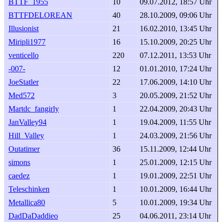
BTTF_1955
10
09.07.2012, 18:57 Uhr
BTTFDELOREAN
40
28.10.2009, 09:06 Uhr
Illusionist
21
16.02.2010, 13:45 Uhr
Miripli1977
16
15.10.2009, 20:25 Uhr
venticello
220
07.12.2011, 13:53 Uhr
-007-
12
01.01.2010, 17:24 Uhr
JoeStatler
22
17.06.2009, 14:10 Uhr
Med572
3
20.05.2009, 21:52 Uhr
Martdc_fangirly
1
22.04.2009, 20:43 Uhr
JanValley94
1
19.04.2009, 11:55 Uhr
Hill_Valley
1
24.03.2009, 21:56 Uhr
Outatimer
36
15.11.2009, 12:44 Uhr
simons
1
25.01.2009, 12:15 Uhr
caedez
1
19.01.2009, 22:51 Uhr
Teleschinken
1
10.01.2009, 16:44 Uhr
Metallica80
5
10.01.2009, 19:34 Uhr
DadDaDaddieo
25
04.06.2011, 23:14 Uhr