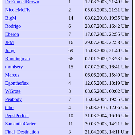
Dr.EmmettBrown
1
12.08.2003, 21:49 Uhr
NicoleMcFly
2
05.08.2003, 21:31 Uhr
BigM
14
08.02.2010, 19:35 Uhr
Rodrigo
6
28.07.2003, 16:42 Uhr
Eberon
7
17.07.2003, 22:55 Uhr
JPM
16
29.07.2003, 22:58 Uhr
Jorge
69
15.03.2006, 21:40 Uhr
Runningman
66
02.01.2009, 23:53 Uhr
mrmisery
15
07.07.2003, 16:41 Uhr
Marcus
1
06.06.2003, 15:40 Uhr
Egontheflux
4
12.05.2003, 18:19 Uhr
WGrote
8
08.05.2003, 00:02 Uhr
Peabody
7
15.03.2004, 19:55 Uhr
titho
4
16.03.2016, 12:06 Uhr
PepsiPerfect
10
31.03.2004, 16:16 Uhr
SamanthaCarter
11
30.03.2003, 14:21 Uhr
Final_Destination
3
21.04.2003, 14:11 Uhr