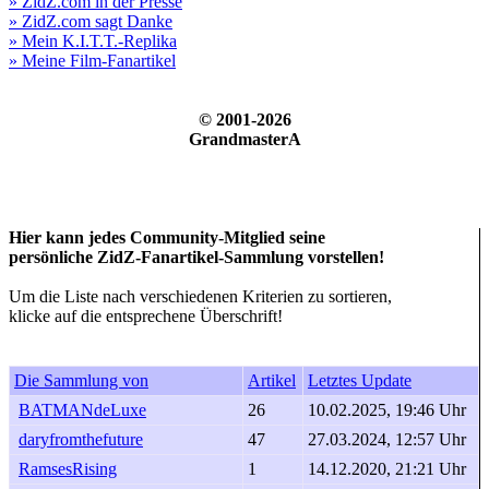
» ZidZ.com in der Presse
» ZidZ.com sagt Danke
» Mein K.I.T.T.-Replika
» Meine Film-Fanartikel
© 2001-2026
GrandmasterA
Hier kann jedes Community-Mitglied seine
persönliche ZidZ-Fanartikel-Sammlung vorstellen!
Um die Liste nach verschiedenen Kriterien zu sortieren,
klicke auf die entsprechene Überschrift!
Die Sammlung von
Artikel
Letztes Update
BATMANdeLuxe
26
10.02.2025, 19:46 Uhr
daryfromthefuture
47
27.03.2024, 12:57 Uhr
RamsesRising
1
14.12.2020, 21:21 Uhr