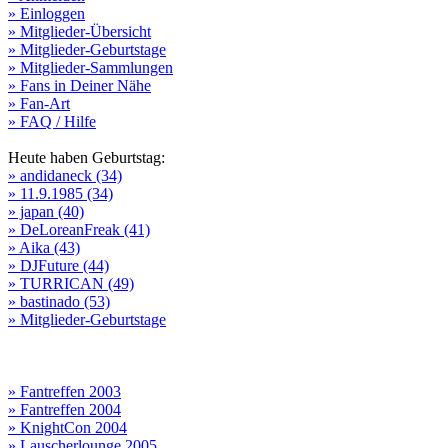
» Einloggen
» Mitglieder-Übersicht
» Mitglieder-Geburtstage
» Mitglieder-Sammlungen
» Fans in Deiner Nähe
» Fan-Art
» FAQ / Hilfe
Heute haben Geburtstag:
» andidaneck (34)
» 11.9.1985 (34)
» japan (40)
» DeLoreanFreak (41)
» Aika (43)
» DJFuture (44)
» TURRICAN (49)
» bastinado (53)
» Mitglieder-Geburtstage
» Fantreffen 2003
» Fantreffen 2004
» KnightCon 2004
» Lauscherlounge 2005