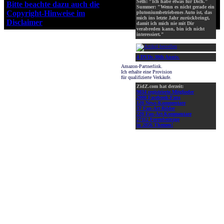
Seth: "Ich habe etwas für Dich."
Bitte beachte dazu auch die
Summer: "Wenn es nicht gerade ein
Copyright-Hinweise im
plutoniumbetriebenes Auto ist, das
mich ins letzte Jahr zurückbringt,
Disclaimer
!
damit ich mich nie mit Dir
verabreden kann, bin ich nicht
interessiert."
4 DVDs 30th Anniv.
Amazon-Partnerlink.
Ich erhalte eine Provision
für qualifizierte Verkäufe.
ZidZ.com hat derzeit:
9034 registrierte Mitglieder
2000 Facebook-Fans
120 News-Kommentare
37 Fan-Art-Bilder
220 Fan-Art-Kommentare
27112 Forenbeiträge
in 2056 Themen!