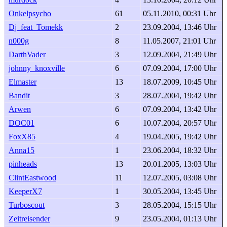
Onkelpsycho
61
05.11.2010, 00:31 Uhr
Dj_feat_Tomekk
2
23.09.2004, 13:46 Uhr
n000g
8
11.05.2007, 21:01 Uhr
DarthVader
3
12.09.2004, 21:49 Uhr
johnny_knoxville
6
07.09.2004, 17:00 Uhr
Elmaster
13
18.07.2009, 10:45 Uhr
Bandit
3
28.07.2004, 19:42 Uhr
Arwen
6
07.09.2004, 13:42 Uhr
DOC01
6
10.07.2004, 20:57 Uhr
FoxX85
4
19.04.2005, 19:42 Uhr
Anna15
1
23.06.2004, 18:32 Uhr
pinheads
13
20.01.2005, 13:03 Uhr
ClintEastwood
11
12.07.2005, 03:08 Uhr
KeeperX7
1
30.05.2004, 13:45 Uhr
Turboscout
3
28.05.2004, 15:15 Uhr
Zeitreisender
9
23.05.2004, 01:13 Uhr