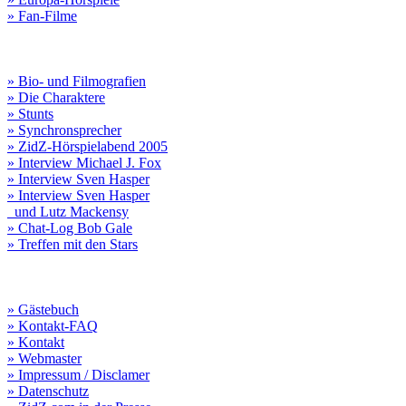
» Fan-Filme
» Bio- und Filmografien
» Die Charaktere
» Stunts
» Synchronsprecher
» ZidZ-Hörspielabend 2005
» Interview Michael J. Fox
» Interview Sven Hasper
» Interview Sven Hasper
und Lutz Mackensy
» Chat-Log Bob Gale
» Treffen mit den Stars
» Gästebuch
» Kontakt-FAQ
» Kontakt
» Webmaster
» Impressum / Disclamer
» Datenschutz