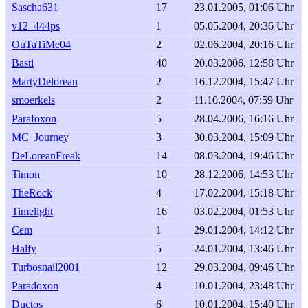
Sascha631
17
23.01.2005, 01:06 Uhr
v12_444ps
1
05.05.2004, 20:36 Uhr
OuTaTiMe04
2
02.06.2004, 20:16 Uhr
Basti
40
20.03.2006, 12:58 Uhr
MartyDelorean
2
16.12.2004, 15:47 Uhr
smoerkels
2
11.10.2004, 07:59 Uhr
Parafoxon
5
28.04.2006, 16:16 Uhr
MC_Journey
3
30.03.2004, 15:09 Uhr
DeLoreanFreak
14
08.03.2004, 19:46 Uhr
Timon
10
28.12.2006, 14:53 Uhr
TheRock
4
17.02.2004, 15:18 Uhr
Timelight
16
03.02.2004, 01:53 Uhr
Cem
1
29.01.2004, 14:12 Uhr
Halfy
5
24.01.2004, 13:46 Uhr
Turbosnail2001
12
29.03.2004, 09:46 Uhr
Paradoxon
4
10.01.2004, 23:48 Uhr
Ductos
6
10.01.2004, 15:40 Uhr