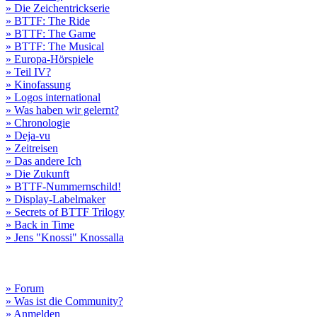
» Die Zeichentrickserie
» BTTF: The Ride
» BTTF: The Game
» BTTF: The Musical
» Europa-Hörspiele
» Teil IV?
» Kinofassung
» Logos international
» Was haben wir gelernt?
» Chronologie
» Deja-vu
» Zeitreisen
» Das andere Ich
» Die Zukunft
» BTTF-Nummernschild!
» Display-Labelmaker
» Secrets of BTTF Trilogy
» Back in Time
» Jens "Knossi" Knossalla
» Forum
» Was ist die Community?
» Anmelden