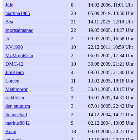
Jule
8
14.02.2006, 11:01 Uhr
martina1985
23
05.09.2019, 13:50 Uhr
Bea
21
14.11.2025, 12:18 Uhr
sportsalmanac
22
19.05.2005, 14:27 Uhr
jtr
2
09.05.2005, 16:58 Uhr
KV1990
10
22.12.2011, 10:59 Uhr
Mr.MojoRisin
2
06.05.2005, 17:34 Uhr
DMC-12
10
30.08.2009, 21:21 Uhr
JimBeam
4
09.03.2005, 21:30 Uhr
Loreen
11
13.02.2005, 18:18 Uhr
Methmoror
5
30.01.2005, 13:15 Uhr
sick0rism
3
15.01.2005, 14:31 Uhr
der_stuuurm
3
07.01.2005, 22:42 Uhr
Schneeball
2
14.12.2004, 14:27 Uhr
markus8842
9
02.12.2004, 10:05 Uhr
Brain
18
09.03.2006, 20:21 Uhr
murdock
4
13.10.2004, 20:12 Uhr