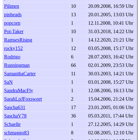
Pilimen
10
20.09.2008, 16:59 Uhr
pinheads
13
20.01.2005, 13:03 Uhr
popcorn
1
12.11.2008, 10:41 Uhr
Pot-Taker
10
31.03.2018, 14:22 Uhr
RamsesRising
1
14.12.2020, 21:21 Uhr
rocky152
12
03.05.2008, 15:17 Uhr
Rodrigo
6
28.07.2003, 16:42 Uhr
Runningman
66
02.01.2009, 23:53 Uhr
SamanthaCarter
11
30.03.2003, 14:21 Uhr
SaN
1
03.01.2008, 15:27 Uhr
SandraMacFly
1
12.08.2006, 16:13 Uhr
SarahLpJFoxsweet
2
15.04.2006, 21:24 Uhr
Sascha631
17
23.01.2005, 01:06 Uhr
SaschaV78
36
05.03.2011, 17:44 Uhr
Schaelle
1
27.12.2005, 14:29 Uhr
schmaggo83
8
02.08.2005, 12:10 Uhr