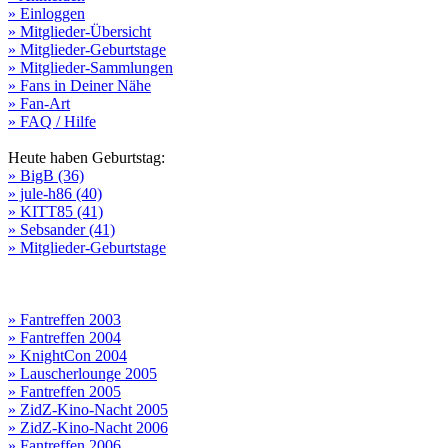
» Einloggen
» Mitglieder-Übersicht
» Mitglieder-Geburtstage
» Mitglieder-Sammlungen
» Fans in Deiner Nähe
» Fan-Art
» FAQ / Hilfe
Heute haben Geburtstag:
» BigB (36)
» jule-h86 (40)
» KITT85 (41)
» Sebsander (41)
» Mitglieder-Geburtstage
» Fantreffen 2003
» Fantreffen 2004
» KnightCon 2004
» Lauscherlounge 2005
» Fantreffen 2005
» ZidZ-Kino-Nacht 2005
» ZidZ-Kino-Nacht 2006
» Fantreffen 2006