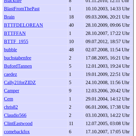
Blackfire
8
01.11.2010, 12:11 Uhr
BlastFromThePast
1
10.10.2003, 14:33 Uhr
Brain
18
09.03.2006, 20:21 Uhr
BTTFDELOREAN
40
28.10.2009, 09:06 Uhr
BTTFFAN
1
28.10.2007, 17:22 Uhr
BTTF_1955
10
09.07.2012, 18:57 Uhr
bubble
48
02.07.2008, 11:54 Uhr
buchstabenfee
2
17.08.2005, 16:21 Uhr
BufordTannen
5
12.01.2003, 19:24 Uhr
caedez
1
19.01.2009, 22:51 Uhr
Cally21forZIDZ
5
24.10.2008, 11:56 Uhr
Camper
9
12.03.2006, 20:42 Uhr
Cem
1
29.01.2004, 14:12 Uhr
chris82
2
06.01.2006, 17:38 Uhr
Claudio566
2
03.10.2003, 14:22 Uhr
ClintEastwood
11
12.07.2005, 03:08 Uhr
comebackfox
6
17.10.2007, 17:05 Uhr