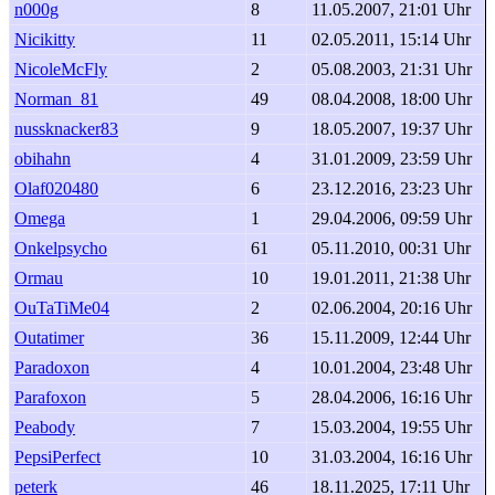
n000g
8
11.05.2007, 21:01 Uhr
Nicikitty
11
02.05.2011, 15:14 Uhr
NicoleMcFly
2
05.08.2003, 21:31 Uhr
Norman_81
49
08.04.2008, 18:00 Uhr
nussknacker83
9
18.05.2007, 19:37 Uhr
obihahn
4
31.01.2009, 23:59 Uhr
Olaf020480
6
23.12.2016, 23:23 Uhr
Omega
1
29.04.2006, 09:59 Uhr
Onkelpsycho
61
05.11.2010, 00:31 Uhr
Ormau
10
19.01.2011, 21:38 Uhr
OuTaTiMe04
2
02.06.2004, 20:16 Uhr
Outatimer
36
15.11.2009, 12:44 Uhr
Paradoxon
4
10.01.2004, 23:48 Uhr
Parafoxon
5
28.04.2006, 16:16 Uhr
Peabody
7
15.03.2004, 19:55 Uhr
PepsiPerfect
10
31.03.2004, 16:16 Uhr
peterk
46
18.11.2025, 17:11 Uhr