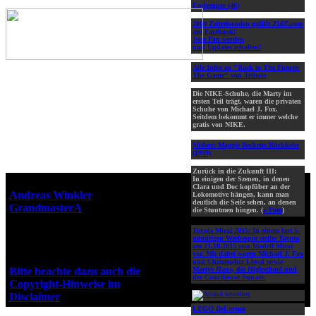
Endgegner (46)
2000 Zeitreisenden gefällt ZidZ.com
auf Facebook!
Jetzt Fan werden
und Updates erhalten!
Alle Infos zu "Back to The Future:
The Game" von Telltale
Die NIKE-Schuhe, die Marty im
ersten Teil trägt, waren die privaten
Schuhe von Michael J. Fox.
Seitdem bekommt er immer welche
gratis von NIKE.
Sliders: Maggie Becketts Rückkehr
(1999)
Zurück in die Zukunft III:
In einigen der Szenen, in denen
Webseiten-Design © 2001-2026
Clara und Doc kopfüber an der
Andreas Winkler
alias
Lokomotive hängen, kann man
deutlich die Seile sehen, an denen
GrandmasterA
für ZidZ.com
die Stuntmen hingen. (
» Foto
)
"Zurück in die Zukunft" steht
Toyota Miraj 2015:
In einem fast 5-
unter Copyright von Universal
minütigen Werbespot stellte Toyota
City Studios, Inc. und Amblin
am 21.10.2015 sein Modell Miraj
vor. Mit dabei waren Michael J. Fox
Entertainment, Inc.
und Christopher Lloyd sowie
Bitte beachte dazu auch die
Martys Haus, die Highschool und
der Courthouse Square.
Copyright-Hinweise im
Disclaimer
!
LEGO DeLorean