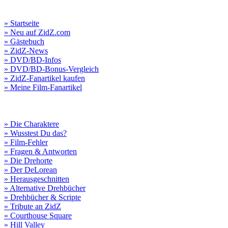
» Startseite
» Neu auf ZidZ.com
» Gästebuch
» ZidZ-News
» DVD/BD-Infos
» DVD/BD-Bonus-Vergleich
» ZidZ-Fanartikel kaufen
» Meine Film-Fanartikel
» Die Charaktere
» Wusstest Du das?
» Film-Fehler
» Fragen & Antworten
» Die Drehorte
» Der DeLorean
» Herausgeschnitten
» Alternative Drehbücher
» Drehbücher & Scripte
» Tribute an ZidZ
» Courthouse Square
» Hill Valley