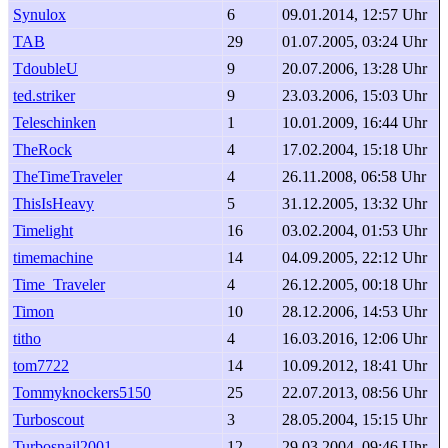
Synulox
6
09.01.2014, 12:57 Uhr
TAB
29
01.07.2005, 03:24 Uhr
TdoubleU
9
20.07.2006, 13:28 Uhr
ted.striker
9
23.03.2006, 15:03 Uhr
Teleschinken
1
10.01.2009, 16:44 Uhr
TheRock
4
17.02.2004, 15:18 Uhr
TheTimeTraveler
4
26.11.2008, 06:58 Uhr
ThisIsHeavy
5
31.12.2005, 13:32 Uhr
Timelight
16
03.02.2004, 01:53 Uhr
timemachine
14
04.09.2005, 22:12 Uhr
Time_Traveler
4
26.12.2005, 00:18 Uhr
Timon
10
28.12.2006, 14:53 Uhr
titho
4
16.03.2016, 12:06 Uhr
tom7722
14
10.09.2012, 18:41 Uhr
Tommyknockers5150
25
22.07.2013, 08:56 Uhr
Turboscout
3
28.05.2004, 15:15 Uhr
Turbosnail2001
12
29.03.2004, 09:46 Uhr