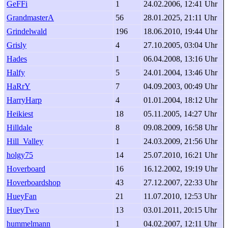
GeFFi
1
24.02.2006, 12:41 Uhr
GrandmasterA
56
28.01.2025, 21:11 Uhr
Grindelwald
196
18.06.2010, 19:44 Uhr
Grisly
4
27.10.2005, 03:04 Uhr
Hades
1
06.04.2008, 13:16 Uhr
Halfy
5
24.01.2004, 13:46 Uhr
HaRrY
7
04.09.2003, 00:49 Uhr
HarryHarp
4
01.01.2004, 18:12 Uhr
Heikiest
18
05.11.2005, 14:27 Uhr
Hilldale
8
09.08.2009, 16:58 Uhr
Hill_Valley
1
24.03.2009, 21:56 Uhr
holgy75
14
25.07.2010, 16:21 Uhr
Hoverboard
16
16.12.2002, 19:19 Uhr
Hoverboardshop
43
27.12.2007, 22:33 Uhr
HueyFan
21
11.07.2010, 12:53 Uhr
HueyTwo
13
03.01.2011, 20:15 Uhr
hummelmann
1
04.02.2007, 12:11 Uhr