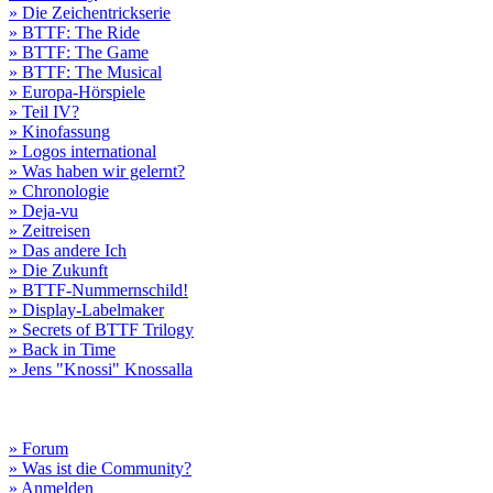
» Die Zeichentrickserie
» BTTF: The Ride
» BTTF: The Game
» BTTF: The Musical
» Europa-Hörspiele
» Teil IV?
» Kinofassung
» Logos international
» Was haben wir gelernt?
» Chronologie
» Deja-vu
» Zeitreisen
» Das andere Ich
» Die Zukunft
» BTTF-Nummernschild!
» Display-Labelmaker
» Secrets of BTTF Trilogy
» Back in Time
» Jens "Knossi" Knossalla
» Forum
» Was ist die Community?
» Anmelden