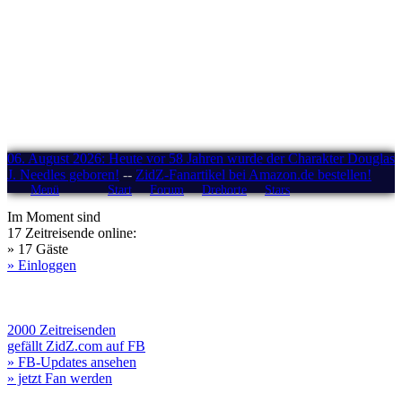
06. August 2026: Heute vor 58 Jahren wurde der Charakter Douglas
J. Needles geboren!
--
ZidZ-Fanartikel bei Amazon.de bestellen!
Menü
Start
Forum
Drehorte
Stars
Im Moment sind
17 Zeitreisende online:
» 17 Gäste
» Einloggen
2000 Zeitreisenden
gefällt ZidZ.com auf FB
» FB-Updates ansehen
» jetzt Fan werden