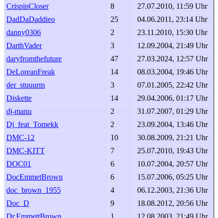
CrispinCloser
8
27.07.2010, 11:59 Uhr
DadDaDaddieo
25
04.06.2011, 23:14 Uhr
danny0306
2
23.11.2010, 15:30 Uhr
DarthVader
3
12.09.2004, 21:49 Uhr
daryfromthefuture
47
27.03.2024, 12:57 Uhr
DeLoreanFreak
14
08.03.2004, 19:46 Uhr
der_stuuurm
3
07.01.2005, 22:42 Uhr
Diskette
14
29.04.2006, 01:17 Uhr
dj-manu
2
31.07.2007, 01:29 Uhr
Dj_feat_Tomekk
2
23.09.2004, 13:46 Uhr
DMC-12
10
30.08.2009, 21:21 Uhr
DMC-KITT
7
25.07.2010, 19:43 Uhr
DOC01
6
10.07.2004, 20:57 Uhr
DocEmmetBrown
6
15.07.2006, 05:25 Uhr
doc_brown_1955
4
06.12.2003, 21:36 Uhr
Doc_D
9
18.08.2012, 20:56 Uhr
Dr.EmmettBrown
1
12.08.2003, 21:49 Uhr