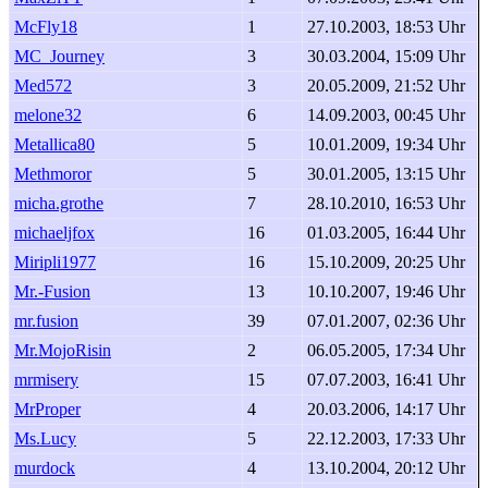
McFly18
1
27.10.2003, 18:53 Uhr
MC_Journey
3
30.03.2004, 15:09 Uhr
Med572
3
20.05.2009, 21:52 Uhr
melone32
6
14.09.2003, 00:45 Uhr
Metallica80
5
10.01.2009, 19:34 Uhr
Methmoror
5
30.01.2005, 13:15 Uhr
micha.grothe
7
28.10.2010, 16:53 Uhr
michaeljfox
16
01.03.2005, 16:44 Uhr
Miripli1977
16
15.10.2009, 20:25 Uhr
Mr.-Fusion
13
10.10.2007, 19:46 Uhr
mr.fusion
39
07.01.2007, 02:36 Uhr
Mr.MojoRisin
2
06.05.2005, 17:34 Uhr
mrmisery
15
07.07.2003, 16:41 Uhr
MrProper
4
20.03.2006, 14:17 Uhr
Ms.Lucy
5
22.12.2003, 17:33 Uhr
murdock
4
13.10.2004, 20:12 Uhr