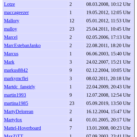
Lotze
2
08.03.2008, 10:12 Uhr
maccageezer
1
19.05.2012, 12:05 Uhr
Mallory
12
05.01.2012, 11:53 Uhr
malloy
23
25.04.2011, 10:45 Uhr
Marcel
2
02.05.2006, 17:13 Uhr
MarcEstebanJanko
2
22.08.2011, 18:20 Uhr
Marcus
1
06.06.2003, 15:40 Uhr
Mark
3
24.02.2007, 15:21 Uhr
markus8842
9
02.12.2004, 10:05 Uhr
markymcflei
3
08.02.2011, 20:18 Uhr
Martdc_fangirly
1
22.04.2009, 20:43 Uhr
martin1993
9
12.07.2008, 12:54 Uhr
martina1985
23
05.09.2019, 13:50 Uhr
MartyDelorean
2
16.12.2004, 15:47 Uhr
Martyfox
4
01.01.2005, 20:17 Uhr
Mattel-Hoverboard
7
13.01.2008, 00:23 Uhr
MaxZiTT
1
07.09.2003, 23:41 Uhr