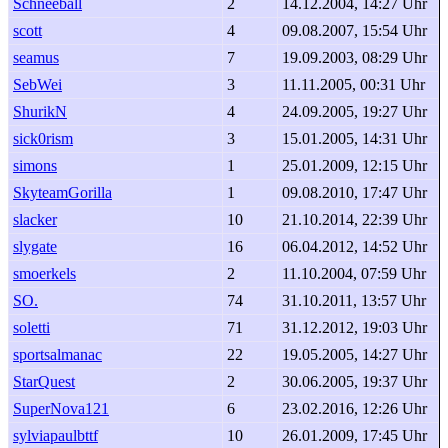
Schneeball
2
14.12.2004, 14:27 Uhr
scott
4
09.08.2007, 15:54 Uhr
seamus
7
19.09.2003, 08:29 Uhr
SebWei
3
11.11.2005, 00:31 Uhr
ShurikN
4
24.09.2005, 19:27 Uhr
sick0rism
3
15.01.2005, 14:31 Uhr
simons
1
25.01.2009, 12:15 Uhr
SkyteamGorilla
1
09.08.2010, 17:47 Uhr
slacker
10
21.10.2014, 22:39 Uhr
slygate
16
06.04.2012, 14:52 Uhr
smoerkels
2
11.10.2004, 07:59 Uhr
SO.
74
31.10.2011, 13:57 Uhr
soletti
71
31.12.2012, 19:03 Uhr
sportsalmanac
22
19.05.2005, 14:27 Uhr
StarQuest
2
30.06.2005, 19:37 Uhr
SuperNova121
6
23.02.2016, 12:26 Uhr
sylviapaulbttf
10
26.01.2009, 17:45 Uhr