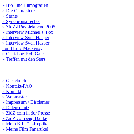
» Bio- und Filmografien
» Die Charaktere
» Stunts
» Synchronsprecher
» ZidZ-Hörspielabend 2005
» Interview Michael J. Fox
» Interview Sven Hasper
» Interview Sven Hasper
und Lutz Mackensy
» Chat-Log Bob Gale
» Treffen mit den Stars
» Gästebuch
» Kontakt-FAQ
» Kontakt
» Webmaster
» Impressum / Disclamer
» Datenschutz
» ZidZ.com in der Presse
» ZidZ.com sagt Danke
» Mein K.I.T.T.-Replika
» Meine Film-Fanartikel