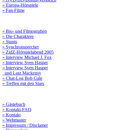
» Europa-Hörspiele
» Fan-Filme
» Bio- und Filmografien
» Die Charaktere
» Stunts
» Synchronsprecher
» ZidZ-Hörspielabend 2005
» Interview Michael J. Fox
» Interview Sven Hasper
» Interview Sven Hasper
und Lutz Mackensy
» Chat-Log Bob Gale
» Treffen mit den Stars
» Gästebuch
» Kontakt-FAQ
» Kontakt
» Webmaster
» Impressum / Disclamer