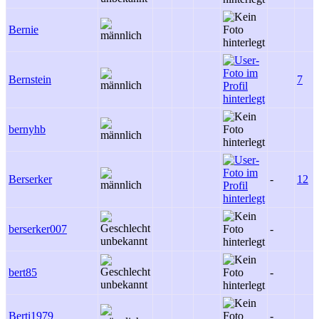
Bernie
Bernstein
7
bernyhb
Berserker
-
12
berserker007
-
bert85
-
Berti1979
-