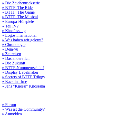
» Die Zeichentrickserie
» BTTF: The Ride
» BTTF: The Game
» BTTF: The Musical
» Europa-Hörspiele
» Teil IV?
» Kinofassung
» Logos international
» Was haben wir gelernt?
» Chronologie
» Deja-vu
» Zeitreisen
» Das andere Ich
» Die Zukunft
» BTTF-Nummernschild!
» Display-Labelmaker
» Secrets of BTTF Trilogy
» Back in Time
» Jens "Knossi" Knossalla
» Forum
» Was ist die Community?
» Anmelden