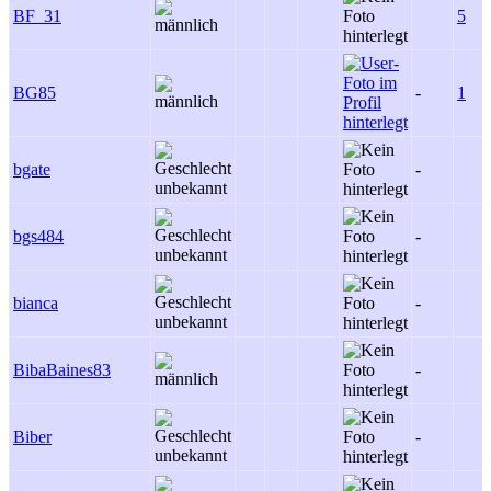
BF_31
5
BG85
-
1
bgate
-
bgs484
-
bianca
-
BibaBaines83
-
Biber
-