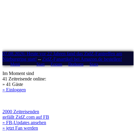
07.08.2026: Heute vor 22 Jahren fand das ZidZ-Fantreffen am
Nürburgring statt!
--
ZidZ-Fanartikel bei Amazon.de bestellen!
Menü
Start
Forum
Drehorte
Stars
Im Moment sind
41 Zeitreisende online:
» 41 Gäste
» Einloggen
2000 Zeitreisenden
gefällt ZidZ.com auf FB
» FB-Updates ansehen
» jetzt Fan werden