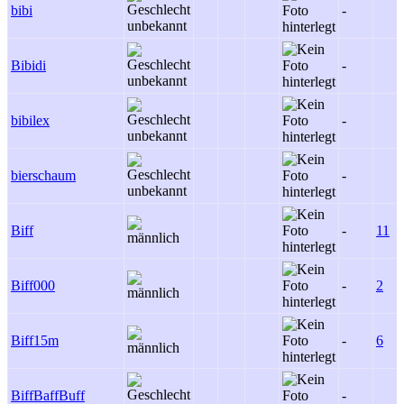
bibi
-
Bibidi
-
bibilex
-
bierschaum
-
Biff
-
11
Biff000
-
2
Biff15m
-
6
BiffBaffBuff
-