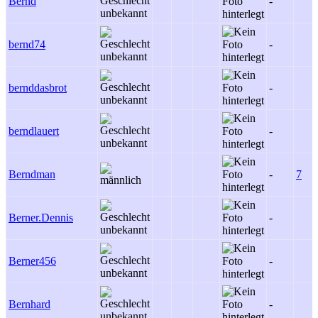
Bernd
-
bernd74
-
bernddasbrot
-
berndlauert
-
Berndman
-
7
Berner.Dennis
-
Berner456
-
Bernhard
-