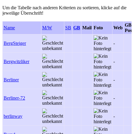
Um die Tabelle nach anderen Kriterien zu sortieren, klicke auf die
jeweilige Überschrift!
GB-
Name
M/W
SB
GB
Mail
Foto
Web
Post
BergSteiger
-
Bergwitzliker
-
Berliner
-
Berliner-72
-
berlinway
-