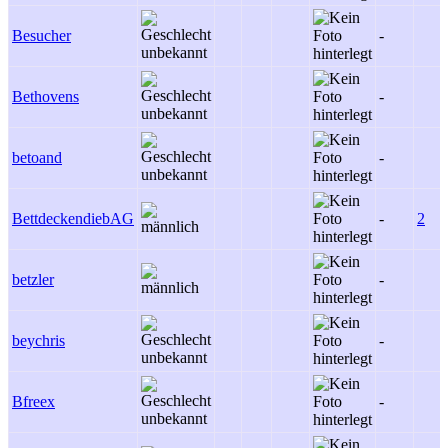
Besucher
-
Bethovens
-
betoand
-
BettdeckendiebAG
-
2
betzler
-
beychris
-
Bfreex
-