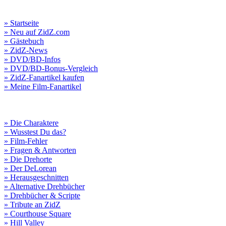
» Startseite
» Neu auf ZidZ.com
» Gästebuch
» ZidZ-News
» DVD/BD-Infos
» DVD/BD-Bonus-Vergleich
» ZidZ-Fanartikel kaufen
» Meine Film-Fanartikel
» Die Charaktere
» Wusstest Du das?
» Film-Fehler
» Fragen & Antworten
» Die Drehorte
» Der DeLorean
» Herausgeschnitten
» Alternative Drehbücher
» Drehbücher & Scripte
» Tribute an ZidZ
» Courthouse Square
» Hill Valley