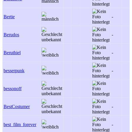
Bertie
-
Berudos
-
Beruthiel
-
besserpunk
-
bessonoff
BestCostumer
-
best_film_forever
-