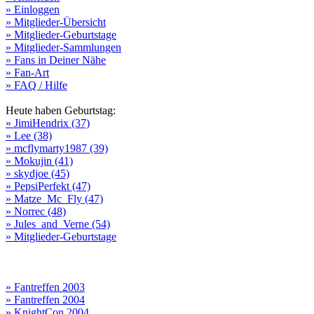
» Einloggen
» Mitglieder-Übersicht
» Mitglieder-Geburtstage
» Mitglieder-Sammlungen
» Fans in Deiner Nähe
» Fan-Art
» FAQ / Hilfe
Heute haben Geburtstag:
» JimiHendrix (37)
» Lee (38)
» mcflymarty1987 (39)
» Mokujin (41)
» skydjoe (45)
» PepsiPerfekt (47)
» Matze_Mc_Fly (47)
» Norrec (48)
» Jules_and_Verne (54)
» Mitglieder-Geburtstage
» Fantreffen 2003
» Fantreffen 2004
» KnightCon 2004