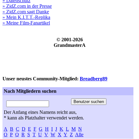
» Datenschutz
» ZidZ.com in der Presse
» ZidZ.com sagt Danke
» Mein K.I.T.T.-Replika
» Meine Film-Fanartikel
© 2001-2026
GrandmasterA
Unser neustes Community-Mitglied:
Breadberg89
Nach Mitgliedern suchen
Der Anfang eines Namens reicht aus,
* kann als Platzhalter verwendet werden.
A
B
C
D
E
F
G
H
I
J
K
L
M
N
O
P
Q
R
S
T
U
V
W
X
Y
Z
Alle