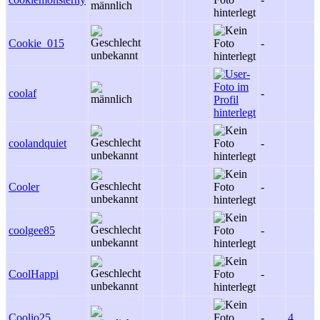
Cookie_015
-
coolaf
-
coolandquiet
-
Cooler
-
coolgee85
-
CoolHappi
-
Coolio25
-
4