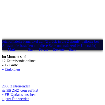
Jetzt offizielle Fanartikel zur "Zurück in die Zukunft"-Trilogie bei
Amazon.de bestellen und diese Seite unterstützen! (» Übersicht)
Menü
Start
Forum
Drehorte
Stars
Im Moment sind
12 Zeitreisende online:
» 12 Gäste
» Einloggen
2000 Zeitreisenden
gefällt ZidZ.com auf FB
» FB-Updates ansehen
» jetzt Fan werden