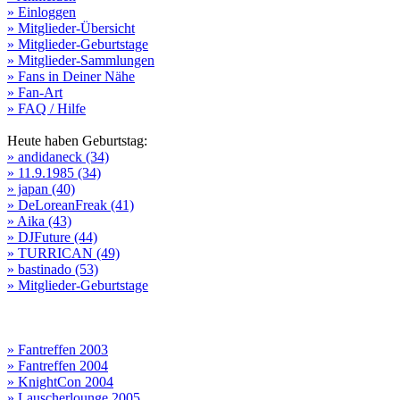
» Einloggen
» Mitglieder-Übersicht
» Mitglieder-Geburtstage
» Mitglieder-Sammlungen
» Fans in Deiner Nähe
» Fan-Art
» FAQ / Hilfe
Heute haben Geburtstag:
» andidaneck (34)
» 11.9.1985 (34)
» japan (40)
» DeLoreanFreak (41)
» Aika (43)
» DJFuture (44)
» TURRICAN (49)
» bastinado (53)
» Mitglieder-Geburtstage
» Fantreffen 2003
» Fantreffen 2004
» KnightCon 2004
» Lauscherlounge 2005