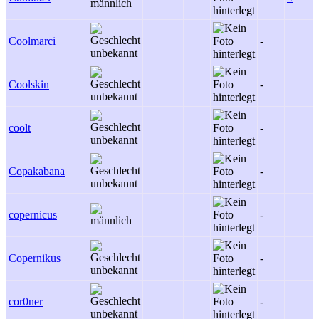
Coolmarci
-
Coolskin
-
coolt
-
Copakabana
-
copernicus
-
Copernikus
-
cor0ner
-