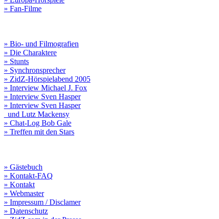
» Fan-Filme
» Bio- und Filmografien
» Die Charaktere
» Stunts
» Synchronsprecher
» ZidZ-Hörspielabend 2005
» Interview Michael J. Fox
» Interview Sven Hasper
» Interview Sven Hasper
und Lutz Mackensy
» Chat-Log Bob Gale
» Treffen mit den Stars
» Gästebuch
» Kontakt-FAQ
» Kontakt
» Webmaster
» Impressum / Disclamer
» Datenschutz