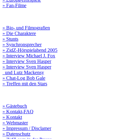
» Fan-Filme
» Bio- und Filmografien
» Die Charaktere
» Stunts
» Synchronsprecher
» ZidZ-Hörspielabend 2005
» Interview Michael J. Fox
» Interview Sven Hasper
» Interview Sven Hasper
und Lutz Mackensy
» Chat-Log Bob Gale
» Treffen mit den Stars
» Gästebuch
» Kontakt-FAQ
» Kontakt
» Webmaster
» Impressum / Disclamer
» Datenschutz