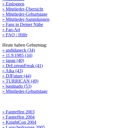
» Einloggen
» Mitglieder-Übersicht
» Mitglieder-Geburtstage
» Mitglieder-Sammlungen
» Fans in Deiner Nähe
» Fan-Art
» FAQ / Hilfe
Heute haben Geburtstag:
» andidaneck (34)
» 11.9.1985 (34)
» japan (40)
» DeLoreanFreak (41)
» Aika (43)
» DJFuture (44)
» TURRICAN (49)
» bastinado (53)
» Mitglieder-Geburtstage
» Fantreffen 2003
» Fantreffen 2004
» KnightCon 2004
» Lauscherlounge 2005