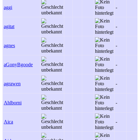
aggi
-
agitat
-
agnes
-
aGonyBgoode
-
agrawen
-
Ahlborni
-
Aica
-