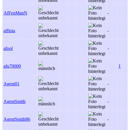
AfFenManN
-
affinia
-
afool
-
afu70000
1
Agent01
-
AgentSmith
-
AgentSmith86
-