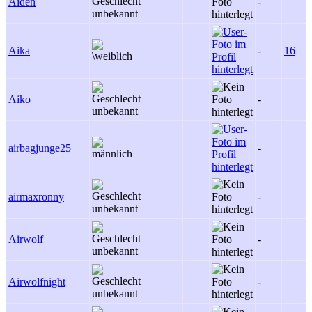
Aiden
-
Aika
-
16
Aiko
-
airbagjunge25
-
airmaxronny
-
Airwolf
-
Airwolfnight
-