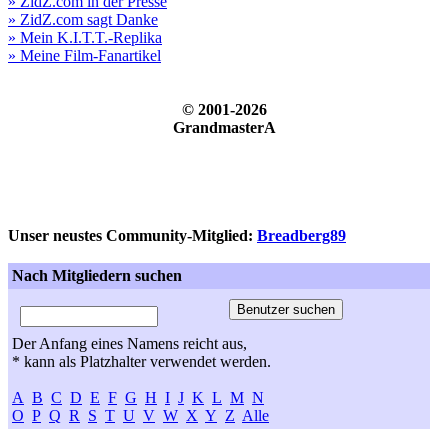
» ZidZ.com in der Presse
» ZidZ.com sagt Danke
» Mein K.I.T.T.-Replika
» Meine Film-Fanartikel
© 2001-2026
GrandmasterA
Unser neustes Community-Mitglied:
Breadberg89
Nach Mitgliedern suchen
Der Anfang eines Namens reicht aus,
* kann als Platzhalter verwendet werden.
A
B
C
D
E
F
G
H
I
J
K
L
M
N
O
P
Q
R
S
T
U
V
W
X
Y
Z
Alle