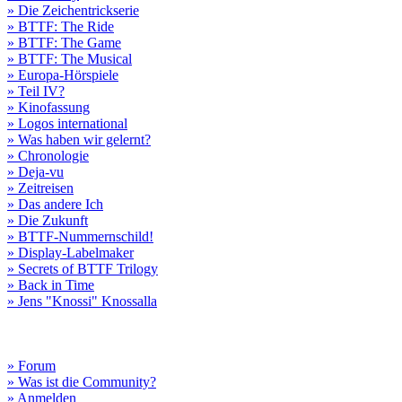
» Die Zeichentrickserie
» BTTF: The Ride
» BTTF: The Game
» BTTF: The Musical
» Europa-Hörspiele
» Teil IV?
» Kinofassung
» Logos international
» Was haben wir gelernt?
» Chronologie
» Deja-vu
» Zeitreisen
» Das andere Ich
» Die Zukunft
» BTTF-Nummernschild!
» Display-Labelmaker
» Secrets of BTTF Trilogy
» Back in Time
» Jens "Knossi" Knossalla
» Forum
» Was ist die Community?
» Anmelden