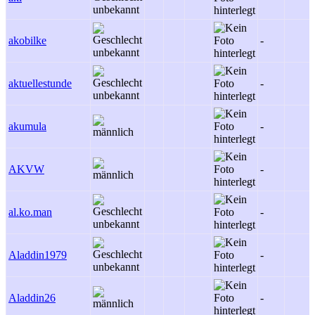
akobilke
-
aktuellestunde
-
akumula
-
AKVW
-
al.ko.man
-
Aladdin1979
-
Aladdin26
-