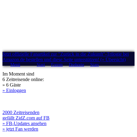
Jetzt offizielle Fanartikel zur "Zurück in die Zukunft"-Trilogie bei
Amazon.de bestellen und diese Seite unterstützen! (» Übersicht)
Menü
Start
Forum
Drehorte
Stars
Im Moment sind
6 Zeitreisende online:
» 6 Gäste
» Einloggen
2000 Zeitreisenden
gefällt ZidZ.com auf FB
» FB-Updates ansehen
» jetzt Fan werden