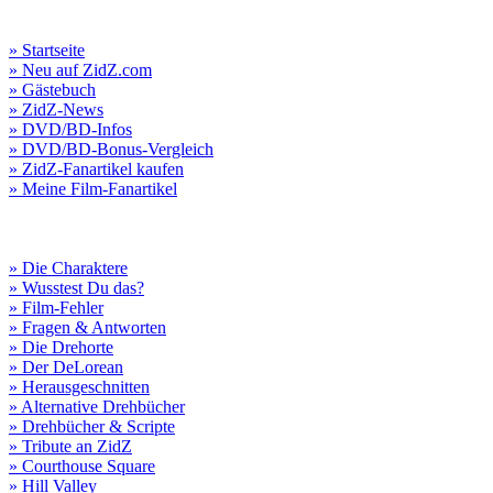
» Startseite
» Neu auf ZidZ.com
» Gästebuch
» ZidZ-News
» DVD/BD-Infos
» DVD/BD-Bonus-Vergleich
» ZidZ-Fanartikel kaufen
» Meine Film-Fanartikel
» Die Charaktere
» Wusstest Du das?
» Film-Fehler
» Fragen & Antworten
» Die Drehorte
» Der DeLorean
» Herausgeschnitten
» Alternative Drehbücher
» Drehbücher & Scripte
» Tribute an ZidZ
» Courthouse Square
» Hill Valley