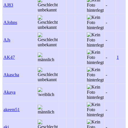
AJ83
-
AJohns
-
AJs
-
AK47
-
1
Akascha
-
Akaya
-
akeem51
-
aki
-