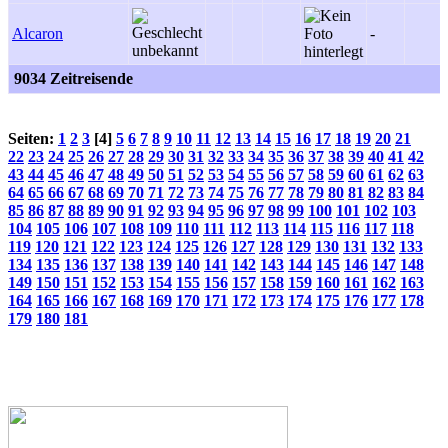
Alcaron
-
9034 Zeitreisende
Seiten:
1
2
3
[4]
5
6
7
8
9
10
11
12
13
14
15
16
17
18
19
20
21
22
23
24
25
26
27
28
29
30
31
32
33
34
35
36
37
38
39
40
41
42
43
44
45
46
47
48
49
50
51
52
53
54
55
56
57
58
59
60
61
62
63
64
65
66
67
68
69
70
71
72
73
74
75
76
77
78
79
80
81
82
83
84
85
86
87
88
89
90
91
92
93
94
95
96
97
98
99
100
101
102
103
104
105
106
107
108
109
110
111
112
113
114
115
116
117
118
119
120
121
122
123
124
125
126
127
128
129
130
131
132
133
134
135
136
137
138
139
140
141
142
143
144
145
146
147
148
149
150
151
152
153
154
155
156
157
158
159
160
161
162
163
164
165
166
167
168
169
170
171
172
173
174
175
176
177
178
179
180
181