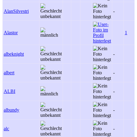
AlanSilvestri
-
Alastor
1
albeknight
-
albert
-
ALBI
-
albundy
-
alc
-