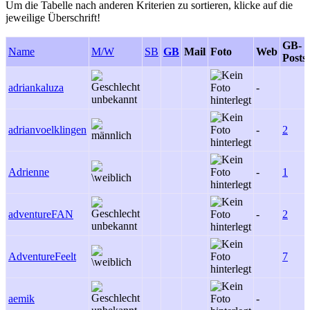
Um die Tabelle nach anderen Kriterien zu sortieren, klicke auf die
jeweilige Überschrift!
GB-
Name
M/W
SB
GB
Mail
Foto
Web
Posts
adriankaluza
-
adrianvoelklingen
-
2
Adrienne
-
1
adventureFAN
-
2
AdventureFeelt
7
aemik
-