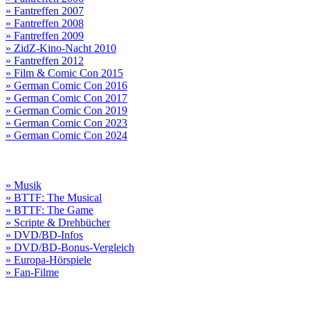
» Fantreffen 2007
» Fantreffen 2008
» Fantreffen 2009
» ZidZ-Kino-Nacht 2010
» Fantreffen 2012
» Film & Comic Con 2015
» German Comic Con 2016
» German Comic Con 2017
» German Comic Con 2019
» German Comic Con 2023
» German Comic Con 2024
» Musik
» BTTF: The Musical
» BTTF: The Game
» Scripte & Drehbücher
» DVD/BD-Infos
» DVD/BD-Bonus-Vergleich
» Europa-Hörspiele
» Fan-Filme