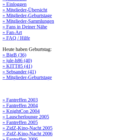
» Einloggen
» Mitglieder-Übersicht
» Mitglieder-Geburtstage
» Mitglieder-Sammlungen
» Fans in Deiner Nähe
» Fan-Art
» FAQ / Hilfe
Heute haben Geburtstag:
» BigB (36)
» jule-h86 (40)
» KITT85 (41)
» Sebsander (41)
» Mitglieder-Geburtstage
» Fantreffen 2003
» Fantreffen 2004
» KnightCon 2004
» Lauscherlounge 2005
» Fantreffen 2005
» ZidZ-Kino-Nacht 2005
» ZidZ-Kino-Nacht 2006
» Fantreffen 2006