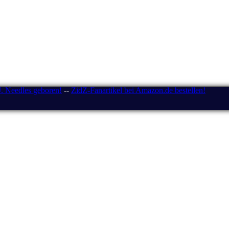
J. Needles geboren!
--
ZidZ-Fanartikel bei Amazon.de bestellen!