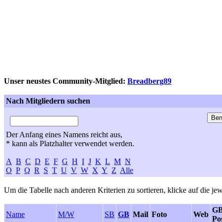
Unser neustes Community-Mitglied:
Breadberg89
Nach Mitgliedern suchen
Der Anfang eines Namens reicht aus,
* kann als Platzhalter verwendet werden.
A
B
C
D
E
F
G
H
I
J
K
L
M
N
O
P
Q
R
S
T
U
V
W
X
Y
Z
Alle
Um die Tabelle nach anderen Kriterien zu sortieren, klicke auf die jew
GB
Name
M/W
SB
GB
Mail
Foto
Web
Po