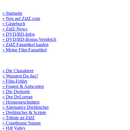
» Startseite
» Neu auf ZidZ.com
» Gästebuch
» ZidZ-News
» DVD/BD-Infos
» DVD/BD-Bonus-Vergleich
» ZidZ-Fanartikel kaufen
» Meine Film-Fanartikel
» Die Charaktere
» Wusstest Du das?
» Film-Fehler
» Fragen & Antworten
» Die Drehorte
» Der DeLorean
» Herausgeschnitten
» Alternative Drehbücher
» Drehbücher & Scripte
» Tribute an ZidZ
» Courthouse Square
» Hill Valley