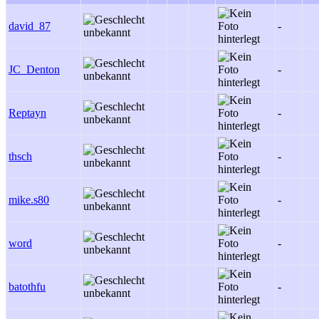
david_87
-
JC_Denton
-
Reptayn
-
thsch
-
mike.s80
-
word
-
batothfu
-