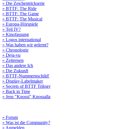
» Die Zeichentrickserie
» BTTF: The Ride
» BTTF: The Game
» BTTF: The Musical
» Europa-Hörspiele
» Teil IV?
» Kinofassung
» Logos international
» Was haben wir gelernt?
» Chronologie
» Deja-vu
» Zeitreisen
» Das andere Ich
» Die Zukunft
» BTTF-Nummernschild!
» Display-Labelmaker
» Secrets of BTTF Trilogy
» Back in Time
» Jens "Knossi" Knossalla
» Forum
» Was ist die Community?
» Anmelden