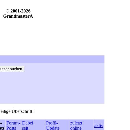
© 2001-2026
GrandmasterA
eilige Überschrift!
-
Forum-
Dabei
Profil-
zuletzt
aktiv
sts
Posts
seit
Update
online