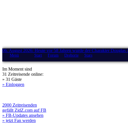
06. August 2026: Heute vor 58 Jahren wurde der Charakter Douglas 
Menü
Start
Forum
Drehorte
Stars
Im Moment sind
31 Zeitreisende online:
» 31 Gäste
» Einloggen
2000 Zeitreisenden
gefällt ZidZ.com auf FB
» FB-Updates ansehen
» jetzt Fan werden