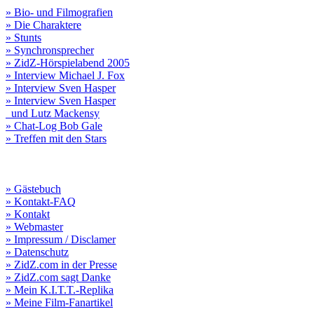
» Bio- und Filmografien
» Die Charaktere
» Stunts
» Synchronsprecher
» ZidZ-Hörspielabend 2005
» Interview Michael J. Fox
» Interview Sven Hasper
» Interview Sven Hasper
und Lutz Mackensy
» Chat-Log Bob Gale
» Treffen mit den Stars
» Gästebuch
» Kontakt-FAQ
» Kontakt
» Webmaster
» Impressum / Disclamer
» Datenschutz
» ZidZ.com in der Presse
» ZidZ.com sagt Danke
» Mein K.I.T.T.-Replika
» Meine Film-Fanartikel