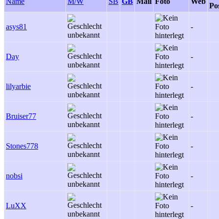
Name
M/W
SB
GB
Mail
Foto
Web
Po
asys81
-
Day
-
lilyarbie
-
Bruiser77
-
Stones778
-
nobsi
-
LuXX
-