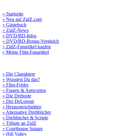
» Startseite
» Neu auf ZidZ.com
» Gästebuch
» ZidZ-News
» DVD/BD-Infos
» DVD/BD-Bonus-Vergleich
» ZidZ-Fanartikel kaufen
» Meine Film-Fanartikel
» Die Charaktere
» Wusstest Du das?
» Film-Fehler
» Fragen & Antworten
» Die Drehorte
» Der DeLorean
» Herausgeschnitten
» Alternative Drehbücher
» Drehbücher & Scripte
» Tribute an ZidZ
» Courthouse Square
» Hill Valley