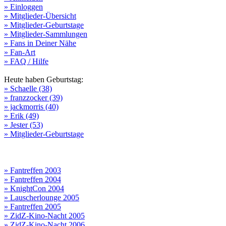
» Einloggen
» Mitglieder-Übersicht
» Mitglieder-Geburtstage
» Mitglieder-Sammlungen
» Fans in Deiner Nähe
» Fan-Art
» FAQ / Hilfe
Heute haben Geburtstag:
» Schaelle (38)
» franzzocker (39)
» jackmorris (40)
» Erik (49)
» Jester (53)
» Mitglieder-Geburtstage
» Fantreffen 2003
» Fantreffen 2004
» KnightCon 2004
» Lauscherlounge 2005
» Fantreffen 2005
» ZidZ-Kino-Nacht 2005
» ZidZ-Kino-Nacht 2006