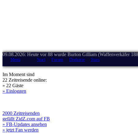
09.08.2026: Heute vor 88 wurde Burton Gilliam (Waffenverkäfer 188
Menü
Start
Forum
Drehorte
Stars
Im Moment sind
22 Zeitreisende online:
» 22 Gäste
» Einloggen
2000 Zeitreisenden
gefällt ZidZ.com auf FB
» FB-Updates ansehen
» jetzt Fan werden