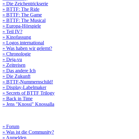
» Die Zeichentrickserie
» BTTF: The Ride
» BTTF: The Game
» BTTF: The Musical
» Europa-Hörspiele
» Teil IV?
» Kinofassung
» Logos international
» Was haben wir gelernt?
» Chronologie
» Deja-vu
» Zeitreisen
» Das andere Ich
» Die Zukunft
» BTTF-Nummernschild!
» Display-Labelmaker
» Secrets of BTTF Trilogy
» Back in Time
» Jens "Knossi" Knossalla
» Forum
» Was ist die Community?
» Anmelden