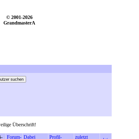
© 2001-2026
GrandmasterA
eilige Überschrift!
-
Forum-
Dabei
Profil-
zuletzt