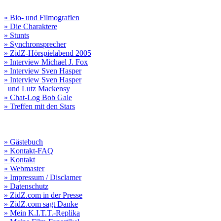
» Bio- und Filmografien
» Die Charaktere
» Stunts
» Synchronsprecher
» ZidZ-Hörspielabend 2005
» Interview Michael J. Fox
» Interview Sven Hasper
» Interview Sven Hasper
und Lutz Mackensy
» Chat-Log Bob Gale
» Treffen mit den Stars
» Gästebuch
» Kontakt-FAQ
» Kontakt
» Webmaster
» Impressum / Disclamer
» Datenschutz
» ZidZ.com in der Presse
» ZidZ.com sagt Danke
» Mein K.I.T.T.-Replika