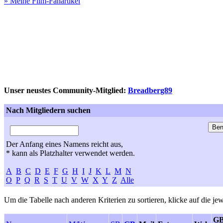
» Meine Film-Fanartikel
Unser neustes Community-Mitglied:
Breadberg89
Nach Mitgliedern suchen
Der Anfang eines Namens reicht aus,
* kann als Platzhalter verwendet werden.
A
B
C
D
E
F
G
H
I
J
K
L
M
N
O
P
Q
R
S
T
U
V
W
X
Y
Z
Alle
Um die Tabelle nach anderen Kriterien zu sortieren, klicke auf die jew
GB