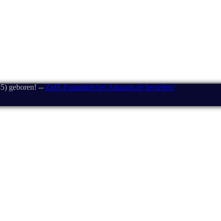
5) geboren! --
ZidZ-Fanartikel bei Amazon.de bestellen!