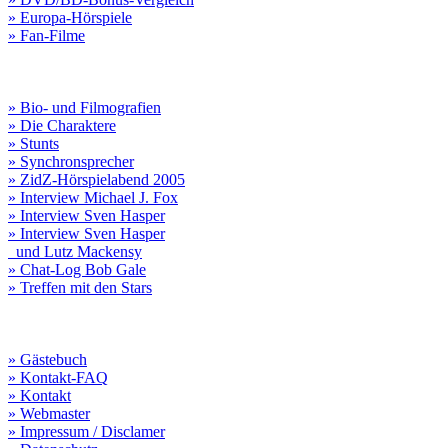
» Europa-Hörspiele
» Fan-Filme
» Bio- und Filmografien
» Die Charaktere
» Stunts
» Synchronsprecher
» ZidZ-Hörspielabend 2005
» Interview Michael J. Fox
» Interview Sven Hasper
» Interview Sven Hasper
und Lutz Mackensy
» Chat-Log Bob Gale
» Treffen mit den Stars
» Gästebuch
» Kontakt-FAQ
» Kontakt
» Webmaster
» Impressum / Disclamer