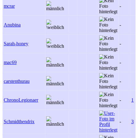
mcrar
-
Anubina
-
Sarah-honey
-
mac69
-
carstenthurau
-
ChronoLegionaer
-
1
Schmidthendrix
-
3