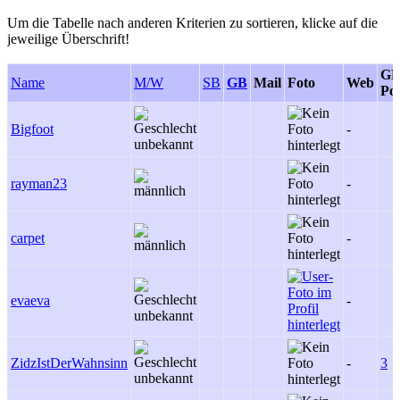
Um die Tabelle nach anderen Kriterien zu sortieren, klicke auf die
jeweilige Überschrift!
GB
Name
M/W
SB
GB
Mail
Foto
Web
Pos
Bigfoot
-
rayman23
-
carpet
-
evaeva
-
ZidzIstDerWahnsinn
-
3