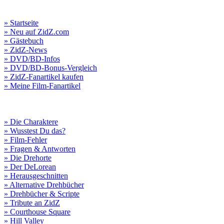
» Startseite
» Neu auf ZidZ.com
» Gästebuch
» ZidZ-News
» DVD/BD-Infos
» DVD/BD-Bonus-Vergleich
» ZidZ-Fanartikel kaufen
» Meine Film-Fanartikel
» Die Charaktere
» Wusstest Du das?
» Film-Fehler
» Fragen & Antworten
» Die Drehorte
» Der DeLorean
» Herausgeschnitten
» Alternative Drehbücher
» Drehbücher & Scripte
» Tribute an ZidZ
» Courthouse Square
» Hill Valley