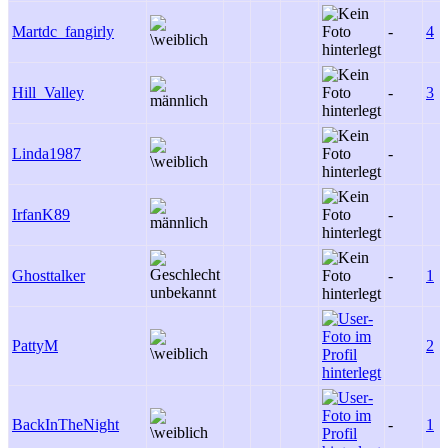
Martdc_fangirly
-
4
Hill_Valley
-
3
Linda1987
-
IrfanK89
-
Ghosttalker
-
1
PattyM
2
BackInTheNight
-
1