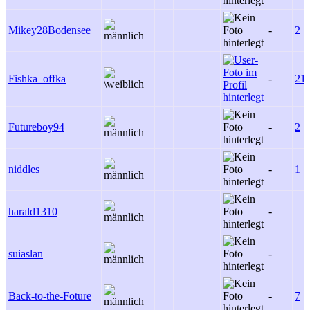
Mikey28Bodensee
-
2
Fishka_offka
-
21
Futureboy94
-
2
niddles
-
1
harald1310
-
suiaslan
-
Back-to-the-Foture
-
7