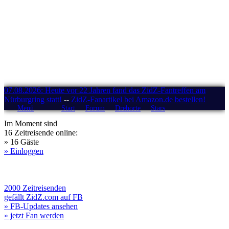
07.08.2026: Heute vor 22 Jahren fand das ZidZ-Fantreffen am
Nürburgring statt!
--
ZidZ-Fanartikel bei Amazon.de bestellen!
Menü
Start
Forum
Drehorte
Stars
Im Moment sind
16 Zeitreisende online:
» 16 Gäste
» Einloggen
2000 Zeitreisenden
gefällt ZidZ.com auf FB
» FB-Updates ansehen
» jetzt Fan werden