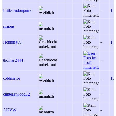
Littlelondonpunk
-
1
simons
Henning69
-
1
thomas2444
-
coldmirror
-
15
clinteastwood82
-
AKVW
-