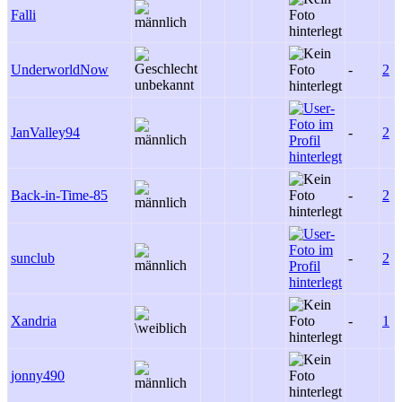
Falli
UnderworldNow
-
2
JanValley94
-
2
Back-in-Time-85
-
2
sunclub
-
2
Xandria
-
1
jonny490