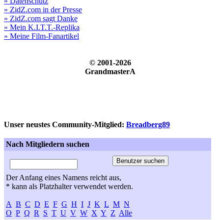
» Datenschutz
» ZidZ.com in der Presse
» ZidZ.com sagt Danke
» Mein K.I.T.T.-Replika
» Meine Film-Fanartikel
© 2001-2026
GrandmasterA
Unser neustes Community-Mitglied:
Breadberg89
Nach Mitgliedern suchen
Der Anfang eines Namens reicht aus,
* kann als Platzhalter verwendet werden.
A
B
C
D
E
F
G
H
I
J
K
L
M
N
O
P
Q
R
S
T
U
V
W
X
Y
Z
Alle