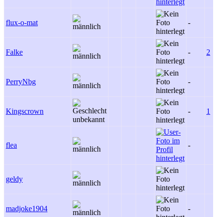
flux-o-mat
-
Falke
-
2
PerryNbg
-
Kingscrown
-
1
flea
-
geldy
madjoke1904
-