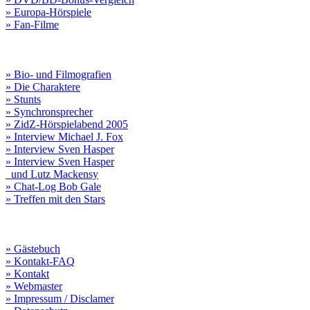
» Europa-Hörspiele
» Fan-Filme
» Bio- und Filmografien
» Die Charaktere
» Stunts
» Synchronsprecher
» ZidZ-Hörspielabend 2005
» Interview Michael J. Fox
» Interview Sven Hasper
» Interview Sven Hasper
und Lutz Mackensy
» Chat-Log Bob Gale
» Treffen mit den Stars
» Gästebuch
» Kontakt-FAQ
» Kontakt
» Webmaster
» Impressum / Disclamer