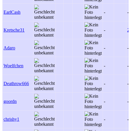
EarlCash
-
-
Kretsche31
-
2
Adaro
-
-
Woelfchen
-
-
Deathrow666
-
-
goordn
-
-
chrishy1
-
-