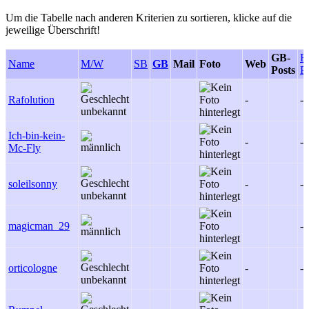
Um die Tabelle nach anderen Kriterien zu sortieren, klicke auf die
jeweilige Überschrift!
GB-
F
Name
M/W
SB
GB
Mail
Foto
Web
Posts
P
Rafolution
-
-
Ich-bin-kein-
-
-
Mc-Fly
soleilsonny
-
-
magicman_29
-
orticologne
-
-