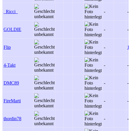
_Ricci_
-
-
GOLDIE
-
-
Flip
-
1
4-Takt
-
-
DMC89
-
-
FireMarti
-
-
thordin78
-
-