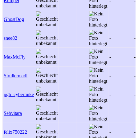
Rumpel
-
-
GhostDog
-
-
snee82
-
-
MaxMcFly
-
-
Strullermadl
-
-
pgb_cybermike
-
-
Sebvitara
-
-
felix750222
-
-