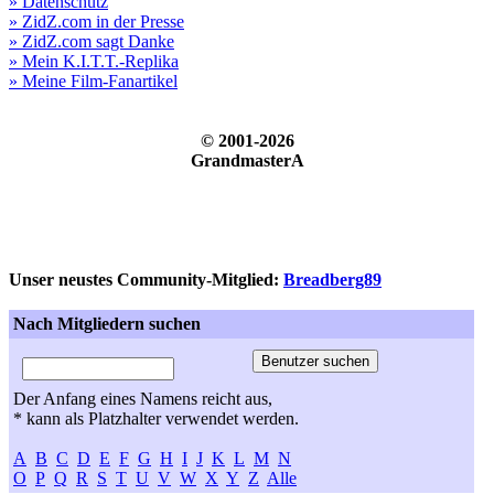
» Datenschutz
» ZidZ.com in der Presse
» ZidZ.com sagt Danke
» Mein K.I.T.T.-Replika
» Meine Film-Fanartikel
© 2001-2026
GrandmasterA
Unser neustes Community-Mitglied:
Breadberg89
Nach Mitgliedern suchen
Der Anfang eines Namens reicht aus,
* kann als Platzhalter verwendet werden.
A
B
C
D
E
F
G
H
I
J
K
L
M
N
O
P
Q
R
S
T
U
V
W
X
Y
Z
Alle