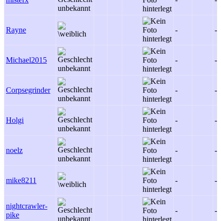
Rayne
-
-
Michael2015
-
-
Corpsegrinder
-
-
Holgi
-
-
noelz
-
-
mike8211
-
-
nightcrawler-
-
-
pike