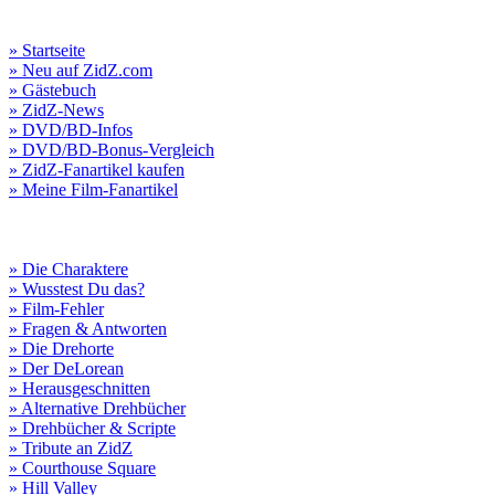
» Startseite
» Neu auf ZidZ.com
» Gästebuch
» ZidZ-News
» DVD/BD-Infos
» DVD/BD-Bonus-Vergleich
» ZidZ-Fanartikel kaufen
» Meine Film-Fanartikel
» Die Charaktere
» Wusstest Du das?
» Film-Fehler
» Fragen & Antworten
» Die Drehorte
» Der DeLorean
» Herausgeschnitten
» Alternative Drehbücher
» Drehbücher & Scripte
» Tribute an ZidZ
» Courthouse Square
» Hill Valley