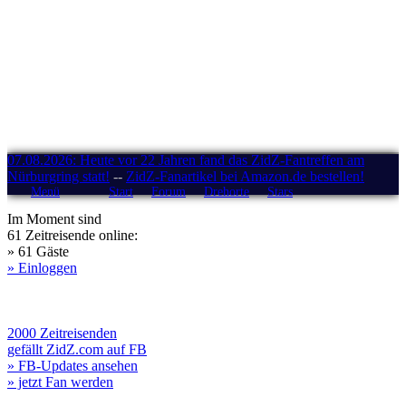
07.08.2026: Heute vor 22 Jahren fand das ZidZ-Fantreffen am
Nürburgring statt!
--
ZidZ-Fanartikel bei Amazon.de bestellen!
Menü
Start
Forum
Drehorte
Stars
Im Moment sind
61 Zeitreisende online:
» 61 Gäste
» Einloggen
2000 Zeitreisenden
gefällt ZidZ.com auf FB
» FB-Updates ansehen
» jetzt Fan werden