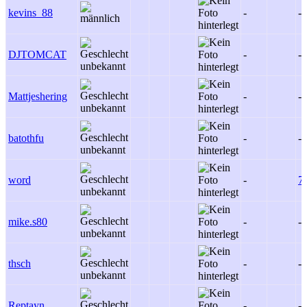
kevins_88
-
-
DJTOMCAT
-
-
Mattjeshering
-
-
batothfu
-
-
word
-
7
mike.s80
-
-
thsch
-
-
Reptayn
-
-