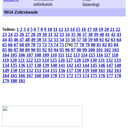
9034 Zeitreisende
Seiten:
1
2
3
4
5
6
7
8
9
10
11
12
13
14
15
16
17
18
19
20
21
22
23
24
25
26
27
28
29
30
31
32
33
34
35
36
37
38
39
40
41
42
43
44
45
46
47
48
49
50
51
52
53
54
55
56
57
58
59
60
61
62
63
64
65
66
67
68
69
70
71
72
73
74
75
[76]
77
78
79
80
81
82
83
84
85
86
87
88
89
90
91
92
93
94
95
96
97
98
99
100
101
102
103
104
105
106
107
108
109
110
111
112
113
114
115
116
117
118
119
120
121
122
123
124
125
126
127
128
129
130
131
132
133
134
135
136
137
138
139
140
141
142
143
144
145
146
147
148
149
150
151
152
153
154
155
156
157
158
159
160
161
162
163
164
165
166
167
168
169
170
171
172
173
174
175
176
177
178
179
180
181