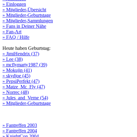
» Einloggen
» Mitglieder-Übersicht
» Mitglieder-Geburtstage
» Mitglieder-Sammlungen
» Fans in Deiner Nähe
» Fan-Art
» FAQ / Hilfe
Heute haben Geburtstag:
» JimiHendrix (37)
» Lee (38)
» mcflymarty1987 (39)
» Mokujin (41)
» skydjoe (45)
» PepsiPerfekt (47)
» Matze_Mc_Fly (47)
» Norrec (48)
» Jules_and_Verne (54)
» Mitglieder-Geburtstage
» Fantreffen 2003
» Fantreffen 2004
» KnightCon 2004