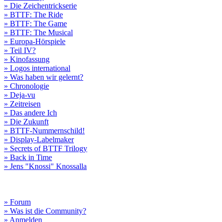
» Die Zeichentrickserie
» BTTF: The Ride
» BTTF: The Game
» BTTF: The Musical
» Europa-Hörspiele
» Teil IV?
» Kinofassung
» Logos international
» Was haben wir gelernt?
» Chronologie
» Deja-vu
» Zeitreisen
» Das andere Ich
» Die Zukunft
» BTTF-Nummernschild!
» Display-Labelmaker
» Secrets of BTTF Trilogy
» Back in Time
» Jens "Knossi" Knossalla
» Forum
» Was ist die Community?
» Anmelden