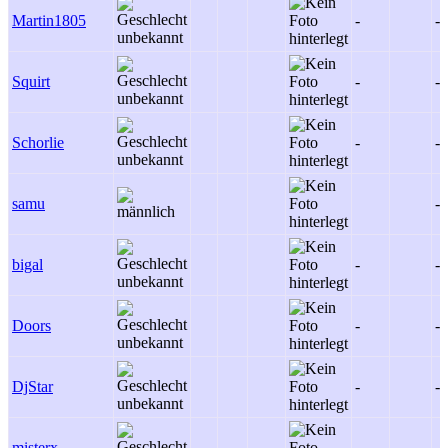
Martin1805
-
-
Squirt
-
-
Schorlie
-
-
samu
-
bigal
-
-
Doors
-
-
DjStar
-
-
misterx
-
-