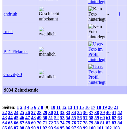
andriuh
-
1
frosti
-
BTTFMarcel
-
Gravity80
-
9034 Zeitreisende
Seiten:
1
2
3
4
5
6
7
8
[9]
10
11
12
13
14
15
16
17
18
19
20
21
22
23
24
25
26
27
28
29
30
31
32
33
34
35
36
37
38
39
40
41
42
43
44
45
46
47
48
49
50
51
52
53
54
55
56
57
58
59
60
61
62
63
64
65
66
67
68
69
70
71
72
73
74
75
76
77
78
79
80
81
82
83
84
85
86
87
88
89
90
91
92
93
94
95
96
97
98
99
100
101
102
103