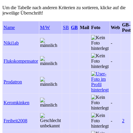
Um die Tabelle nach anderen Kriterien zu sortieren, klicke auf die
jeweilige Überschrift!
GB-
Name
M/W
SB
GB
Mail
Foto
Web
Posts
Niki1ab
-
Flukskompensator
-
Prodatron
Keromkinken
-
Freiheit2008
-
2