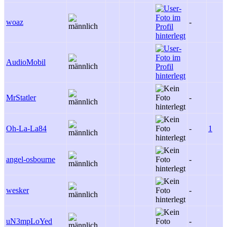
woaz
-
AudioMobil
MrStatler
-
Oh-La-La84
-
1
angel-osbourne
-
wesker
-
uN3mpLoYed
-