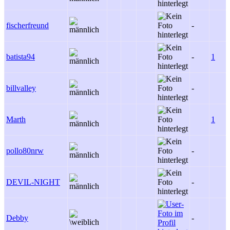
fischerfreund
-
batista94
-
1
billvalley
-
Marth
1
pollo80nrw
-
DEVIL-NIGHT
-
Debby
-