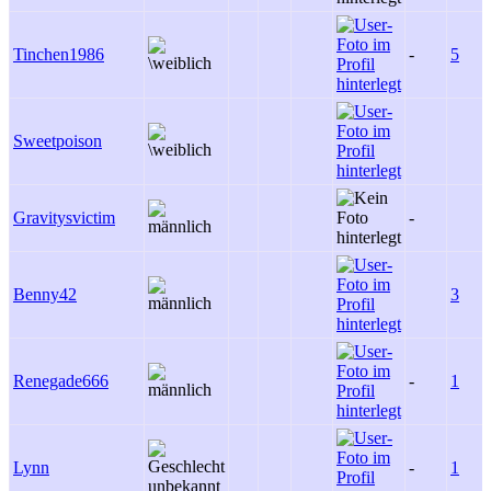
Tinchen1986
-
5
Sweetpoison
Gravitysvictim
-
Benny42
3
Renegade666
-
1
Lynn
-
1