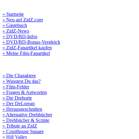
» Startseite
» Neu auf ZidZ.com
» Gästebuch
» ZidZ-News
» DVD/BD-Infos
» DVD/BD-Bonus-Vergleich
» ZidZ-Fanartikel kaufen
» Meine Film-Fanartikel
» Die Charaktere
» Wusstest Du das?
» Film-Fehler
» Fragen & Antworten
» Die Drehorte
» Der DeLorean
» Herausgeschnitten
» Alternative Drehbücher
» Drehbücher & Scripte
» Tribute an ZidZ
» Courthouse Square
» Hill Valley