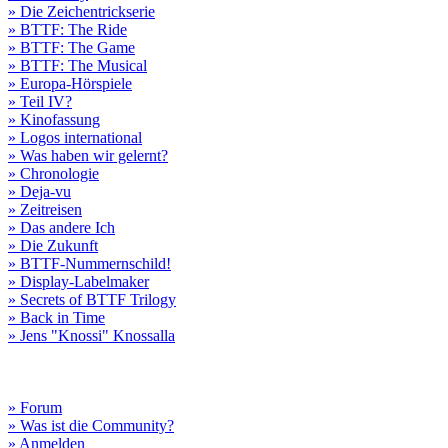
» Die Zeichentrickserie
» BTTF: The Ride
» BTTF: The Game
» BTTF: The Musical
» Europa-Hörspiele
» Teil IV?
» Kinofassung
» Logos international
» Was haben wir gelernt?
» Chronologie
» Deja-vu
» Zeitreisen
» Das andere Ich
» Die Zukunft
» BTTF-Nummernschild!
» Display-Labelmaker
» Secrets of BTTF Trilogy
» Back in Time
» Jens "Knossi" Knossalla
» Forum
» Was ist die Community?
» Anmelden