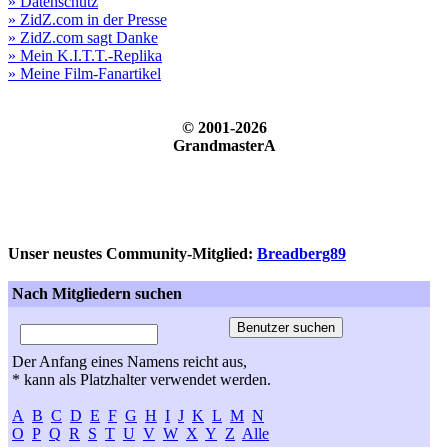
» Datenschutz
» ZidZ.com in der Presse
» ZidZ.com sagt Danke
» Mein K.I.T.T.-Replika
» Meine Film-Fanartikel
© 2001-2026
GrandmasterA
Unser neustes Community-Mitglied:
Breadberg89
Nach Mitgliedern suchen
Der Anfang eines Namens reicht aus,
* kann als Platzhalter verwendet werden.
A
B
C
D
E
F
G
H
I
J
K
L
M
N
O
P
Q
R
S
T
U
V
W
X
Y
Z
Alle