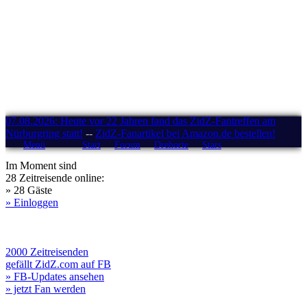
07.08.2026: Heute vor 22 Jahren fand das ZidZ-Fantreffen am
Nürburgring statt!
--
ZidZ-Fanartikel bei Amazon.de bestellen!
Menü
Start
Forum
Drehorte
Stars
Im Moment sind
28 Zeitreisende online:
» 28 Gäste
» Einloggen
2000 Zeitreisenden
gefällt ZidZ.com auf FB
» FB-Updates ansehen
» jetzt Fan werden