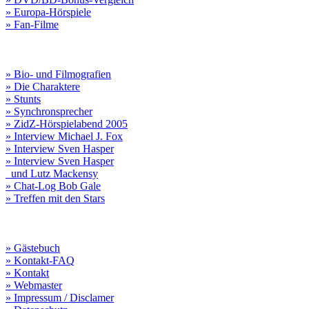
» Europa-Hörspiele
» Fan-Filme
» Bio- und Filmografien
» Die Charaktere
» Stunts
» Synchronsprecher
» ZidZ-Hörspielabend 2005
» Interview Michael J. Fox
» Interview Sven Hasper
» Interview Sven Hasper
und Lutz Mackensy
» Chat-Log Bob Gale
» Treffen mit den Stars
» Gästebuch
» Kontakt-FAQ
» Kontakt
» Webmaster
» Impressum / Disclamer