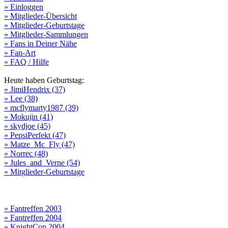
» Einloggen
» Mitglieder-Übersicht
» Mitglieder-Geburtstage
» Mitglieder-Sammlungen
» Fans in Deiner Nähe
» Fan-Art
» FAQ / Hilfe
Heute haben Geburtstag:
» JimiHendrix (37)
» Lee (38)
» mcflymarty1987 (39)
» Mokujin (41)
» skydjoe (45)
» PepsiPerfekt (47)
» Matze_Mc_Fly (47)
» Norrec (48)
» Jules_and_Verne (54)
» Mitglieder-Geburtstage
» Fantreffen 2003
» Fantreffen 2004
» KnightCon 2004