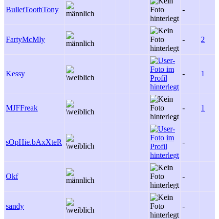
BulletToothTony
-
FartyMcMly
-
2
Kessy
-
1
MJFFreak
-
1
sOpHie.bAxXteR
-
Okf
-
sandy
-