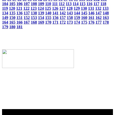
104
105
106
107
108
109
110
111
112
113
114
115
116
117
118
119
120
121
122
123
124
125
126
127
128
129
130
131
132
133
134
135
136
137
138
139
140
141
142
143
144
145
146
147
148
149
150
151
152
153
154
155
156
157
158
159
160
161
162
163
164
165
166
167
168
169
170
171
172
173
174
175
176
177
178
179
180
181
Webseiten-Design © 2001-2026