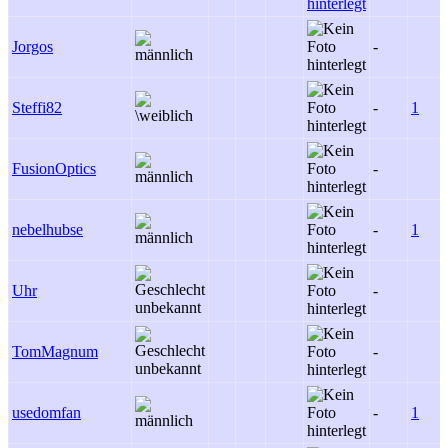
Jorgos
-
Steffi82
-
1
FusionOptics
-
nebelhubse
-
1
Uhr
-
TomMagnum
-
usedomfan
-
1