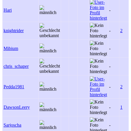
Hari
-
knightrider
-
2
Mibium
-
chris_schaper
-
Pedda1981
-
2
DawsonLeery
-
1
Sarjoscha
-