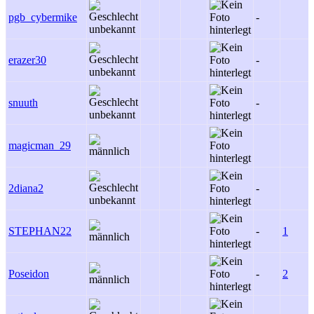
pgb_cybermike
-
erazer30
-
snuuth
-
magicman_29
2diana2
-
STEPHAN22
-
1
Poseidon
-
2