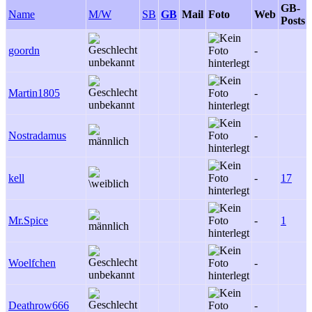
GB-
Name
M/W
SB
GB
Mail
Foto
Web
Posts
goordn
-
Martin1805
-
Nostradamus
-
kell
-
17
Mr.Spice
-
1
Woelfchen
-
Deathrow666
-