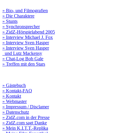
» Bio- und Filmografien
» Die Charaktere
» Stunts
» Synchronsprecher
» ZidZ-Hörspielabend 2005
» Interview Michael J. Fox
» Interview Sven Hasper
» Interview Sven Hasper
und Lutz Mackensy
» Chat-Log Bob Gale
» Treffen mit den Stars
» Gästebuch
» Kontakt-FAQ
» Kontakt
» Webmaster
» Impressum / Disclamer
» Datenschutz
» ZidZ.com in der Presse
» ZidZ.com sagt Danke
» Mein K.I.T.T.-Replika