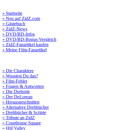
» Startseite
» Neu auf ZidZ.com
» Gästebuch
» ZidZ-News
» DVD/BD-Infos
» DVD/BD-Bonus-Vergleich
» ZidZ-Fanartikel kaufen
» Meine Film-Fanartikel
» Die Charaktere
» Wusstest Du das?
» Film-Fehler
» Fragen & Antworten
» Die Drehorte
» Der DeLorean
» Herausgeschnitten
» Alternative Drehbücher
» Drehbücher & Scripte
» Tribute an ZidZ
» Courthouse Square
» Hill Valley