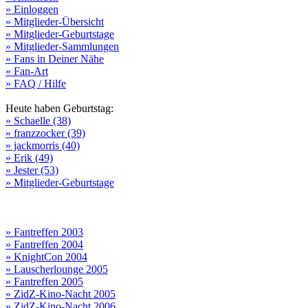
» Einloggen
» Mitglieder-Übersicht
» Mitglieder-Geburtstage
» Mitglieder-Sammlungen
» Fans in Deiner Nähe
» Fan-Art
» FAQ / Hilfe
Heute haben Geburtstag:
» Schaelle (38)
» franzzocker (39)
» jackmorris (40)
» Erik (49)
» Jester (53)
» Mitglieder-Geburtstage
» Fantreffen 2003
» Fantreffen 2004
» KnightCon 2004
» Lauscherlounge 2005
» Fantreffen 2005
» ZidZ-Kino-Nacht 2005
» ZidZ-Kino-Nacht 2006