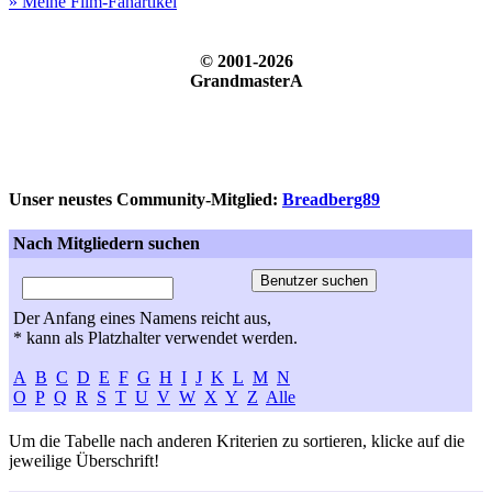
» Meine Film-Fanartikel
© 2001-2026
GrandmasterA
Unser neustes Community-Mitglied:
Breadberg89
Nach Mitgliedern suchen
Der Anfang eines Namens reicht aus,
* kann als Platzhalter verwendet werden.
A
B
C
D
E
F
G
H
I
J
K
L
M
N
O
P
Q
R
S
T
U
V
W
X
Y
Z
Alle
Um die Tabelle nach anderen Kriterien zu sortieren, klicke auf die
jeweilige Überschrift!