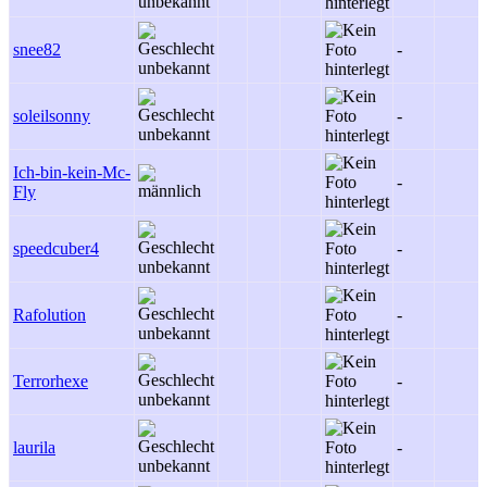
snee82
-
soleilsonny
-
Ich-bin-kein-Mc-
-
Fly
speedcuber4
-
Rafolution
-
Terrorhexe
-
laurila
-