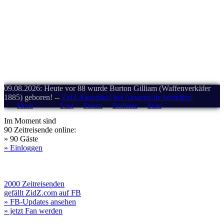
09.08.2026: Heute vor 88 wurde Burton Gilliam (Waffenverkäfer
1885) geboren! --
ZidZ-Fanartikel bei Amazon.de bestellen!
Menü
Start
Forum
Drehorte
Stars
Im Moment sind
90 Zeitreisende online:
» 90 Gäste
» Einloggen
2000 Zeitreisenden
gefällt ZidZ.com auf FB
» FB-Updates ansehen
» jetzt Fan werden