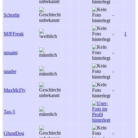
Schorlie
-
MJFFreak
-
1
upsaint
-
spader
-
MaxMcFly
-
Tax-5
GhostDog
-