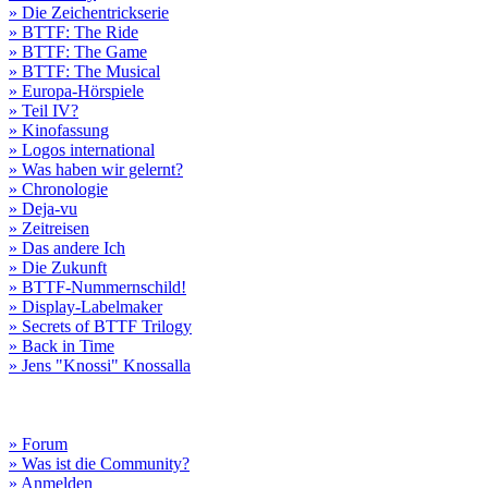
» Die Zeichentrickserie
» BTTF: The Ride
» BTTF: The Game
» BTTF: The Musical
» Europa-Hörspiele
» Teil IV?
» Kinofassung
» Logos international
» Was haben wir gelernt?
» Chronologie
» Deja-vu
» Zeitreisen
» Das andere Ich
» Die Zukunft
» BTTF-Nummernschild!
» Display-Labelmaker
» Secrets of BTTF Trilogy
» Back in Time
» Jens "Knossi" Knossalla
» Forum
» Was ist die Community?
» Anmelden