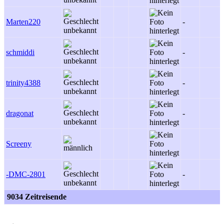
Marten220
-
schmiddi
-
trinity4388
-
dragonat
-
Screeny
-DMC-2801
-
9034 Zeitreisende