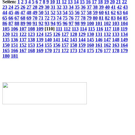
Seiten:
1
2
3
4
5
6
7
8
9
10
11
12
13
14
15
16
17
18
19
20
21
22
23
24
25
26
27
28
29
30
31
32
33
34
35
36
37
38
39
40
41
42
43
44
45
46
47
48
49
50
51
52
53
54
55
56
57
58
59
60
61
62
63
64
65
66
67
68
69
70
71
72
73
74
75
76
77
78
79
80
81
82
83
84
85
86
87
88
89
90
91
92
93
94
95
96
97
98
99
100
101
102
103
104
105
106
107
108
109
[110]
111
112
113
114
115
116
117
118
119
120
121
122
123
124
125
126
127
128
129
130
131
132
133
134
135
136
137
138
139
140
141
142
143
144
145
146
147
148
149
150
151
152
153
154
155
156
157
158
159
160
161
162
163
164
165
166
167
168
169
170
171
172
173
174
175
176
177
178
179
180
181