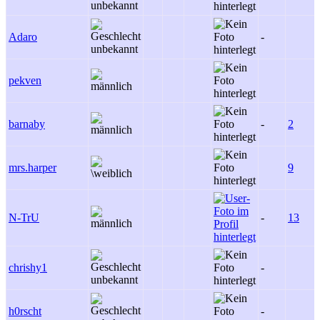
Adaro
-
pekven
barnaby
-
2
mrs.harper
9
N-TrU
-
13
chrishy1
-
h0rscht
-