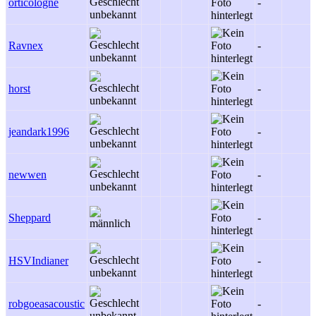
orticologne
-
Ravnex
-
horst
-
jeandark1996
-
newwen
-
Sheppard
-
HSVIndianer
-
robgoeasacoustic
-