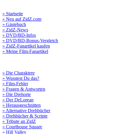
» Startseite
» Neu auf ZidZ.com
» Gästebuch
» ZidZ-News
» DVD/BD-Infos
» DVD/BD-Bonus-Vergleich
» ZidZ-Fanartikel kaufen
» Meine Film-Fanartikel
» Die Charaktere
» Wusstest Du das?
» Film-Fehler
» Fragen & Antworten
» Die Drehorte
» Der DeLorean
» Herausgeschnitten
» Alternative Drehbücher
» Drehbücher & Scripte
» Tribute an ZidZ
» Courthouse Square
» Hill Valley