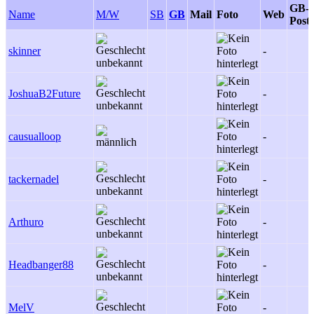
GB-
Name
M/W
SB
GB
Mail
Foto
Web
Posts
skinner
-
JoshuaB2Future
-
causualloop
-
tackernadel
-
Arthuro
-
Headbanger88
-
MelV
-