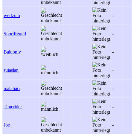
wertzuio
-
Sportfreund
-
Baluonly
-
suiaslan
-
matahari
-
Timerider
-
Joe
-