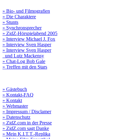
» Bio- und Filmografien
» Die Charaktere
» Stunts
» Synchronsprecher
» ZidZ-Hörspielabend 2005
» Interview Michael J. Fox
» Interview Sven Hasper
» Interview Sven Hasper
und Lutz Mackensy
» Chat-Log Bob Gale
» Treffen mit den Stars
» Gästebuch
» Kontakt-FAQ
» Kontakt
» Webmaster
» Impressum / Disclamer
» Datenschutz
» ZidZ.com in der Presse
» ZidZ.com sagt Danke
» Mein K.I.T.T.-Replika