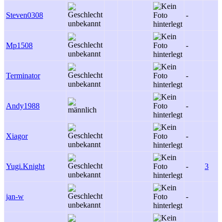
Steven0308
-
Mp1508
-
Terminator
-
Andy1988
-
Xiagor
-
Yugi.Knight
-
3
jan-w
-