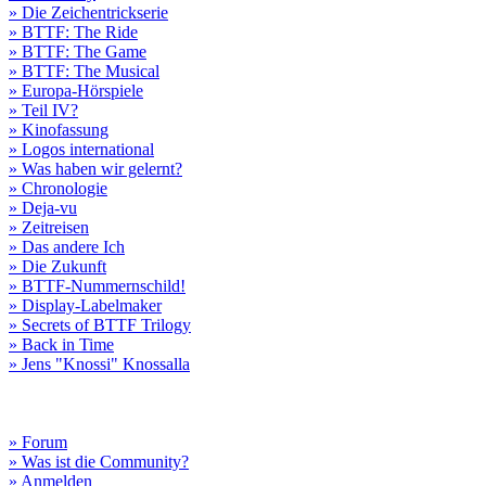
» Die Zeichentrickserie
» BTTF: The Ride
» BTTF: The Game
» BTTF: The Musical
» Europa-Hörspiele
» Teil IV?
» Kinofassung
» Logos international
» Was haben wir gelernt?
» Chronologie
» Deja-vu
» Zeitreisen
» Das andere Ich
» Die Zukunft
» BTTF-Nummernschild!
» Display-Labelmaker
» Secrets of BTTF Trilogy
» Back in Time
» Jens "Knossi" Knossalla
» Forum
» Was ist die Community?
» Anmelden