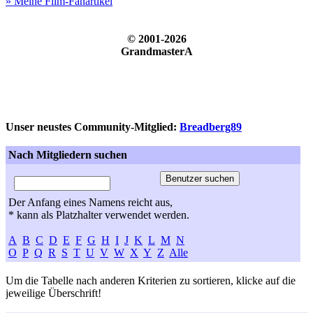
» Meine Film-Fanartikel
© 2001-2026
GrandmasterA
Unser neustes Community-Mitglied:
Breadberg89
Nach Mitgliedern suchen
Der Anfang eines Namens reicht aus,
* kann als Platzhalter verwendet werden.
A
B
C
D
E
F
G
H
I
J
K
L
M
N
O
P
Q
R
S
T
U
V
W
X
Y
Z
Alle
Um die Tabelle nach anderen Kriterien zu sortieren, klicke auf die
jeweilige Überschrift!