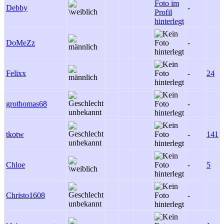
Debby
-
DoMeZz
-
Felixx
-
24
grothomas68
-
tkotw
-
141
Chloe
-
5
Christo1608
-