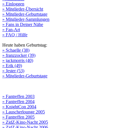
» Einloggen
» Mitglieder-Übersicht
» Mitglieder-Geburtstage
» Mitglieder-Sammlungen
» Fans in Deiner Nähe
» Fan-Art
» FAQ / Hilfe
Heute haben Geburtstag:
» Schaelle (38)
» franzzocker (39)
» jackmorris (40)
» Erik (49)
» Jester (53)
» Mitglieder-Geburtstage
» Fantreffen 2003
» Fantreffen 2004
» KnightCon 2004
» Lauscherlounge 2005
» Fantreffen 2005
» ZidZ-Kino-Nacht 2005
» ZidZ-Kino-Nacht 2006