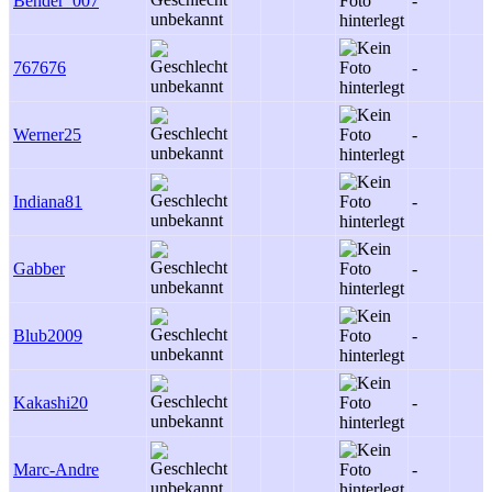
Bender_007
-
767676
-
Werner25
-
Indiana81
-
Gabber
-
Blub2009
-
Kakashi20
-
Marc-Andre
-