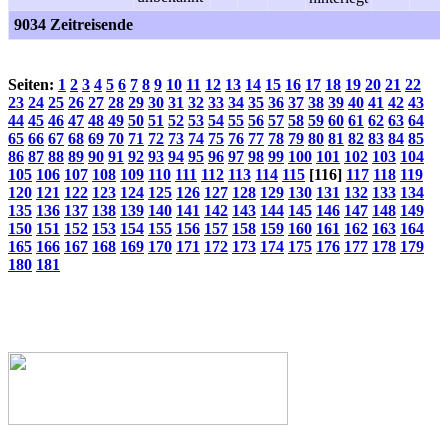
9034 Zeitreisende
Seiten:
1
2
3
4
5
6
7
8
9
10
11
12
13
14
15
16
17
18
19
20
21
22
23
24
25
26
27
28
29
30
31
32
33
34
35
36
37
38
39
40
41
42
43
44
45
46
47
48
49
50
51
52
53
54
55
56
57
58
59
60
61
62
63
64
65
66
67
68
69
70
71
72
73
74
75
76
77
78
79
80
81
82
83
84
85
86
87
88
89
90
91
92
93
94
95
96
97
98
99
100
101
102
103
104
105
106
107
108
109
110
111
112
113
114
115
[116]
117
118
119
120
121
122
123
124
125
126
127
128
129
130
131
132
133
134
135
136
137
138
139
140
141
142
143
144
145
146
147
148
149
150
151
152
153
154
155
156
157
158
159
160
161
162
163
164
165
166
167
168
169
170
171
172
173
174
175
176
177
178
179
180
181