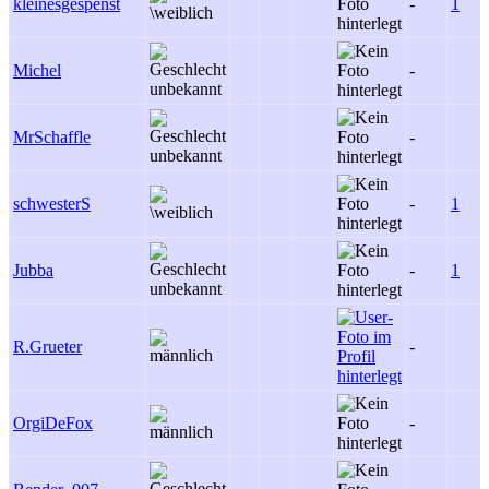
kleinesgespenst
-
1
Michel
-
MrSchaffle
-
schwesterS
-
1
Jubba
-
1
R.Grueter
-
OrgiDeFox
-