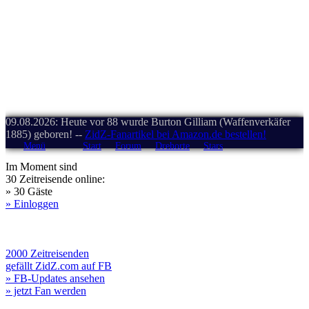
09.08.2026: Heute vor 88 wurde Burton Gilliam (Waffenverkäfer
1885) geboren! --
ZidZ-Fanartikel bei Amazon.de bestellen!
Menü
Start
Forum
Drehorte
Stars
Im Moment sind
30 Zeitreisende online:
» 30 Gäste
» Einloggen
2000 Zeitreisenden
gefällt ZidZ.com auf FB
» FB-Updates ansehen
» jetzt Fan werden