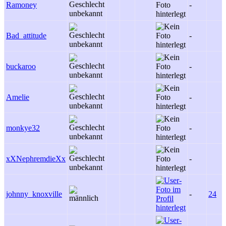
Ramoney
-
Bad_attitude
-
buckaroo
-
Amelie
-
monkye32
-
xXNephremdieXx
-
johnny_knoxville
-
24