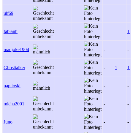
ulf69
-
-
fabianh
-
1
madjoke1904
-
-
Ghosttalker
-
1
1
papitoski
-
-
micha2001
-
-
Juno
-
-