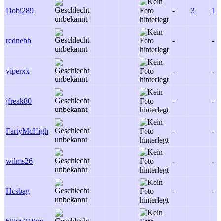
Dobi289
-
3
1
rednebb
-
-
viperxx
-
-
jfreak80
-
-
FartyMcHigh
-
-
wilms26
-
-
Hcsbag
-
-