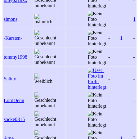
billy6219xx
-
-
simons
1
-Karsten-
-
1
-
tommy1998
-
-
Satiny
-
-
LordDenn
-
-
socke0815
-
-
Arne
-
1
3