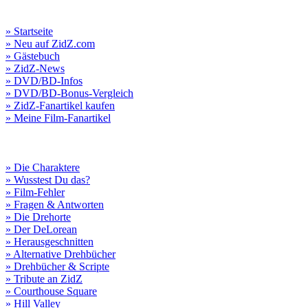
» Startseite
» Neu auf ZidZ.com
» Gästebuch
» ZidZ-News
» DVD/BD-Infos
» DVD/BD-Bonus-Vergleich
» ZidZ-Fanartikel kaufen
» Meine Film-Fanartikel
» Die Charaktere
» Wusstest Du das?
» Film-Fehler
» Fragen & Antworten
» Die Drehorte
» Der DeLorean
» Herausgeschnitten
» Alternative Drehbücher
» Drehbücher & Scripte
» Tribute an ZidZ
» Courthouse Square
» Hill Valley