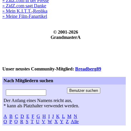
» ZidZ.com in der Presse
» ZidZ.com sagt Danke
» Mein K.I.T.T.-Replika
» Meine Film-Fanartikel
© 2001-2026
GrandmasterA
Unser neustes Community-Mitglied:
Breadberg89
Nach Mitgliedern suchen
Der Anfang eines Namens reicht aus,
* kann als Platzhalter verwendet werden.
A
B
C
D
E
F
G
H
I
J
K
L
M
N
O
P
Q
R
S
T
U
V
W
X
Y
Z
Alle