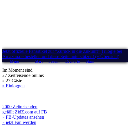
Jetzt offizielle Fanartikel zur "Zurück in die Zukunft"-Trilogie bei
Amazon.de bestellen und diese Seite unterstützen! (» Übersicht)
Menü
Start
Forum
Drehorte
Stars
Im Moment sind
27 Zeitreisende online:
» 27 Gäste
» Einloggen
2000 Zeitreisenden
gefällt ZidZ.com auf FB
» FB-Updates ansehen
» jetzt Fan werden