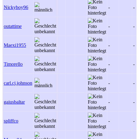
Nickyboy96
-
-
outattime
-
-
Maexi1955
-
-
Timorello
-
-
carl.cj.johnson
-
-
gaiusbaltar
-
-
spliffco
-
-