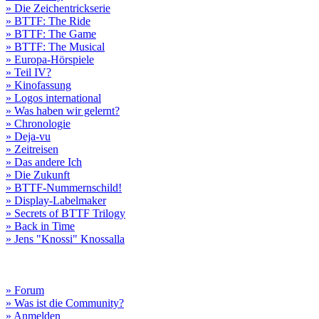
» Die Zeichentrickserie
» BTTF: The Ride
» BTTF: The Game
» BTTF: The Musical
» Europa-Hörspiele
» Teil IV?
» Kinofassung
» Logos international
» Was haben wir gelernt?
» Chronologie
» Deja-vu
» Zeitreisen
» Das andere Ich
» Die Zukunft
» BTTF-Nummernschild!
» Display-Labelmaker
» Secrets of BTTF Trilogy
» Back in Time
» Jens "Knossi" Knossalla
» Forum
» Was ist die Community?
» Anmelden