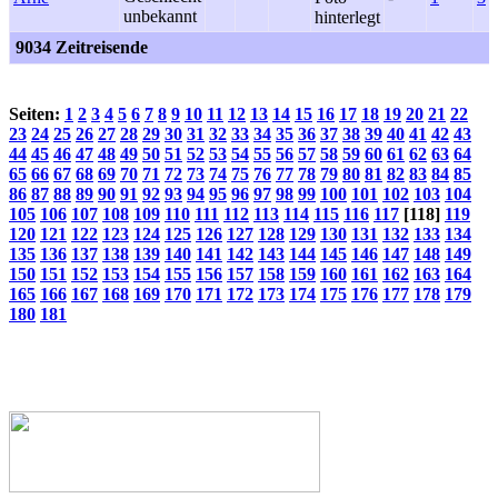
9034 Zeitreisende
Seiten:
1
2
3
4
5
6
7
8
9
10
11
12
13
14
15
16
17
18
19
20
21
22
23
24
25
26
27
28
29
30
31
32
33
34
35
36
37
38
39
40
41
42
43
44
45
46
47
48
49
50
51
52
53
54
55
56
57
58
59
60
61
62
63
64
65
66
67
68
69
70
71
72
73
74
75
76
77
78
79
80
81
82
83
84
85
86
87
88
89
90
91
92
93
94
95
96
97
98
99
100
101
102
103
104
105
106
107
108
109
110
111
112
113
114
115
116
117
[118]
119
120
121
122
123
124
125
126
127
128
129
130
131
132
133
134
135
136
137
138
139
140
141
142
143
144
145
146
147
148
149
150
151
152
153
154
155
156
157
158
159
160
161
162
163
164
165
166
167
168
169
170
171
172
173
174
175
176
177
178
179
180
181