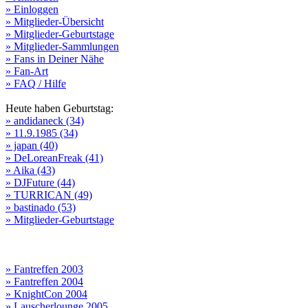
» Einloggen
» Mitglieder-Übersicht
» Mitglieder-Geburtstage
» Mitglieder-Sammlungen
» Fans in Deiner Nähe
» Fan-Art
» FAQ / Hilfe
Heute haben Geburtstag:
» andidaneck (34)
» 11.9.1985 (34)
» japan (40)
» DeLoreanFreak (41)
» Aika (43)
» DJFuture (44)
» TURRICAN (49)
» bastinado (53)
» Mitglieder-Geburtstage
» Fantreffen 2003
» Fantreffen 2004
» KnightCon 2004
» Lauscherlounge 2005