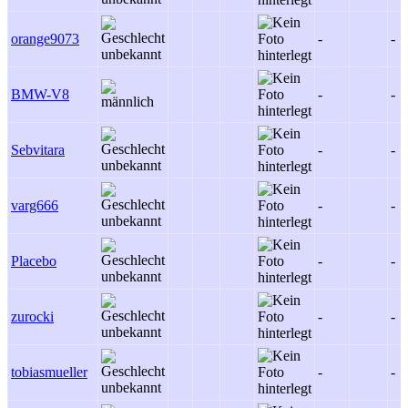
orange9073
-
-
BMW-V8
-
-
Sebvitara
-
-
varg666
-
-
Placebo
-
-
zurocki
-
-
tobiasmueller
-
-