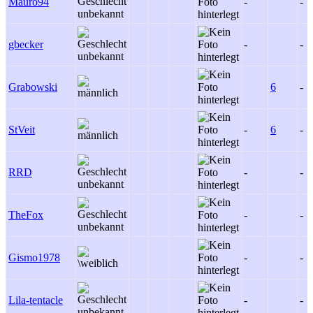
Mauro94
-
-
gbecker
-
-
Grabowski
6
-
StVeit
-
6
-
RRD
-
-
TheFox
-
-
Gismo1978
-
-
Lila-tentacle
-
-