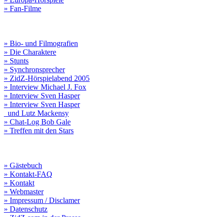
» Fan-Filme
» Bio- und Filmografien
» Die Charaktere
» Stunts
» Synchronsprecher
» ZidZ-Hörspielabend 2005
» Interview Michael J. Fox
» Interview Sven Hasper
» Interview Sven Hasper
und Lutz Mackensy
» Chat-Log Bob Gale
» Treffen mit den Stars
» Gästebuch
» Kontakt-FAQ
» Kontakt
» Webmaster
» Impressum / Disclamer
» Datenschutz