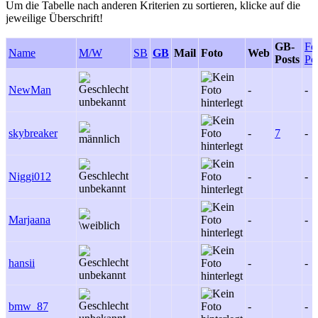
Um die Tabelle nach anderen Kriterien zu sortieren, klicke auf die
jeweilige Überschrift!
GB-
Fo
Name
M/W
SB
GB
Mail
Foto
Web
Posts
Po
NewMan
-
-
skybreaker
-
7
-
Niggi012
-
-
Marjaana
-
-
hansii
-
-
bmw_87
-
-