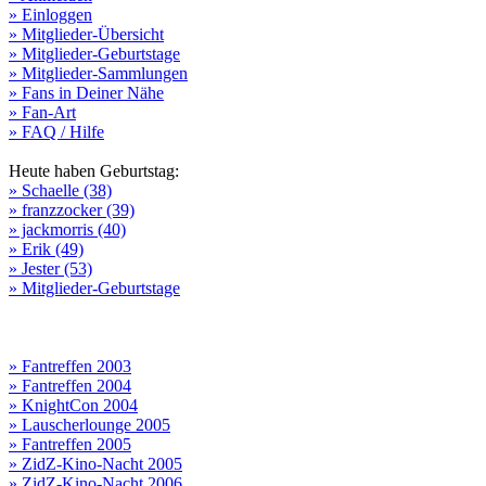
» Einloggen
» Mitglieder-Übersicht
» Mitglieder-Geburtstage
» Mitglieder-Sammlungen
» Fans in Deiner Nähe
» Fan-Art
» FAQ / Hilfe
Heute haben Geburtstag:
» Schaelle (38)
» franzzocker (39)
» jackmorris (40)
» Erik (49)
» Jester (53)
» Mitglieder-Geburtstage
» Fantreffen 2003
» Fantreffen 2004
» KnightCon 2004
» Lauscherlounge 2005
» Fantreffen 2005
» ZidZ-Kino-Nacht 2005
» ZidZ-Kino-Nacht 2006