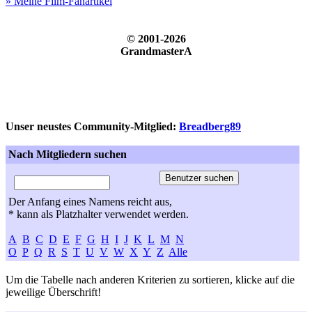
» Meine Film-Fanartikel
© 2001-2026
GrandmasterA
Unser neustes Community-Mitglied:
Breadberg89
Nach Mitgliedern suchen
Der Anfang eines Namens reicht aus,
* kann als Platzhalter verwendet werden.
A
B
C
D
E
F
G
H
I
J
K
L
M
N
O
P
Q
R
S
T
U
V
W
X
Y
Z
Alle
Um die Tabelle nach anderen Kriterien zu sortieren, klicke auf die
jeweilige Überschrift!