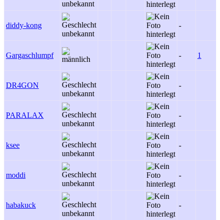
diddy-kong
-
Gargaschlumpf
-
1
DR4GON
-
PARALAX
-
ksee
-
moddi
-
habakuck
-