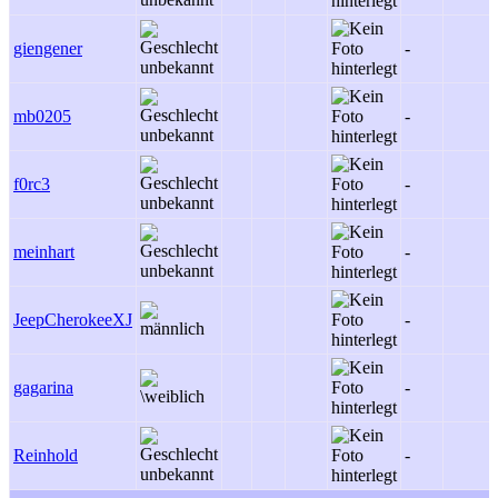
giengener
-
mb0205
-
f0rc3
-
meinhart
-
JeepCherokeeXJ
-
gagarina
-
Reinhold
-