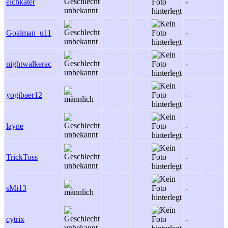
eichkater
-
Goalman_u11
-
nightwalkerac
-
yogibaer12
-
layne
-
TrickToss
-
sMi13
-
cytrix
-