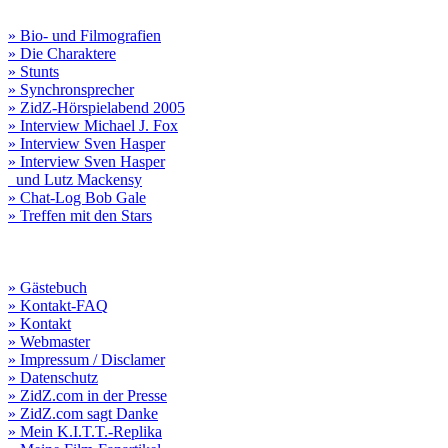
» Bio- und Filmografien
» Die Charaktere
» Stunts
» Synchronsprecher
» ZidZ-Hörspielabend 2005
» Interview Michael J. Fox
» Interview Sven Hasper
» Interview Sven Hasper
und Lutz Mackensy
» Chat-Log Bob Gale
» Treffen mit den Stars
» Gästebuch
» Kontakt-FAQ
» Kontakt
» Webmaster
» Impressum / Disclamer
» Datenschutz
» ZidZ.com in der Presse
» ZidZ.com sagt Danke
» Mein K.I.T.T.-Replika