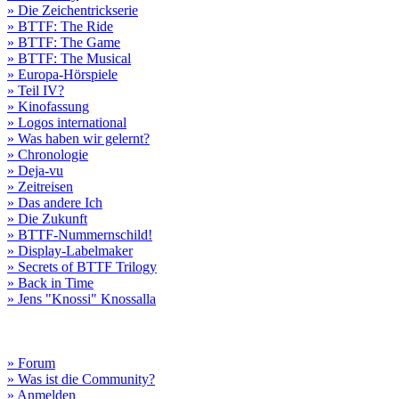
» Die Zeichentrickserie
» BTTF: The Ride
» BTTF: The Game
» BTTF: The Musical
» Europa-Hörspiele
» Teil IV?
» Kinofassung
» Logos international
» Was haben wir gelernt?
» Chronologie
» Deja-vu
» Zeitreisen
» Das andere Ich
» Die Zukunft
» BTTF-Nummernschild!
» Display-Labelmaker
» Secrets of BTTF Trilogy
» Back in Time
» Jens "Knossi" Knossalla
» Forum
» Was ist die Community?
» Anmelden