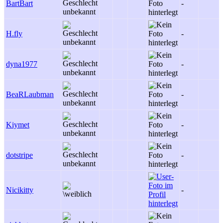
BartBart
-
H.fly
-
dyna1977
-
BeaRLaubman
-
Kiymet
-
dotstripe
-
Nicikitty
-