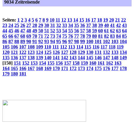
9034 Zeitreisende
Seiten:
1
2
3
4
5
6
7
8
9
10
11
12
13
14
15
16
17
18
19
20
21
22
23
24
25
26
27
28
29
30
31
32
33
34
35
36
37
38
39
40
41
42
43
44
45
46
47
48
49
50
51
52
53
54
55
56
57
58
59
60
61
62
63
64
65
66
67
68
69
70
71
72
73
74
75
76
77
78
79
80
81
82
83
84
85
86
87
88
89
90
91
92
93
94
95
96
97
98
99
100
101
102
103
104
105
106
107
108
109
110
111
112
113
114
115
116
117
118
119
120
121
122
123
124
125
126
127
128
129
130
131
132
133
134
135
136
137
138
139
140
141
142
143
144
145
146
147
148
149
[150]
151
152
153
154
155
156
157
158
159
160
161
162
163
164
165
166
167
168
169
170
171
172
173
174
175
176
177
178
179
180
181