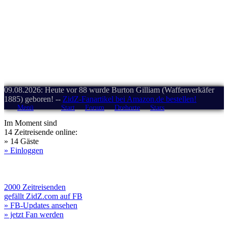
09.08.2026: Heute vor 88 wurde Burton Gilliam (Waffenverkäfer
1885) geboren! --
ZidZ-Fanartikel bei Amazon.de bestellen!
Menü
Start
Forum
Drehorte
Stars
Im Moment sind
14 Zeitreisende online:
» 14 Gäste
» Einloggen
2000 Zeitreisenden
gefällt ZidZ.com auf FB
» FB-Updates ansehen
» jetzt Fan werden