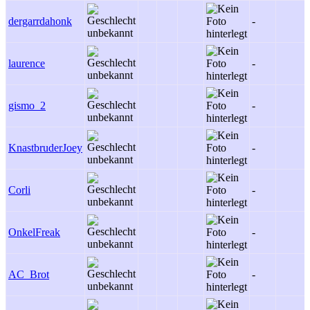
dergarrdahonk
-
laurence
-
gismo_2
-
KnastbruderJoey
-
Corli
-
OnkelFreak
-
AC_Brot
-