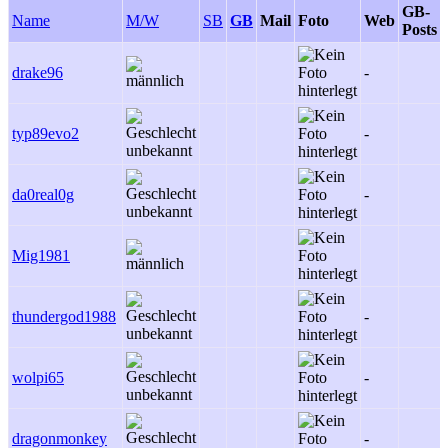
GB-
Name
M/W
SB
GB
Mail
Foto
Web
Posts
drake96
-
typ89evo2
-
da0real0g
-
Mig1981
thundergod1988
-
wolpi65
-
dragonmonkey
-