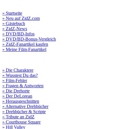
» Startseite
» Neu auf ZidZ.com
» Gästebuch
» ZidZ-News
» DVD/BD-Infos
» DVD/BD-Bonus-Vergleich
» ZidZ-Fanartikel kaufen
» Meine Film-Fanartikel
» Die Charaktere
» Wusstest Du das?
» Film-Fehler
» Fragen & Antworten
» Die Drehorte
» Der DeLorean
» Herausgeschnitten
» Alternative Drehbücher
» Drehbücher & Scripte
» Tribute an ZidZ
» Courthouse Square
» Hill Valley