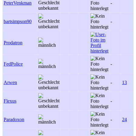
PeterVenkman
-
bartsimpson90
-
Prodatron
FedPolice
-
Arwen
-
13
Flexus
-
Paradoxon
-
24