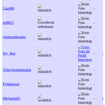
Liam86
-
lol8821
-
christophkugler
-
Jey_Bee
-
4
Tobeykompensator
-
Pythagoraz
-
Michaela85
-
6