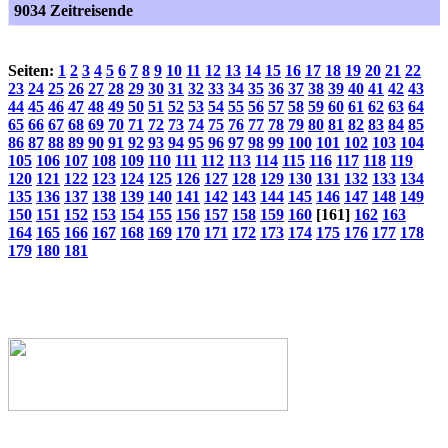
9034 Zeitreisende
Seiten:
1
2
3
4
5
6
7
8
9
10
11
12
13
14
15
16
17
18
19
20
21
22
23
24
25
26
27
28
29
30
31
32
33
34
35
36
37
38
39
40
41
42
43
44
45
46
47
48
49
50
51
52
53
54
55
56
57
58
59
60
61
62
63
64
65
66
67
68
69
70
71
72
73
74
75
76
77
78
79
80
81
82
83
84
85
86
87
88
89
90
91
92
93
94
95
96
97
98
99
100
101
102
103
104
105
106
107
108
109
110
111
112
113
114
115
116
117
118
119
120
121
122
123
124
125
126
127
128
129
130
131
132
133
134
135
136
137
138
139
140
141
142
143
144
145
146
147
148
149
150
151
152
153
154
155
156
157
158
159
160
[161]
162
163
164
165
166
167
168
169
170
171
172
173
174
175
176
177
178
179
180
181