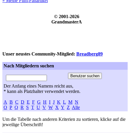
» Meine Film-Fanartikel
© 2001-2026
GrandmasterA
Unser neustes Community-Mitglied:
Breadberg89
Nach Mitgliedern suchen
Der Anfang eines Namens reicht aus,
* kann als Platzhalter verwendet werden.
A
B
C
D
E
F
G
H
I
J
K
L
M
N
O
P
Q
R
S
T
U
V
W
X
Y
Z
Alle
Um die Tabelle nach anderen Kriterien zu sortieren, klicke auf die
jeweilige Überschrift!