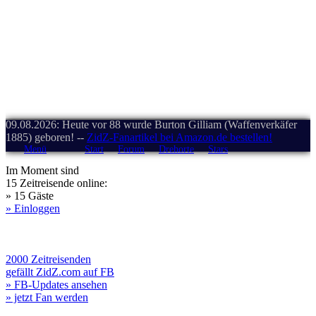
09.08.2026: Heute vor 88 wurde Burton Gilliam (Waffenverkäfer
1885) geboren! --
ZidZ-Fanartikel bei Amazon.de bestellen!
Menü
Start
Forum
Drehorte
Stars
Im Moment sind
15 Zeitreisende online:
» 15 Gäste
» Einloggen
2000 Zeitreisenden
gefällt ZidZ.com auf FB
» FB-Updates ansehen
» jetzt Fan werden