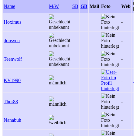
G
Name
M/W
SB
GB
Mail
Foto
Web
P
Hoximus
-
donsven
-
Teenwolf
-
KV1990
-
1
Thor88
-
Nanabuh
-