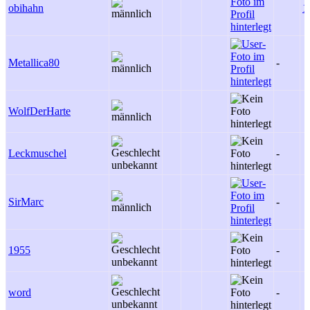
obihahn
1
Metallica80
-
WolfDerHarte
Leckmuschel
-
SirMarc
-
1955
-
word
-