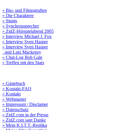
» Bio- und Filmografien
» Die Charaktere
» Stunts
» Synchronsprecher
» ZidZ-Hörspielabend 2005
» Interview Michael J. Fox
» Interview Sven Hasper
» Interview Sven Hasper
und Lutz Mackensy
» Chat-Log Bob Gale
» Treffen mit den Stars
» Gästebuch
» Kontakt-FAQ
» Kontakt
» Webmaster
» Impressum / Disclamer
» Datenschutz
» ZidZ.com in der Presse
» ZidZ.com sagt Danke
» Mein K.I.T.T.-Replika