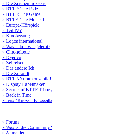
» Die Zeichentrickserie
» BTTF: The Ride
» BTTF: The Game
» BTTF: The Musical
» Europa-Hörspiele
» Teil IV?
» Kinofassung
» Logos international
» Was haben wir gelernt?
» Chronologie
» Deja-vu
» Zeitreisen
» Das andere Ich
» Die Zukunft
» BTTF-Nummernschild!
» Display-Labelmaker
» Secrets of BTTF Trilogy
» Back in Time
» Jens "Knossi" Knossalla
» Forum
» Was ist die Community?
» Anmelden