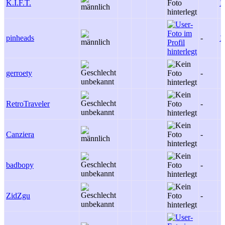
K.I.F.T.
1
pinheads
-
1
gerroety
-
RetroTraveler
-
Canziera
-
badbopy
-
ZidZgu
-