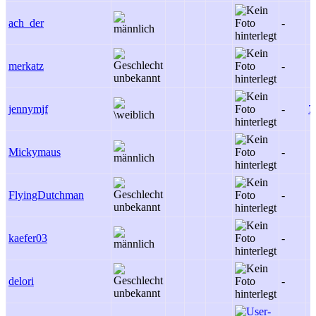
ach_der
-
merkatz
-
jennymjf
-
7
Mickymaus
-
FlyingDutchman
-
kaefer03
-
delori
-