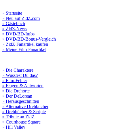
» Startseite
» Neu auf ZidZ.com
» Gästebuch
» ZidZ-News
» DVD/BD-Infos
» DVD/BD-Bonus-Vergleich
» ZidZ-Fanartikel kaufen
» Meine Film-Fanartikel
» Die Charaktere
» Wusstest Du das?
» Film-Fehler
» Fragen & Antworten
» Die Drehorte
» Der DeLorean
» Herausgeschnitten
» Alternative Drehbücher
» Drehbücher & Scripte
» Tribute an ZidZ
» Courthouse Square
» Hill Valley