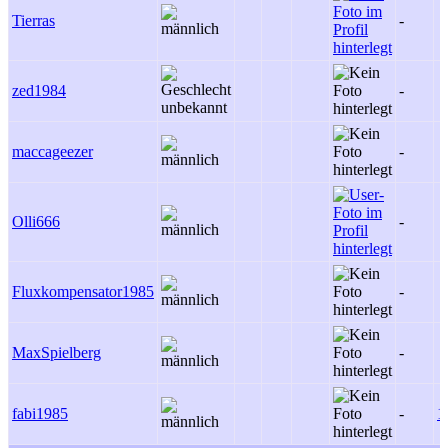
Tierras
-
zed1984
-
maccageezer
-
Olli666
-
Fluxkompensator1985
-
MaxSpielberg
-
fabi1985
-
1