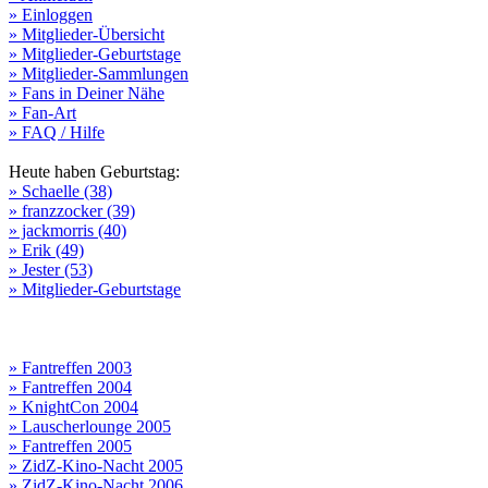
» Einloggen
» Mitglieder-Übersicht
» Mitglieder-Geburtstage
» Mitglieder-Sammlungen
» Fans in Deiner Nähe
» Fan-Art
» FAQ / Hilfe
Heute haben Geburtstag:
» Schaelle (38)
» franzzocker (39)
» jackmorris (40)
» Erik (49)
» Jester (53)
» Mitglieder-Geburtstage
» Fantreffen 2003
» Fantreffen 2004
» KnightCon 2004
» Lauscherlounge 2005
» Fantreffen 2005
» ZidZ-Kino-Nacht 2005
» ZidZ-Kino-Nacht 2006