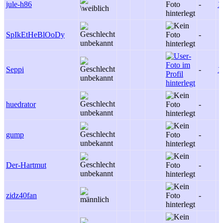
jule-h86
-
1
SpIkEtHeBlOoDy
-
Seppi
-
1
huedrator
-
gump
-
Der-Hartmut
-
zidz40fan
-