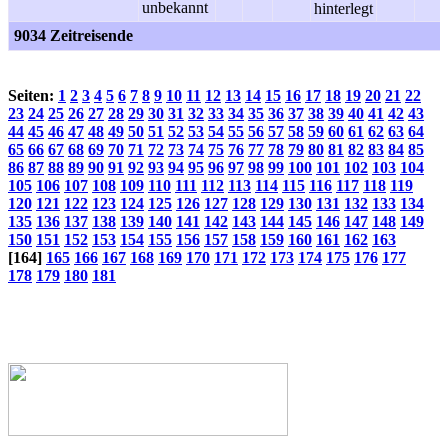
9034 Zeitreisende
Seiten:
1
2
3
4
5
6
7
8
9
10
11
12
13
14
15
16
17
18
19
20
21
22
23
24
25
26
27
28
29
30
31
32
33
34
35
36
37
38
39
40
41
42
43
44
45
46
47
48
49
50
51
52
53
54
55
56
57
58
59
60
61
62
63
64
65
66
67
68
69
70
71
72
73
74
75
76
77
78
79
80
81
82
83
84
85
86
87
88
89
90
91
92
93
94
95
96
97
98
99
100
101
102
103
104
105
106
107
108
109
110
111
112
113
114
115
116
117
118
119
120
121
122
123
124
125
126
127
128
129
130
131
132
133
134
135
136
137
138
139
140
141
142
143
144
145
146
147
148
149
150
151
152
153
154
155
156
157
158
159
160
161
162
163
[164]
165
166
167
168
169
170
171
172
173
174
175
176
177
178
179
180
181