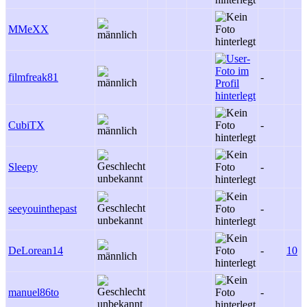
MMeXX
filmfreak81
-
CubiTX
-
Sleepy
-
seeyouinthepast
-
DeLorean14
-
10
manuel86to
-