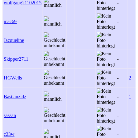
wolfgang21102015
-
mac69
-
Jacqueline
-
Skipper2711
-
HGWells
-
2
Bastianzidz
-
1
sassan
-
c23w
-