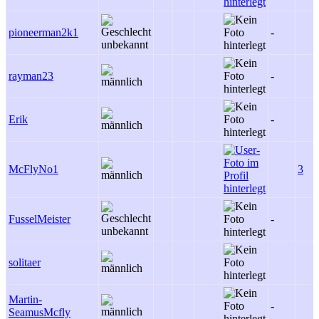
pioneerman2k1
-
rayman23
-
Erik
-
McFlyNo1
3
FusselMeister
-
solitaer
Martin-
-
SeamusMcfly