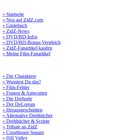
» Startseite
» Neu auf ZidZ.com
» Gästebuch
» ZidZ-News
» DVD/BD-Infos
» DVD/BD-Bonus-Vergleich
» ZidZ-Fanartikel kaufen
» Meine Film-Fanartikel
» Die Charaktere
» Wusstest Du das?
» Film-Fehler
» Fragen & Antworten
» Die Drehorte
» Der DeLorean
» Herausgeschnitten
» Alternative Drehbücher
» Drehbücher & Scripte
» Tribute an ZidZ
» Courthouse Square
» Hill Valley