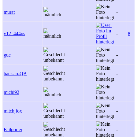
murat
-
v12_444ps
-
8
gue
-
back-to-QB
-
michi92
-
mitchjfox
-
Failporter
-