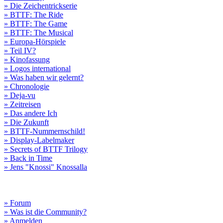
» Die Zeichentrickserie
» BTTF: The Ride
» BTTF: The Game
» BTTF: The Musical
» Europa-Hörspiele
» Teil IV?
» Kinofassung
» Logos international
» Was haben wir gelernt?
» Chronologie
» Deja-vu
» Zeitreisen
» Das andere Ich
» Die Zukunft
» BTTF-Nummernschild!
» Display-Labelmaker
» Secrets of BTTF Trilogy
» Back in Time
» Jens "Knossi" Knossalla
» Forum
» Was ist die Community?
» Anmelden