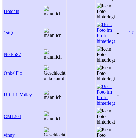
Hotchili
-
1stQ
-
17
Nerko87
-
OnkelFlo
-
Uli_HillValley
-
CM1203
-
vinny
-