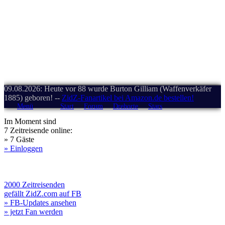
09.08.2026: Heute vor 88 wurde Burton Gilliam (Waffenverkäfer
1885) geboren! --
ZidZ-Fanartikel bei Amazon.de bestellen!
Menü
Start
Forum
Drehorte
Stars
Im Moment sind
7 Zeitreisende online:
» 7 Gäste
» Einloggen
2000 Zeitreisenden
gefällt ZidZ.com auf FB
» FB-Updates ansehen
» jetzt Fan werden