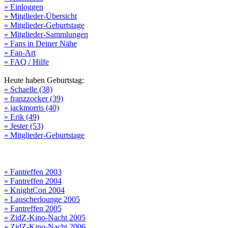
» Einloggen
» Mitglieder-Übersicht
» Mitglieder-Geburtstage
» Mitglieder-Sammlungen
» Fans in Deiner Nähe
» Fan-Art
» FAQ / Hilfe
Heute haben Geburtstag:
» Schaelle (38)
» franzzocker (39)
» jackmorris (40)
» Erik (49)
» Jester (53)
» Mitglieder-Geburtstage
» Fantreffen 2003
» Fantreffen 2004
» KnightCon 2004
» Lauscherlounge 2005
» Fantreffen 2005
» ZidZ-Kino-Nacht 2005
» ZidZ-Kino-Nacht 2006