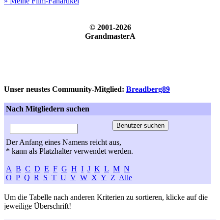
» Meine Film-Fanartikel
© 2001-2026
GrandmasterA
Unser neustes Community-Mitglied:
Breadberg89
Nach Mitgliedern suchen
Der Anfang eines Namens reicht aus,
* kann als Platzhalter verwendet werden.
A
B
C
D
E
F
G
H
I
J
K
L
M
N
O
P
Q
R
S
T
U
V
W
X
Y
Z
Alle
Um die Tabelle nach anderen Kriterien zu sortieren, klicke auf die
jeweilige Überschrift!