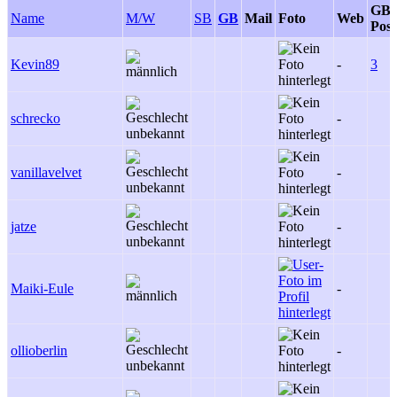
GB-
Name
M/W
SB
GB
Mail
Foto
Web
Post
Kevin89
-
3
schrecko
-
vanillavelvet
-
jatze
-
Maiki-Eule
-
ollioberlin
-