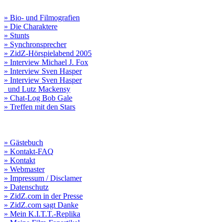
» Bio- und Filmografien
» Die Charaktere
» Stunts
» Synchronsprecher
» ZidZ-Hörspielabend 2005
» Interview Michael J. Fox
» Interview Sven Hasper
» Interview Sven Hasper
und Lutz Mackensy
» Chat-Log Bob Gale
» Treffen mit den Stars
» Gästebuch
» Kontakt-FAQ
» Kontakt
» Webmaster
» Impressum / Disclamer
» Datenschutz
» ZidZ.com in der Presse
» ZidZ.com sagt Danke
» Mein K.I.T.T.-Replika