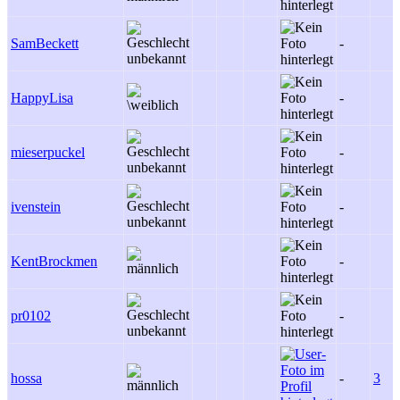
SamBeckett
-
HappyLisa
-
mieserpuckel
-
ivenstein
-
KentBrockmen
-
pr0102
-
hossa
-
3