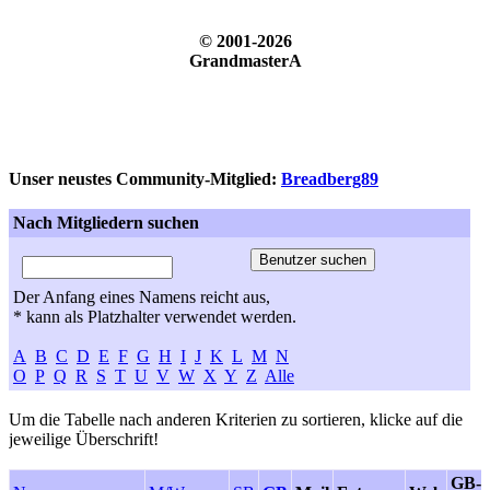
© 2001-2026
GrandmasterA
Unser neustes Community-Mitglied:
Breadberg89
Nach Mitgliedern suchen
Der Anfang eines Namens reicht aus,
* kann als Platzhalter verwendet werden.
A
B
C
D
E
F
G
H
I
J
K
L
M
N
O
P
Q
R
S
T
U
V
W
X
Y
Z
Alle
Um die Tabelle nach anderen Kriterien zu sortieren, klicke auf die
jeweilige Überschrift!
GB-