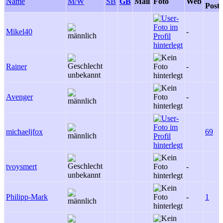
Name
M/W
SB
GB
Mail
Foto
Web
Posts
Mikel40
-
Rainer
-
Avenger
-
michaeljfox
69
tvoysmert
-
Philipp-Mark
-
1