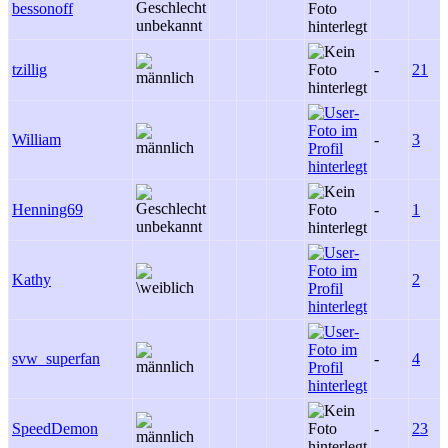
bessonoff
tzillig
-
21
William
-
3
Henning69
-
1
Kathy
2
svw_superfan
-
4
SpeedDemon
-
23