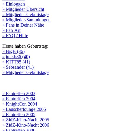
» Einloggen
» Mitglieder-Übersicht
» Mitglieder-Geburtstage
» Mitglieder-Sammlungen
» Fans in Deiner Nähe
» Fan-Art
» FAQ / Hilfe
Heute haben Geburtstag:
» BigB (36)
» jule-h86 (40)
» KITT85 (41)
» Sebsander (41)
» Mitglieder-Geburtstage
» Fantreffen 2003
» Fantreffen 2004
» KnightCon 2004
» Lauscherlounge 2005
» Fantreffen 2005
» ZidZ-Kino-Nacht 2005
» ZidZ-Kino-Nacht 2006
» Fantreffen 2006