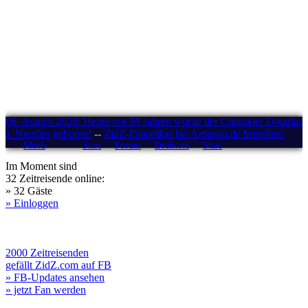
06. August 2026: Heute vor 58 Jahren wurde der Charakter Douglas
J. Needles geboren!
--
ZidZ-Fanartikel bei Amazon.de bestellen!
Menü
Start
Forum
Drehorte
Stars
Im Moment sind
32 Zeitreisende online:
» 32 Gäste
» Einloggen
2000 Zeitreisenden
gefällt ZidZ.com auf FB
» FB-Updates ansehen
» jetzt Fan werden