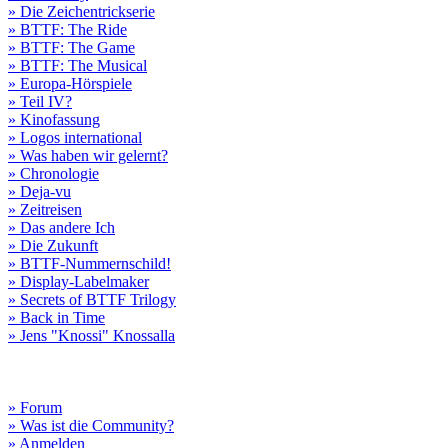
» Die Zeichentrickserie
» BTTF: The Ride
» BTTF: The Game
» BTTF: The Musical
» Europa-Hörspiele
» Teil IV?
» Kinofassung
» Logos international
» Was haben wir gelernt?
» Chronologie
» Deja-vu
» Zeitreisen
» Das andere Ich
» Die Zukunft
» BTTF-Nummernschild!
» Display-Labelmaker
» Secrets of BTTF Trilogy
» Back in Time
» Jens "Knossi" Knossalla
» Forum
» Was ist die Community?
» Anmelden