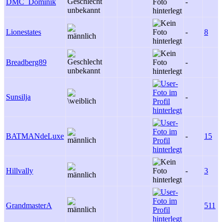
DMC_Dominik
-
Lionestates
-
8
Breadberg89
-
Sunsilja
-
BATMANdeLuxe
-
15
Hillvally
-
3
GrandmasterA
511