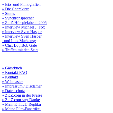
» Bio- und Filmografien
» Die Charaktere
» Stunts
» Synchronsprecher
» ZidZ-Hörspielabend 2005
» Interview Michael J. Fox
» Interview Sven Hasper
» Interview Sven Hasper
und Lutz Mackensy
» Chat-Log Bob Gale
» Treffen mit den Stars
» Gästebuch
» Kontakt-FAQ
» Kontakt
» Webmaster
» Impressum / Disclamer
» Datenschutz
» ZidZ.com in der Presse
» ZidZ.com sagt Danke
» Mein K.I.T.T.-Replika
» Meine Film-Fanartikel