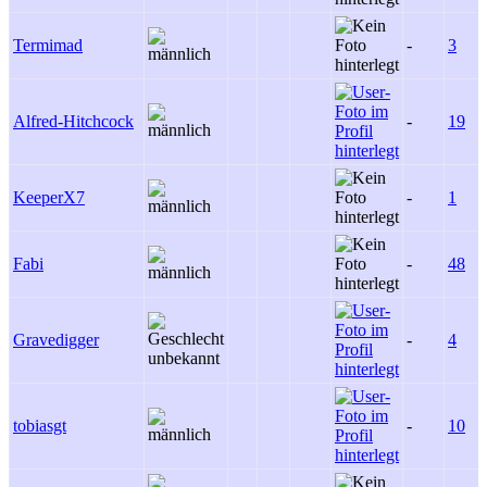
Termimad
-
3
Alfred-Hitchcock
-
19
KeeperX7
-
1
Fabi
-
48
Gravedigger
-
4
tobiasgt
-
10