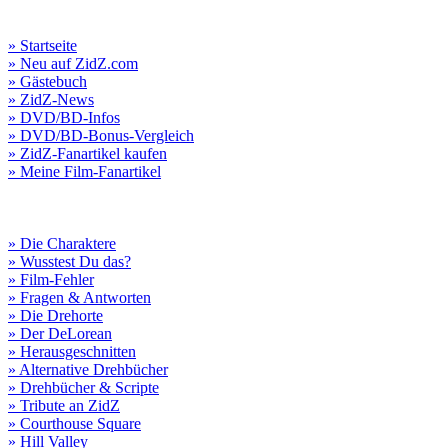
» Startseite
» Neu auf ZidZ.com
» Gästebuch
» ZidZ-News
» DVD/BD-Infos
» DVD/BD-Bonus-Vergleich
» ZidZ-Fanartikel kaufen
» Meine Film-Fanartikel
» Die Charaktere
» Wusstest Du das?
» Film-Fehler
» Fragen & Antworten
» Die Drehorte
» Der DeLorean
» Herausgeschnitten
» Alternative Drehbücher
» Drehbücher & Scripte
» Tribute an ZidZ
» Courthouse Square
» Hill Valley