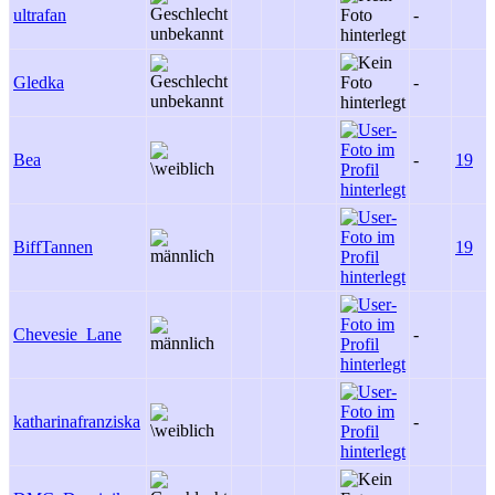
ultrafan
-
Gledka
-
Bea
-
19
BiffTannen
19
Chevesie_Lane
-
katharinafranziska
-