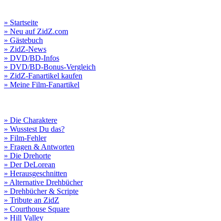
» Startseite
» Neu auf ZidZ.com
» Gästebuch
» ZidZ-News
» DVD/BD-Infos
» DVD/BD-Bonus-Vergleich
» ZidZ-Fanartikel kaufen
» Meine Film-Fanartikel
» Die Charaktere
» Wusstest Du das?
» Film-Fehler
» Fragen & Antworten
» Die Drehorte
» Der DeLorean
» Herausgeschnitten
» Alternative Drehbücher
» Drehbücher & Scripte
» Tribute an ZidZ
» Courthouse Square
» Hill Valley