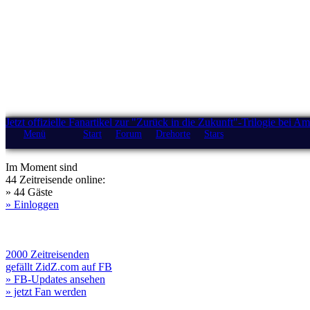
Jetzt offizielle Fanartikel zur "Zurück in die Zukunft"-Trilogie bei A
Menü
Start
Forum
Drehorte
Stars
Im Moment sind
44 Zeitreisende online:
» 44 Gäste
» Einloggen
2000 Zeitreisenden
gefällt ZidZ.com auf FB
» FB-Updates ansehen
» jetzt Fan werden