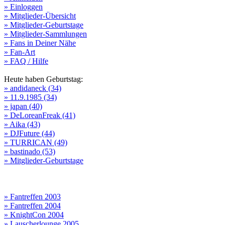
» Einloggen
» Mitglieder-Übersicht
» Mitglieder-Geburtstage
» Mitglieder-Sammlungen
» Fans in Deiner Nähe
» Fan-Art
» FAQ / Hilfe
Heute haben Geburtstag:
» andidaneck (34)
» 11.9.1985 (34)
» japan (40)
» DeLoreanFreak (41)
» Aika (43)
» DJFuture (44)
» TURRICAN (49)
» bastinado (53)
» Mitglieder-Geburtstage
» Fantreffen 2003
» Fantreffen 2004
» KnightCon 2004
» Lauscherlounge 2005