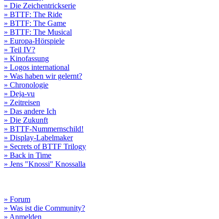
» Die Zeichentrickserie
» BTTF: The Ride
» BTTF: The Game
» BTTF: The Musical
» Europa-Hörspiele
» Teil IV?
» Kinofassung
» Logos international
» Was haben wir gelernt?
» Chronologie
» Deja-vu
» Zeitreisen
» Das andere Ich
» Die Zukunft
» BTTF-Nummernschild!
» Display-Labelmaker
» Secrets of BTTF Trilogy
» Back in Time
» Jens "Knossi" Knossalla
» Forum
» Was ist die Community?
» Anmelden