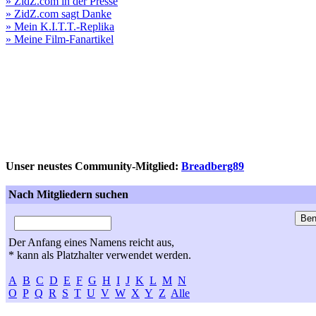
» ZidZ.com in der Presse
» ZidZ.com sagt Danke
» Mein K.I.T.T.-Replika
» Meine Film-Fanartikel
Unser neustes Community-Mitglied:
Breadberg89
Nach Mitgliedern suchen
Der Anfang eines Namens reicht aus,
* kann als Platzhalter verwendet werden.
A
B
C
D
E
F
G
H
I
J
K
L
M
N
O
P
Q
R
S
T
U
V
W
X
Y
Z
Alle