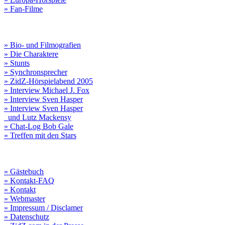
» Fan-Filme
» Bio- und Filmografien
» Die Charaktere
» Stunts
» Synchronsprecher
» ZidZ-Hörspielabend 2005
» Interview Michael J. Fox
» Interview Sven Hasper
» Interview Sven Hasper
und Lutz Mackensy
» Chat-Log Bob Gale
» Treffen mit den Stars
» Gästebuch
» Kontakt-FAQ
» Kontakt
» Webmaster
» Impressum / Disclamer
» Datenschutz