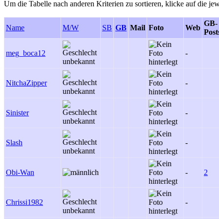
Um die Tabelle nach anderen Kriterien zu sortieren, klicke auf die jew
GB-
Name
M/W
SB
GB
Mail
Foto
Web
Post
meg_boca12
-
NitchaZipper
-
Sinister
-
Slash
-
Obi-Wan
-
2
Chrissi1982
-