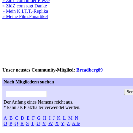
» ZidZ.com in der Presse
» ZidZ.com sagt Danke
» Mein K.I.T.T.-Replika
» Meine Film-Fanartikel
Unser neustes Community-Mitglied:
Breadberg89
Nach Mitgliedern suchen
Der Anfang eines Namens reicht aus,
* kann als Platzhalter verwendet werden.
A
B
C
D
E
F
G
H
I
J
K
L
M
N
O
P
Q
R
S
T
U
V
W
X
Y
Z
Alle