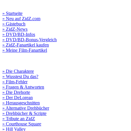
» Startseite
» Neu auf ZidZ.com
» Gästebuch
» ZidZ-News
» DVD/BD-Infos
» DVD/BD-Bonus-Vergleich
» ZidZ-Fanartikel kaufen
» Meine Film-Fanartikel
» Die Charaktere
» Wusstest Du das?
» Film-Fehler
» Fragen & Antworten
» Die Drehorte
» Der DeLorean
» Herausgeschnitten
» Alternative Drehbücher
» Drehbücher & Scripte
» Tribute an ZidZ
» Courthouse Square
» Hill Valley