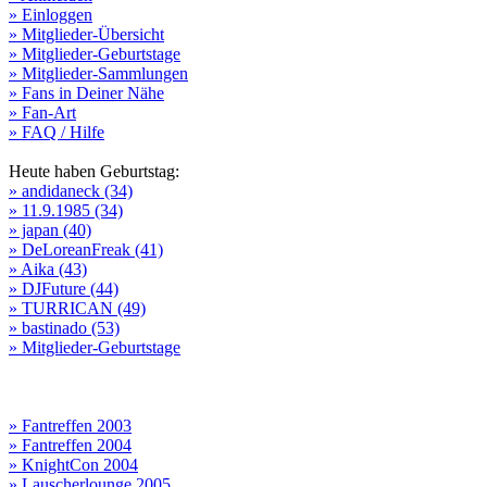
» Einloggen
» Mitglieder-Übersicht
» Mitglieder-Geburtstage
» Mitglieder-Sammlungen
» Fans in Deiner Nähe
» Fan-Art
» FAQ / Hilfe
Heute haben Geburtstag:
» andidaneck (34)
» 11.9.1985 (34)
» japan (40)
» DeLoreanFreak (41)
» Aika (43)
» DJFuture (44)
» TURRICAN (49)
» bastinado (53)
» Mitglieder-Geburtstage
» Fantreffen 2003
» Fantreffen 2004
» KnightCon 2004
» Lauscherlounge 2005