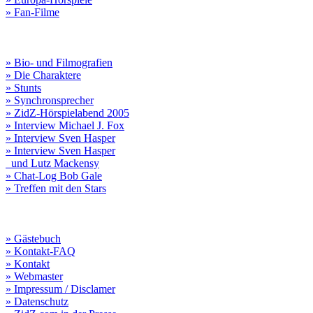
» Fan-Filme
» Bio- und Filmografien
» Die Charaktere
» Stunts
» Synchronsprecher
» ZidZ-Hörspielabend 2005
» Interview Michael J. Fox
» Interview Sven Hasper
» Interview Sven Hasper
und Lutz Mackensy
» Chat-Log Bob Gale
» Treffen mit den Stars
» Gästebuch
» Kontakt-FAQ
» Kontakt
» Webmaster
» Impressum / Disclamer
» Datenschutz