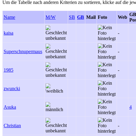
Um die Tabelle nach anderen Kriterien zu sortieren, klicke auf die jew
GB
Name
M/W
SB
GB
Mail
Foto
Web
Pos
kaisa
-
Superschnupermaus
-
1985
-
zwuncki
Asuka
4
Christian
-