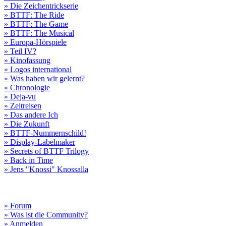
» Die Zeichentrickserie
» BTTF: The Ride
» BTTF: The Game
» BTTF: The Musical
» Europa-Hörspiele
» Teil IV?
» Kinofassung
» Logos international
» Was haben wir gelernt?
» Chronologie
» Deja-vu
» Zeitreisen
» Das andere Ich
» Die Zukunft
» BTTF-Nummernschild!
» Display-Labelmaker
» Secrets of BTTF Trilogy
» Back in Time
» Jens "Knossi" Knossalla
» Forum
» Was ist die Community?
» Anmelden