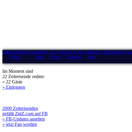
Jetzt offizielle Fanartikel zur "Zurück in die Zukunft"-Trilogie bei A
Menü
Start
Forum
Drehorte
Stars
Im Moment sind
22 Zeitreisende online:
» 22 Gäste
» Einloggen
2000 Zeitreisenden
gefällt ZidZ.com auf FB
» FB-Updates ansehen
» jetzt Fan werden