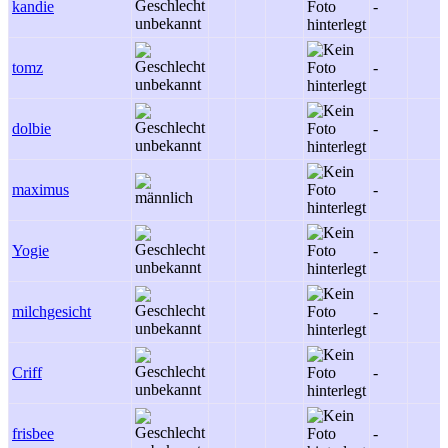
kandie
-
tomz
-
dolbie
-
maximus
-
Yogie
-
milchgesicht
-
Criff
-
frisbee
-