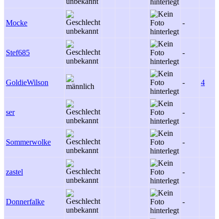
Mocke
-
Stef685
-
GoldieWilson
-
4
ser
-
Sommerwolke
-
zastel
-
Donnerfalke
-