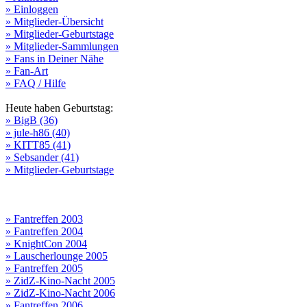
» Einloggen
» Mitglieder-Übersicht
» Mitglieder-Geburtstage
» Mitglieder-Sammlungen
» Fans in Deiner Nähe
» Fan-Art
» FAQ / Hilfe
Heute haben Geburtstag:
» BigB (36)
» jule-h86 (40)
» KITT85 (41)
» Sebsander (41)
» Mitglieder-Geburtstage
» Fantreffen 2003
» Fantreffen 2004
» KnightCon 2004
» Lauscherlounge 2005
» Fantreffen 2005
» ZidZ-Kino-Nacht 2005
» ZidZ-Kino-Nacht 2006
» Fantreffen 2006