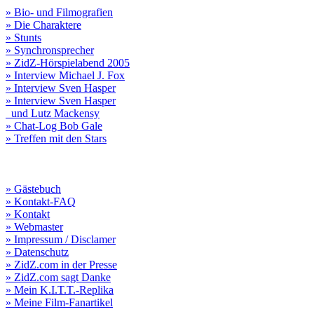
» Bio- und Filmografien
» Die Charaktere
» Stunts
» Synchronsprecher
» ZidZ-Hörspielabend 2005
» Interview Michael J. Fox
» Interview Sven Hasper
» Interview Sven Hasper
und Lutz Mackensy
» Chat-Log Bob Gale
» Treffen mit den Stars
» Gästebuch
» Kontakt-FAQ
» Kontakt
» Webmaster
» Impressum / Disclamer
» Datenschutz
» ZidZ.com in der Presse
» ZidZ.com sagt Danke
» Mein K.I.T.T.-Replika
» Meine Film-Fanartikel