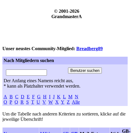
© 2001-2026
GrandmasterA
Unser neustes Community-Mitglied:
Breadberg89
Nach Mitgliedern suchen
Der Anfang eines Namens reicht aus,
* kann als Platzhalter verwendet werden.
A
B
C
D
E
F
G
H
I
J
K
L
M
N
O
P
Q
R
S
T
U
V
W
X
Y
Z
Alle
Um die Tabelle nach anderen Kriterien zu sortieren, klicke auf die
jeweilige Überschrift!
GB-