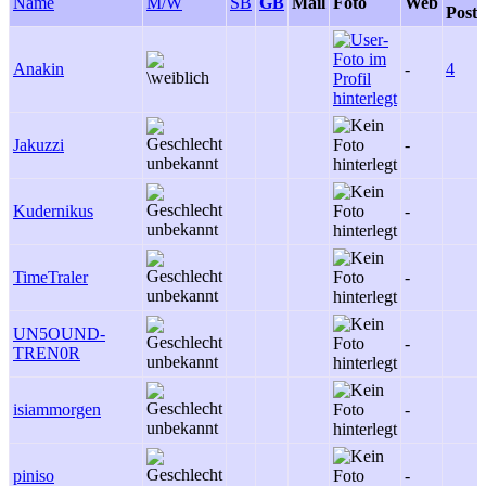
Name
M/W
SB
GB
Mail
Foto
Web
Posts
Anakin
-
4
Jakuzzi
-
Kudernikus
-
TimeTraler
-
UN5OUND-
-
TREN0R
isiammorgen
-
piniso
-