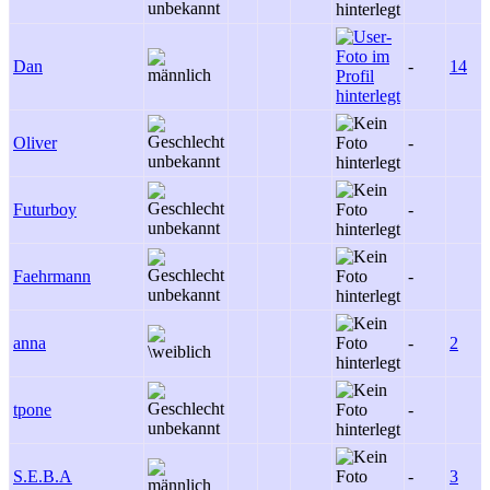
Dan
-
14
Oliver
-
Futurboy
-
Faehrmann
-
anna
-
2
tpone
-
S.E.B.A
-
3