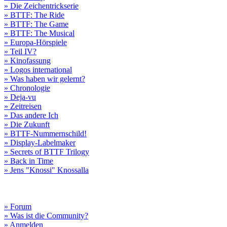
» Die Zeichentrickserie
» BTTF: The Ride
» BTTF: The Game
» BTTF: The Musical
» Europa-Hörspiele
» Teil IV?
» Kinofassung
» Logos international
» Was haben wir gelernt?
» Chronologie
» Deja-vu
» Zeitreisen
» Das andere Ich
» Die Zukunft
» BTTF-Nummernschild!
» Display-Labelmaker
» Secrets of BTTF Trilogy
» Back in Time
» Jens "Knossi" Knossalla
» Forum
» Was ist die Community?
» Anmelden