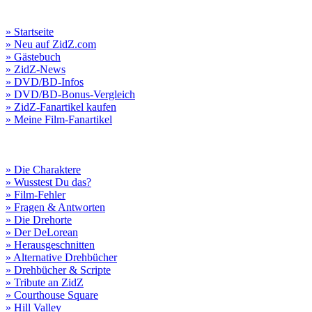
» Startseite
» Neu auf ZidZ.com
» Gästebuch
» ZidZ-News
» DVD/BD-Infos
» DVD/BD-Bonus-Vergleich
» ZidZ-Fanartikel kaufen
» Meine Film-Fanartikel
» Die Charaktere
» Wusstest Du das?
» Film-Fehler
» Fragen & Antworten
» Die Drehorte
» Der DeLorean
» Herausgeschnitten
» Alternative Drehbücher
» Drehbücher & Scripte
» Tribute an ZidZ
» Courthouse Square
» Hill Valley