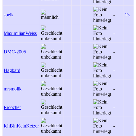
speik
-
13
MaximilianWeiss
-
DMC-2005
-
Hagbard
-
mrsmolik
-
Ricochet
-
IchBinKeinKetzer
-