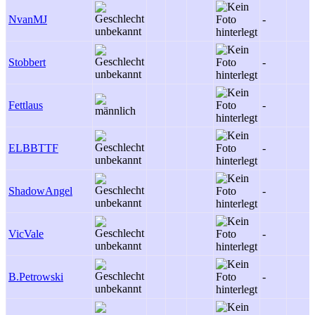
NvanMJ
-
Stobbert
-
Fettlaus
-
ELBBTTF
-
ShadowAngel
-
VicVale
-
B.Petrowski
-