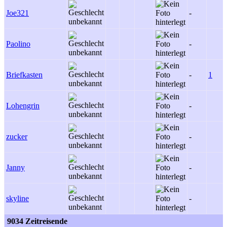
Joe321
-
Paolino
-
Briefkasten
-
1
Lohengrin
-
zucker
-
Janny
-
skyline
-
9034 Zeitreisende