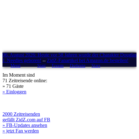
06. August 2026: Heute vor 58 Jahren wurde der Charakter Douglas
J. Needles geboren!
--
ZidZ-Fanartikel bei Amazon.de bestellen!
Menü
Start
Forum
Drehorte
Stars
Im Moment sind
71 Zeitreisende online:
» 71 Gäste
» Einloggen
2000 Zeitreisenden
gefällt ZidZ.com auf FB
» FB-Updates ansehen
» jetzt Fan werden