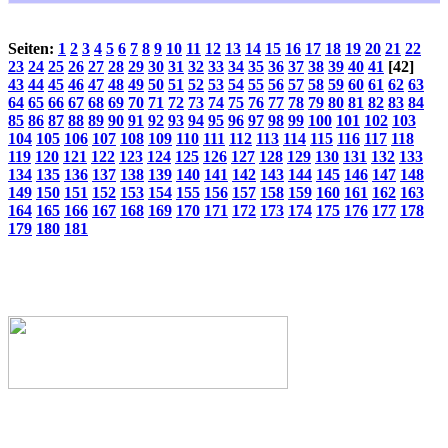
Seiten:
1
2
3
4
5
6
7
8
9
10
11
12
13
14
15
16
17
18
19
20
21
22
23
24
25
26
27
28
29
30
31
32
33
34
35
36
37
38
39
40
41
[42]
43
44
45
46
47
48
49
50
51
52
53
54
55
56
57
58
59
60
61
62
63
64
65
66
67
68
69
70
71
72
73
74
75
76
77
78
79
80
81
82
83
84
85
86
87
88
89
90
91
92
93
94
95
96
97
98
99
100
101
102
103
104
105
106
107
108
109
110
111
112
113
114
115
116
117
118
119
120
121
122
123
124
125
126
127
128
129
130
131
132
133
134
135
136
137
138
139
140
141
142
143
144
145
146
147
148
149
150
151
152
153
154
155
156
157
158
159
160
161
162
163
164
165
166
167
168
169
170
171
172
173
174
175
176
177
178
179
180
181