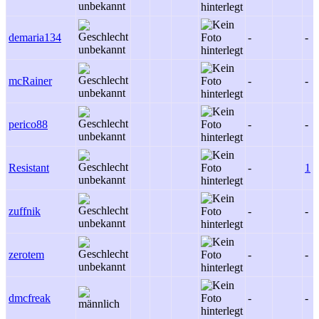
demaria134
-
-
mcRainer
-
-
perico88
-
-
Resistant
-
1
zuffnik
-
-
zerotem
-
-
dmcfreak
-
-