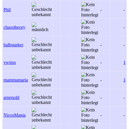
Phil
-
-
chaostheory
-
halbstarker
-
-
vwirus
-
1
mammamaria
-
1
arnenold
-
-
NicosMania
-
-