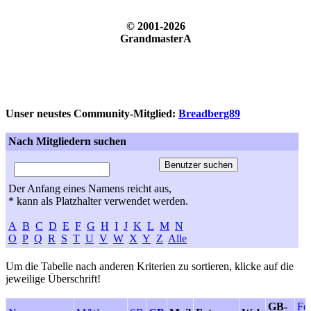
© 2001-2026
GrandmasterA
Unser neustes Community-Mitglied:
Breadberg89
Nach Mitgliedern suchen
Der Anfang eines Namens reicht aus,
* kann als Platzhalter verwendet werden.
A
B
C
D
E
F
G
H
I
J
K
L
M
N
O
P
Q
R
S
T
U
V
W
X
Y
Z
Alle
Um die Tabelle nach anderen Kriterien zu sortieren, klicke auf die
jeweilige Überschrift!
GB-
Fo