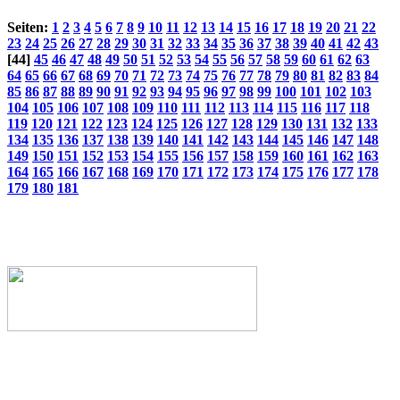
Seiten:
1
2
3
4
5
6
7
8
9
10
11
12
13
14
15
16
17
18
19
20
21
22
23
24
25
26
27
28
29
30
31
32
33
34
35
36
37
38
39
40
41
42
43
[44]
45
46
47
48
49
50
51
52
53
54
55
56
57
58
59
60
61
62
63
64
65
66
67
68
69
70
71
72
73
74
75
76
77
78
79
80
81
82
83
84
85
86
87
88
89
90
91
92
93
94
95
96
97
98
99
100
101
102
103
104
105
106
107
108
109
110
111
112
113
114
115
116
117
118
119
120
121
122
123
124
125
126
127
128
129
130
131
132
133
134
135
136
137
138
139
140
141
142
143
144
145
146
147
148
149
150
151
152
153
154
155
156
157
158
159
160
161
162
163
164
165
166
167
168
169
170
171
172
173
174
175
176
177
178
179
180
181