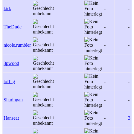
kirk
-
-
TheDude
-
-
nicole.rumbler
-
-
3pwood
-
-
toff_g
-
-
Sharingan
-
-
Hanseat
-
3