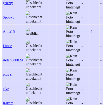
grizzly
-
-
Spooky
-
-
Anna15
-
5
-
Lizzie
-
-
stefan000029
-
-
plus-sr
-
-
cAz
-
-
Rakam
-
-