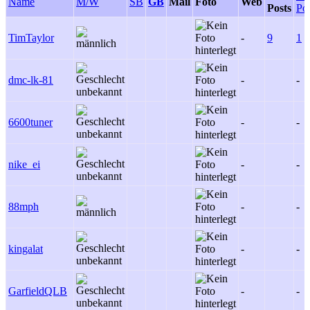
Name
M/W
SB
GB
Mail
Foto
Web
Posts
Pos
TimTaylor
-
9
1
dmc-lk-81
-
-
6600tuner
-
-
nike_ei
-
-
88mph
-
-
kingalat
-
-
GarfieldQLB
-
-