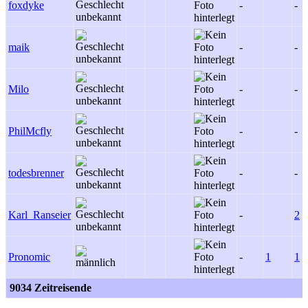
foxdyke
-
-
maik
-
-
Milo
-
-
PhilMcfly
-
-
todesbrenner
-
-
Karl_Ranseier
-
2
Pronomic
-
1
1
9034 Zeitreisende