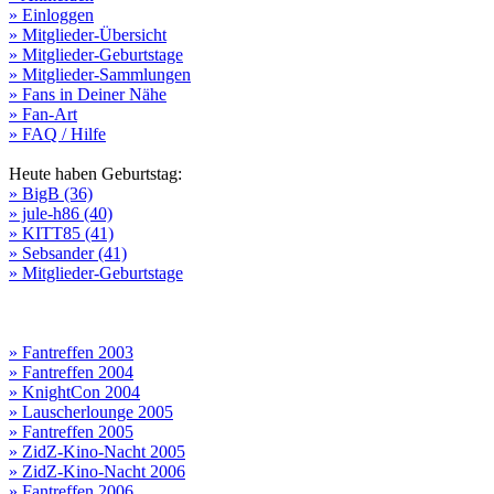
» Einloggen
» Mitglieder-Übersicht
» Mitglieder-Geburtstage
» Mitglieder-Sammlungen
» Fans in Deiner Nähe
» Fan-Art
» FAQ / Hilfe
Heute haben Geburtstag:
» BigB (36)
» jule-h86 (40)
» KITT85 (41)
» Sebsander (41)
» Mitglieder-Geburtstage
» Fantreffen 2003
» Fantreffen 2004
» KnightCon 2004
» Lauscherlounge 2005
» Fantreffen 2005
» ZidZ-Kino-Nacht 2005
» ZidZ-Kino-Nacht 2006
» Fantreffen 2006