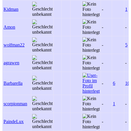
Kidman
-
1
Amon
-
-
wolfman22
-
5
agrawen
-
-
Barbarella
-
6
10
scorpionman
-
1
-
PaindeLux
-
-