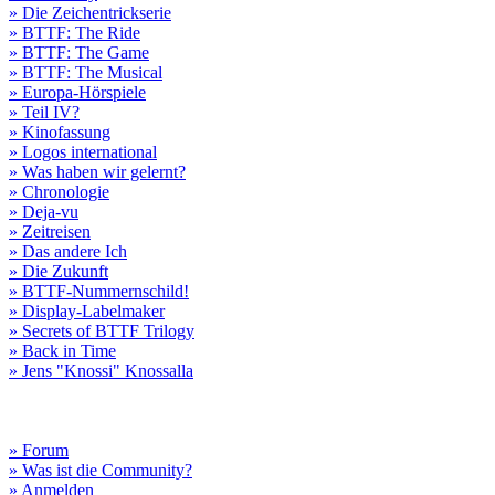
» Die Zeichentrickserie
» BTTF: The Ride
» BTTF: The Game
» BTTF: The Musical
» Europa-Hörspiele
» Teil IV?
» Kinofassung
» Logos international
» Was haben wir gelernt?
» Chronologie
» Deja-vu
» Zeitreisen
» Das andere Ich
» Die Zukunft
» BTTF-Nummernschild!
» Display-Labelmaker
» Secrets of BTTF Trilogy
» Back in Time
» Jens "Knossi" Knossalla
» Forum
» Was ist die Community?
» Anmelden