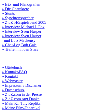
» Bio- und Filmografien
» Die Charaktere
» Stunts
» Synchronsprecher
» ZidZ-Hörspielabend 2005
» Interview Michael J. Fox
» Interview Sven Hasper
» Interview Sven Hasper
und Lutz Mackensy
» Chat-Log Bob Gale
» Treffen mit den Stars
» Gästebuch
» Kontakt-FAQ
» Kontakt
» Webmaster
» Impressum / Disclamer
» Datenschutz
» ZidZ.com in der Presse
» ZidZ.com sagt Danke
» Mein K.I.T.T.-Replika
» Meine Film-Fanartikel