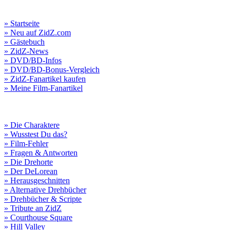
» Startseite
» Neu auf ZidZ.com
» Gästebuch
» ZidZ-News
» DVD/BD-Infos
» DVD/BD-Bonus-Vergleich
» ZidZ-Fanartikel kaufen
» Meine Film-Fanartikel
» Die Charaktere
» Wusstest Du das?
» Film-Fehler
» Fragen & Antworten
» Die Drehorte
» Der DeLorean
» Herausgeschnitten
» Alternative Drehbücher
» Drehbücher & Scripte
» Tribute an ZidZ
» Courthouse Square
» Hill Valley