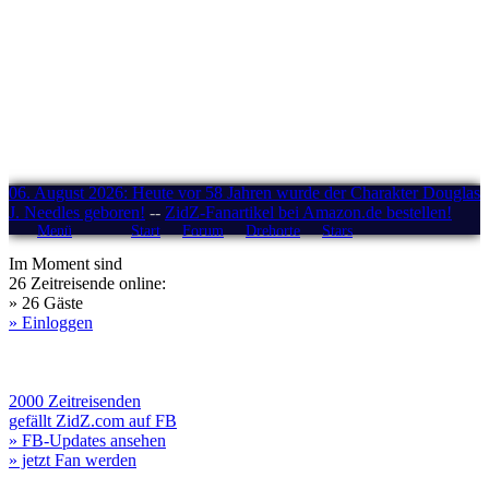
06. August 2026: Heute vor 58 Jahren wurde der Charakter Douglas
J. Needles geboren!
--
ZidZ-Fanartikel bei Amazon.de bestellen!
Menü
Start
Forum
Drehorte
Stars
Im Moment sind
26 Zeitreisende online:
» 26 Gäste
» Einloggen
2000 Zeitreisenden
gefällt ZidZ.com auf FB
» FB-Updates ansehen
» jetzt Fan werden