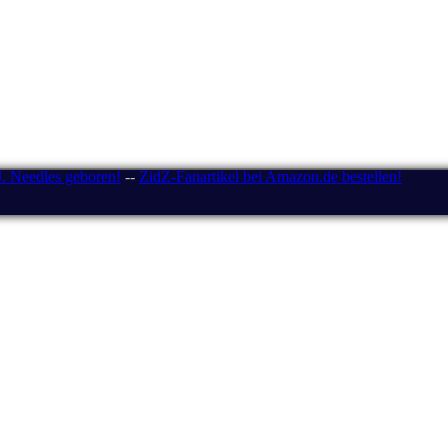
J. Needles geboren!
--
ZidZ-Fanartikel bei Amazon.de bestellen!