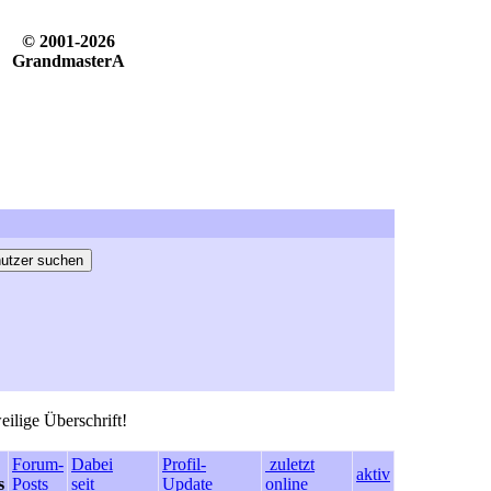
© 2001-2026
GrandmasterA
eilige Überschrift!
Forum-
Dabei
Profil-
zuletzt
aktiv
s
Posts
seit
Update
online