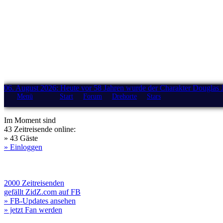
06. August 2026: Heute vor 58 Jahren wurde der Charakter Douglas 
Menü
Start
Forum
Drehorte
Stars
Im Moment sind
43 Zeitreisende online:
» 43 Gäste
» Einloggen
2000 Zeitreisenden
gefällt ZidZ.com auf FB
» FB-Updates ansehen
» jetzt Fan werden