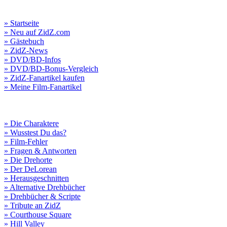
» Startseite
» Neu auf ZidZ.com
» Gästebuch
» ZidZ-News
» DVD/BD-Infos
» DVD/BD-Bonus-Vergleich
» ZidZ-Fanartikel kaufen
» Meine Film-Fanartikel
» Die Charaktere
» Wusstest Du das?
» Film-Fehler
» Fragen & Antworten
» Die Drehorte
» Der DeLorean
» Herausgeschnitten
» Alternative Drehbücher
» Drehbücher & Scripte
» Tribute an ZidZ
» Courthouse Square
» Hill Valley