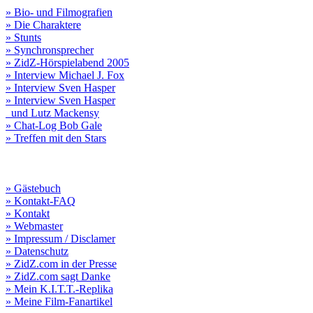
» Bio- und Filmografien
» Die Charaktere
» Stunts
» Synchronsprecher
» ZidZ-Hörspielabend 2005
» Interview Michael J. Fox
» Interview Sven Hasper
» Interview Sven Hasper
und Lutz Mackensy
» Chat-Log Bob Gale
» Treffen mit den Stars
» Gästebuch
» Kontakt-FAQ
» Kontakt
» Webmaster
» Impressum / Disclamer
» Datenschutz
» ZidZ.com in der Presse
» ZidZ.com sagt Danke
» Mein K.I.T.T.-Replika
» Meine Film-Fanartikel