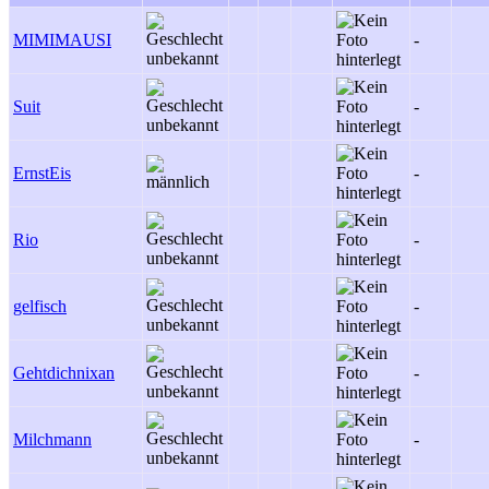
MIMIMAUSI
-
Suit
-
ErnstEis
-
Rio
-
gelfisch
-
Gehtdichnixan
-
Milchmann
-