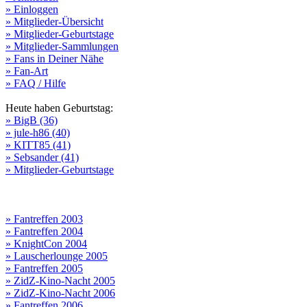
» Einloggen
» Mitglieder-Übersicht
» Mitglieder-Geburtstage
» Mitglieder-Sammlungen
» Fans in Deiner Nähe
» Fan-Art
» FAQ / Hilfe
Heute haben Geburtstag:
» BigB (36)
» jule-h86 (40)
» KITT85 (41)
» Sebsander (41)
» Mitglieder-Geburtstage
» Fantreffen 2003
» Fantreffen 2004
» KnightCon 2004
» Lauscherlounge 2005
» Fantreffen 2005
» ZidZ-Kino-Nacht 2005
» ZidZ-Kino-Nacht 2006
» Fantreffen 2006