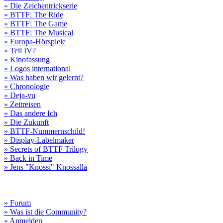
» Die Zeichentrickserie
» BTTF: The Ride
» BTTF: The Game
» BTTF: The Musical
» Europa-Hörspiele
» Teil IV?
» Kinofassung
» Logos international
» Was haben wir gelernt?
» Chronologie
» Deja-vu
» Zeitreisen
» Das andere Ich
» Die Zukunft
» BTTF-Nummernschild!
» Display-Labelmaker
» Secrets of BTTF Trilogy
» Back in Time
» Jens "Knossi" Knossalla
» Forum
» Was ist die Community?
» Anmelden