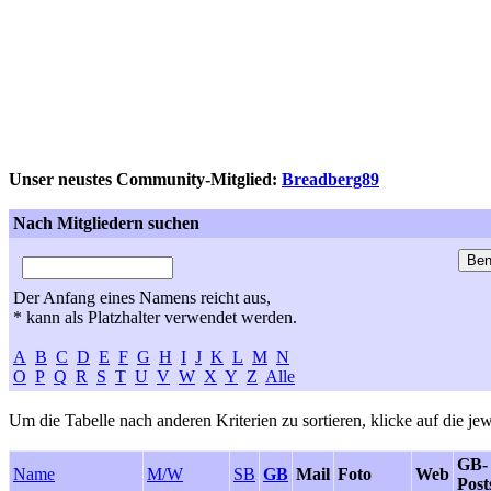
Unser neustes Community-Mitglied:
Breadberg89
Nach Mitgliedern suchen
Der Anfang eines Namens reicht aus,
* kann als Platzhalter verwendet werden.
A
B
C
D
E
F
G
H
I
J
K
L
M
N
O
P
Q
R
S
T
U
V
W
X
Y
Z
Alle
Um die Tabelle nach anderen Kriterien zu sortieren, klicke auf die jew
GB-
Name
M/W
SB
GB
Mail
Foto
Web
Post