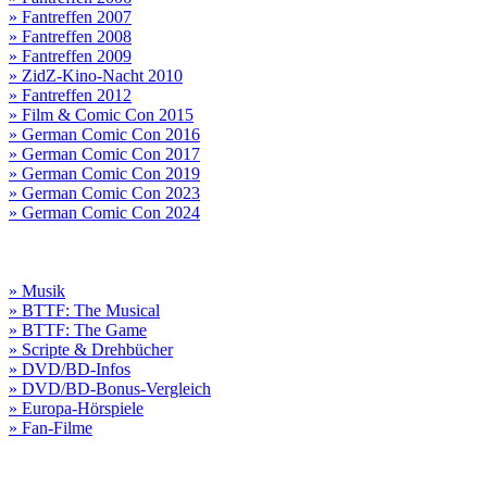
» Fantreffen 2007
» Fantreffen 2008
» Fantreffen 2009
» ZidZ-Kino-Nacht 2010
» Fantreffen 2012
» Film & Comic Con 2015
» German Comic Con 2016
» German Comic Con 2017
» German Comic Con 2019
» German Comic Con 2023
» German Comic Con 2024
» Musik
» BTTF: The Musical
» BTTF: The Game
» Scripte & Drehbücher
» DVD/BD-Infos
» DVD/BD-Bonus-Vergleich
» Europa-Hörspiele
» Fan-Filme