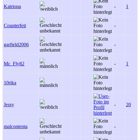
Katriona
-
1
Counterfeit
-
garfield2006
-
Mc_Fly82
-
1
10rika
Jessy
-
20
malcontenta
-