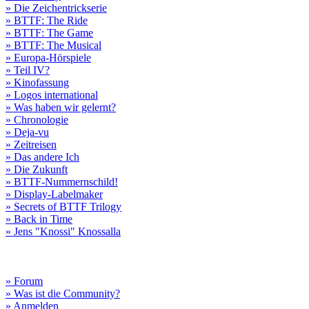
» Die Zeichentrickserie
» BTTF: The Ride
» BTTF: The Game
» BTTF: The Musical
» Europa-Hörspiele
» Teil IV?
» Kinofassung
» Logos international
» Was haben wir gelernt?
» Chronologie
» Deja-vu
» Zeitreisen
» Das andere Ich
» Die Zukunft
» BTTF-Nummernschild!
» Display-Labelmaker
» Secrets of BTTF Trilogy
» Back in Time
» Jens "Knossi" Knossalla
» Forum
» Was ist die Community?
» Anmelden