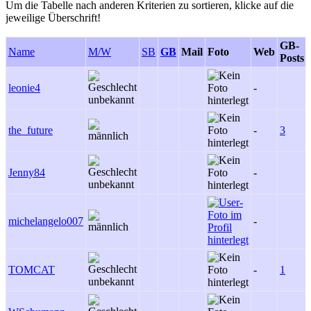
Um die Tabelle nach anderen Kriterien zu sortieren, klicke auf die
jeweilige Überschrift!
GB-
Name
M/W
SB
GB
Mail
Foto
Web
Posts
leonie4
-
the_future
-
3
Jenny84
-
michelangelo007
-
TOMCAT
-
1