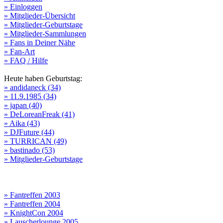
» Einloggen
» Mitglieder-Übersicht
» Mitglieder-Geburtstage
» Mitglieder-Sammlungen
» Fans in Deiner Nähe
» Fan-Art
» FAQ / Hilfe
Heute haben Geburtstag:
» andidaneck (34)
» 11.9.1985 (34)
» japan (40)
» DeLoreanFreak (41)
» Aika (43)
» DJFuture (44)
» TURRICAN (49)
» bastinado (53)
» Mitglieder-Geburtstage
» Fantreffen 2003
» Fantreffen 2004
» KnightCon 2004
» Lauscherlounge 2005