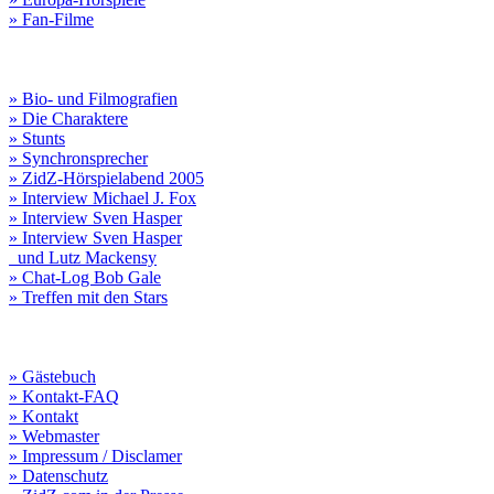
» Fan-Filme
» Bio- und Filmografien
» Die Charaktere
» Stunts
» Synchronsprecher
» ZidZ-Hörspielabend 2005
» Interview Michael J. Fox
» Interview Sven Hasper
» Interview Sven Hasper
und Lutz Mackensy
» Chat-Log Bob Gale
» Treffen mit den Stars
» Gästebuch
» Kontakt-FAQ
» Kontakt
» Webmaster
» Impressum / Disclamer
» Datenschutz