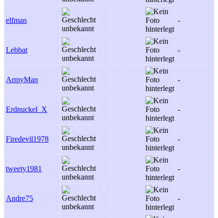
elfman
-
Lebbat
-
ArmyMan
-
Erdnuckel_X
-
Firedevil1978
-
tweety1981
-
Andre75
-