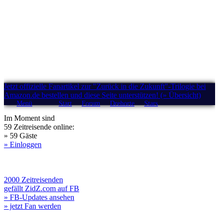
Jetzt offizielle Fanartikel zur "Zurück in die Zukunft"-Trilogie bei
Amazon.de bestellen und diese Seite unterstützen! (» Übersicht)
Menü
Start
Forum
Drehorte
Stars
Im Moment sind
59 Zeitreisende online:
» 59 Gäste
» Einloggen
2000 Zeitreisenden
gefällt ZidZ.com auf FB
» FB-Updates ansehen
» jetzt Fan werden