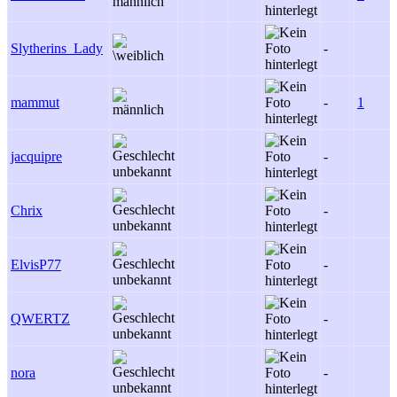
Slytherins_Lady
-
mammut
-
1
jacquipre
-
Chrix
-
ElvisP77
-
QWERTZ
-
nora
-