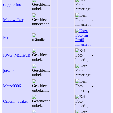
cappuccino
-
Moonwalker
-
Ferris
-
RWG_Maulwurf
-
joezito
-
Matze0306
-
Captain_Striker
-