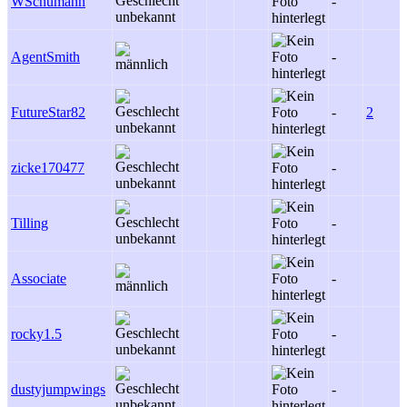
WSchumann
-
AgentSmith
-
FutureStar82
-
2
zicke170477
-
Tilling
-
Associate
-
rocky1.5
-
dustyjumpwings
-