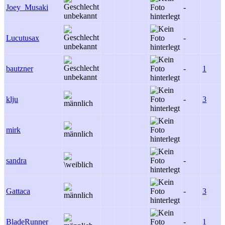
Joey_Musaki
-
Lucutusax
-
bautzner
-
1
klju
-
3
mirk
sandra
-
Gattaca
-
3
BladeRunner
-
1