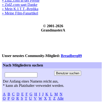
» ZidZ.com in der Presse
» ZidZ.com sagt Danke
» Mein K.I.T.T.-Replika
» Meine Film-Fanartikel
© 2001-2026
GrandmasterA
Unser neustes Community-Mitglied:
Breadberg89
Nach Mitgliedern suchen
Der Anfang eines Namens reicht aus,
* kann als Platzhalter verwendet werden.
A
B
C
D
E
F
G
H
I
J
K
L
M
N
O
P
Q
R
S
T
U
V
W
X
Y
Z
Alle