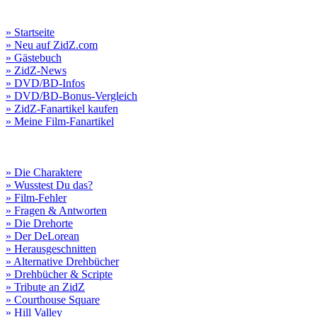
» Startseite
» Neu auf ZidZ.com
» Gästebuch
» ZidZ-News
» DVD/BD-Infos
» DVD/BD-Bonus-Vergleich
» ZidZ-Fanartikel kaufen
» Meine Film-Fanartikel
» Die Charaktere
» Wusstest Du das?
» Film-Fehler
» Fragen & Antworten
» Die Drehorte
» Der DeLorean
» Herausgeschnitten
» Alternative Drehbücher
» Drehbücher & Scripte
» Tribute an ZidZ
» Courthouse Square
» Hill Valley