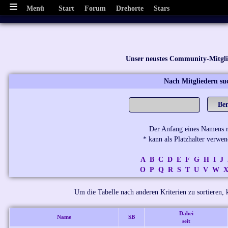
Menü
Start
Forum
Drehorte
Stars
Unser neustes Community-Mitgl
Nach Mitgliedern su
Der Anfang eines Namens re
* kann als Platzhalter verwe
A
B
C
D
E
F
G
H
I
J
O
P
Q
R
S
T
U
V
W
Um die Tabelle nach anderen Kriterien zu sortieren, k
Dabei
Name
SB
seit