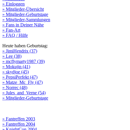
» Einloggen
» Mitglieder-Übersicht
» Mitglieder-Geburtstage
» Mitglieder-Sammlungen
» Fans in Deiner Nähe
» Fan-Art
» FAQ / Hilfe
Heute haben Geburtstag:
» JimiHendrix (37)
» Lee (38)
» mcflymarty1987 (39)
» Mokujin (41)
» skydjoe (45)
» PepsiPerfekt (47)
» Matze_Mc_Fly (47)
» Norrec (48)
» Jules_and_Verne (54)
» Mitglieder-Geburtstage
» Fantreffen 2003
» Fantreffen 2004
» KnightCon 2004