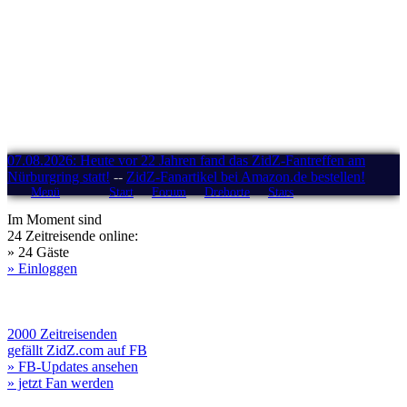
07.08.2026: Heute vor 22 Jahren fand das ZidZ-Fantreffen am
Nürburgring statt!
--
ZidZ-Fanartikel bei Amazon.de bestellen!
Menü
Start
Forum
Drehorte
Stars
Im Moment sind
24 Zeitreisende online:
» 24 Gäste
» Einloggen
2000 Zeitreisenden
gefällt ZidZ.com auf FB
» FB-Updates ansehen
» jetzt Fan werden