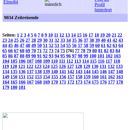
Elmo84
9034 Zeitreisende
Seiten:
1
2
3
4
5
6
7
8
9
10
11
12
13
14
15
16
17
18
19
20
21
22
23
24
25
26
27
28
29
30
31
32
33
34
35
36
37
38
39
40
41
42
43
44
45
46
47
48
49
50
51
52
53
54
55
56
57
58
59
60
61
62
63
64
65
66
67
68
69
70
71
72
73
74
75
[76]
77
78
79
80
81
82
83
84
85
86
87
88
89
90
91
92
93
94
95
96
97
98
99
100
101
102
103
104
105
106
107
108
109
110
111
112
113
114
115
116
117
118
119
120
121
122
123
124
125
126
127
128
129
130
131
132
133
134
135
136
137
138
139
140
141
142
143
144
145
146
147
148
149
150
151
152
153
154
155
156
157
158
159
160
161
162
163
164
165
166
167
168
169
170
171
172
173
174
175
176
177
178
179
180
181