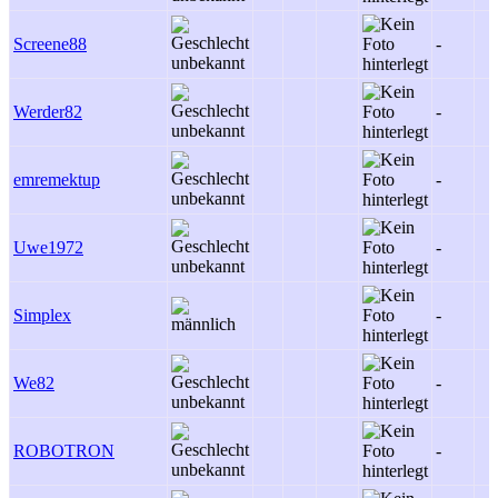
Screene88
-
Werder82
-
emremektup
-
Uwe1972
-
Simplex
-
We82
-
ROBOTRON
-