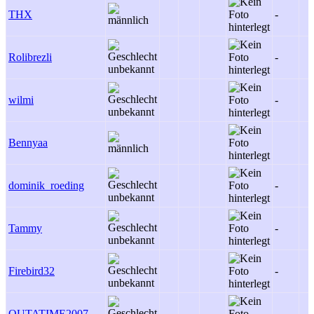
THX
-
Rolibrezli
-
wilmi
-
Bennyaa
dominik_roeding
-
Tammy
-
Firebird32
-
OUTATIME2007
-