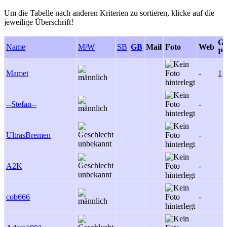
Um die Tabelle nach anderen Kriterien zu sortieren, klicke auf die
jeweilige Überschrift!
G
Name
M/W
SB
GB
Mail
Foto
Web
Po
Mamet
-
1
--Stefan--
-
UltrasBremen
-
A2K
-
cob666
-