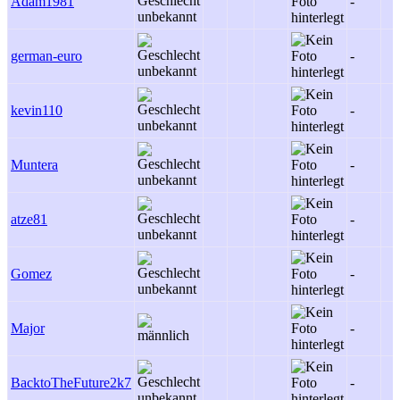
Adam1981
-
german-euro
-
kevin110
-
Muntera
-
atze81
-
Gomez
-
Major
-
BacktoTheFuture2k7
-