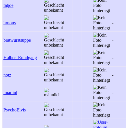
fatjoe
-
hrnous
-
bratwurstsuppe
-
Halber_Rundgang
-
notz
-
lmartinl
-
PsychoElvis