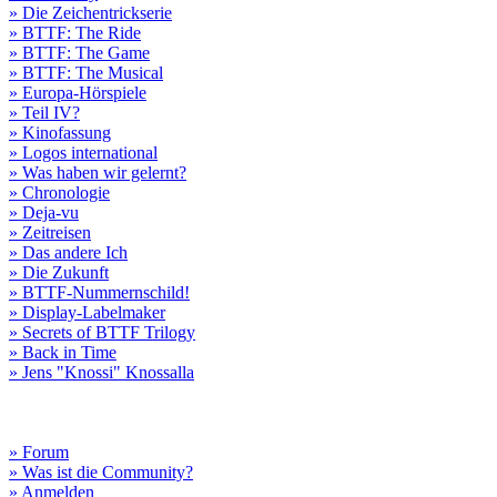
» Die Zeichentrickserie
» BTTF: The Ride
» BTTF: The Game
» BTTF: The Musical
» Europa-Hörspiele
» Teil IV?
» Kinofassung
» Logos international
» Was haben wir gelernt?
» Chronologie
» Deja-vu
» Zeitreisen
» Das andere Ich
» Die Zukunft
» BTTF-Nummernschild!
» Display-Labelmaker
» Secrets of BTTF Trilogy
» Back in Time
» Jens "Knossi" Knossalla
» Forum
» Was ist die Community?
» Anmelden