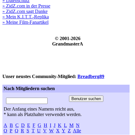
» Datenschutz
» ZidZ.com in der Presse
» ZidZ.com sagt Danke
» Mein K.I.T.T.-Replika
» Meine Film-Fanartikel
© 2001-2026
GrandmasterA
Unser neustes Community-Mitglied:
Breadberg89
Nach Mitgliedern suchen
Der Anfang eines Namens reicht aus,
* kann als Platzhalter verwendet werden.
A
B
C
D
E
F
G
H
I
J
K
L
M
N
O
P
Q
R
S
T
U
V
W
X
Y
Z
Alle