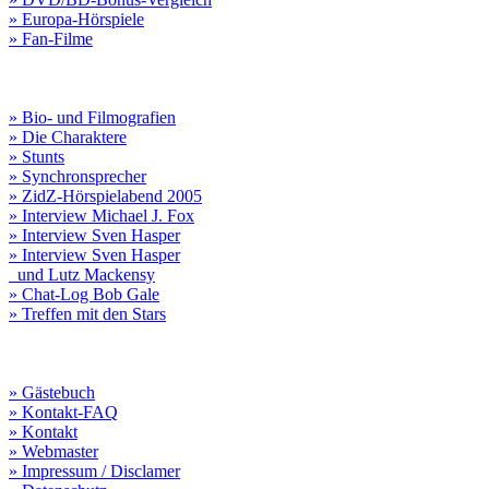
» Europa-Hörspiele
» Fan-Filme
» Bio- und Filmografien
» Die Charaktere
» Stunts
» Synchronsprecher
» ZidZ-Hörspielabend 2005
» Interview Michael J. Fox
» Interview Sven Hasper
» Interview Sven Hasper
und Lutz Mackensy
» Chat-Log Bob Gale
» Treffen mit den Stars
» Gästebuch
» Kontakt-FAQ
» Kontakt
» Webmaster
» Impressum / Disclamer