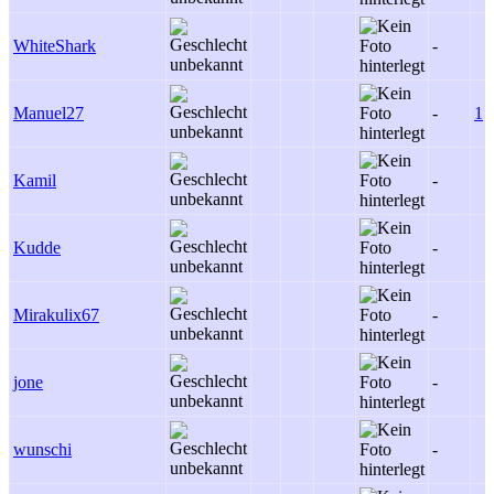
WhiteShark
-
Manuel27
-
1
Kamil
-
Kudde
-
Mirakulix67
-
jone
-
wunschi
-