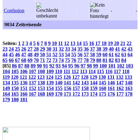
Confusion
-
-
9034 Zeitreisende
Seiten:
1
2
3
4
5
6
7
8
9
10
11
12
13
14
15
16
17
18
19
20
21
22
23
24
25
26
27
28
29
30
31
32
33
34
35
36
37
38
39
40
41
42
43
44
45
46
47
48
49
50
51
52
53
54
55
56
57
58
59
60
61
62
63
64
65
66
67
68
69
70
71
72
73
74
75
76
77
78
79
80
81
82
83
84
[85]
86
87
88
89
90
91
92
93
94
95
96
97
98
99
100
101
102
103
104
105
106
107
108
109
110
111
112
113
114
115
116
117
118
119
120
121
122
123
124
125
126
127
128
129
130
131
132
133
134
135
136
137
138
139
140
141
142
143
144
145
146
147
148
149
150
151
152
153
154
155
156
157
158
159
160
161
162
163
164
165
166
167
168
169
170
171
172
173
174
175
176
177
178
179
180
181