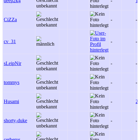
deep2k4
-
1
CiZZa
-
-
cv_31
-
-
sLeipNir
-
-
tommys
-
-
Husami
-
2
shorty-duke
-
-
cerberus
-
-