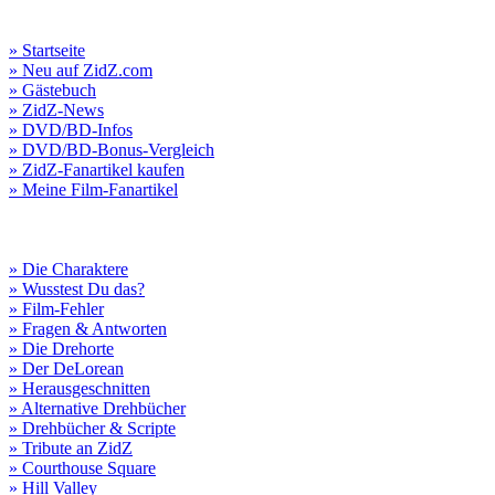
» Startseite
» Neu auf ZidZ.com
» Gästebuch
» ZidZ-News
» DVD/BD-Infos
» DVD/BD-Bonus-Vergleich
» ZidZ-Fanartikel kaufen
» Meine Film-Fanartikel
» Die Charaktere
» Wusstest Du das?
» Film-Fehler
» Fragen & Antworten
» Die Drehorte
» Der DeLorean
» Herausgeschnitten
» Alternative Drehbücher
» Drehbücher & Scripte
» Tribute an ZidZ
» Courthouse Square
» Hill Valley