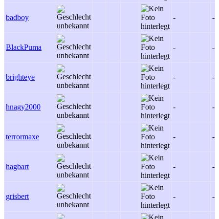
badboy
-
-
BlackPuma
-
-
brighteye
-
-
hnagy2000
-
-
terrormaxe
-
-
hagbart
-
-
grisbert
-
-