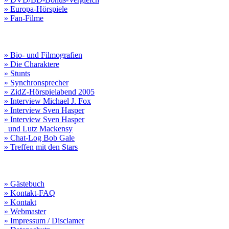
» Europa-Hörspiele
» Fan-Filme
» Bio- und Filmografien
» Die Charaktere
» Stunts
» Synchronsprecher
» ZidZ-Hörspielabend 2005
» Interview Michael J. Fox
» Interview Sven Hasper
» Interview Sven Hasper
und Lutz Mackensy
» Chat-Log Bob Gale
» Treffen mit den Stars
» Gästebuch
» Kontakt-FAQ
» Kontakt
» Webmaster
» Impressum / Disclamer