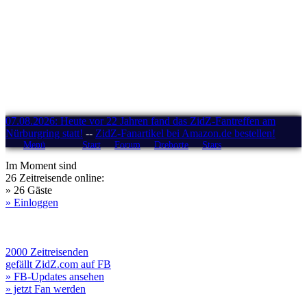
07.08.2026: Heute vor 22 Jahren fand das ZidZ-Fantreffen am
Nürburgring statt!
--
ZidZ-Fanartikel bei Amazon.de bestellen!
Menü
Start
Forum
Drehorte
Stars
Im Moment sind
26 Zeitreisende online:
» 26 Gäste
» Einloggen
2000 Zeitreisenden
gefällt ZidZ.com auf FB
» FB-Updates ansehen
» jetzt Fan werden