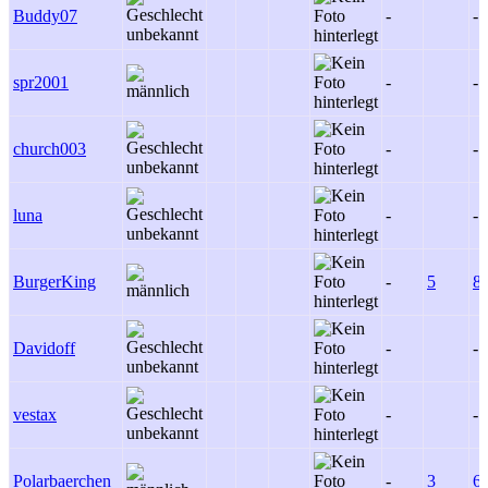
Buddy07
-
-
spr2001
-
-
church003
-
-
luna
-
-
BurgerKing
-
5
8
Davidoff
-
-
vestax
-
-
Polarbaerchen
-
3
6