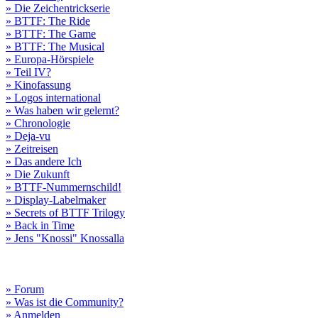
» Die Zeichentrickserie
» BTTF: The Ride
» BTTF: The Game
» BTTF: The Musical
» Europa-Hörspiele
» Teil IV?
» Kinofassung
» Logos international
» Was haben wir gelernt?
» Chronologie
» Deja-vu
» Zeitreisen
» Das andere Ich
» Die Zukunft
» BTTF-Nummernschild!
» Display-Labelmaker
» Secrets of BTTF Trilogy
» Back in Time
» Jens "Knossi" Knossalla
» Forum
» Was ist die Community?
» Anmelden