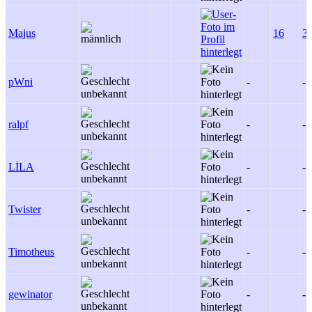
Majus
16
3
pWni
-
-
ralpf
-
-
LİLA
-
-
Twister
-
-
Timotheus
-
-
gewinator
-
-