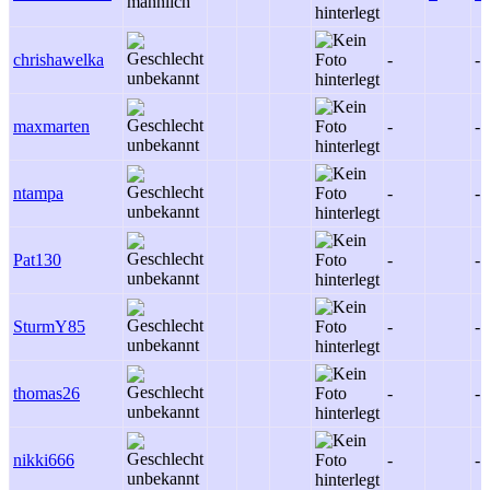
chrishawelka
-
-
maxmarten
-
-
ntampa
-
-
Pat130
-
-
SturmY85
-
-
thomas26
-
-
nikki666
-
-