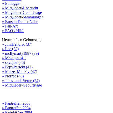
» Einloggen
» Mitglieder-Übersicht
» Mitglieder-Geburtstage
» Mitglieder-Sammlungen
» Fans in Deiner Nähe
» Fan-Art
» FAQ / Hilfe
Heute haben Geburtstag:
» JimiHendrix (37)
» Lee (38)
» mcflymarty1987 (39)
» Mokujin (41)
» skydjoe (45)
» PepsiPerfekt (47)
» Matze_Mc_Fly (47)
» Norrec (48)
» Jules_and_Verne (54)
» Mitglieder-Geburtstage
» Fantreffen 2003
» Fantreffen 2004
» KnightCon 2004