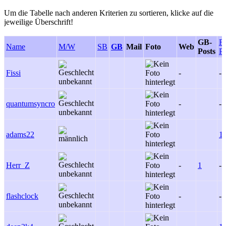
Um die Tabelle nach anderen Kriterien zu sortieren, klicke auf die
jeweilige Überschrift!
GB-
F
Name
M/W
SB
GB
Mail
Foto
Web
Posts
Po
Fissi
-
-
quantumsyncro
-
-
adams22
1
Herr_Z
-
1
-
flashclock
-
-