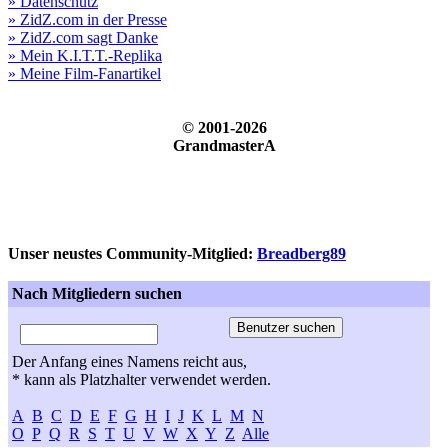
» Datenschutz
» ZidZ.com in der Presse
» ZidZ.com sagt Danke
» Mein K.I.T.T.-Replika
» Meine Film-Fanartikel
© 2001-2026
GrandmasterA
Unser neustes Community-Mitglied:
Breadberg89
Nach Mitgliedern suchen
Der Anfang eines Namens reicht aus,
* kann als Platzhalter verwendet werden.
A
B
C
D
E
F
G
H
I
J
K
L
M
N
O
P
Q
R
S
T
U
V
W
X
Y
Z
Alle