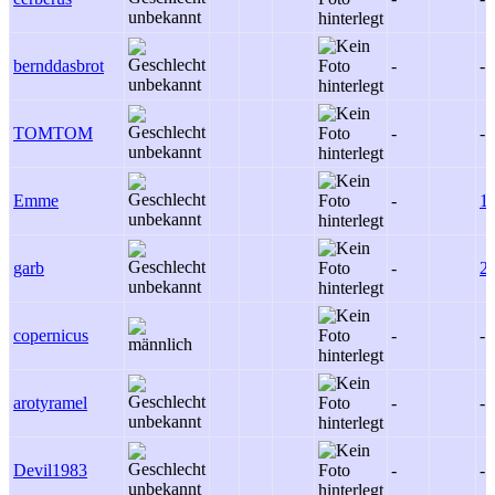
bernddasbrot
-
-
TOMTOM
-
-
Emme
-
1
garb
-
2
copernicus
-
-
arotyramel
-
-
Devil1983
-
-