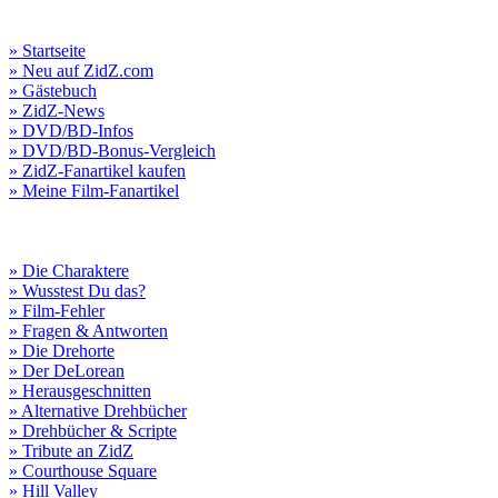
» Startseite
» Neu auf ZidZ.com
» Gästebuch
» ZidZ-News
» DVD/BD-Infos
» DVD/BD-Bonus-Vergleich
» ZidZ-Fanartikel kaufen
» Meine Film-Fanartikel
» Die Charaktere
» Wusstest Du das?
» Film-Fehler
» Fragen & Antworten
» Die Drehorte
» Der DeLorean
» Herausgeschnitten
» Alternative Drehbücher
» Drehbücher & Scripte
» Tribute an ZidZ
» Courthouse Square
» Hill Valley