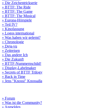
» Die Zeichentrickserie
» BTTF: The Ride
» BTTF: The Game
» BTTF: The Musical
» Europa-Hörspiele
» Teil IV?
» Kinofassung
» Logos international
» Was haben wir gelernt?
» Chronologie
» Deja-vu
» Zeitreisen
» Das andere Ich
» Die Zukunft
» BTTF-Nummernschild!
» Display-Labelmaker
» Secrets of BTTF Trilogy
» Back in Time
» Jens "Knossi" Knossalla
» Forum
» Was ist die Community?
» Anmelden