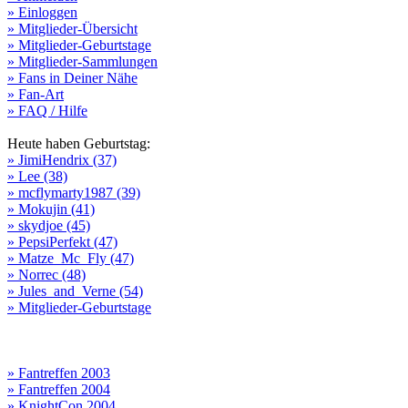
» Einloggen
» Mitglieder-Übersicht
» Mitglieder-Geburtstage
» Mitglieder-Sammlungen
» Fans in Deiner Nähe
» Fan-Art
» FAQ / Hilfe
Heute haben Geburtstag:
» JimiHendrix (37)
» Lee (38)
» mcflymarty1987 (39)
» Mokujin (41)
» skydjoe (45)
» PepsiPerfekt (47)
» Matze_Mc_Fly (47)
» Norrec (48)
» Jules_and_Verne (54)
» Mitglieder-Geburtstage
» Fantreffen 2003
» Fantreffen 2004
» KnightCon 2004