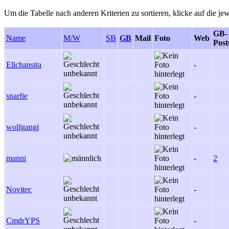
Um die Tabelle nach anderen Kriterien zu sortieren, klicke auf die jew
GB-
Name
M/W
SB
GB
Mail
Foto
Web
Post
Elichansita
-
snarfie
-
wolfgangj
-
manni
-
2
Novitec
-
CmdrYPS
-