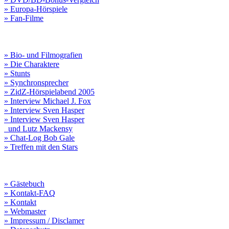
» Europa-Hörspiele
» Fan-Filme
» Bio- und Filmografien
» Die Charaktere
» Stunts
» Synchronsprecher
» ZidZ-Hörspielabend 2005
» Interview Michael J. Fox
» Interview Sven Hasper
» Interview Sven Hasper
und Lutz Mackensy
» Chat-Log Bob Gale
» Treffen mit den Stars
» Gästebuch
» Kontakt-FAQ
» Kontakt
» Webmaster
» Impressum / Disclamer