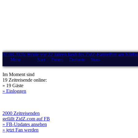
07.08.2026: Heute vor 22 Jahren fand das ZidZ-Fantreffen am Nürburg
Menü
Start
Forum
Drehorte
Stars
Im Moment sind
19 Zeitreisende online:
» 19 Gäste
» Einloggen
2000 Zeitreisenden
gefällt ZidZ.com auf FB
» FB-Updates ansehen
» jetzt Fan werden