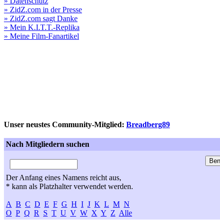
» Datenschutz
» ZidZ.com in der Presse
» ZidZ.com sagt Danke
» Mein K.I.T.T.-Replika
» Meine Film-Fanartikel
Unser neustes Community-Mitglied:
Breadberg89
Nach Mitgliedern suchen
Der Anfang eines Namens reicht aus,
* kann als Platzhalter verwendet werden.
A
B
C
D
E
F
G
H
I
J
K
L
M
N
O
P
Q
R
S
T
U
V
W
X
Y
Z
Alle