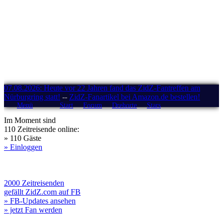
07.08.2026: Heute vor 22 Jahren fand das ZidZ-Fantreffen am
Nürburgring statt!
--
ZidZ-Fanartikel bei Amazon.de bestellen!
Menü
Start
Forum
Drehorte
Stars
Im Moment sind
110 Zeitreisende online:
» 110 Gäste
» Einloggen
2000 Zeitreisenden
gefällt ZidZ.com auf FB
» FB-Updates ansehen
» jetzt Fan werden