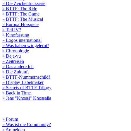
» Die Zeichentrickserie
» BTTF: The Ride
» BTTF: The Game
» BTTF: The Musical
» Europa-Hörspiele
» Teil IV?
» Kinofassung
» Logos international
» Was haben wir gelernt?
» Chronologie
» Deja-vu
» Zeitreisen
» Das andere Ich
» Die Zukunft
» BTTF-Nummernschild!
» Display-Labelmaker
» Secrets of BTTF Trilogy
» Back in Time
» Jens "Knossi" Knossalla
» Forum
» Was ist die Community?
» Anmelden