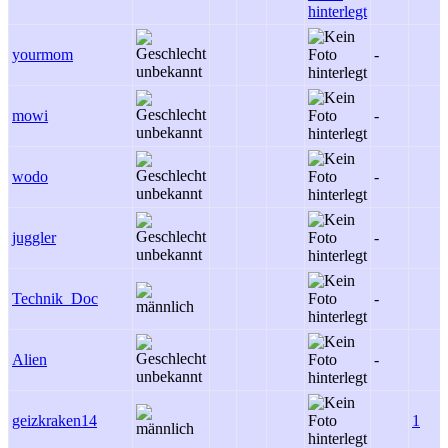
yourmom
-
mowi
-
wodo
-
juggler
-
Technik_Doc
-
Alien
-
geizkraken14
1