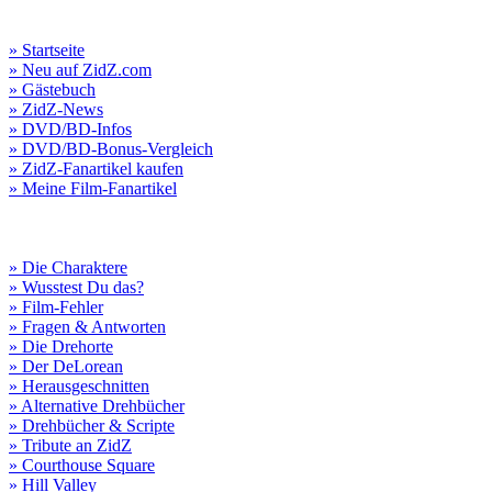
» Startseite
» Neu auf ZidZ.com
» Gästebuch
» ZidZ-News
» DVD/BD-Infos
» DVD/BD-Bonus-Vergleich
» ZidZ-Fanartikel kaufen
» Meine Film-Fanartikel
» Die Charaktere
» Wusstest Du das?
» Film-Fehler
» Fragen & Antworten
» Die Drehorte
» Der DeLorean
» Herausgeschnitten
» Alternative Drehbücher
» Drehbücher & Scripte
» Tribute an ZidZ
» Courthouse Square
» Hill Valley