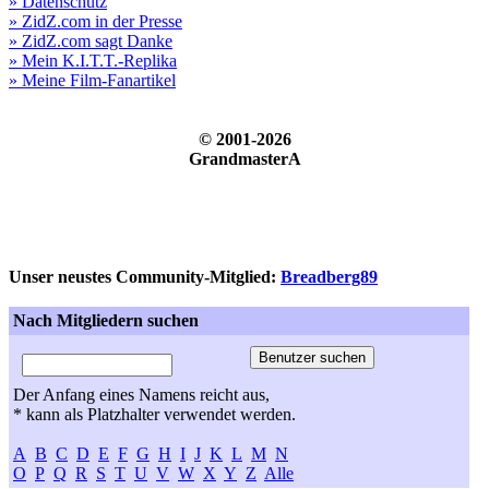
» Datenschutz
» ZidZ.com in der Presse
» ZidZ.com sagt Danke
» Mein K.I.T.T.-Replika
» Meine Film-Fanartikel
© 2001-2026
GrandmasterA
Unser neustes Community-Mitglied:
Breadberg89
Nach Mitgliedern suchen
Der Anfang eines Namens reicht aus,
* kann als Platzhalter verwendet werden.
A
B
C
D
E
F
G
H
I
J
K
L
M
N
O
P
Q
R
S
T
U
V
W
X
Y
Z
Alle