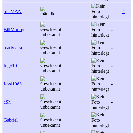
hITMAN
-
4
BillMurray
-
martytasso
-
Ingo19
-
Jessi1983
-
aSh
-
Gabriel
-