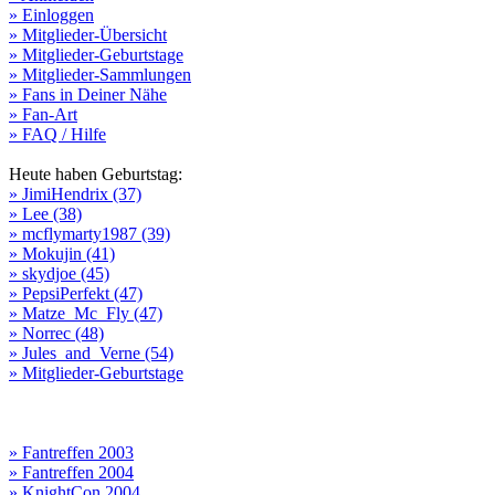
» Einloggen
» Mitglieder-Übersicht
» Mitglieder-Geburtstage
» Mitglieder-Sammlungen
» Fans in Deiner Nähe
» Fan-Art
» FAQ / Hilfe
Heute haben Geburtstag:
» JimiHendrix (37)
» Lee (38)
» mcflymarty1987 (39)
» Mokujin (41)
» skydjoe (45)
» PepsiPerfekt (47)
» Matze_Mc_Fly (47)
» Norrec (48)
» Jules_and_Verne (54)
» Mitglieder-Geburtstage
» Fantreffen 2003
» Fantreffen 2004
» KnightCon 2004