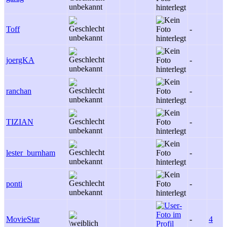
Toff
-
joergKA
-
ranchan
-
TIZIAN
-
lester_burnham
-
ponti
-
MovieStar
-
4