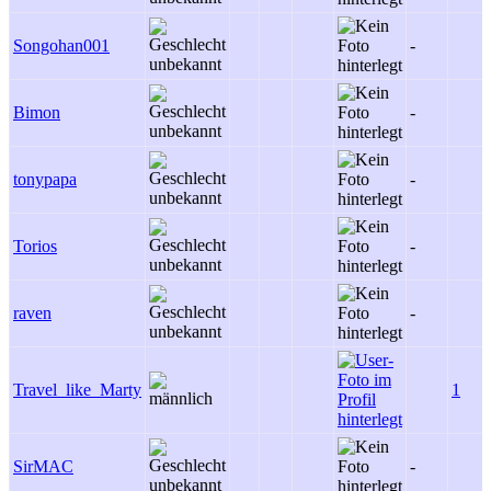
Songohan001
-
Bimon
-
tonypapa
-
Torios
-
raven
-
Travel_like_Marty
1
SirMAC
-