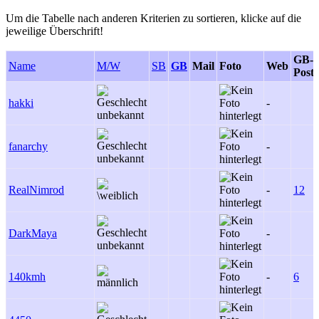
Um die Tabelle nach anderen Kriterien zu sortieren, klicke auf die
jeweilige Überschrift!
GB-
Name
M/W
SB
GB
Mail
Foto
Web
Posts
hakki
-
fanarchy
-
RealNimrod
-
12
DarkMaya
-
140kmh
-
6