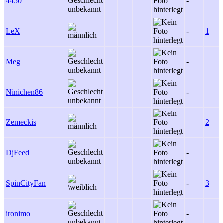
4450
-
LeX
-
1
Meg
-
Ninichen86
-
Zemeckis
2
DjFeed
-
SpinCityFan
-
3
ironimo
-