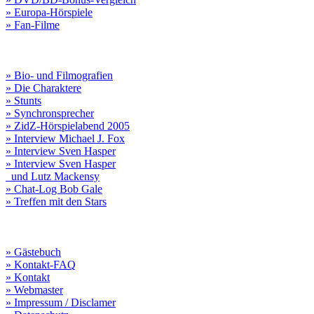
» Europa-Hörspiele
» Fan-Filme
» Bio- und Filmografien
» Die Charaktere
» Stunts
» Synchronsprecher
» ZidZ-Hörspielabend 2005
» Interview Michael J. Fox
» Interview Sven Hasper
» Interview Sven Hasper
und Lutz Mackensy
» Chat-Log Bob Gale
» Treffen mit den Stars
» Gästebuch
» Kontakt-FAQ
» Kontakt
» Webmaster
» Impressum / Disclamer