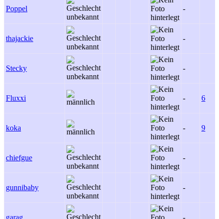
Poppel
-
thajackie
-
Stecky
-
Fluxxi
-
6
koka
-
9
chiefgue
-
gunnibaby
-
garag
-