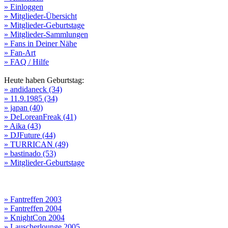
» Einloggen
» Mitglieder-Übersicht
» Mitglieder-Geburtstage
» Mitglieder-Sammlungen
» Fans in Deiner Nähe
» Fan-Art
» FAQ / Hilfe
Heute haben Geburtstag:
» andidaneck (34)
» 11.9.1985 (34)
» japan (40)
» DeLoreanFreak (41)
» Aika (43)
» DJFuture (44)
» TURRICAN (49)
» bastinado (53)
» Mitglieder-Geburtstage
» Fantreffen 2003
» Fantreffen 2004
» KnightCon 2004
» Lauscherlounge 2005