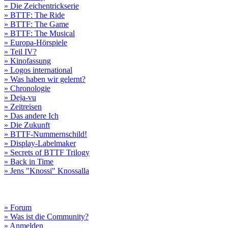
» Die Zeichentrickserie
» BTTF: The Ride
» BTTF: The Game
» BTTF: The Musical
» Europa-Hörspiele
» Teil IV?
» Kinofassung
» Logos international
» Was haben wir gelernt?
» Chronologie
» Deja-vu
» Zeitreisen
» Das andere Ich
» Die Zukunft
» BTTF-Nummernschild!
» Display-Labelmaker
» Secrets of BTTF Trilogy
» Back in Time
» Jens "Knossi" Knossalla
» Forum
» Was ist die Community?
» Anmelden