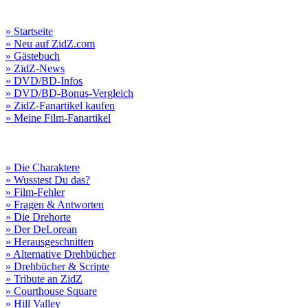
» Startseite
» Neu auf ZidZ.com
» Gästebuch
» ZidZ-News
» DVD/BD-Infos
» DVD/BD-Bonus-Vergleich
» ZidZ-Fanartikel kaufen
» Meine Film-Fanartikel
» Die Charaktere
» Wusstest Du das?
» Film-Fehler
» Fragen & Antworten
» Die Drehorte
» Der DeLorean
» Herausgeschnitten
» Alternative Drehbücher
» Drehbücher & Scripte
» Tribute an ZidZ
» Courthouse Square
» Hill Valley