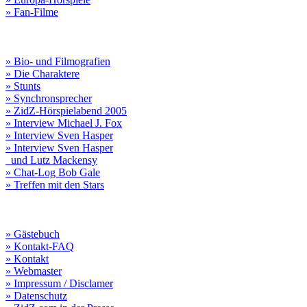
» Fan-Filme
» Bio- und Filmografien
» Die Charaktere
» Stunts
» Synchronsprecher
» ZidZ-Hörspielabend 2005
» Interview Michael J. Fox
» Interview Sven Hasper
» Interview Sven Hasper
und Lutz Mackensy
» Chat-Log Bob Gale
» Treffen mit den Stars
» Gästebuch
» Kontakt-FAQ
» Kontakt
» Webmaster
» Impressum / Disclamer
» Datenschutz