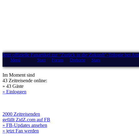
Jetzt offizielle Fanartikel zur "Zurück in die Zukunft"-Trilogie bei A
Menü
Start
Forum
Drehorte
Stars
Im Moment sind
43 Zeitreisende online:
» 43 Gäste
» Einloggen
2000 Zeitreisenden
gefällt ZidZ.com auf FB
» FB-Updates ansehen
» jetzt Fan werden