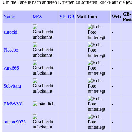
Um die Tabelle nach anderen Kriterien zu sortieren, klicke auf die jew
GB-
Name
M/W
SB
GB
Mail
Foto
Web
Post
zurocki
-
Placebo
-
varg666
-
Sebvitara
-
BMW-V8
-
orange9073
-