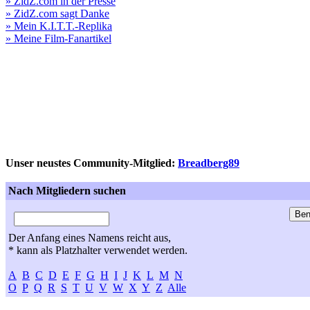
» ZidZ.com in der Presse
» ZidZ.com sagt Danke
» Mein K.I.T.T.-Replika
» Meine Film-Fanartikel
Unser neustes Community-Mitglied:
Breadberg89
Nach Mitgliedern suchen
Der Anfang eines Namens reicht aus,
* kann als Platzhalter verwendet werden.
A
B
C
D
E
F
G
H
I
J
K
L
M
N
O
P
Q
R
S
T
U
V
W
X
Y
Z
Alle