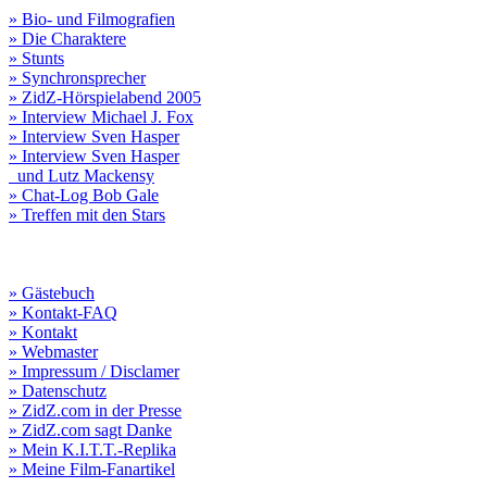
» Bio- und Filmografien
» Die Charaktere
» Stunts
» Synchronsprecher
» ZidZ-Hörspielabend 2005
» Interview Michael J. Fox
» Interview Sven Hasper
» Interview Sven Hasper
und Lutz Mackensy
» Chat-Log Bob Gale
» Treffen mit den Stars
» Gästebuch
» Kontakt-FAQ
» Kontakt
» Webmaster
» Impressum / Disclamer
» Datenschutz
» ZidZ.com in der Presse
» ZidZ.com sagt Danke
» Mein K.I.T.T.-Replika
» Meine Film-Fanartikel