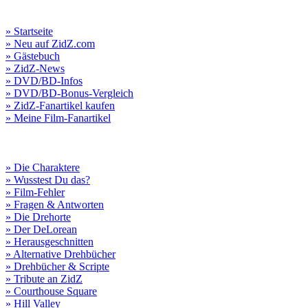
» Startseite
» Neu auf ZidZ.com
» Gästebuch
» ZidZ-News
» DVD/BD-Infos
» DVD/BD-Bonus-Vergleich
» ZidZ-Fanartikel kaufen
» Meine Film-Fanartikel
» Die Charaktere
» Wusstest Du das?
» Film-Fehler
» Fragen & Antworten
» Die Drehorte
» Der DeLorean
» Herausgeschnitten
» Alternative Drehbücher
» Drehbücher & Scripte
» Tribute an ZidZ
» Courthouse Square
» Hill Valley