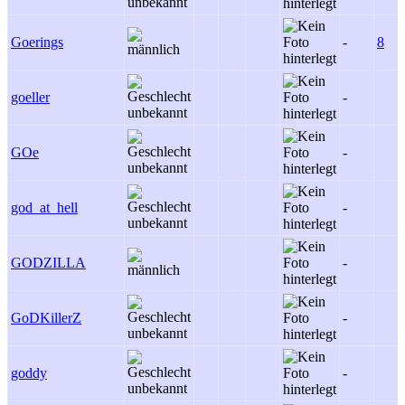
Goerings
-
8
goeller
-
GOe
-
god_at_hell
-
GODZILLA
-
GoDKillerZ
-
goddy
-