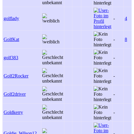
golflady
-
4
GolfKat
-
8
golf383
-
Golf2Rocker
-
Golf2driver
-
Goldkerry
-
Goldie_Wilson12
-