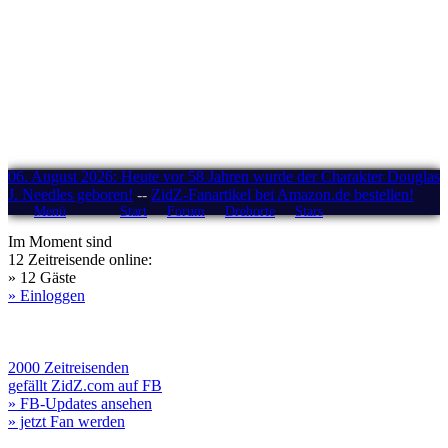
06. August 2026: Heute vor 58 Jahren wurde der Charakter Douglas
J. Needles geboren!
--
ZidZ-Fanartikel bei Amazon.de bestellen!
Menü
Start
Forum
Drehorte
Stars
Im Moment sind
12 Zeitreisende online:
» 12 Gäste
» Einloggen
2000 Zeitreisenden
gefällt ZidZ.com auf FB
» FB-Updates ansehen
» jetzt Fan werden