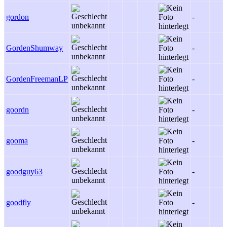
gordon
-
GordenShumway
-
GordenFreemanLP
-
goordn
-
gooma
-
goodguy63
-
goodfly
-