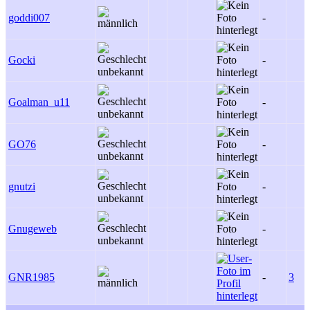
goddi007
-
Gocki
-
Goalman_u11
-
GO76
-
gnutzi
-
Gnugeweb
-
GNR1985
-
3