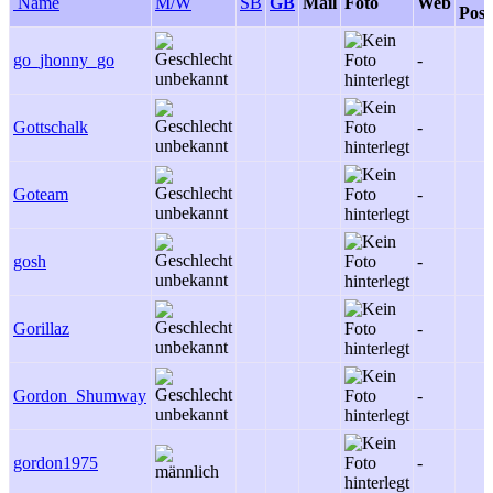
Name
M/W
SB
GB
Mail
Foto
Web
Post
go_jhonny_go
-
Gottschalk
-
Goteam
-
gosh
-
Gorillaz
-
Gordon_Shumway
-
gordon1975
-