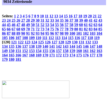
9034 Zeitreisende
Seiten:
1
2
3
4
5
6
7
8
9
10
11
12
13
14
15
16
17
18
19
20
21
22
23
24
25
26
27
28
29
30
31
32
33
34
35
36
37
38
39
40
41
42
43
44
45
46
47
48
49
50
51
52
53
54
55
56
57
58
59
60
61
62
63
64
65
66
67
68
69
70
71
72
73
74
75
76
77
78
79
80
81
82
83
84
85
86
87
88
89
90
91
92
93
94
95
96
97
98
99
100
101
102
103
104
105
106
107
108
109
110
111
112
113
114
115
116
117
118
119
[120]
121
122
123
124
125
126
127
128
129
130
131
132
133
134
135
136
137
138
139
140
141
142
143
144
145
146
147
148
149
150
151
152
153
154
155
156
157
158
159
160
161
162
163
164
165
166
167
168
169
170
171
172
173
174
175
176
177
178
179
180
181