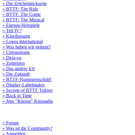
» Die Zeichentrickserie
» BTTF: The Ride
» BTTF: The Game
» BTTF: The Musical
» Europa-Hörspiele
» Teil IV?
» Kinofassung
» Logos international
» Was haben wir gelernt?
» Chronologie
» Deja-vu
» Zeitreisen
» Das andere Ich
» Die Zukunft
» BTTF-Nummernschild!
» Display-Labelmaker
» Secrets of BTTF Trilogy
» Back in Time
» Jens "Knossi" Knossalla
» Forum
» Was ist die Community?
» Anmelden