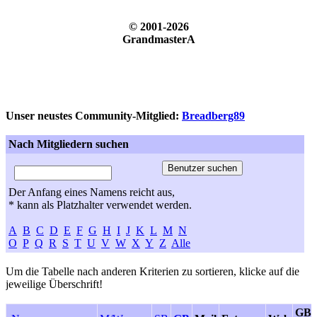
© 2001-2026
GrandmasterA
Unser neustes Community-Mitglied:
Breadberg89
Nach Mitgliedern suchen
Der Anfang eines Namens reicht aus,
* kann als Platzhalter verwendet werden.
A
B
C
D
E
F
G
H
I
J
K
L
M
N
O
P
Q
R
S
T
U
V
W
X
Y
Z
Alle
Um die Tabelle nach anderen Kriterien zu sortieren, klicke auf die
jeweilige Überschrift!
GB-