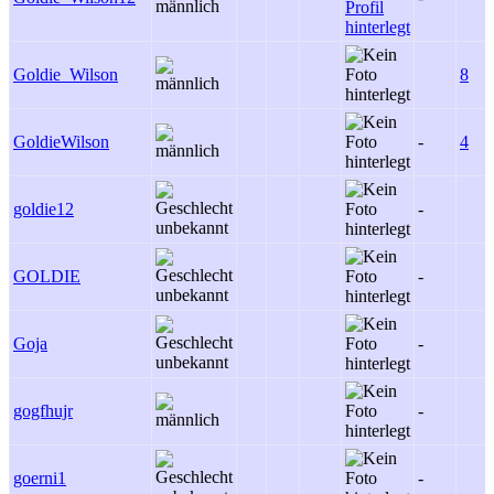
Goldie_Wilson
8
GoldieWilson
-
4
goldie12
-
GOLDIE
-
Goja
-
gogfhujr
-
goerni1
-