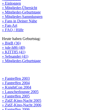
» Einloggen
» Mitglieder-Übersicht
» Mitglieder-Geburtstage
» Mitglieder-Sammlungen
» Fans in Deiner Nähe
» Fan-Art
» FAQ / Hilfe
Heute haben Geburtstag:
» BigB (36)
» jule-h86 (40)
» KITT85 (41)
» Sebsander (41)
» Mitglieder-Geburtstage
» Fantreffen 2003
» Fantreffen 2004
» KnightCon 2004
» Lauscherlounge 2005
» Fantreffen 2005
» ZidZ-Kino-Nacht 2005
» ZidZ-Kino-Nacht 2006
» Fantreffen 2006