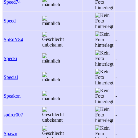
Speed74
Speed
SpEdY84
-
Specki
-
Special
-
Speakon
-
spdrcr007
-
Spawn
-