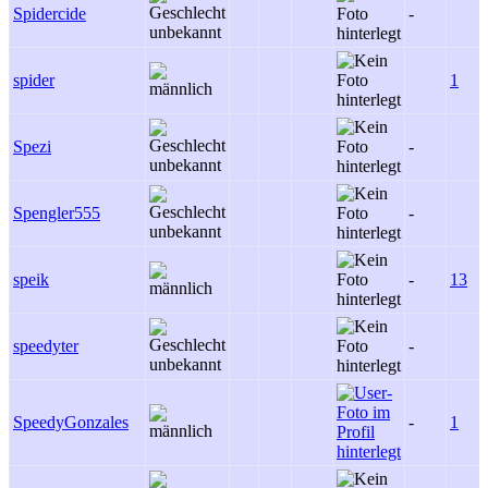
Spidercide
-
spider
1
Spezi
-
Spengler555
-
speik
-
13
speedyter
-
SpeedyGonzales
-
1