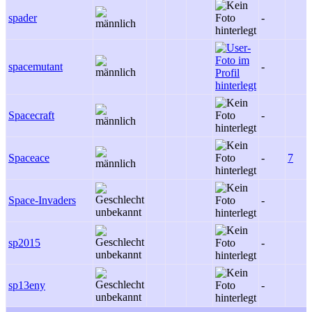
spader
-
spacemutant
-
Spacecraft
-
Spaceace
-
7
Space-Invaders
-
sp2015
-
sp13eny
-