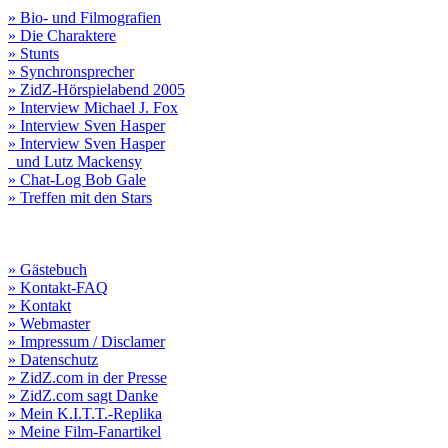
» Bio- und Filmografien
» Die Charaktere
» Stunts
» Synchronsprecher
» ZidZ-Hörspielabend 2005
» Interview Michael J. Fox
» Interview Sven Hasper
» Interview Sven Hasper
und Lutz Mackensy
» Chat-Log Bob Gale
» Treffen mit den Stars
» Gästebuch
» Kontakt-FAQ
» Kontakt
» Webmaster
» Impressum / Disclamer
» Datenschutz
» ZidZ.com in der Presse
» ZidZ.com sagt Danke
» Mein K.I.T.T.-Replika
» Meine Film-Fanartikel