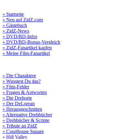
» Startseite
» Neu auf ZidZ.com
» Gästebuch
» ZidZ-News
» DVD/BD-Infos
» DVD/BD-Bonus-Vergleich
» ZidZ-Fanartikel kaufen
» Meine Film-Fanartikel
» Die Charaktere
» Wusstest Du das?
» Film-Fehler
» Fragen & Antworten
» Die Drehorte
» Der DeLorean
» Herausgeschnitten
» Alternative Drehbücher
» Drehbücher & Scripte
» Tribute an ZidZ
» Courthouse Square
» Hill Valley