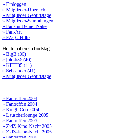
» Einloggen
» Mitglieder-Übersicht
» Mitglieder-Geburtstage
» Mitglieder-Sammlungen
» Fans in Deiner Nähe
» Fan-Art
» FAQ / Hilfe
Heute haben Geburtstag:
» BigB (36)
» jule-h86 (40)
» KITT85 (41)
» Sebsander (41)
» Mitglieder-Geburtstage
» Fantreffen 2003
» Fantreffen 2004
» KnightCon 2004
» Lauscherlounge 2005
» Fantreffen 2005
» ZidZ-Kino-Nacht 2005
» ZidZ-Kino-Nacht 2006
» Fantreffen 2006