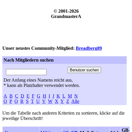
© 2001-2026
GrandmasterA
Unser neustes Community-Mitglied:
Breadberg89
Nach Mitgliedern suchen
Der Anfang eines Namens reicht aus,
* kann als Platzhalter verwendet werden.
A
B
C
D
E
F
G
H
I
J
K
L
M
N
O
P
Q
R
S
T
U
V
W
X
Y
Z
Alle
Um die Tabelle nach anderen Kriterien zu sortieren, klicke auf die
jeweilige Überschrift!
GB-