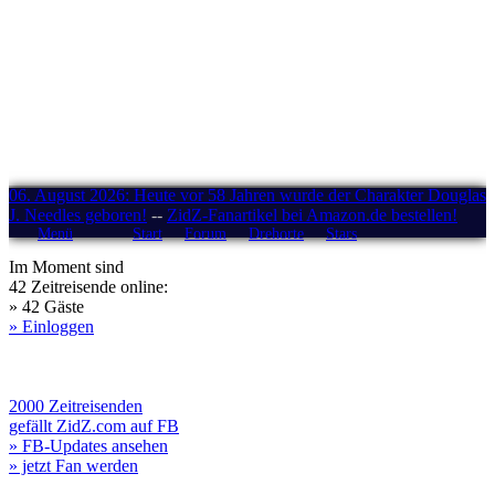
06. August 2026: Heute vor 58 Jahren wurde der Charakter Douglas
J. Needles geboren!
--
ZidZ-Fanartikel bei Amazon.de bestellen!
Menü
Start
Forum
Drehorte
Stars
Im Moment sind
42 Zeitreisende online:
» 42 Gäste
» Einloggen
2000 Zeitreisenden
gefällt ZidZ.com auf FB
» FB-Updates ansehen
» jetzt Fan werden