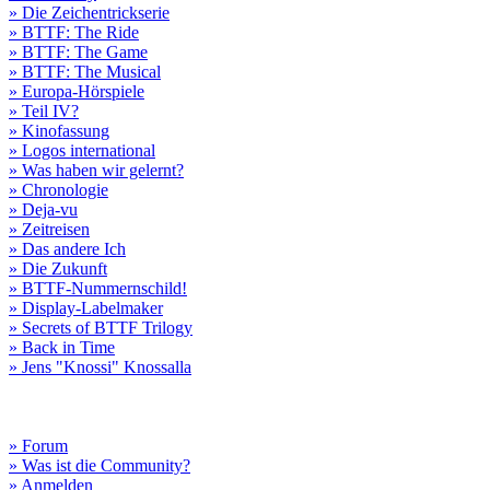
» Die Zeichentrickserie
» BTTF: The Ride
» BTTF: The Game
» BTTF: The Musical
» Europa-Hörspiele
» Teil IV?
» Kinofassung
» Logos international
» Was haben wir gelernt?
» Chronologie
» Deja-vu
» Zeitreisen
» Das andere Ich
» Die Zukunft
» BTTF-Nummernschild!
» Display-Labelmaker
» Secrets of BTTF Trilogy
» Back in Time
» Jens "Knossi" Knossalla
» Forum
» Was ist die Community?
» Anmelden