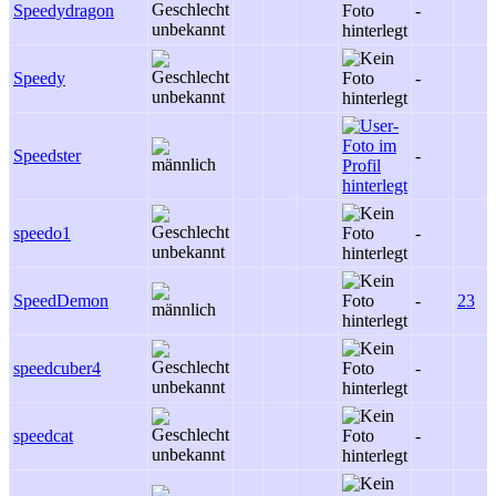
Speedydragon
-
Speedy
-
Speedster
-
speedo1
-
SpeedDemon
-
23
speedcuber4
-
speedcat
-