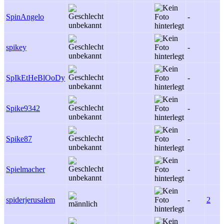
SpinAngelo
-
spikey
-
SpIkEtHeBlOoDy
-
Spike9342
-
Spike87
-
Spielmacher
-
spiderjerusalem
-
2