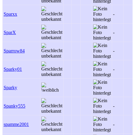
Sparxx
-
SparX
-
Sparrow84
-
Sparky01
-
Sparky
Spanky555
-
spamme2001
-