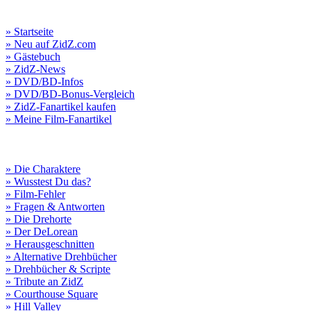
» Startseite
» Neu auf ZidZ.com
» Gästebuch
» ZidZ-News
» DVD/BD-Infos
» DVD/BD-Bonus-Vergleich
» ZidZ-Fanartikel kaufen
» Meine Film-Fanartikel
» Die Charaktere
» Wusstest Du das?
» Film-Fehler
» Fragen & Antworten
» Die Drehorte
» Der DeLorean
» Herausgeschnitten
» Alternative Drehbücher
» Drehbücher & Scripte
» Tribute an ZidZ
» Courthouse Square
» Hill Valley