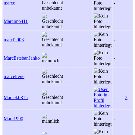
marco
-
Marcimo411
-
marci2003
-
MarcEstebanJanko
-
marcelrene
-
Marcek0815
-
2
Marc1990
-