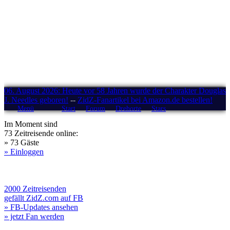
06. August 2026: Heute vor 58 Jahren wurde der Charakter Douglas
J. Needles geboren!
--
ZidZ-Fanartikel bei Amazon.de bestellen!
Menü
Start
Forum
Drehorte
Stars
Im Moment sind
73 Zeitreisende online:
» 73 Gäste
» Einloggen
2000 Zeitreisenden
gefällt ZidZ.com auf FB
» FB-Updates ansehen
» jetzt Fan werden