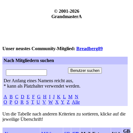
© 2001-2026
GrandmasterA
Unser neustes Community-Mitglied:
Breadberg89
Nach Mitgliedern suchen
Der Anfang eines Namens reicht aus,
* kann als Platzhalter verwendet werden.
A
B
C
D
E
F
G
H
I
J
K
L
M
N
O
P
Q
R
S
T
U
V
W
X
Y
Z
Alle
Um die Tabelle nach anderen Kriterien zu sortieren, klicke auf die
jeweilige Überschrift!
GB-