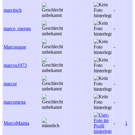
marctisch
-
marco_rueegg
-
Marcosause
-
marcos1973
-
marcor
-
marcomega
-
MarcoMainia
-
1