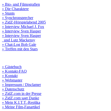
» Bio- und Filmografien
» Die Charaktere
» Stunts
» Synchronsprecher
» ZidZ-Hörspielabend 2005
» Interview Michael J. Fox
» Interview Sven Hasper
» Interview Sven Hasper
und Lutz Mackensy
» Chat-Log Bob Gale
» Treffen mit den Stars
» Gästebuch
» Kontakt-FAQ
» Kontakt
» Webmaster
» Impressum / Disclamer
» Datenschutz
» ZidZ.com in der Presse
» ZidZ.com sagt Danke
» Mein K.I.T.T.-Replika
» Meine Film-Fanartikel