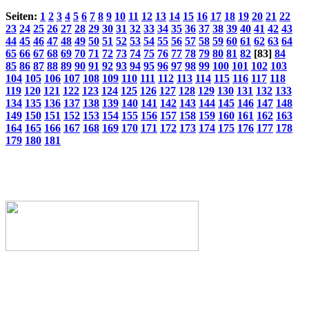
Seiten:
1
2
3
4
5
6
7
8
9
10
11
12
13
14
15
16
17
18
19
20
21
22
23
24
25
26
27
28
29
30
31
32
33
34
35
36
37
38
39
40
41
42
43
44
45
46
47
48
49
50
51
52
53
54
55
56
57
58
59
60
61
62
63
64
65
66
67
68
69
70
71
72
73
74
75
76
77
78
79
80
81
82
[83]
84
85
86
87
88
89
90
91
92
93
94
95
96
97
98
99
100
101
102
103
104
105
106
107
108
109
110
111
112
113
114
115
116
117
118
119
120
121
122
123
124
125
126
127
128
129
130
131
132
133
134
135
136
137
138
139
140
141
142
143
144
145
146
147
148
149
150
151
152
153
154
155
156
157
158
159
160
161
162
163
164
165
166
167
168
169
170
171
172
173
174
175
176
177
178
179
180
181