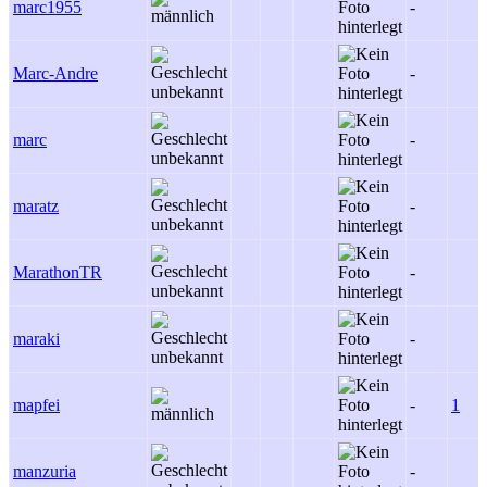
marc1955
-
Marc-Andre
-
marc
-
maratz
-
MarathonTR
-
maraki
-
mapfei
-
1
manzuria
-