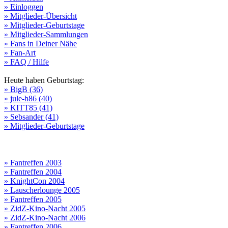
» Einloggen
» Mitglieder-Übersicht
» Mitglieder-Geburtstage
» Mitglieder-Sammlungen
» Fans in Deiner Nähe
» Fan-Art
» FAQ / Hilfe
Heute haben Geburtstag:
» BigB (36)
» jule-h86 (40)
» KITT85 (41)
» Sebsander (41)
» Mitglieder-Geburtstage
» Fantreffen 2003
» Fantreffen 2004
» KnightCon 2004
» Lauscherlounge 2005
» Fantreffen 2005
» ZidZ-Kino-Nacht 2005
» ZidZ-Kino-Nacht 2006
» Fantreffen 2006