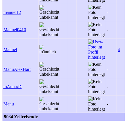
manuel12
-
Manuel0410
-
Manuel
4
ManuAlexHart
-
mAnu.xD
-
Manu
-
9034 Zeitreisende