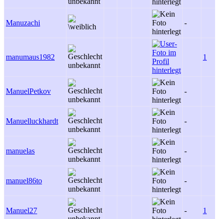
Manuzachi
-
manumaus1982
1
ManuelPetkov
-
Manuelluckhardt
-
manuelas
-
manuel86to
-
Manuel27
-
1