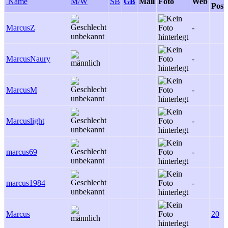
Name
M/W
SB
GB
Mail
Foto
Web
Post
MarcusZ
-
MarcusNaury
-
MarcusM
-
Marcuslight
-
marcus69
-
marcus1984
-
Marcus
20