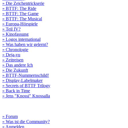
» Die Zeichentrickserie
» BTTF: The Ride
» BTTF: The Game
» BTTF: The Musical
» Europa-Hörspiele
» Teil IV?
» Kinofassung
» Logos international
» Was haben wir gelernt?
» Chronologie
» Deja-vu
» Zeitreisen
» Das andere Ich
» Die Zukunft
» BTTF-Nummernschild!
» Display-Labelmaker
» Secrets of BTTF Trilogy
» Back in Time
» Jens "Knossi" Knossalla
» Forum
» Was ist die Community?
» Anmelden