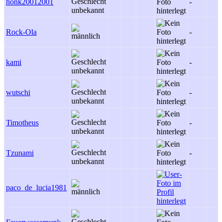
honk20012001
-
Rock-Ola
-
kami
-
wutschi
-
Timotheus
-
Tzunami
-
paco_de_lucia1981