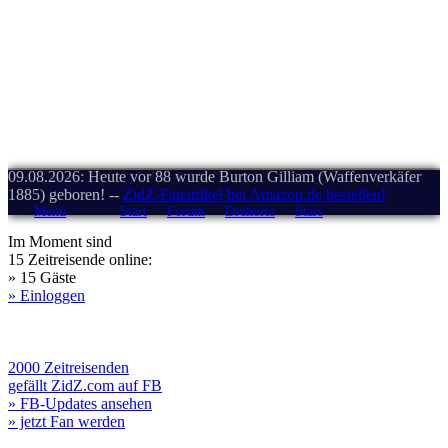
09.08.2026: Heute vor 88 wurde Burton Gilliam (Waffenverkäfer
1885) geboren! --
ZidZ-Fanartikel bei Amazon.de bestellen!
Menü
Start
Forum
Drehorte
Stars
Im Moment sind
15 Zeitreisende online:
» 15 Gäste
» Einloggen
2000 Zeitreisenden
gefällt ZidZ.com auf FB
» FB-Updates ansehen
» jetzt Fan werden