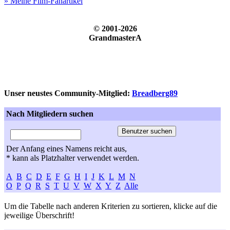
» Meine Film-Fanartikel
© 2001-2026
GrandmasterA
Unser neustes Community-Mitglied:
Breadberg89
Nach Mitgliedern suchen
Der Anfang eines Namens reicht aus,
* kann als Platzhalter verwendet werden.
A
B
C
D
E
F
G
H
I
J
K
L
M
N
O
P
Q
R
S
T
U
V
W
X
Y
Z
Alle
Um die Tabelle nach anderen Kriterien zu sortieren, klicke auf die
jeweilige Überschrift!