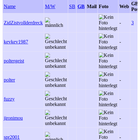
GB-
Name
M/W
SB
GB
Mail
Foto
Web
Post
ZidZistvollderdreck
-
3
kevkev1987
-
poltergeist
-
polter
-
fuzzy
-
jironimou
-
spr2001
-