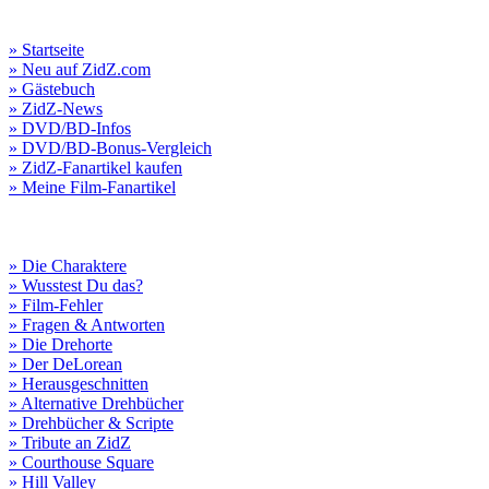
» Startseite
» Neu auf ZidZ.com
» Gästebuch
» ZidZ-News
» DVD/BD-Infos
» DVD/BD-Bonus-Vergleich
» ZidZ-Fanartikel kaufen
» Meine Film-Fanartikel
» Die Charaktere
» Wusstest Du das?
» Film-Fehler
» Fragen & Antworten
» Die Drehorte
» Der DeLorean
» Herausgeschnitten
» Alternative Drehbücher
» Drehbücher & Scripte
» Tribute an ZidZ
» Courthouse Square
» Hill Valley