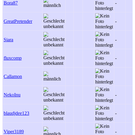
Bora87
-
GreatPretender
-
Siara
-
fluxcomp
-
Callamon
NekoInu
-
blaudjdee123
-
Viper3189
-