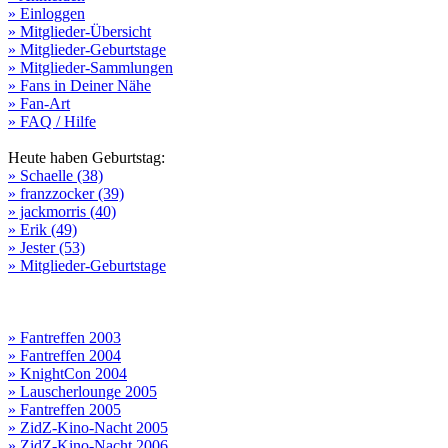
» Einloggen
» Mitglieder-Übersicht
» Mitglieder-Geburtstage
» Mitglieder-Sammlungen
» Fans in Deiner Nähe
» Fan-Art
» FAQ / Hilfe
Heute haben Geburtstag:
» Schaelle (38)
» franzzocker (39)
» jackmorris (40)
» Erik (49)
» Jester (53)
» Mitglieder-Geburtstage
» Fantreffen 2003
» Fantreffen 2004
» KnightCon 2004
» Lauscherlounge 2005
» Fantreffen 2005
» ZidZ-Kino-Nacht 2005
» ZidZ-Kino-Nacht 2006