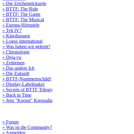
» Die Zeichentrickserie
» BTTF: The Ride
» BTTF: The Game
» BTTF: The Musical
» Europa-Hörspiele
» Teil IV?
» Kinofassung
» Logos international
» Was haben wir gelernt?
» Chronologie
» Deja-vu
» Zeitreisen
» Das andere Ich
» Die Zukunft
» BTTF-Nummernschild!
» Display-Labelmaker
» Secrets of BTTF Trilogy
» Back in Time
» Jens "Knossi" Knossalla
» Forum
» Was ist die Community?
» Anmelden