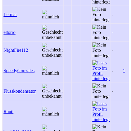
Lermar
-
eltorro
-
NightFire112
-
SpeedyGonzales
-
1
Flusskondensator
-
Rauti