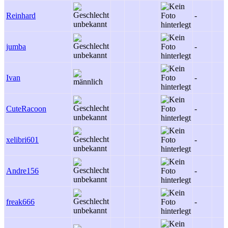
Reinhard
-
jumba
-
Ivan
-
CuteRacoon
-
xelibri601
-
Andre156
-
freak666
-