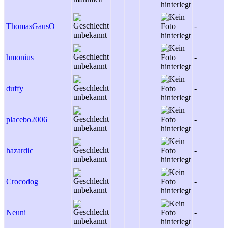
ThomasGausO
-
hmonius
-
duffy
-
placebo2006
-
hazardic
-
Crocodog
-
Neuni
-