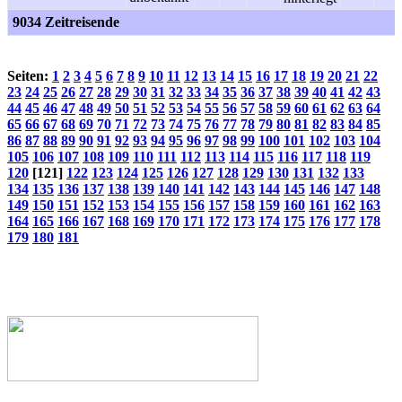
9034 Zeitreisende
Seiten:
1
2
3
4
5
6
7
8
9
10
11
12
13
14
15
16
17
18
19
20
21
22
23
24
25
26
27
28
29
30
31
32
33
34
35
36
37
38
39
40
41
42
43
44
45
46
47
48
49
50
51
52
53
54
55
56
57
58
59
60
61
62
63
64
65
66
67
68
69
70
71
72
73
74
75
76
77
78
79
80
81
82
83
84
85
86
87
88
89
90
91
92
93
94
95
96
97
98
99
100
101
102
103
104
105
106
107
108
109
110
111
112
113
114
115
116
117
118
119
120
[121]
122
123
124
125
126
127
128
129
130
131
132
133
134
135
136
137
138
139
140
141
142
143
144
145
146
147
148
149
150
151
152
153
154
155
156
157
158
159
160
161
162
163
164
165
166
167
168
169
170
171
172
173
174
175
176
177
178
179
180
181