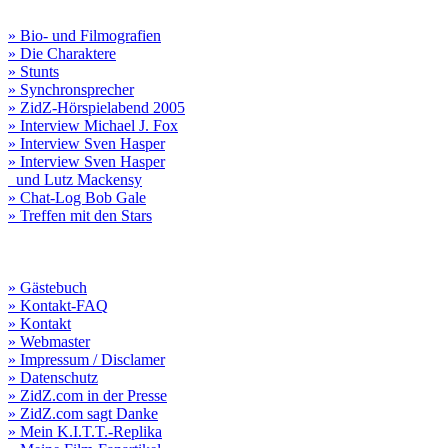
» Bio- und Filmografien
» Die Charaktere
» Stunts
» Synchronsprecher
» ZidZ-Hörspielabend 2005
» Interview Michael J. Fox
» Interview Sven Hasper
» Interview Sven Hasper
und Lutz Mackensy
» Chat-Log Bob Gale
» Treffen mit den Stars
» Gästebuch
» Kontakt-FAQ
» Kontakt
» Webmaster
» Impressum / Disclamer
» Datenschutz
» ZidZ.com in der Presse
» ZidZ.com sagt Danke
» Mein K.I.T.T.-Replika