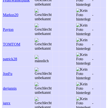
Feuerwasserpunk
-
Markus20
-
Payton
-
TOMTOM
-
patrick28
-
JonFu
-
derjannis
-
jarex
-