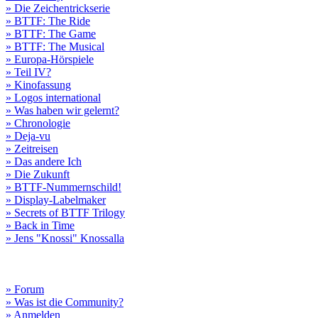
» Die Zeichentrickserie
» BTTF: The Ride
» BTTF: The Game
» BTTF: The Musical
» Europa-Hörspiele
» Teil IV?
» Kinofassung
» Logos international
» Was haben wir gelernt?
» Chronologie
» Deja-vu
» Zeitreisen
» Das andere Ich
» Die Zukunft
» BTTF-Nummernschild!
» Display-Labelmaker
» Secrets of BTTF Trilogy
» Back in Time
» Jens "Knossi" Knossalla
» Forum
» Was ist die Community?
» Anmelden