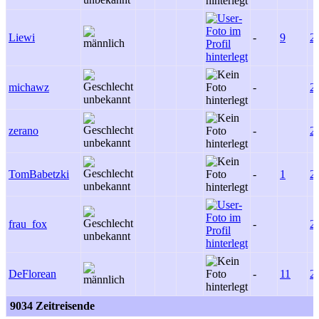
Liewi
-
9
2
michawz
-
2
zerano
-
2
TomBabetzki
-
1
2
frau_fox
-
2
DeFlorean
-
11
2
9034 Zeitreisende