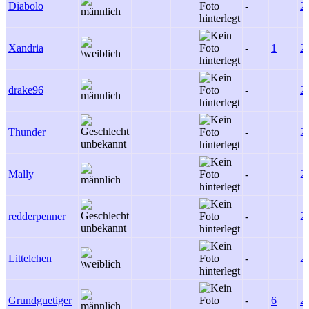
Diabolo
-
2
Xandria
-
1
2
drake96
-
2
Thunder
-
2
Mally
-
2
redderpenner
-
2
Littelchen
-
2
Grundguetiger
-
6
2