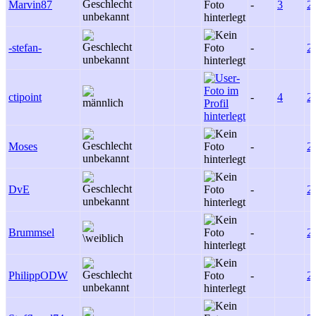
Marvin87
-
3
2
-stefan-
-
2
ctipoint
-
4
2
Moses
-
2
DvE
-
2
Brummsel
-
2
PhilippODW
-
2