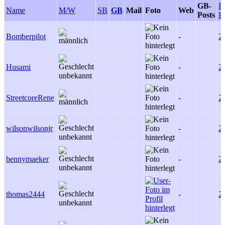
GB-
F
Name
M/W
SB
GB
Mail
Foto
Web
Posts
P
Bomberpilot
-
2
Husami
-
2
StreetcoreRene
-
2
wilsonwilsonjr
-
2
bennymaeker
-
2
thomas2444
-
2