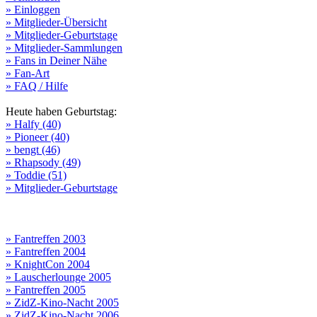
» Einloggen
» Mitglieder-Übersicht
» Mitglieder-Geburtstage
» Mitglieder-Sammlungen
» Fans in Deiner Nähe
» Fan-Art
» FAQ / Hilfe
Heute haben Geburtstag:
» Halfy (40)
» Pioneer (40)
» bengt (46)
» Rhapsody (49)
» Toddie (51)
» Mitglieder-Geburtstage
» Fantreffen 2003
» Fantreffen 2004
» KnightCon 2004
» Lauscherlounge 2005
» Fantreffen 2005
» ZidZ-Kino-Nacht 2005
» ZidZ-Kino-Nacht 2006