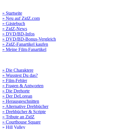
» Startseite
» Neu auf ZidZ.com
» Gästebuch
» ZidZ-News
» DVD/BD-Infos
» DVD/BD-Bonus-Vergleich
» ZidZ-Fanartikel kaufen
» Meine Film-Fanartikel
» Die Charaktere
» Wusstest Du das?
» Film-Fehler
» Fragen & Antworten
» Die Drehorte
» Der DeLorean
» Herausgeschnitten
» Alternative Drehbücher
» Drehbücher & Scripte
» Tribute an ZidZ
» Courthouse Square
» Hill Valley