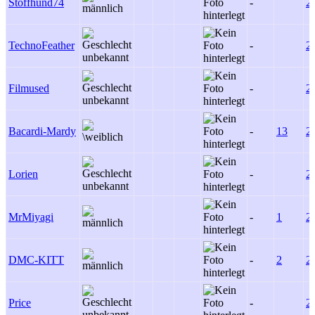
Stoffhund74
-
2
TechnoFeather
-
2
Filmused
-
2
Bacardi-Mardy
-
13
2
Lorien
-
2
MrMiyagi
-
1
2
DMC-KITT
-
2
2
Price
-
2