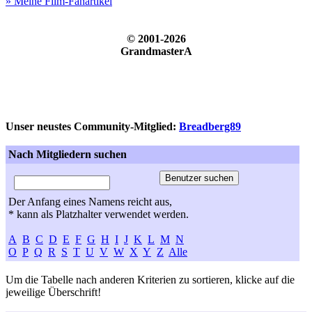
» Meine Film-Fanartikel
© 2001-2026
GrandmasterA
Unser neustes Community-Mitglied:
Breadberg89
Nach Mitgliedern suchen
Der Anfang eines Namens reicht aus,
* kann als Platzhalter verwendet werden.
A
B
C
D
E
F
G
H
I
J
K
L
M
N
O
P
Q
R
S
T
U
V
W
X
Y
Z
Alle
Um die Tabelle nach anderen Kriterien zu sortieren, klicke auf die
jeweilige Überschrift!