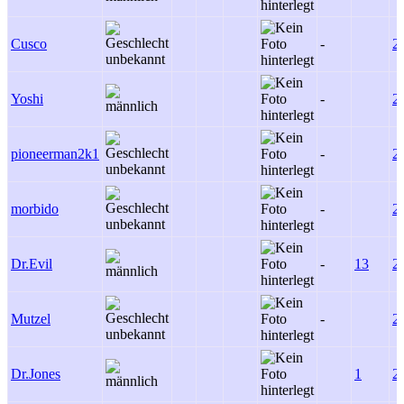
Cusco
-
2
Yoshi
-
2
pioneerman2k1
-
2
morbido
-
2
Dr.Evil
-
13
2
Mutzel
-
2
Dr.Jones
1
2