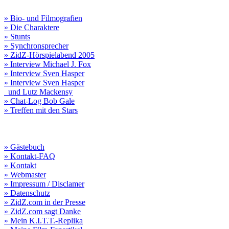
» Bio- und Filmografien
» Die Charaktere
» Stunts
» Synchronsprecher
» ZidZ-Hörspielabend 2005
» Interview Michael J. Fox
» Interview Sven Hasper
» Interview Sven Hasper
und Lutz Mackensy
» Chat-Log Bob Gale
» Treffen mit den Stars
» Gästebuch
» Kontakt-FAQ
» Kontakt
» Webmaster
» Impressum / Disclamer
» Datenschutz
» ZidZ.com in der Presse
» ZidZ.com sagt Danke
» Mein K.I.T.T.-Replika