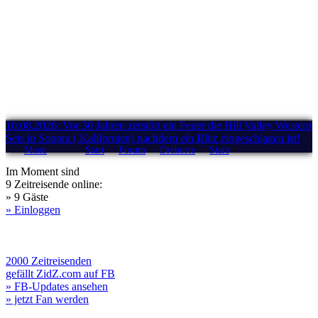
10.08.2026: Vor 30 Jahren zerstört ein Feuer die Hill Valley Western
Sets in Sonora ( Kalifornien) nachdem ein Blitz eingeschlagen ist!
Menü
Start
Forum
Drehorte
Stars
Im Moment sind
9 Zeitreisende online:
» 9 Gäste
» Einloggen
2000 Zeitreisenden
gefällt ZidZ.com auf FB
» FB-Updates ansehen
» jetzt Fan werden