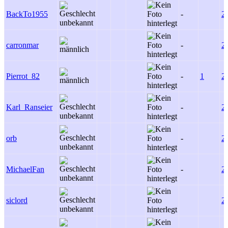
BackTo1955
-
2
carronmar
-
2
Pierrot_82
-
1
2
Karl_Ranseier
-
2
orb
-
2
MichaelFan
-
2
siclord
2