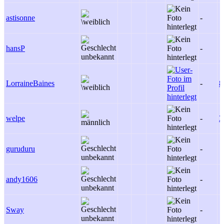
astisonne
-
hansP
-
LorraineBaines
-
8
welpe
-
3
guruduru
-
andy1606
-
Sway
-