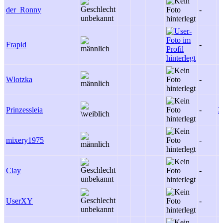
der_Ronny
-
Frapid
-
Wlotzka
-
Prinzessleia
-
3
mixery1975
-
Clay
-
UserXY
-