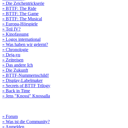
» Die Zeichentrickserie
» BTTF: The Ride
» BTTF: The Game
» BTTF: The Musical
» Europa-Hörspiele
» Teil IV?
» Kinofassung
» Logos international
» Was haben wir gelernt?
» Chronologie
» Deja-vu
» Zeitreisen
» Das andere Ich
» Die Zukunft
» BTTF-Nummernschild!
» Display-Labelmaker
» Secrets of BTTF Trilogy
» Back in Time
» Jens "Knossi" Knossalla
» Forum
» Was ist die Community?
» Anmelden