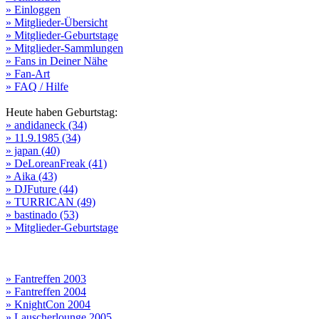
» Einloggen
» Mitglieder-Übersicht
» Mitglieder-Geburtstage
» Mitglieder-Sammlungen
» Fans in Deiner Nähe
» Fan-Art
» FAQ / Hilfe
Heute haben Geburtstag:
» andidaneck (34)
» 11.9.1985 (34)
» japan (40)
» DeLoreanFreak (41)
» Aika (43)
» DJFuture (44)
» TURRICAN (49)
» bastinado (53)
» Mitglieder-Geburtstage
» Fantreffen 2003
» Fantreffen 2004
» KnightCon 2004
» Lauscherlounge 2005