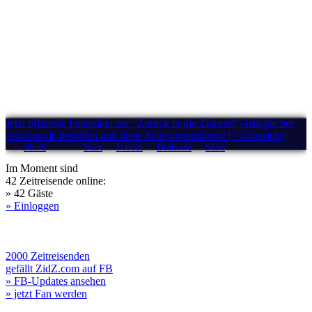
Jetzt offizielle Fanartikel zur "Zurück in die Zukunft"-Trilogie bei
Amazon.de bestellen und diese Seite unterstützen! (» Übersicht)
Menü
Start
Forum
Drehorte
Stars
Im Moment sind
42 Zeitreisende online:
» 42 Gäste
» Einloggen
2000 Zeitreisenden
gefällt ZidZ.com auf FB
» FB-Updates ansehen
» jetzt Fan werden