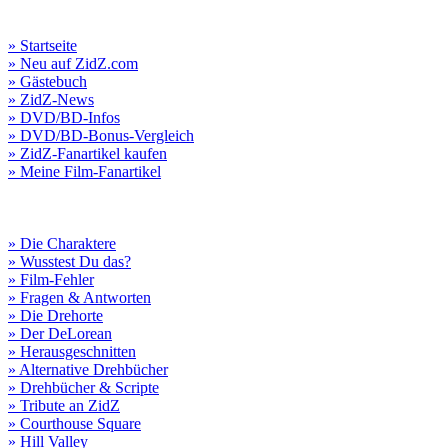
» Startseite
» Neu auf ZidZ.com
» Gästebuch
» ZidZ-News
» DVD/BD-Infos
» DVD/BD-Bonus-Vergleich
» ZidZ-Fanartikel kaufen
» Meine Film-Fanartikel
» Die Charaktere
» Wusstest Du das?
» Film-Fehler
» Fragen & Antworten
» Die Drehorte
» Der DeLorean
» Herausgeschnitten
» Alternative Drehbücher
» Drehbücher & Scripte
» Tribute an ZidZ
» Courthouse Square
» Hill Valley