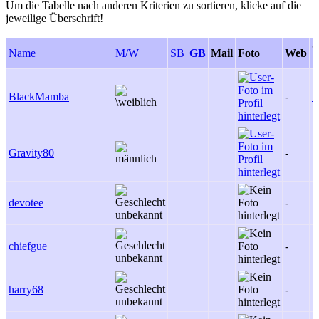
Um die Tabelle nach anderen Kriterien zu sortieren, klicke auf die
jeweilige Überschrift!
G
Name
M/W
SB
GB
Mail
Foto
Web
P
BlackMamba
-
1
Gravity80
-
devotee
-
chiefgue
-
harry68
-