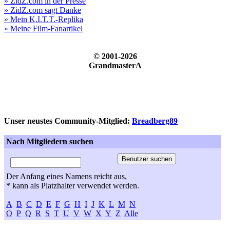
» ZidZ.com in der Presse
» ZidZ.com sagt Danke
» Mein K.I.T.T.-Replika
» Meine Film-Fanartikel
© 2001-2026
GrandmasterA
Unser neustes Community-Mitglied:
Breadberg89
Nach Mitgliedern suchen
Der Anfang eines Namens reicht aus,
* kann als Platzhalter verwendet werden.
A
B
C
D
E
F
G
H
I
J
K
L
M
N
O
P
Q
R
S
T
U
V
W
X
Y
Z
Alle