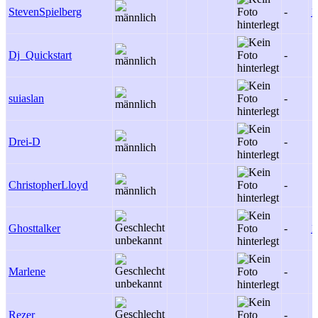
StevenSpielberg
-
1
Dj_Quickstart
-
suiaslan
-
Drei-D
-
ChristopherLloyd
-
Ghosttalker
-
1
Marlene
-
Rezer
-