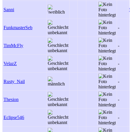
Sanni
5
FunkmasterSeb
-
TimMcFly
-
VelazZ
-
Rusty_Nail
-
Thesion
-
Eclipse546
-