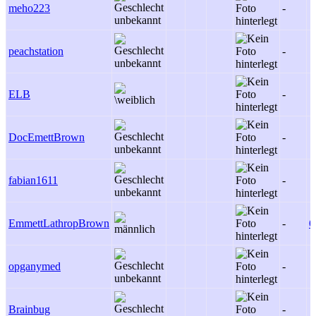
meho223
-
peachstation
-
ELB
-
DocEmettBrown
-
fabian1611
-
EmmettLathropBrown
-
6
opganymed
-
Brainbug
-