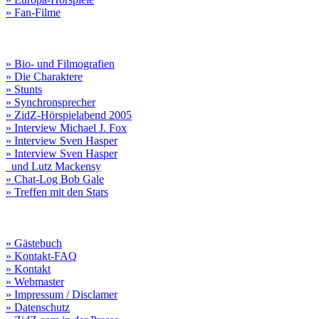
» Fan-Filme
» Bio- und Filmografien
» Die Charaktere
» Stunts
» Synchronsprecher
» ZidZ-Hörspielabend 2005
» Interview Michael J. Fox
» Interview Sven Hasper
» Interview Sven Hasper
und Lutz Mackensy
» Chat-Log Bob Gale
» Treffen mit den Stars
» Gästebuch
» Kontakt-FAQ
» Kontakt
» Webmaster
» Impressum / Disclamer
» Datenschutz