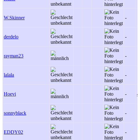
W.Skinner
-
derdelo
-
rayman23
-
lalala
-
Hoevi
-
4
sonnyblack
-
EDDY02
-