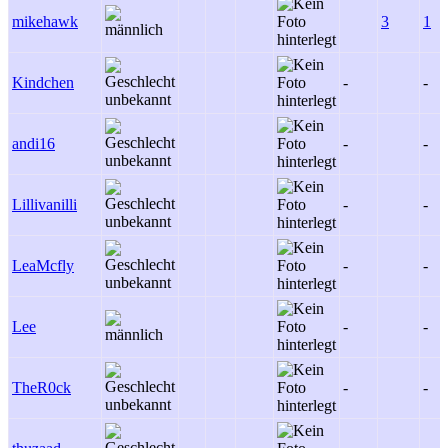
mikehawk
3
1
Kindchen
-
-
andi16
-
-
Lillivanilli
-
-
LeaMcfly
-
-
Lee
-
-
TheR0ck
-
-