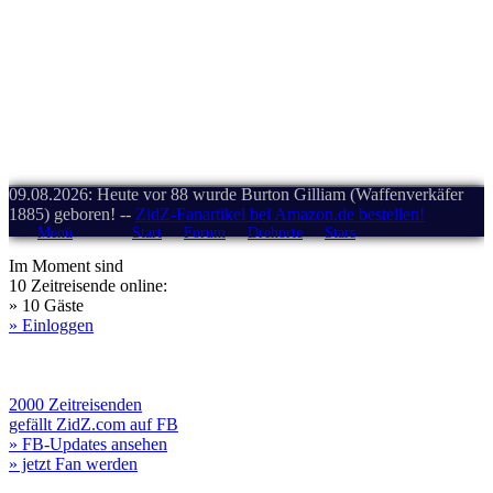
09.08.2026: Heute vor 88 wurde Burton Gilliam (Waffenverkäfer
1885) geboren! --
ZidZ-Fanartikel bei Amazon.de bestellen!
Menü
Start
Forum
Drehorte
Stars
Im Moment sind
10 Zeitreisende online:
» 10 Gäste
» Einloggen
2000 Zeitreisenden
gefällt ZidZ.com auf FB
» FB-Updates ansehen
» jetzt Fan werden