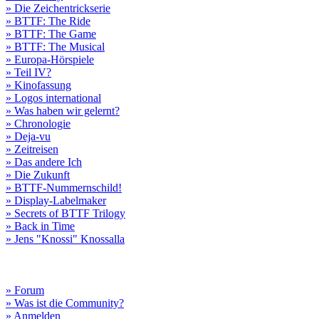
» Die Zeichentrickserie
» BTTF: The Ride
» BTTF: The Game
» BTTF: The Musical
» Europa-Hörspiele
» Teil IV?
» Kinofassung
» Logos international
» Was haben wir gelernt?
» Chronologie
» Deja-vu
» Zeitreisen
» Das andere Ich
» Die Zukunft
» BTTF-Nummernschild!
» Display-Labelmaker
» Secrets of BTTF Trilogy
» Back in Time
» Jens "Knossi" Knossalla
» Forum
» Was ist die Community?
» Anmelden