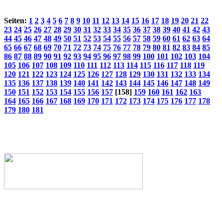
Seiten:
1
2
3
4
5
6
7
8
9
10
11
12
13
14
15
16
17
18
19
20
21
22
23
24
25
26
27
28
29
30
31
32
33
34
35
36
37
38
39
40
41
42
43
44
45
46
47
48
49
50
51
52
53
54
55
56
57
58
59
60
61
62
63
64
65
66
67
68
69
70
71
72
73
74
75
76
77
78
79
80
81
82
83
84
85
86
87
88
89
90
91
92
93
94
95
96
97
98
99
100
101
102
103
104
105
106
107
108
109
110
111
112
113
114
115
116
117
118
119
120
121
122
123
124
125
126
127
128
129
130
131
132
133
134
135
136
137
138
139
140
141
142
143
144
145
146
147
148
149
150
151
152
153
154
155
156
157
[158]
159
160
161
162
163
164
165
166
167
168
169
170
171
172
173
174
175
176
177
178
179
180
181