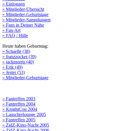
» Einloggen
» Mitglieder-Übersicht
» Mitglieder-Geburtstage
» Mitglieder-Sammlungen
» Fans in Deiner Nähe
» Fan-Art
» FAQ / Hilfe
Heute haben Geburtstag:
» Schaelle (38)
» franzzocker (39)
» jackmorris (40)
» Erik (49)
» Jester (53)
» Mitglieder-Geburtstage
» Fantreffen 2003
» Fantreffen 2004
» KnightCon 2004
» Lauscherlounge 2005
» Fantreffen 2005
» ZidZ-Kino-Nacht 2005
» ZidZ-Kino-Nacht 2006