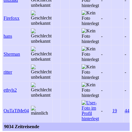
thuzaad
-
-
Firefoxx
-
-
hans
-
-
Sherman
-
-
ritter
-
-
ethyls2
-
-
OuTaTiMe04
-
19
44
9034 Zeitreisende