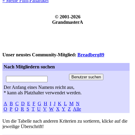
» Meine Film-Fanartikel
© 2001-2026
GrandmasterA
Unser neustes Community-Mitglied:
Breadberg89
Nach Mitgliedern suchen
Der Anfang eines Namens reicht aus,
* kann als Platzhalter verwendet werden.
A
B
C
D
E
F
G
H
I
J
K
L
M
N
O
P
Q
R
S
T
U
V
W
X
Y
Z
Alle
Um die Tabelle nach anderen Kriterien zu sortieren, klicke auf die
jeweilige Überschrift!