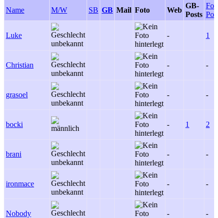
GB-
For
Name
M/W
SB
GB
Mail
Foto
Web
Posts
Pos
Luke
-
1
Christian
-
-
grasoel
-
-
bocki
-
1
2
brani
-
-
ironmace
-
-
Nobody
-
-