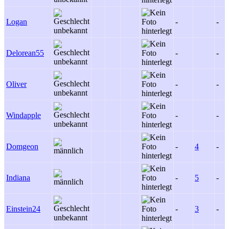
Logan
-
-
Delorean55
-
-
Oliver
-
-
Windapple
-
-
Domgeon
-
4
-
Indiana
-
5
-
Einstein24
-
3
-