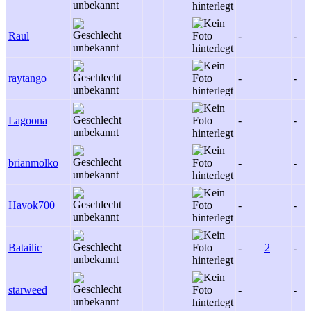
Raul
-
-
raytango
-
-
Lagoona
-
-
brianmolko
-
-
Havok700
-
-
Batailic
-
2
-
starweed
-
-