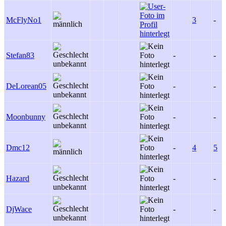
McFlyNo1
3
-
Stefan83
-
-
DeLorean05
-
-
Moonbunny
-
-
Dmc12
-
4
5
Hazard
-
-
DjWace
-
-