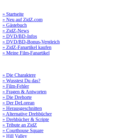
» Startseite
» Neu auf ZidZ.com
» Gästebuch
» ZidZ-News
» DVD/BD-Infos
» DVD/BD-Bonus-Vergleich
» ZidZ-Fanartikel kaufen
» Meine Film-Fanartikel
» Die Charaktere
» Wusstest Du das?
» Film-Fehler
» Fragen & Antworten
» Die Drehorte
» Der DeLorean
» Herausgeschnitten
» Alternative Drehbücher
» Drehbücher & Scripte
» Tribute an ZidZ
» Courthouse Square
» Hill Valley