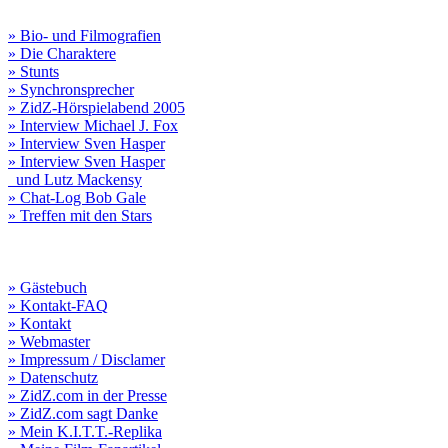
» Bio- und Filmografien
» Die Charaktere
» Stunts
» Synchronsprecher
» ZidZ-Hörspielabend 2005
» Interview Michael J. Fox
» Interview Sven Hasper
» Interview Sven Hasper
und Lutz Mackensy
» Chat-Log Bob Gale
» Treffen mit den Stars
» Gästebuch
» Kontakt-FAQ
» Kontakt
» Webmaster
» Impressum / Disclamer
» Datenschutz
» ZidZ.com in der Presse
» ZidZ.com sagt Danke
» Mein K.I.T.T.-Replika