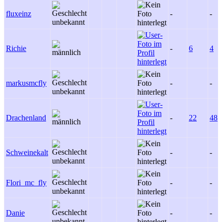
fluxeinz
-
-
Richie
-
6
4
markusmcfly
-
-
Drachenland
-
22
48
Schweinekalt
-
-
Flori_mc_fly
-
-
Danie
-
-