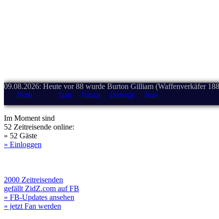
09.08.2026: Heute vor 88 wurde Burton Gilliam (Waffenverkäfer 188
Menü
Start
Forum
Drehorte
Stars
Im Moment sind
52 Zeitreisende online:
» 52 Gäste
» Einloggen
2000 Zeitreisenden
gefällt ZidZ.com auf FB
» FB-Updates ansehen
» jetzt Fan werden