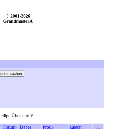
© 2001-2026
GrandmasterA
eilige Überschrift!
Forum-
Dabei
Profil-
zuletzt