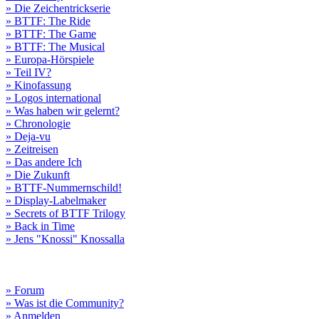
» Die Zeichentrickserie
» BTTF: The Ride
» BTTF: The Game
» BTTF: The Musical
» Europa-Hörspiele
» Teil IV?
» Kinofassung
» Logos international
» Was haben wir gelernt?
» Chronologie
» Deja-vu
» Zeitreisen
» Das andere Ich
» Die Zukunft
» BTTF-Nummernschild!
» Display-Labelmaker
» Secrets of BTTF Trilogy
» Back in Time
» Jens "Knossi" Knossalla
» Forum
» Was ist die Community?
» Anmelden