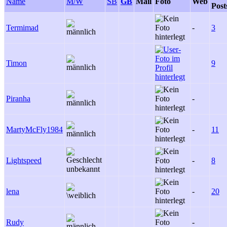
Name
M/W
SB
GB
Mail
Foto
Web
Post
Termimad
-
3
Timon
9
Piranha
-
MartyMcFly1984
-
11
Lightspeed
-
8
lena
-
20
Rudy
-