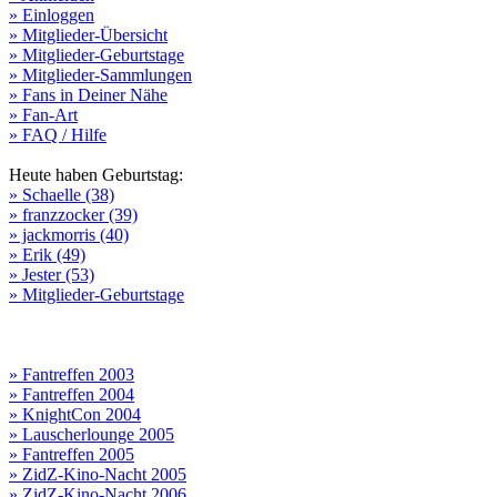
» Einloggen
» Mitglieder-Übersicht
» Mitglieder-Geburtstage
» Mitglieder-Sammlungen
» Fans in Deiner Nähe
» Fan-Art
» FAQ / Hilfe
Heute haben Geburtstag:
» Schaelle (38)
» franzzocker (39)
» jackmorris (40)
» Erik (49)
» Jester (53)
» Mitglieder-Geburtstage
» Fantreffen 2003
» Fantreffen 2004
» KnightCon 2004
» Lauscherlounge 2005
» Fantreffen 2005
» ZidZ-Kino-Nacht 2005
» ZidZ-Kino-Nacht 2006