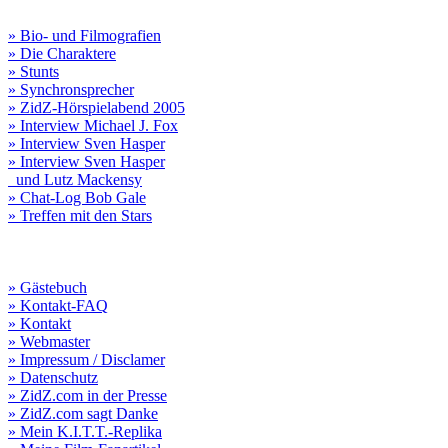
» Bio- und Filmografien
» Die Charaktere
» Stunts
» Synchronsprecher
» ZidZ-Hörspielabend 2005
» Interview Michael J. Fox
» Interview Sven Hasper
» Interview Sven Hasper
und Lutz Mackensy
» Chat-Log Bob Gale
» Treffen mit den Stars
» Gästebuch
» Kontakt-FAQ
» Kontakt
» Webmaster
» Impressum / Disclamer
» Datenschutz
» ZidZ.com in der Presse
» ZidZ.com sagt Danke
» Mein K.I.T.T.-Replika