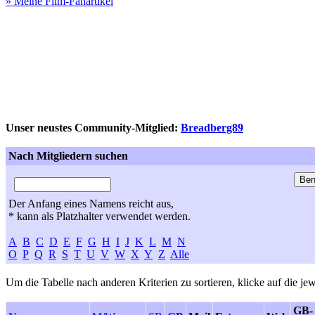
» Meine Film-Fanartikel
Unser neustes Community-Mitglied:
Breadberg89
Nach Mitgliedern suchen
Der Anfang eines Namens reicht aus,
* kann als Platzhalter verwendet werden.
A
B
C
D
E
F
G
H
I
J
K
L
M
N
O
P
Q
R
S
T
U
V
W
X
Y
Z
Alle
Um die Tabelle nach anderen Kriterien zu sortieren, klicke auf die jew
GB-