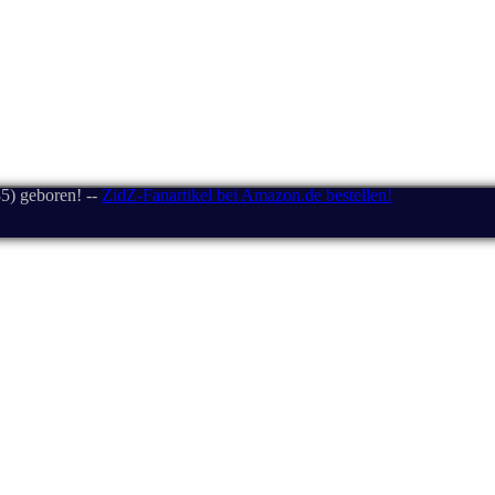
5) geboren! --
ZidZ-Fanartikel bei Amazon.de bestellen!