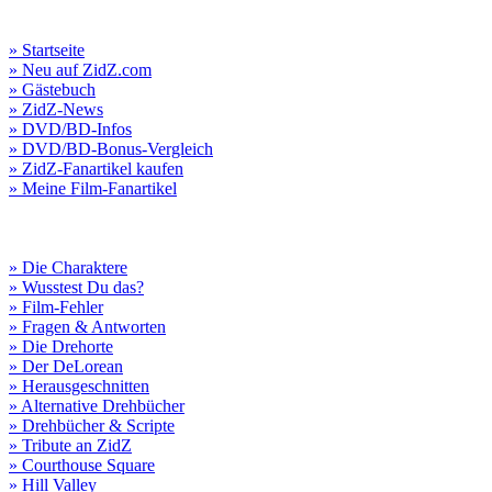
» Startseite
» Neu auf ZidZ.com
» Gästebuch
» ZidZ-News
» DVD/BD-Infos
» DVD/BD-Bonus-Vergleich
» ZidZ-Fanartikel kaufen
» Meine Film-Fanartikel
» Die Charaktere
» Wusstest Du das?
» Film-Fehler
» Fragen & Antworten
» Die Drehorte
» Der DeLorean
» Herausgeschnitten
» Alternative Drehbücher
» Drehbücher & Scripte
» Tribute an ZidZ
» Courthouse Square
» Hill Valley