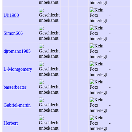
Uli1980
-
Simon666
-
djromano1985
-
L-Montgomery
-
basserbeater
-
Gabriel-martin
-
Herbert
-