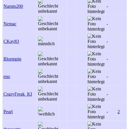
Naruto200
-
Nemac
-
CKay83
-
Bloempin
-
eno
-
CrazyFreak_KI
-
Pearl
-
2