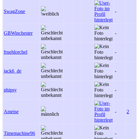
SwagZone
-
GBWinchester
-
fruehlorchel
-
jack6_de
-
phipsy
-
Ameise
-
2
Timemachine96
-