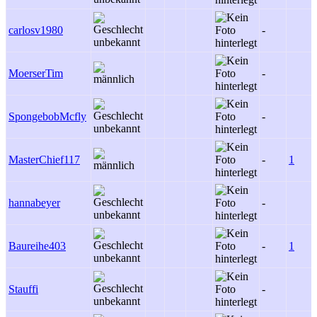
carlosv1980
-
MoerserTim
-
SpongebobMcfly
-
MasterChief117
-
1
hannabeyer
-
Baureihe403
-
1
Stauffi
-