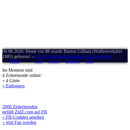
09.08.2026: Heute vor 88 wurde Burton Gilliam (Waffenverkäfer
1885) geboren! --
ZidZ-Fanartikel bei Amazon.de bestellen!
Menü
Start
Forum
Drehorte
Stars
Im Moment sind
4 Zeitreisende online:
» 4 Gäste
» Einloggen
2000 Zeitreisenden
gefällt ZidZ.com auf FB
» FB-Updates ansehen
» jetzt Fan werden