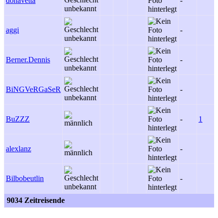
donavetta
-
aggi
-
Berner.Dennis
-
BiNGVeRGaSeR
-
BuZZZ
-
1
alexlanz
-
Bilbobeutlin
-
9034 Zeitreisende