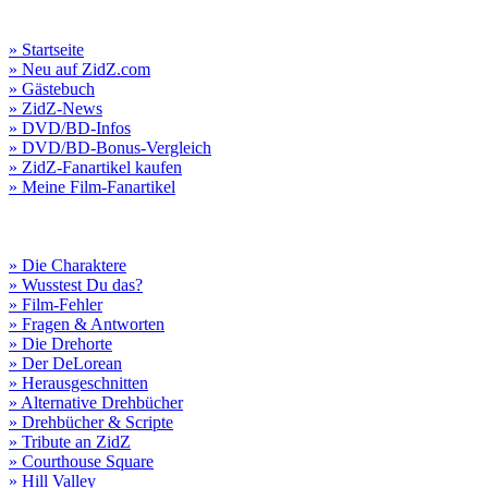
» Startseite
» Neu auf ZidZ.com
» Gästebuch
» ZidZ-News
» DVD/BD-Infos
» DVD/BD-Bonus-Vergleich
» ZidZ-Fanartikel kaufen
» Meine Film-Fanartikel
» Die Charaktere
» Wusstest Du das?
» Film-Fehler
» Fragen & Antworten
» Die Drehorte
» Der DeLorean
» Herausgeschnitten
» Alternative Drehbücher
» Drehbücher & Scripte
» Tribute an ZidZ
» Courthouse Square
» Hill Valley