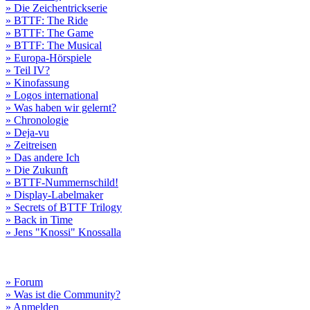
» Die Zeichentrickserie
» BTTF: The Ride
» BTTF: The Game
» BTTF: The Musical
» Europa-Hörspiele
» Teil IV?
» Kinofassung
» Logos international
» Was haben wir gelernt?
» Chronologie
» Deja-vu
» Zeitreisen
» Das andere Ich
» Die Zukunft
» BTTF-Nummernschild!
» Display-Labelmaker
» Secrets of BTTF Trilogy
» Back in Time
» Jens "Knossi" Knossalla
» Forum
» Was ist die Community?
» Anmelden