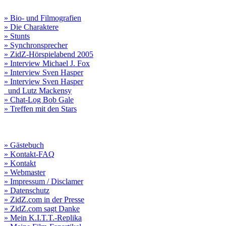
» Bio- und Filmografien
» Die Charaktere
» Stunts
» Synchronsprecher
» ZidZ-Hörspielabend 2005
» Interview Michael J. Fox
» Interview Sven Hasper
» Interview Sven Hasper
und Lutz Mackensy
» Chat-Log Bob Gale
» Treffen mit den Stars
» Gästebuch
» Kontakt-FAQ
» Kontakt
» Webmaster
» Impressum / Disclamer
» Datenschutz
» ZidZ.com in der Presse
» ZidZ.com sagt Danke
» Mein K.I.T.T.-Replika