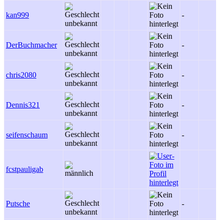
kan999
-
DerBuchmacher
-
chris2080
-
Dennis321
-
seifenschaum
-
fcstpauligab
Putsche
-