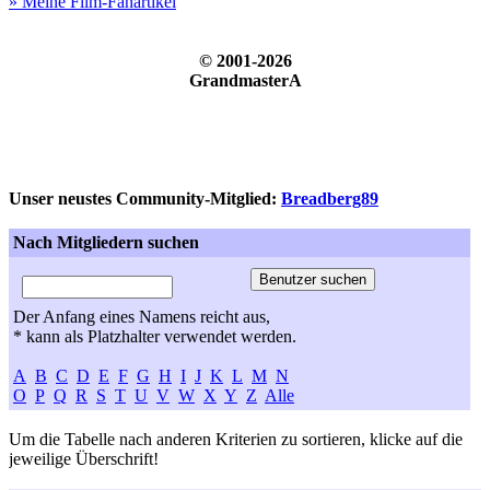
» Meine Film-Fanartikel
© 2001-2026
GrandmasterA
Unser neustes Community-Mitglied:
Breadberg89
Nach Mitgliedern suchen
Der Anfang eines Namens reicht aus,
* kann als Platzhalter verwendet werden.
A
B
C
D
E
F
G
H
I
J
K
L
M
N
O
P
Q
R
S
T
U
V
W
X
Y
Z
Alle
Um die Tabelle nach anderen Kriterien zu sortieren, klicke auf die
jeweilige Überschrift!