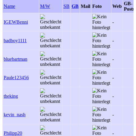
GB-
Name
M/W
SB
GB
Mail
Foto
Web
Posts
IGEWBenni
-
badboy1111
-
bluebartman
-
Paule123456
-
theking
-
kevin_nash
-
Philipp20
-