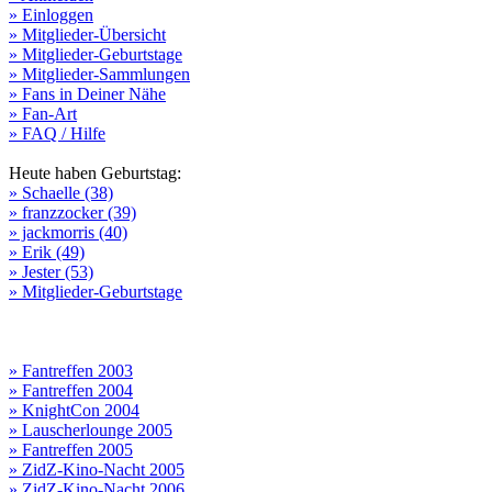
» Einloggen
» Mitglieder-Übersicht
» Mitglieder-Geburtstage
» Mitglieder-Sammlungen
» Fans in Deiner Nähe
» Fan-Art
» FAQ / Hilfe
Heute haben Geburtstag:
» Schaelle (38)
» franzzocker (39)
» jackmorris (40)
» Erik (49)
» Jester (53)
» Mitglieder-Geburtstage
» Fantreffen 2003
» Fantreffen 2004
» KnightCon 2004
» Lauscherlounge 2005
» Fantreffen 2005
» ZidZ-Kino-Nacht 2005
» ZidZ-Kino-Nacht 2006