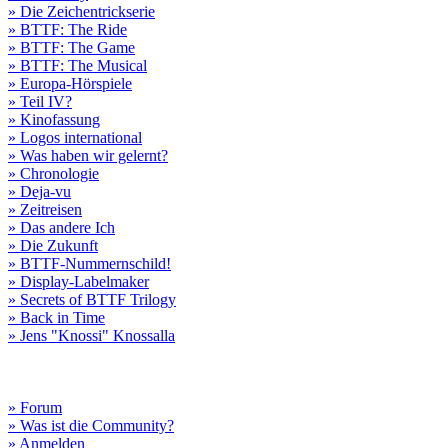
» Die Zeichentrickserie
» BTTF: The Ride
» BTTF: The Game
» BTTF: The Musical
» Europa-Hörspiele
» Teil IV?
» Kinofassung
» Logos international
» Was haben wir gelernt?
» Chronologie
» Deja-vu
» Zeitreisen
» Das andere Ich
» Die Zukunft
» BTTF-Nummernschild!
» Display-Labelmaker
» Secrets of BTTF Trilogy
» Back in Time
» Jens "Knossi" Knossalla
» Forum
» Was ist die Community?
» Anmelden