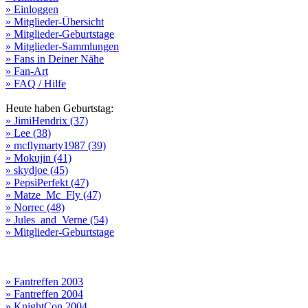
» Einloggen
» Mitglieder-Übersicht
» Mitglieder-Geburtstage
» Mitglieder-Sammlungen
» Fans in Deiner Nähe
» Fan-Art
» FAQ / Hilfe
Heute haben Geburtstag:
» JimiHendrix (37)
» Lee (38)
» mcflymarty1987 (39)
» Mokujin (41)
» skydjoe (45)
» PepsiPerfekt (47)
» Matze_Mc_Fly (47)
» Norrec (48)
» Jules_and_Verne (54)
» Mitglieder-Geburtstage
» Fantreffen 2003
» Fantreffen 2004
» KnightCon 2004