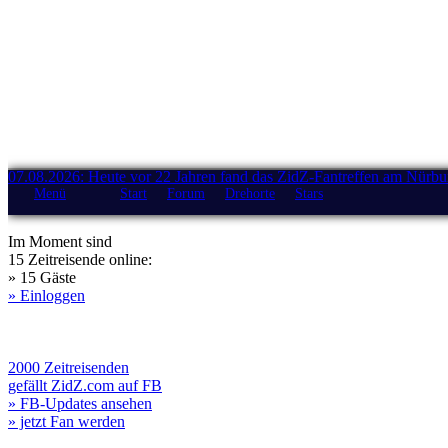
07.08.2026: Heute vor 22 Jahren fand das ZidZ-Fantreffen am Nürburg
Menü
Start
Forum
Drehorte
Stars
Im Moment sind
15 Zeitreisende online:
» 15 Gäste
» Einloggen
2000 Zeitreisenden
gefällt ZidZ.com auf FB
» FB-Updates ansehen
» jetzt Fan werden