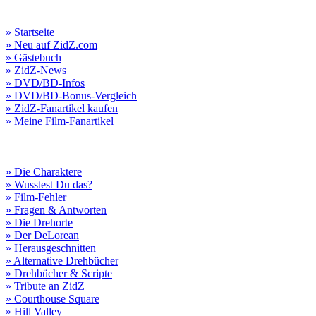
» Startseite
» Neu auf ZidZ.com
» Gästebuch
» ZidZ-News
» DVD/BD-Infos
» DVD/BD-Bonus-Vergleich
» ZidZ-Fanartikel kaufen
» Meine Film-Fanartikel
» Die Charaktere
» Wusstest Du das?
» Film-Fehler
» Fragen & Antworten
» Die Drehorte
» Der DeLorean
» Herausgeschnitten
» Alternative Drehbücher
» Drehbücher & Scripte
» Tribute an ZidZ
» Courthouse Square
» Hill Valley