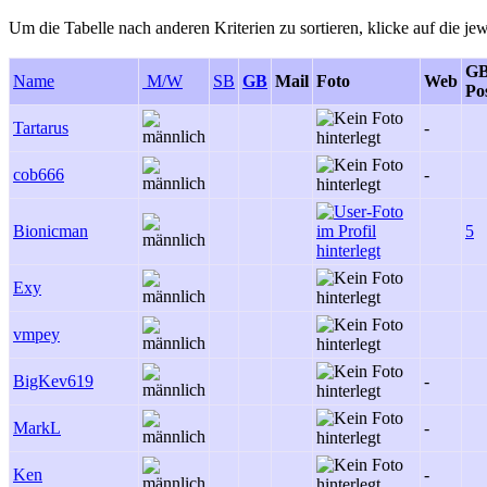
Um die Tabelle nach anderen Kriterien zu sortieren, klicke auf die jew
GB
Name
M/W
SB
GB
Mail
Foto
Web
Po
Tartarus
-
cob666
-
Bionicman
5
Exy
vmpey
BigKev619
-
MarkL
-
Ken
-