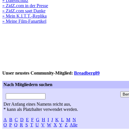
» Datenschutz
» ZidZ.com in der Presse
» ZidZ.com sagt Danke
» Mein K.I.T.T.-Replika
» Meine Film-Fanartikel
Unser neustes Community-Mitglied:
Breadberg89
Nach Mitgliedern suchen
Der Anfang eines Namens reicht aus,
* kann als Platzhalter verwendet werden.
A
B
C
D
E
F
G
H
I
J
K
L
M
N
O
P
Q
R
S
T
U
V
W
X
Y
Z
Alle