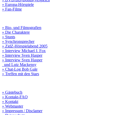
» Europa-Hörspiele
» Fan-Filme
» Bio- und Filmografien
» Die Charaktere
» Stunts
» Synchronsprecher
» ZidZ-Hörspielabend 2005
» Interview Michael J. Fox
» Interview Sven Hasper
» Interview Sven Hasper
und Lutz Mackensy
» Chat-Log Bob Gale
» Treffen mit den Stars
» Gästebuch
» Kontakt-FAQ
» Kontakt
» Webmaster
» Impressum / Disclamer