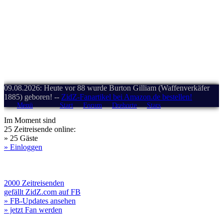
09.08.2026: Heute vor 88 wurde Burton Gilliam (Waffenverkäfer
1885) geboren! --
ZidZ-Fanartikel bei Amazon.de bestellen!
Menü
Start
Forum
Drehorte
Stars
Im Moment sind
25 Zeitreisende online:
» 25 Gäste
» Einloggen
2000 Zeitreisenden
gefällt ZidZ.com auf FB
» FB-Updates ansehen
» jetzt Fan werden