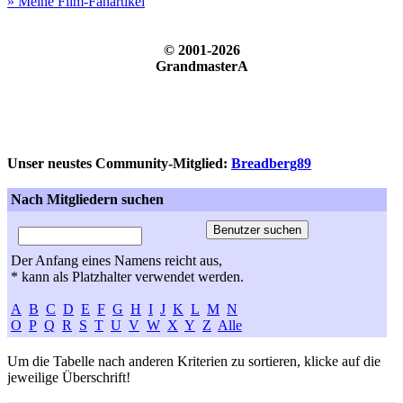
» Meine Film-Fanartikel
© 2001-2026
GrandmasterA
Unser neustes Community-Mitglied:
Breadberg89
Nach Mitgliedern suchen
Der Anfang eines Namens reicht aus,
* kann als Platzhalter verwendet werden.
A
B
C
D
E
F
G
H
I
J
K
L
M
N
O
P
Q
R
S
T
U
V
W
X
Y
Z
Alle
Um die Tabelle nach anderen Kriterien zu sortieren, klicke auf die
jeweilige Überschrift!