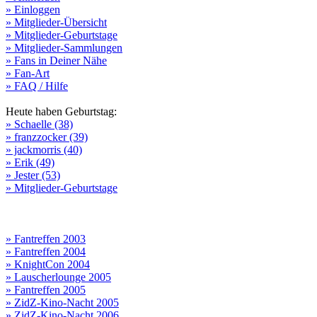
» Einloggen
» Mitglieder-Übersicht
» Mitglieder-Geburtstage
» Mitglieder-Sammlungen
» Fans in Deiner Nähe
» Fan-Art
» FAQ / Hilfe
Heute haben Geburtstag:
» Schaelle (38)
» franzzocker (39)
» jackmorris (40)
» Erik (49)
» Jester (53)
» Mitglieder-Geburtstage
» Fantreffen 2003
» Fantreffen 2004
» KnightCon 2004
» Lauscherlounge 2005
» Fantreffen 2005
» ZidZ-Kino-Nacht 2005
» ZidZ-Kino-Nacht 2006