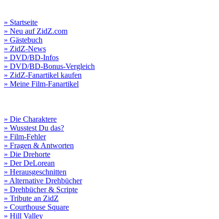
» Startseite
» Neu auf ZidZ.com
» Gästebuch
» ZidZ-News
» DVD/BD-Infos
» DVD/BD-Bonus-Vergleich
» ZidZ-Fanartikel kaufen
» Meine Film-Fanartikel
» Die Charaktere
» Wusstest Du das?
» Film-Fehler
» Fragen & Antworten
» Die Drehorte
» Der DeLorean
» Herausgeschnitten
» Alternative Drehbücher
» Drehbücher & Scripte
» Tribute an ZidZ
» Courthouse Square
» Hill Valley