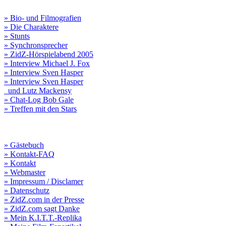
» Bio- und Filmografien
» Die Charaktere
» Stunts
» Synchronsprecher
» ZidZ-Hörspielabend 2005
» Interview Michael J. Fox
» Interview Sven Hasper
» Interview Sven Hasper
und Lutz Mackensy
» Chat-Log Bob Gale
» Treffen mit den Stars
» Gästebuch
» Kontakt-FAQ
» Kontakt
» Webmaster
» Impressum / Disclamer
» Datenschutz
» ZidZ.com in der Presse
» ZidZ.com sagt Danke
» Mein K.I.T.T.-Replika