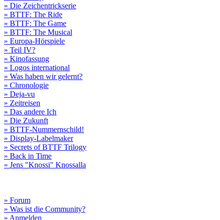
» Die Zeichentrickserie
» BTTF: The Ride
» BTTF: The Game
» BTTF: The Musical
» Europa-Hörspiele
» Teil IV?
» Kinofassung
» Logos international
» Was haben wir gelernt?
» Chronologie
» Deja-vu
» Zeitreisen
» Das andere Ich
» Die Zukunft
» BTTF-Nummernschild!
» Display-Labelmaker
» Secrets of BTTF Trilogy
» Back in Time
» Jens "Knossi" Knossalla
» Forum
» Was ist die Community?
» Anmelden