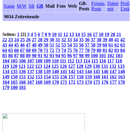
GB-
Forum-
Dabei
Profil
Name
M/W
SB
GB
Mail
Foto
Web
Posts
Posts
seit
Updat
9034 Zeitreisende
Seiten:
1
[2]
3
4
5
6
7
8
9
10
11
12
13
14
15
16
17
18
19
20
21
22
23
24
25
26
27
28
29
30
31
32
33
34
35
36
37
38
39
40
41
42
43
44
45
46
47
48
49
50
51
52
53
54
55
56
57
58
59
60
61
62
63
64
65
66
67
68
69
70
71
72
73
74
75
76
77
78
79
80
81
82
83
84
85
86
87
88
89
90
91
92
93
94
95
96
97
98
99
100
101
102
103
104
105
106
107
108
109
110
111
112
113
114
115
116
117
118
119
120
121
122
123
124
125
126
127
128
129
130
131
132
133
134
135
136
137
138
139
140
141
142
143
144
145
146
147
148
149
150
151
152
153
154
155
156
157
158
159
160
161
162
163
164
165
166
167
168
169
170
171
172
173
174
175
176
177
178
179
180
181