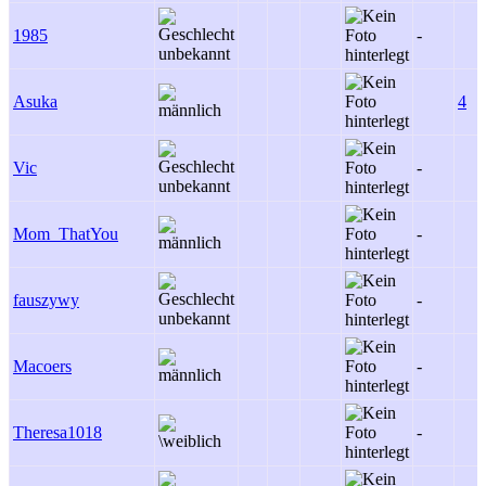
1985
-
Asuka
4
Vic
-
Mom_ThatYou
-
fauszywy
-
Macoers
-
Theresa1018
-