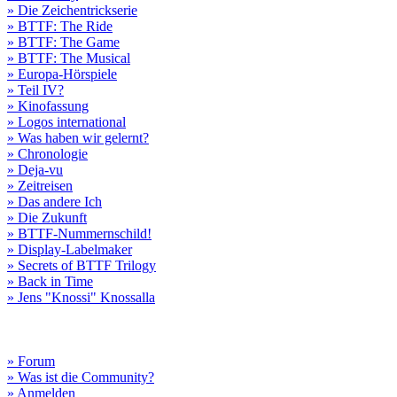
» Die Zeichentrickserie
» BTTF: The Ride
» BTTF: The Game
» BTTF: The Musical
» Europa-Hörspiele
» Teil IV?
» Kinofassung
» Logos international
» Was haben wir gelernt?
» Chronologie
» Deja-vu
» Zeitreisen
» Das andere Ich
» Die Zukunft
» BTTF-Nummernschild!
» Display-Labelmaker
» Secrets of BTTF Trilogy
» Back in Time
» Jens "Knossi" Knossalla
» Forum
» Was ist die Community?
» Anmelden