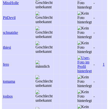
MissHolle
-
PitDevil
-
schnatzke
-
thiesi
-
fero
-
1
tomama
-
josbos
-