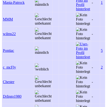
Masta-Patrock
-
1
MMM
-
wilms22
-
Pontiac
5
c_mcFly
-
2
Chester
-
DrIngo1980
-