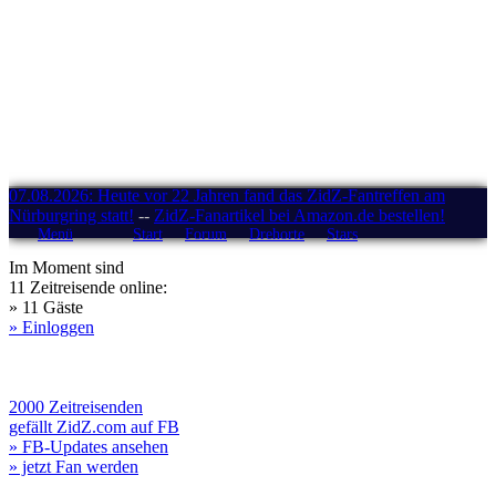
07.08.2026: Heute vor 22 Jahren fand das ZidZ-Fantreffen am
Nürburgring statt!
--
ZidZ-Fanartikel bei Amazon.de bestellen!
Menü
Start
Forum
Drehorte
Stars
Im Moment sind
11 Zeitreisende online:
» 11 Gäste
» Einloggen
2000 Zeitreisenden
gefällt ZidZ.com auf FB
» FB-Updates ansehen
» jetzt Fan werden