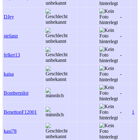
DJey
-
stefann
-
felker13
-
kaisa
-
Bomberpilot
-
BenettonF12001
-
1
kasi78