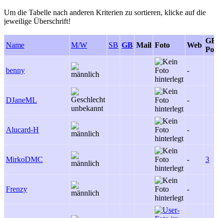
Um die Tabelle nach anderen Kriterien zu sortieren, klicke auf die
jeweilige Überschrift!
GB
Name
M/W
SB
GB
Mail
Foto
Web
Pos
benny
-
DJaneML
-
Alucard-H
-
MirkoDMC
-
3
Frenzy
-