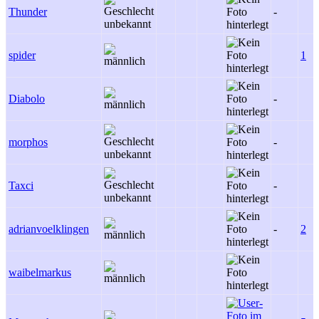
Thunder
-
spider
1
Diabolo
-
morphos
-
Taxci
-
adrianvoelklingen
-
2
waibelmarkus