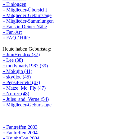
» Einloggen
» Mitglieder-Übersicht
» Mitglieder-Geburtstage
» Mitglieder-Sammlungen
» Fans in Deiner Nähe
» Fan-Art
» FAQ / Hilfe
Heute haben Geburtstag:
» JimiHendrix (37)
» Lee (38)
» mcflymarty1987 (39)
» Mokujin (41)
» skydjoe (45)
» PepsiPerfekt (47)
» Matze_Mc_Fly (47)
» Norrec (48)
» Jules_and_Verne (54)
» Mitglieder-Geburtstage
» Fantreffen 2003
» Fantreffen 2004
» KnightCon 2004