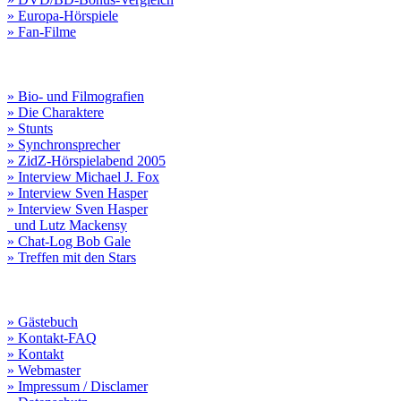
» Europa-Hörspiele
» Fan-Filme
» Bio- und Filmografien
» Die Charaktere
» Stunts
» Synchronsprecher
» ZidZ-Hörspielabend 2005
» Interview Michael J. Fox
» Interview Sven Hasper
» Interview Sven Hasper
und Lutz Mackensy
» Chat-Log Bob Gale
» Treffen mit den Stars
» Gästebuch
» Kontakt-FAQ
» Kontakt
» Webmaster
» Impressum / Disclamer