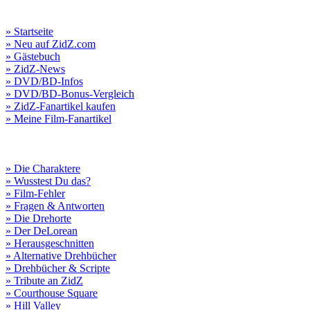
» Startseite
» Neu auf ZidZ.com
» Gästebuch
» ZidZ-News
» DVD/BD-Infos
» DVD/BD-Bonus-Vergleich
» ZidZ-Fanartikel kaufen
» Meine Film-Fanartikel
» Die Charaktere
» Wusstest Du das?
» Film-Fehler
» Fragen & Antworten
» Die Drehorte
» Der DeLorean
» Herausgeschnitten
» Alternative Drehbücher
» Drehbücher & Scripte
» Tribute an ZidZ
» Courthouse Square
» Hill Valley