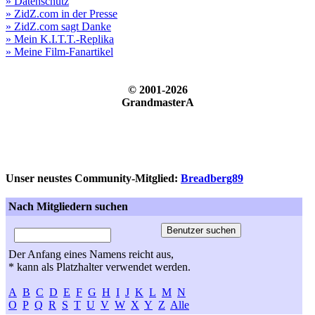
» Datenschutz
» ZidZ.com in der Presse
» ZidZ.com sagt Danke
» Mein K.I.T.T.-Replika
» Meine Film-Fanartikel
© 2001-2026
GrandmasterA
Unser neustes Community-Mitglied:
Breadberg89
Nach Mitgliedern suchen
Der Anfang eines Namens reicht aus,
* kann als Platzhalter verwendet werden.
A
B
C
D
E
F
G
H
I
J
K
L
M
N
O
P
Q
R
S
T
U
V
W
X
Y
Z
Alle