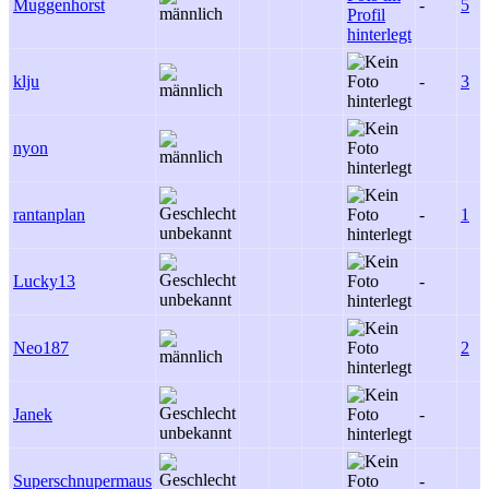
Muggenhorst
-
5
klju
-
3
nyon
rantanplan
-
1
Lucky13
-
Neo187
2
Janek
-
Superschnupermaus
-