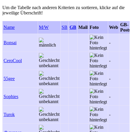
Um die Tabelle nach anderen Kriterien zu sortieren, klicke auf die
jeweilige Überschrift!
GB-
Name
M/W
SB
GB
Mail
Foto
Web
Posts
Bonsai
-
CeroCool
-
55gee
-
Sophies
-
Turok
-