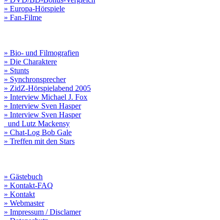
» Europa-Hörspiele
» Fan-Filme
» Bio- und Filmografien
» Die Charaktere
» Stunts
» Synchronsprecher
» ZidZ-Hörspielabend 2005
» Interview Michael J. Fox
» Interview Sven Hasper
» Interview Sven Hasper
und Lutz Mackensy
» Chat-Log Bob Gale
» Treffen mit den Stars
» Gästebuch
» Kontakt-FAQ
» Kontakt
» Webmaster
» Impressum / Disclamer