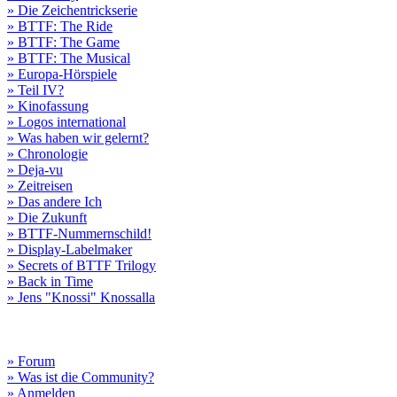
» Die Zeichentrickserie
» BTTF: The Ride
» BTTF: The Game
» BTTF: The Musical
» Europa-Hörspiele
» Teil IV?
» Kinofassung
» Logos international
» Was haben wir gelernt?
» Chronologie
» Deja-vu
» Zeitreisen
» Das andere Ich
» Die Zukunft
» BTTF-Nummernschild!
» Display-Labelmaker
» Secrets of BTTF Trilogy
» Back in Time
» Jens "Knossi" Knossalla
» Forum
» Was ist die Community?
» Anmelden