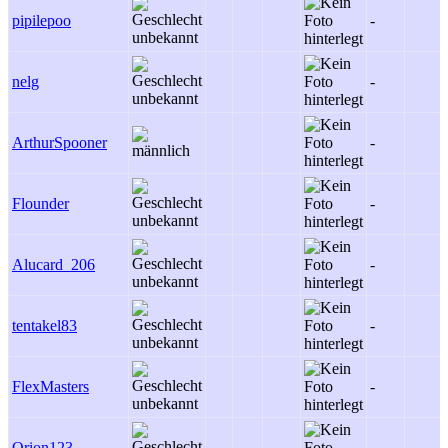
pipilepoo
-
nelg
-
ArthurSpooner
-
Flounder
-
Alucard_206
-
tentakel83
-
FlexMasters
-
Orion123
-