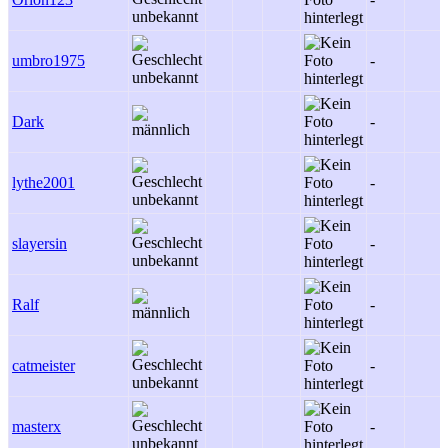
umbro1975
-
Dark
-
lythe2001
-
slayersin
-
Ralf
-
catmeister
-
masterx
-