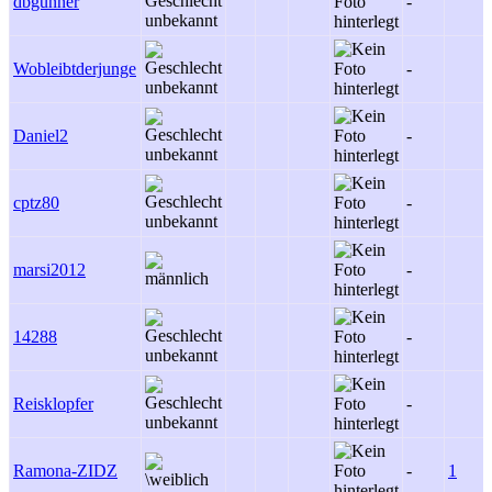
dbgunner
-
Wobleibtderjunge
-
Daniel2
-
cptz80
-
marsi2012
-
14288
-
Reisklopfer
-
Ramona-ZIDZ
-
1