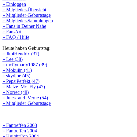
» Einloggen
» Mitglieder-Übersicht
» Mitglieder-Geburtstage
» Mitglieder-Sammlungen
» Fans in Deiner Nähe
» Fan-Art
» FAQ / Hilfe
Heute haben Geburtstag:
» JimiHendrix (37)
» Lee (38)
» mcflymarty1987 (39)
» Mokujin (41)
» skydjoe (45)
» PepsiPerfekt (47)
» Matze_Mc_Fly (47)
» Norrec (48)
» Jules_and_Verne (54)
» Mitglieder-Geburtstage
» Fantreffen 2003
» Fantreffen 2004
» KnightCon 2004