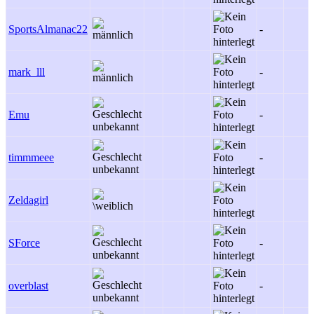
SportsAlmanac22
-
mark_lll
-
Emu
-
timmmeee
-
Zeldagirl
SForce
-
overblast
-