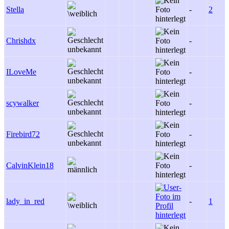
Stella
-
2
Chrishdx
-
ILoveMe
-
scywalker
-
Firebird72
-
CalvinKlein18
-
lady_in_red
-
1