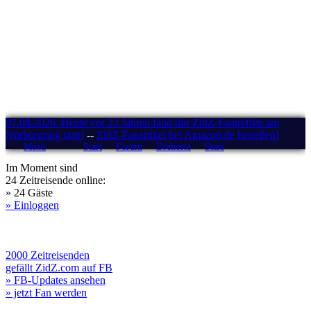
07.08.2026: Heute vor 22 Jahren fand das ZidZ-Fantreffen am
Nürburgring statt!
--
ZidZ-Fanartikel bei Amazon.de bestellen!
Menü
Start
Forum
Drehorte
Stars
Im Moment sind
24 Zeitreisende online:
» 24 Gäste
» Einloggen
2000 Zeitreisenden
gefällt ZidZ.com auf FB
» FB-Updates ansehen
» jetzt Fan werden