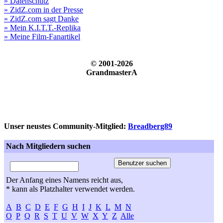
» Datenschutz
» ZidZ.com in der Presse
» ZidZ.com sagt Danke
» Mein K.I.T.T.-Replika
» Meine Film-Fanartikel
© 2001-2026
GrandmasterA
Unser neustes Community-Mitglied:
Breadberg89
Nach Mitgliedern suchen
Der Anfang eines Namens reicht aus,
* kann als Platzhalter verwendet werden.
A
B
C
D
E
F
G
H
I
J
K
L
M
N
O
P
Q
R
S
T
U
V
W
X
Y
Z
Alle