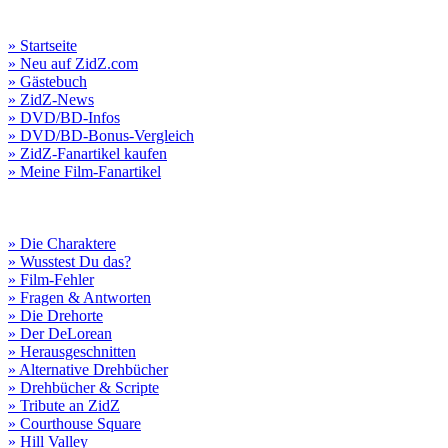
» Startseite
» Neu auf ZidZ.com
» Gästebuch
» ZidZ-News
» DVD/BD-Infos
» DVD/BD-Bonus-Vergleich
» ZidZ-Fanartikel kaufen
» Meine Film-Fanartikel
» Die Charaktere
» Wusstest Du das?
» Film-Fehler
» Fragen & Antworten
» Die Drehorte
» Der DeLorean
» Herausgeschnitten
» Alternative Drehbücher
» Drehbücher & Scripte
» Tribute an ZidZ
» Courthouse Square
» Hill Valley