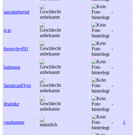
spookiebernd
-
d-lo
-
freestyleyf91
-
balmung
-
JamaicanFlyer
-
drumike
-
vandamme
-
1