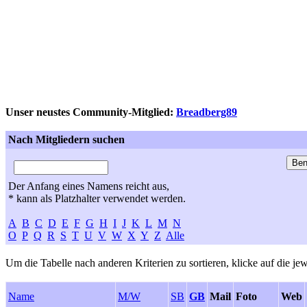
Unser neustes Community-Mitglied:
Breadberg89
Nach Mitgliedern suchen
Der Anfang eines Namens reicht aus,
* kann als Platzhalter verwendet werden.
A
B
C
D
E
F
G
H
I
J
K
L
M
N
O
P
Q
R
S
T
U
V
W
X
Y
Z
Alle
Um die Tabelle nach anderen Kriterien zu sortieren, klicke auf die jew
Name
M/W
SB
GB
Mail
Foto
Web