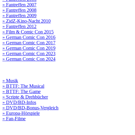
» Fantreffen 2007
» Fantreffen 2008
» Fantreffen 2009
» ZidZ-Kino-Nacht 2010
» Fantreffen 2012
» Film & Comic Con 2015
» German Comic Con 2016
» German Comic Con 2017
» German Comic Con 2019
» German Comic Con 2023
» German Comic Con 2024
» Musik
» BTTF: The Musical
» BTTF: The Game
» Scripte & Drehbücher
» DVD/BD-Infos
» DVD/BD-Bonus-Vergleich
» Europa-Hörspiele
» Fan-Filme