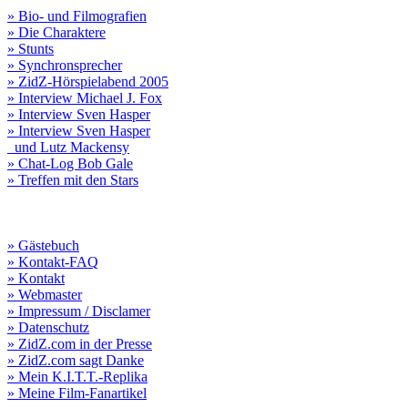
» Bio- und Filmografien
» Die Charaktere
» Stunts
» Synchronsprecher
» ZidZ-Hörspielabend 2005
» Interview Michael J. Fox
» Interview Sven Hasper
» Interview Sven Hasper
und Lutz Mackensy
» Chat-Log Bob Gale
» Treffen mit den Stars
» Gästebuch
» Kontakt-FAQ
» Kontakt
» Webmaster
» Impressum / Disclamer
» Datenschutz
» ZidZ.com in der Presse
» ZidZ.com sagt Danke
» Mein K.I.T.T.-Replika
» Meine Film-Fanartikel