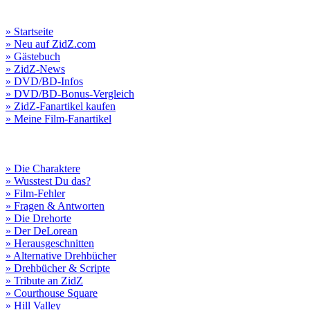
» Startseite
» Neu auf ZidZ.com
» Gästebuch
» ZidZ-News
» DVD/BD-Infos
» DVD/BD-Bonus-Vergleich
» ZidZ-Fanartikel kaufen
» Meine Film-Fanartikel
» Die Charaktere
» Wusstest Du das?
» Film-Fehler
» Fragen & Antworten
» Die Drehorte
» Der DeLorean
» Herausgeschnitten
» Alternative Drehbücher
» Drehbücher & Scripte
» Tribute an ZidZ
» Courthouse Square
» Hill Valley