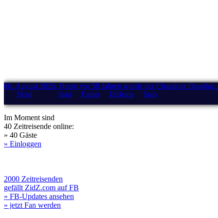
06. August 2026: Heute vor 58 Jahren wurde der Charakter Douglas 
Menü
Start
Forum
Drehorte
Stars
Im Moment sind
40 Zeitreisende online:
» 40 Gäste
» Einloggen
2000 Zeitreisenden
gefällt ZidZ.com auf FB
» FB-Updates ansehen
» jetzt Fan werden