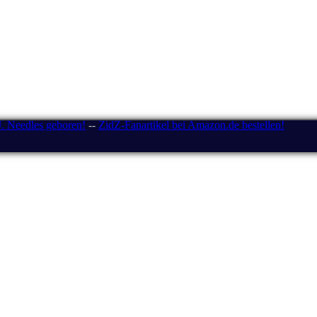
J. Needles geboren!
--
ZidZ-Fanartikel bei Amazon.de bestellen!