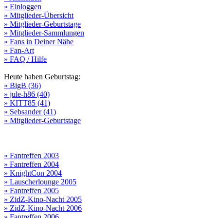
» Einloggen
» Mitglieder-Übersicht
» Mitglieder-Geburtstage
» Mitglieder-Sammlungen
» Fans in Deiner Nähe
» Fan-Art
» FAQ / Hilfe
Heute haben Geburtstag:
» BigB (36)
» jule-h86 (40)
» KITT85 (41)
» Sebsander (41)
» Mitglieder-Geburtstage
» Fantreffen 2003
» Fantreffen 2004
» KnightCon 2004
» Lauscherlounge 2005
» Fantreffen 2005
» ZidZ-Kino-Nacht 2005
» ZidZ-Kino-Nacht 2006
» Fantreffen 2006