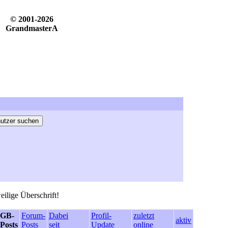
© 2001-2026
GrandmasterA
eilige Überschrift!
GB-
Forum-
Dabei
Profil-
zuletzt
aktiv
Posts
Posts
seit
Update
online