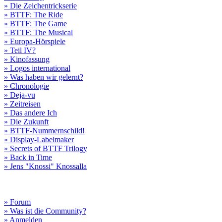
» Die Zeichentrickserie
» BTTF: The Ride
» BTTF: The Game
» BTTF: The Musical
» Europa-Hörspiele
» Teil IV?
» Kinofassung
» Logos international
» Was haben wir gelernt?
» Chronologie
» Deja-vu
» Zeitreisen
» Das andere Ich
» Die Zukunft
» BTTF-Nummernschild!
» Display-Labelmaker
» Secrets of BTTF Trilogy
» Back in Time
» Jens "Knossi" Knossalla
» Forum
» Was ist die Community?
» Anmelden