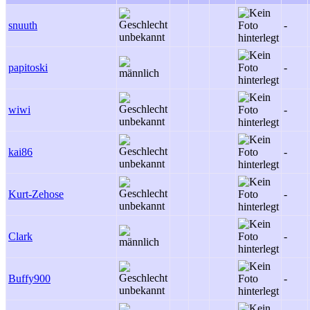
snuuth
-
papitoski
-
wiwi
-
kai86
-
Kurt-Zehose
-
Clark
-
Buffy900
-