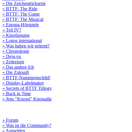
» Die Zeichentrickserie
» BTTF: The Ride
» BTTF: The Game
» BTTF: The Musical
» Europa-Hörspiele
» Teil IV?
» Kinofassung
» Logos international
» Was haben wir gelernt?
» Chronologie
» Deja-vu
» Zeitreisen
» Das andere Ich
» Die Zukunft
» BTTF-Nummernschild!
» Display-Labelmaker
» Secrets of BTTF Trilogy
» Back in Time
» Jens "Knossi" Knossalla
» Forum
» Was ist die Community?
» Anmelden