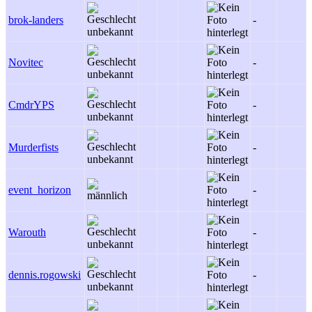
brok-landers
-
-
Novitec
-
-
CmdrYPS
-
-
Murderfists
-
-
event_horizon
-
-
Warouth
-
-
dennis.rogowski
-
-