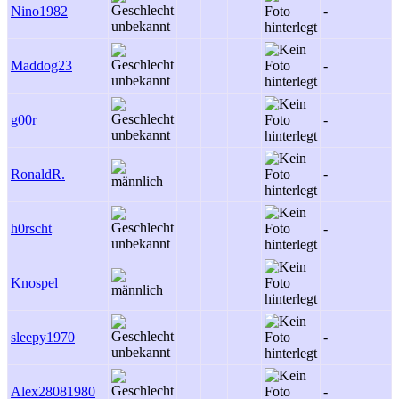
Nino1982
-
-
Maddog23
-
-
g00r
-
RonaldR.
-
-
h0rscht
-
-
Knospel
-
sleepy1970
-
-
Alex28081980
-
-