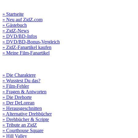
» Startseite
» Neu auf ZidZ.com
» Gästebuch
» ZidZ-News
» DVD/BD-Infos
» DVD/BD-Bonus-Vergleich
» ZidZ-Fanartikel kaufen
» Meine Film-Fanartikel
» Die Charaktere
» Wusstest Du das?
» Film-Fehler
» Fragen & Antworten
» Die Drehorte
» Der DeLorean
» Herausgeschnitten
» Alternative Drehbücher
» Drehbücher & Scripte
» Tribute an ZidZ
» Courthouse Square
» Hill Valley