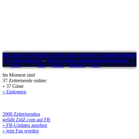
06. August 2026: Heute vor 58 Jahren wurde der Charakter Douglas
J. Needles geboren!
--
ZidZ-Fanartikel bei Amazon.de bestellen!
Menü
Start
Forum
Drehorte
Stars
Im Moment sind
37 Zeitreisende online:
» 37 Gäste
» Einloggen
2000 Zeitreisenden
gefällt ZidZ.com auf FB
» FB-Updates ansehen
» jetzt Fan werden