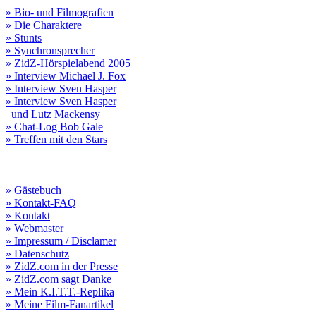
» Bio- und Filmografien
» Die Charaktere
» Stunts
» Synchronsprecher
» ZidZ-Hörspielabend 2005
» Interview Michael J. Fox
» Interview Sven Hasper
» Interview Sven Hasper
und Lutz Mackensy
» Chat-Log Bob Gale
» Treffen mit den Stars
» Gästebuch
» Kontakt-FAQ
» Kontakt
» Webmaster
» Impressum / Disclamer
» Datenschutz
» ZidZ.com in der Presse
» ZidZ.com sagt Danke
» Mein K.I.T.T.-Replika
» Meine Film-Fanartikel