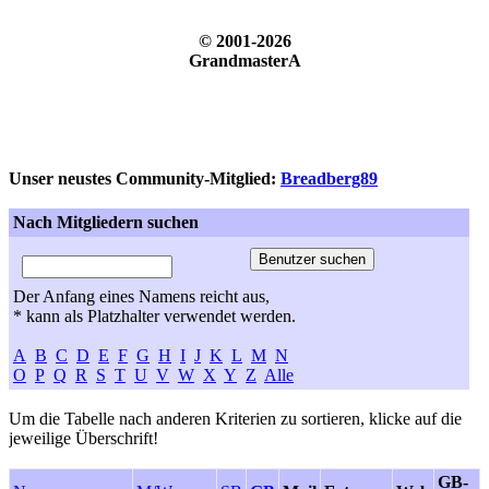
© 2001-2026
GrandmasterA
Unser neustes Community-Mitglied:
Breadberg89
Nach Mitgliedern suchen
Der Anfang eines Namens reicht aus,
* kann als Platzhalter verwendet werden.
A
B
C
D
E
F
G
H
I
J
K
L
M
N
O
P
Q
R
S
T
U
V
W
X
Y
Z
Alle
Um die Tabelle nach anderen Kriterien zu sortieren, klicke auf die
jeweilige Überschrift!
GB-