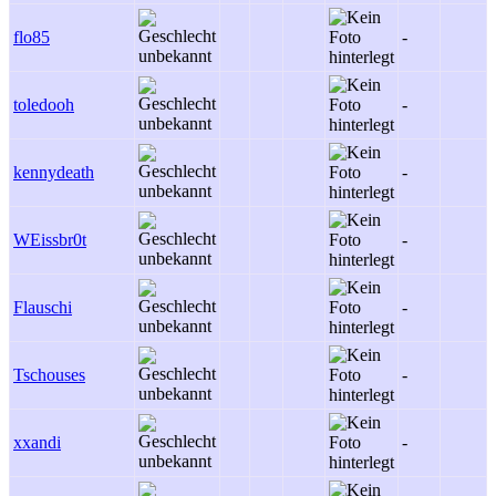
flo85
-
-
toledooh
-
-
kennydeath
-
-
WEissbr0t
-
-
Flauschi
-
-
Tschouses
-
-
xxandi
-
-