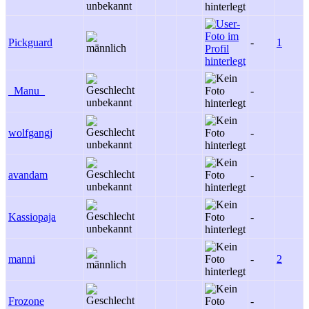
Pickguard
-
1
_Manu_
-
-
wolfgangj
-
-
avandam
-
-
Kassiopaja
-
-
manni
-
2
Frozone
-
-