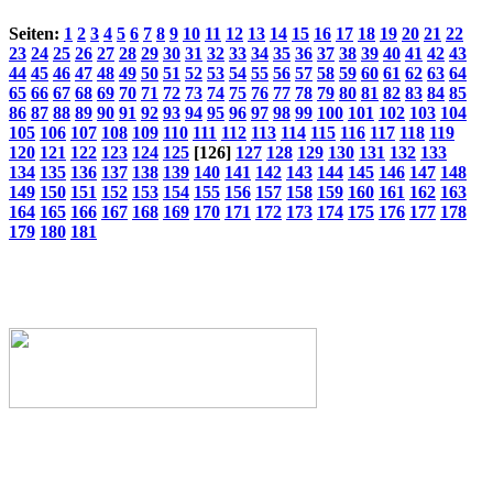
Seiten:
1
2
3
4
5
6
7
8
9
10
11
12
13
14
15
16
17
18
19
20
21
22
23
24
25
26
27
28
29
30
31
32
33
34
35
36
37
38
39
40
41
42
43
44
45
46
47
48
49
50
51
52
53
54
55
56
57
58
59
60
61
62
63
64
65
66
67
68
69
70
71
72
73
74
75
76
77
78
79
80
81
82
83
84
85
86
87
88
89
90
91
92
93
94
95
96
97
98
99
100
101
102
103
104
105
106
107
108
109
110
111
112
113
114
115
116
117
118
119
120
121
122
123
124
125
[126]
127
128
129
130
131
132
133
134
135
136
137
138
139
140
141
142
143
144
145
146
147
148
149
150
151
152
153
154
155
156
157
158
159
160
161
162
163
164
165
166
167
168
169
170
171
172
173
174
175
176
177
178
179
180
181