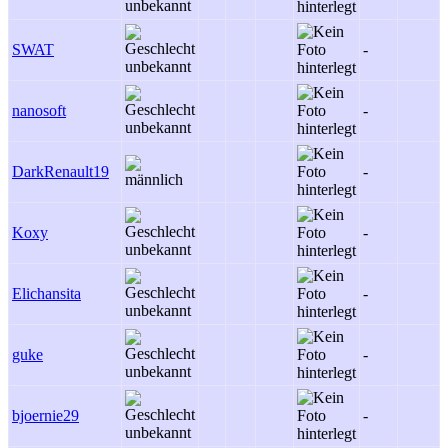
SWAT
-
-
nanosoft
-
-
DarkRenault19
-
Koxy
-
-
Elichansita
-
-
guke
-
-
bjoernie29
-
-