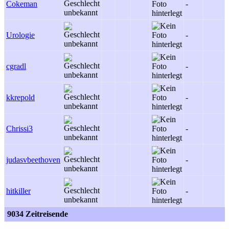
Cokeman
-
-
Urologie
-
-
cgradl
-
-
kkrepold
-
-
Chrissi3
-
judasvbeethoven
-
-
hitkiller
-
-
9034 Zeitreisende