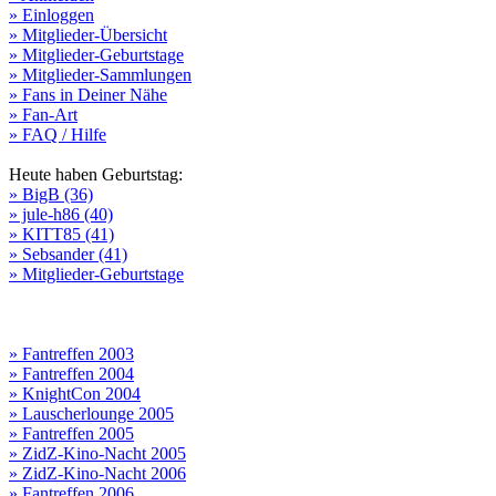
» Einloggen
» Mitglieder-Übersicht
» Mitglieder-Geburtstage
» Mitglieder-Sammlungen
» Fans in Deiner Nähe
» Fan-Art
» FAQ / Hilfe
Heute haben Geburtstag:
» BigB (36)
» jule-h86 (40)
» KITT85 (41)
» Sebsander (41)
» Mitglieder-Geburtstage
» Fantreffen 2003
» Fantreffen 2004
» KnightCon 2004
» Lauscherlounge 2005
» Fantreffen 2005
» ZidZ-Kino-Nacht 2005
» ZidZ-Kino-Nacht 2006
» Fantreffen 2006