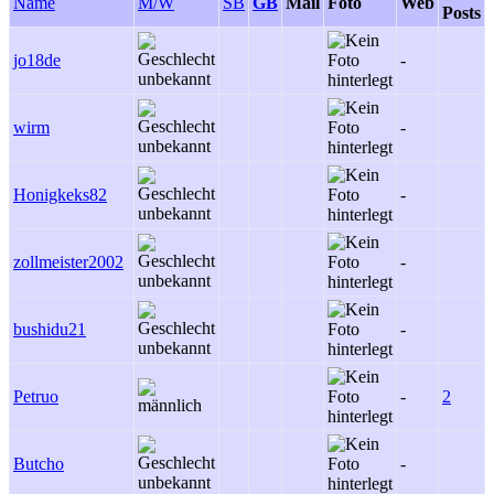
Name
M/W
SB
GB
Mail
Foto
Web
Posts
jo18de
-
-
wirm
-
-
Honigkeks82
-
-
zollmeister2002
-
-
bushidu21
-
-
Petruo
-
2
Butcho
-
-