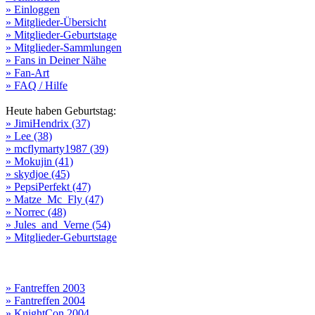
» Einloggen
» Mitglieder-Übersicht
» Mitglieder-Geburtstage
» Mitglieder-Sammlungen
» Fans in Deiner Nähe
» Fan-Art
» FAQ / Hilfe
Heute haben Geburtstag:
» JimiHendrix (37)
» Lee (38)
» mcflymarty1987 (39)
» Mokujin (41)
» skydjoe (45)
» PepsiPerfekt (47)
» Matze_Mc_Fly (47)
» Norrec (48)
» Jules_and_Verne (54)
» Mitglieder-Geburtstage
» Fantreffen 2003
» Fantreffen 2004
» KnightCon 2004