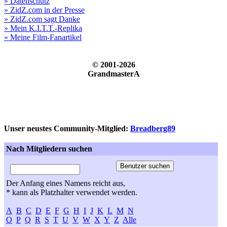
» Datenschutz
» ZidZ.com in der Presse
» ZidZ.com sagt Danke
» Mein K.I.T.T.-Replika
» Meine Film-Fanartikel
© 2001-2026
GrandmasterA
Unser neustes Community-Mitglied:
Breadberg89
Nach Mitgliedern suchen
Der Anfang eines Namens reicht aus,
* kann als Platzhalter verwendet werden.
A
B
C
D
E
F
G
H
I
J
K
L
M
N
O
P
Q
R
S
T
U
V
W
X
Y
Z
Alle