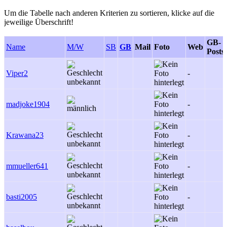
Um die Tabelle nach anderen Kriterien zu sortieren, klicke auf die
jeweilige Überschrift!
GB-
Name
M/W
SB
GB
Mail
Foto
Web
Posts
Viper2
-
madjoke1904
-
Krawana23
-
mmueller641
-
basti2005
-