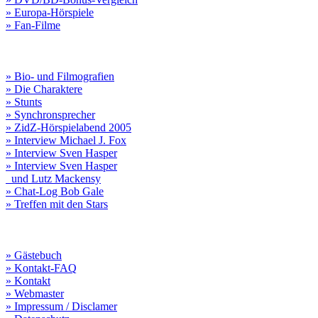
» Europa-Hörspiele
» Fan-Filme
» Bio- und Filmografien
» Die Charaktere
» Stunts
» Synchronsprecher
» ZidZ-Hörspielabend 2005
» Interview Michael J. Fox
» Interview Sven Hasper
» Interview Sven Hasper
und Lutz Mackensy
» Chat-Log Bob Gale
» Treffen mit den Stars
» Gästebuch
» Kontakt-FAQ
» Kontakt
» Webmaster
» Impressum / Disclamer