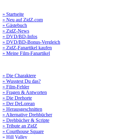
» Startseite
» Neu auf ZidZ.com
» Gästebuch
» ZidZ-News
» DVD/BD-Infos
» DVD/BD-Bonus-Vergleich
» ZidZ-Fanartikel kaufen
» Meine Film-Fanartikel
» Die Charaktere
» Wusstest Du das?
» Film-Fehler
» Fragen & Antworten
» Die Drehorte
» Der DeLorean
» Herausgeschnitten
» Alternative Drehbücher
» Drehbücher & Scripte
» Tribute an ZidZ
» Courthouse Square
» Hill Valley