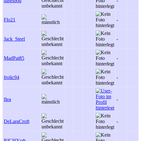
haselbou
-
Flo21
-
Jack_Steel
-
MadPat85
-
frolic94
-
flea
-
DeLaraCroft
-
RICHYsrb
-