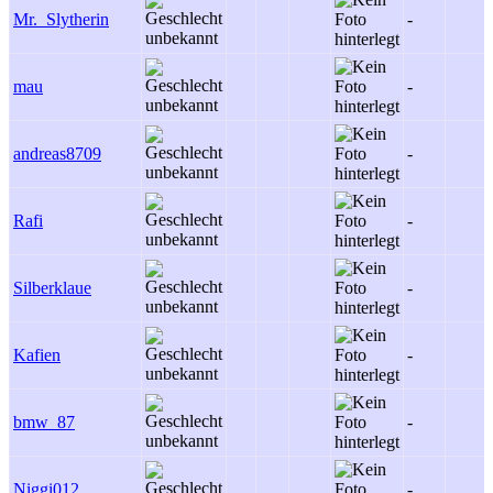
Mr._Slytherin
-
mau
-
andreas8709
-
Rafi
-
Silberklaue
-
Kafien
-
bmw_87
-
Niggi012
-