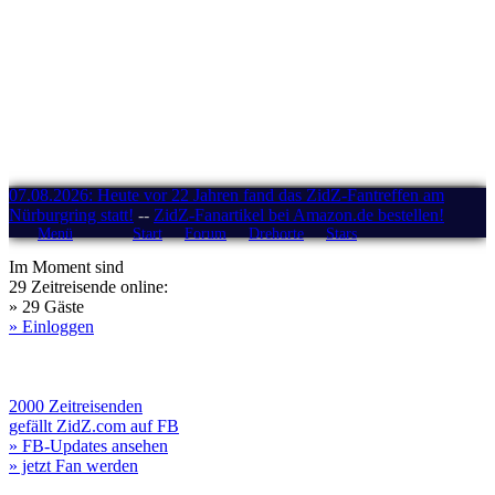
07.08.2026: Heute vor 22 Jahren fand das ZidZ-Fantreffen am
Nürburgring statt!
--
ZidZ-Fanartikel bei Amazon.de bestellen!
Menü
Start
Forum
Drehorte
Stars
Im Moment sind
29 Zeitreisende online:
» 29 Gäste
» Einloggen
2000 Zeitreisenden
gefällt ZidZ.com auf FB
» FB-Updates ansehen
» jetzt Fan werden