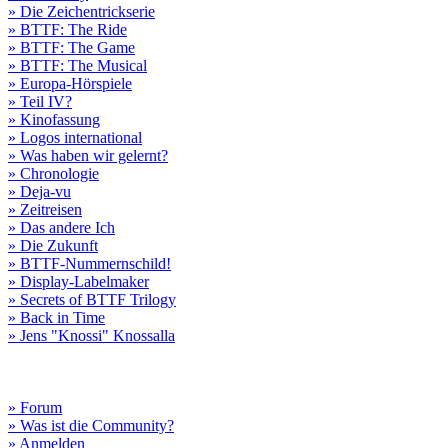
» Die Zeichentrickserie
» BTTF: The Ride
» BTTF: The Game
» BTTF: The Musical
» Europa-Hörspiele
» Teil IV?
» Kinofassung
» Logos international
» Was haben wir gelernt?
» Chronologie
» Deja-vu
» Zeitreisen
» Das andere Ich
» Die Zukunft
» BTTF-Nummernschild!
» Display-Labelmaker
» Secrets of BTTF Trilogy
» Back in Time
» Jens "Knossi" Knossalla
» Forum
» Was ist die Community?
» Anmelden