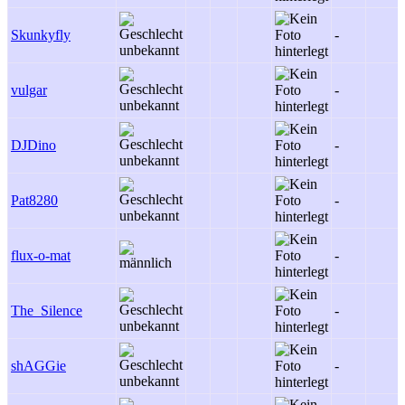
Skunkyfly
-
vulgar
-
DJDino
-
Pat8280
-
flux-o-mat
-
The_Silence
-
shAGGie
-