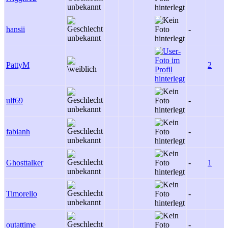
hansii
-
PattyM
2
ulf69
-
fabianh
-
Ghosttalker
-
1
Timorello
-
outattime
-