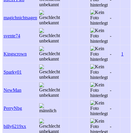
magichnichtsagen
-
svente74
-
Kingscrown
-
1
Sparky01
-
NewMan
-
PerryNbg
-
billy6219xx
-