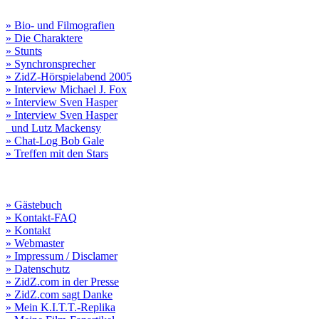
» Bio- und Filmografien
» Die Charaktere
» Stunts
» Synchronsprecher
» ZidZ-Hörspielabend 2005
» Interview Michael J. Fox
» Interview Sven Hasper
» Interview Sven Hasper
und Lutz Mackensy
» Chat-Log Bob Gale
» Treffen mit den Stars
» Gästebuch
» Kontakt-FAQ
» Kontakt
» Webmaster
» Impressum / Disclamer
» Datenschutz
» ZidZ.com in der Presse
» ZidZ.com sagt Danke
» Mein K.I.T.T.-Replika