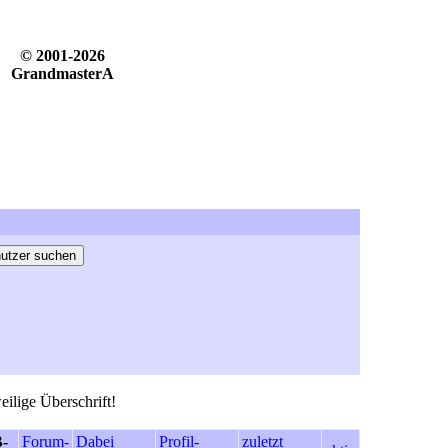
© 2001-2026
GrandmasterA
eilige Überschrift!
-
Forum-
Dabei
Profil-
zuletzt