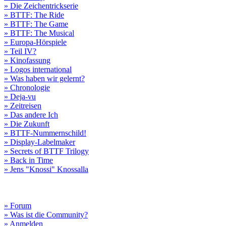
» Die Zeichentrickserie
» BTTF: The Ride
» BTTF: The Game
» BTTF: The Musical
» Europa-Hörspiele
» Teil IV?
» Kinofassung
» Logos international
» Was haben wir gelernt?
» Chronologie
» Deja-vu
» Zeitreisen
» Das andere Ich
» Die Zukunft
» BTTF-Nummernschild!
» Display-Labelmaker
» Secrets of BTTF Trilogy
» Back in Time
» Jens "Knossi" Knossalla
» Forum
» Was ist die Community?
» Anmelden