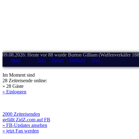
09.08.2026: Heute vor 88 wurde Burton Gilliam (Waffenverkäfer 188
Menü
Start
Forum
Drehorte
Stars
Im Moment sind
28 Zeitreisende online:
» 28 Gäste
» Einloggen
2000 Zeitreisenden
gefällt ZidZ.com auf FB
» FB-Updates ansehen
» jetzt Fan werden