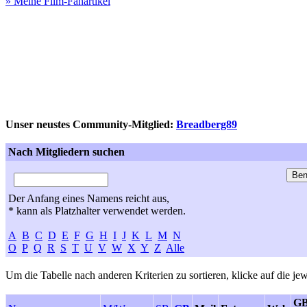
» Meine Film-Fanartikel
Unser neustes Community-Mitglied:
Breadberg89
Nach Mitgliedern suchen
Der Anfang eines Namens reicht aus,
* kann als Platzhalter verwendet werden.
A
B
C
D
E
F
G
H
I
J
K
L
M
N
O
P
Q
R
S
T
U
V
W
X
Y
Z
Alle
Um die Tabelle nach anderen Kriterien zu sortieren, klicke auf die jew
GB