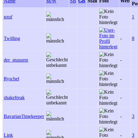
Name
M/W
SB
GB
Mail
Foto
Web
Po
gzuf
1
Twilling
-
8
der_stuuurm
-
Ryschel
-
shakefreak
-
BavarianTimekeeper
-
3
Link
-
3