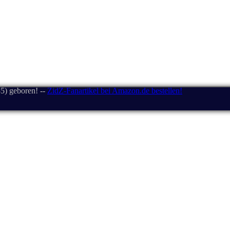
5) geboren! --
ZidZ-Fanartikel bei Amazon.de bestellen!