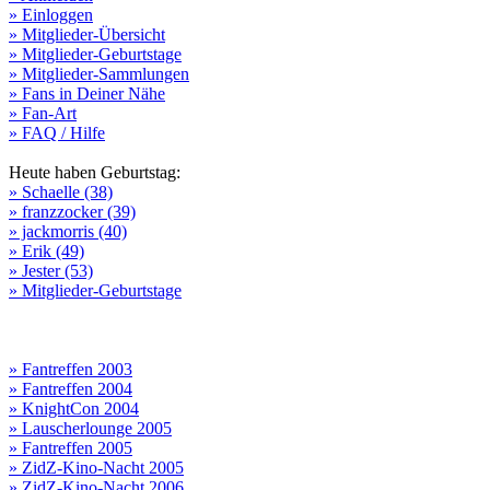
» Einloggen
» Mitglieder-Übersicht
» Mitglieder-Geburtstage
» Mitglieder-Sammlungen
» Fans in Deiner Nähe
» Fan-Art
» FAQ / Hilfe
Heute haben Geburtstag:
» Schaelle (38)
» franzzocker (39)
» jackmorris (40)
» Erik (49)
» Jester (53)
» Mitglieder-Geburtstage
» Fantreffen 2003
» Fantreffen 2004
» KnightCon 2004
» Lauscherlounge 2005
» Fantreffen 2005
» ZidZ-Kino-Nacht 2005
» ZidZ-Kino-Nacht 2006