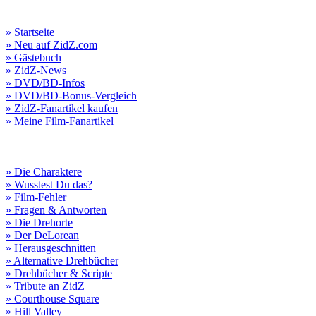
» Startseite
» Neu auf ZidZ.com
» Gästebuch
» ZidZ-News
» DVD/BD-Infos
» DVD/BD-Bonus-Vergleich
» ZidZ-Fanartikel kaufen
» Meine Film-Fanartikel
» Die Charaktere
» Wusstest Du das?
» Film-Fehler
» Fragen & Antworten
» Die Drehorte
» Der DeLorean
» Herausgeschnitten
» Alternative Drehbücher
» Drehbücher & Scripte
» Tribute an ZidZ
» Courthouse Square
» Hill Valley