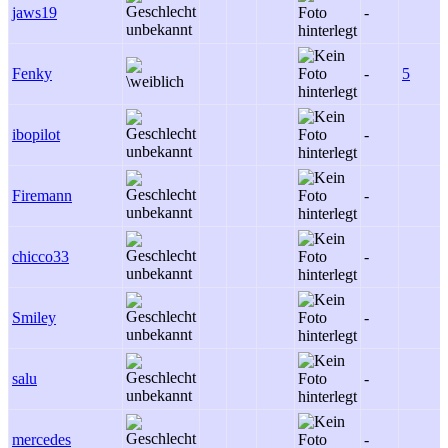
jaws19
-
Fenky
-
5
ibopilot
-
Firemann
-
chicco33
-
Smiley
-
salu
-
mercedes
-