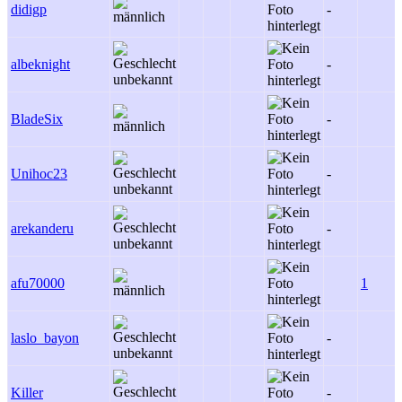
didigp
-
albeknight
-
BladeSix
-
Unihoc23
-
arekanderu
-
afu70000
1
laslo_bayon
-
Killer
-