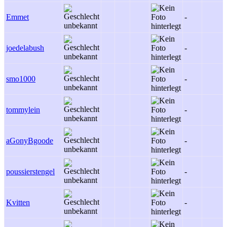
Emmet
-
joedelabush
-
smo1000
-
tommylein
-
aGonyBgoode
-
poussierstengel
-
Kvitten
-