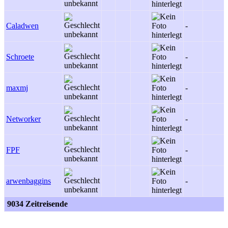
Caladwen
-
Schroete
-
maxmj
-
Networker
-
FPF
-
arwenbaggins
-
9034 Zeitreisende