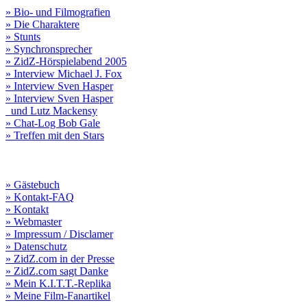
» Bio- und Filmografien
» Die Charaktere
» Stunts
» Synchronsprecher
» ZidZ-Hörspielabend 2005
» Interview Michael J. Fox
» Interview Sven Hasper
» Interview Sven Hasper
und Lutz Mackensy
» Chat-Log Bob Gale
» Treffen mit den Stars
» Gästebuch
» Kontakt-FAQ
» Kontakt
» Webmaster
» Impressum / Disclamer
» Datenschutz
» ZidZ.com in der Presse
» ZidZ.com sagt Danke
» Mein K.I.T.T.-Replika
» Meine Film-Fanartikel