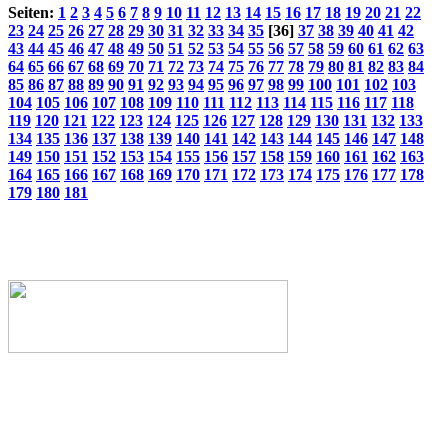
Seiten:
1
2
3
4
5
6
7
8
9
10
11
12
13
14
15
16
17
18
19
20
21
22
23
24
25
26
27
28
29
30
31
32
33
34
35
[36]
37
38
39
40
41
42
43
44
45
46
47
48
49
50
51
52
53
54
55
56
57
58
59
60
61
62
63
64
65
66
67
68
69
70
71
72
73
74
75
76
77
78
79
80
81
82
83
84
85
86
87
88
89
90
91
92
93
94
95
96
97
98
99
100
101
102
103
104
105
106
107
108
109
110
111
112
113
114
115
116
117
118
119
120
121
122
123
124
125
126
127
128
129
130
131
132
133
134
135
136
137
138
139
140
141
142
143
144
145
146
147
148
149
150
151
152
153
154
155
156
157
158
159
160
161
162
163
164
165
166
167
168
169
170
171
172
173
174
175
176
177
178
179
180
181