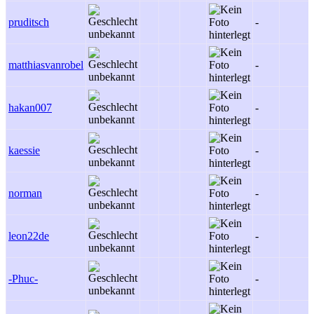
pruditsch
-
matthiasvanrobel
-
hakan007
-
kaessie
-
norman
-
leon22de
-
-Phuc-
-