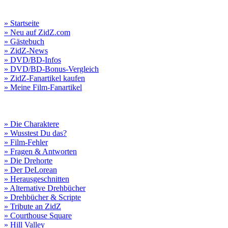
» Startseite
» Neu auf ZidZ.com
» Gästebuch
» ZidZ-News
» DVD/BD-Infos
» DVD/BD-Bonus-Vergleich
» ZidZ-Fanartikel kaufen
» Meine Film-Fanartikel
» Die Charaktere
» Wusstest Du das?
» Film-Fehler
» Fragen & Antworten
» Die Drehorte
» Der DeLorean
» Herausgeschnitten
» Alternative Drehbücher
» Drehbücher & Scripte
» Tribute an ZidZ
» Courthouse Square
» Hill Valley