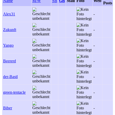
Name
M/W
SB
GB
Mail
Foto
Web
Posts
Alex31
-
Zukunft
-
Yango
-
Beererd
-
der-Bastl
-
green-tentacle
-
Biber
-