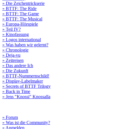
» Die Zeichentrickserie
» BTTF: The Ride
» BTTF: The Game
» BTTF: The Musical
» Europa-Hörspiele
» Teil IV?
» Kinofassung
» Logos international
» Was haben wir gelernt?
» Chronologie
» Deja-vu
» Zeitreisen
» Das andere Ich
» Die Zukunft
» BTTF-Nummernschild!
» Display-Labelmaker
» Secrets of BTTF Trilogy
» Back in Time
» Jens "Knossi" Knossalla
» Forum
» Was ist die Community?
» Anmelden