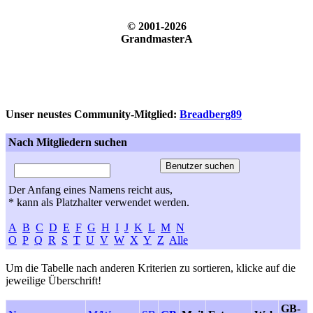
© 2001-2026
GrandmasterA
Unser neustes Community-Mitglied:
Breadberg89
Nach Mitgliedern suchen
Der Anfang eines Namens reicht aus,
* kann als Platzhalter verwendet werden.
A
B
C
D
E
F
G
H
I
J
K
L
M
N
O
P
Q
R
S
T
U
V
W
X
Y
Z
Alle
Um die Tabelle nach anderen Kriterien zu sortieren, klicke auf die
jeweilige Überschrift!
GB-