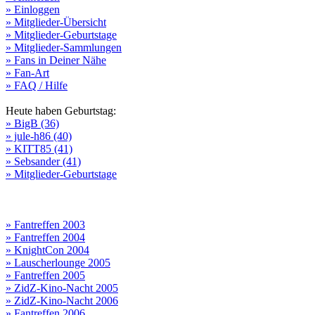
» Einloggen
» Mitglieder-Übersicht
» Mitglieder-Geburtstage
» Mitglieder-Sammlungen
» Fans in Deiner Nähe
» Fan-Art
» FAQ / Hilfe
Heute haben Geburtstag:
» BigB (36)
» jule-h86 (40)
» KITT85 (41)
» Sebsander (41)
» Mitglieder-Geburtstage
» Fantreffen 2003
» Fantreffen 2004
» KnightCon 2004
» Lauscherlounge 2005
» Fantreffen 2005
» ZidZ-Kino-Nacht 2005
» ZidZ-Kino-Nacht 2006
» Fantreffen 2006