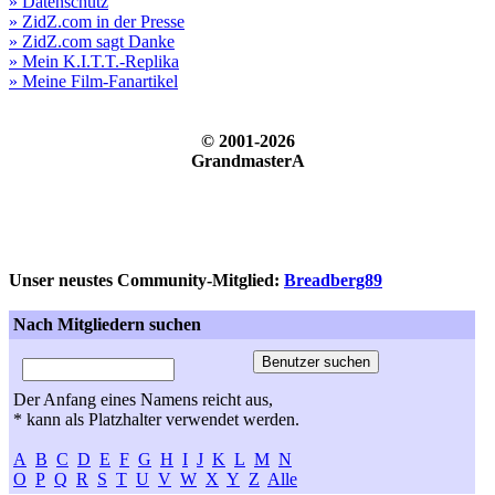
» Datenschutz
» ZidZ.com in der Presse
» ZidZ.com sagt Danke
» Mein K.I.T.T.-Replika
» Meine Film-Fanartikel
© 2001-2026
GrandmasterA
Unser neustes Community-Mitglied:
Breadberg89
Nach Mitgliedern suchen
Der Anfang eines Namens reicht aus,
* kann als Platzhalter verwendet werden.
A
B
C
D
E
F
G
H
I
J
K
L
M
N
O
P
Q
R
S
T
U
V
W
X
Y
Z
Alle