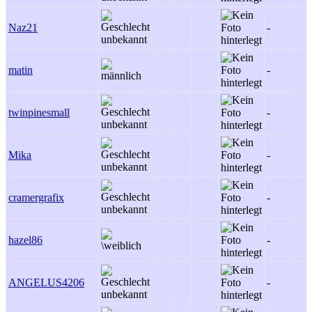
Naz21
-
matin
-
twinpinesmall
-
Mika
-
cramergrafix
-
hazel86
-
ANGELUS4206
-