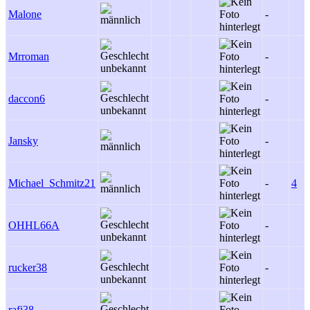
Malone
-
Mrroman
-
daccon6
-
Jansky
-
Michael_Schmitz21
-
4
OHHL66A
-
rucker38
-
rafi38
-