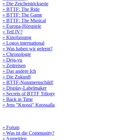
» Die Zeichentrickserie
» BTTF: The Ride
» BTTF: The Game
» BTTF: The Musical
» Europa-Hörspiele
» Teil IV?
» Kinofassung
» Logos international
» Was haben wir gelernt?
» Chronologie
» Deja-vu
» Zeitreisen
» Das andere Ich
» Die Zukunft
» BTTF-Nummernschild!
» Display-Labelmaker
» Secrets of BTTF Trilogy
» Back in Time
» Jens "Knossi" Knossalla
» Forum
» Was ist die Community?
» Anmelden