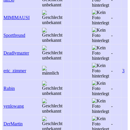
MIMIMAUSI
-
Sportfreund
-
Deadlymazter
-
eric_zimmer
-
3
Rubin
-
yenlowang
-
DerMartin
-