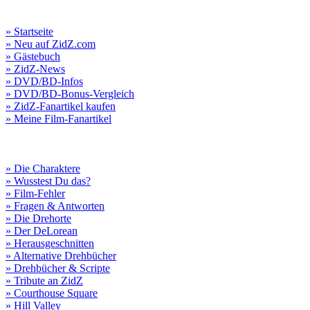
» Startseite
» Neu auf ZidZ.com
» Gästebuch
» ZidZ-News
» DVD/BD-Infos
» DVD/BD-Bonus-Vergleich
» ZidZ-Fanartikel kaufen
» Meine Film-Fanartikel
» Die Charaktere
» Wusstest Du das?
» Film-Fehler
» Fragen & Antworten
» Die Drehorte
» Der DeLorean
» Herausgeschnitten
» Alternative Drehbücher
» Drehbücher & Scripte
» Tribute an ZidZ
» Courthouse Square
» Hill Valley