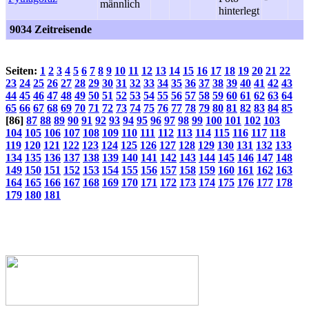
9034 Zeitreisende
Seiten:
1
2
3
4
5
6
7
8
9
10
11
12
13
14
15
16
17
18
19
20
21
22
23
24
25
26
27
28
29
30
31
32
33
34
35
36
37
38
39
40
41
42
43
44
45
46
47
48
49
50
51
52
53
54
55
56
57
58
59
60
61
62
63
64
65
66
67
68
69
70
71
72
73
74
75
76
77
78
79
80
81
82
83
84
85
[86]
87
88
89
90
91
92
93
94
95
96
97
98
99
100
101
102
103
104
105
106
107
108
109
110
111
112
113
114
115
116
117
118
119
120
121
122
123
124
125
126
127
128
129
130
131
132
133
134
135
136
137
138
139
140
141
142
143
144
145
146
147
148
149
150
151
152
153
154
155
156
157
158
159
160
161
162
163
164
165
166
167
168
169
170
171
172
173
174
175
176
177
178
179
180
181