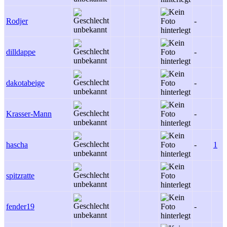
Rodjer
-
dilldappe
-
dakotabeige
-
Krasser-Mann
-
hascha
-
1
spitzratte
fender19
-