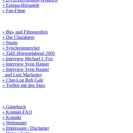
» Europa-Hörspiele
» Fan-Filme
» Bio- und Filmografien
» Die Charaktere
» Stunts
» Synchronsprecher
» ZidZ-Hörspielabend 2005
» Interview Michael J. Fox
» Interview Sven Hasper
» Interview Sven Hasper
und Lutz Mackensy
» Chat-Log Bob Gale
» Treffen mit den Stars
» Gästebuch
» Kontakt-FAQ
» Kontakt
» Webmaster
» Impressum / Disclamer