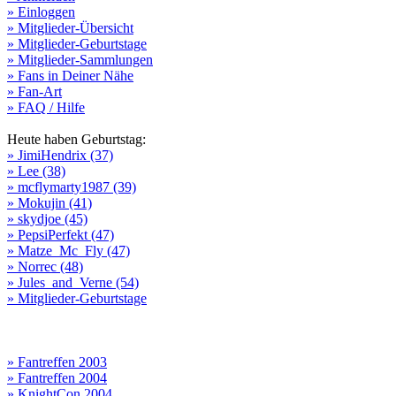
» Einloggen
» Mitglieder-Übersicht
» Mitglieder-Geburtstage
» Mitglieder-Sammlungen
» Fans in Deiner Nähe
» Fan-Art
» FAQ / Hilfe
Heute haben Geburtstag:
» JimiHendrix (37)
» Lee (38)
» mcflymarty1987 (39)
» Mokujin (41)
» skydjoe (45)
» PepsiPerfekt (47)
» Matze_Mc_Fly (47)
» Norrec (48)
» Jules_and_Verne (54)
» Mitglieder-Geburtstage
» Fantreffen 2003
» Fantreffen 2004
» KnightCon 2004