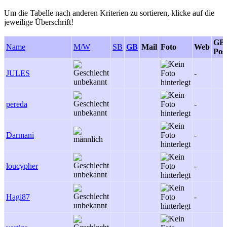
Um die Tabelle nach anderen Kriterien zu sortieren, klicke auf die
jeweilige Überschrift!
GB
Name
M/W
SB
GB
Mail
Foto
Web
Pos
JULES
-
pereda
-
Darmani
-
loucypher
-
Hagi87
-