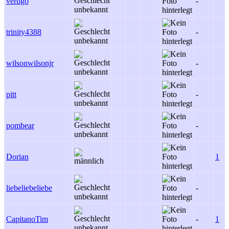
vertigo
-
trinity4388
-
wilsonwilsonjr
-
pitt
-
pombear
-
Dorian
1
liebeliebeliebe
-
CapitanoTim
-
1