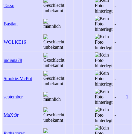
Tasso
-
Bastian
-
WOLKE16
-
indiana78
-
Smokie-McPot
-
september
-
1
MaXt0r
-
Pythagoraz
-