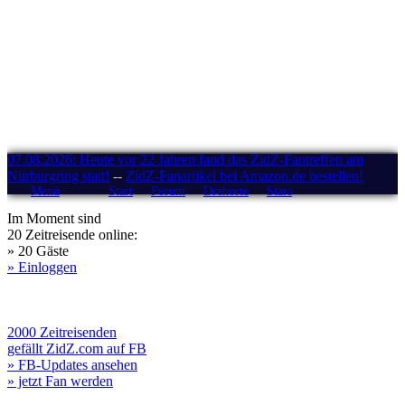
07.08.2026: Heute vor 22 Jahren fand das ZidZ-Fantreffen am
Nürburgring statt!
--
ZidZ-Fanartikel bei Amazon.de bestellen!
Menü
Start
Forum
Drehorte
Stars
Im Moment sind
20 Zeitreisende online:
» 20 Gäste
» Einloggen
2000 Zeitreisenden
gefällt ZidZ.com auf FB
» FB-Updates ansehen
» jetzt Fan werden