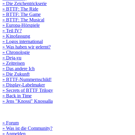
» Die Zeichentrickserie
» BTTF: The Ride
» BTTF: The Game
» BTTF: The Musical
» Europa-Hörspiele
» Teil IV?
» Kinofassung
» Logos international
» Was haben wir gelernt?
» Chronologie
» Deja-vu
» Zeitreisen
» Das andere Ich
» Die Zukunft
» BTTF-Nummernschild!
» Display-Labelmaker
» Secrets of BTTF Trilogy
» Back in Time
» Jens "Knossi" Knossalla
» Forum
» Was ist die Community?
» Anmelden