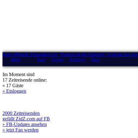
Jetzt offizielle Fanartikel zur "Zurück in die Zukunft"-Trilogie bei A
Menü
Start
Forum
Drehorte
Stars
Im Moment sind
17 Zeitreisende online:
» 17 Gäste
» Einloggen
2000 Zeitreisenden
gefällt ZidZ.com auf FB
» FB-Updates ansehen
» jetzt Fan werden