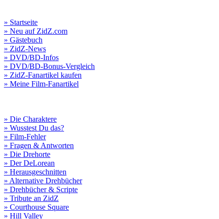
» Startseite
» Neu auf ZidZ.com
» Gästebuch
» ZidZ-News
» DVD/BD-Infos
» DVD/BD-Bonus-Vergleich
» ZidZ-Fanartikel kaufen
» Meine Film-Fanartikel
» Die Charaktere
» Wusstest Du das?
» Film-Fehler
» Fragen & Antworten
» Die Drehorte
» Der DeLorean
» Herausgeschnitten
» Alternative Drehbücher
» Drehbücher & Scripte
» Tribute an ZidZ
» Courthouse Square
» Hill Valley