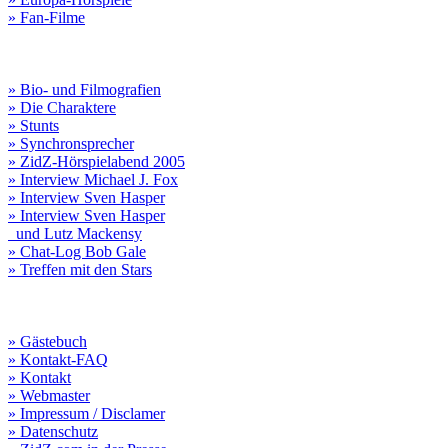
» Fan-Filme
» Bio- und Filmografien
» Die Charaktere
» Stunts
» Synchronsprecher
» ZidZ-Hörspielabend 2005
» Interview Michael J. Fox
» Interview Sven Hasper
» Interview Sven Hasper
und Lutz Mackensy
» Chat-Log Bob Gale
» Treffen mit den Stars
» Gästebuch
» Kontakt-FAQ
» Kontakt
» Webmaster
» Impressum / Disclamer
» Datenschutz