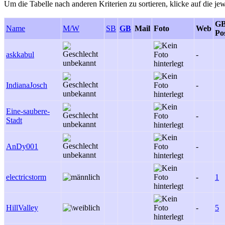
Um die Tabelle nach anderen Kriterien zu sortieren, klicke auf die jew
GB
Name
M/W
SB
GB
Mail
Foto
Web
Po
askkabul
-
IndianaJosch
-
Eine-saubere-
-
Stadt
AnDy001
-
electricstorm
-
1
HillValley
-
5