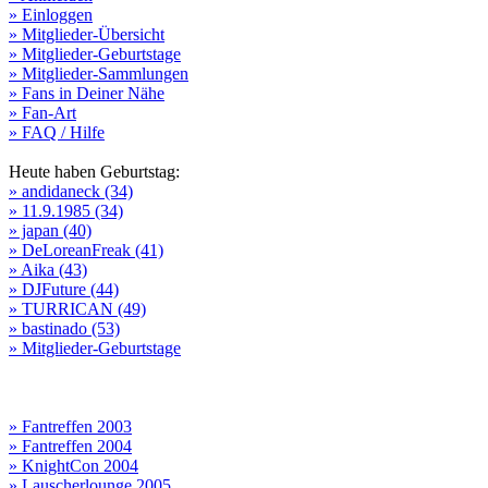
» Einloggen
» Mitglieder-Übersicht
» Mitglieder-Geburtstage
» Mitglieder-Sammlungen
» Fans in Deiner Nähe
» Fan-Art
» FAQ / Hilfe
Heute haben Geburtstag:
» andidaneck (34)
» 11.9.1985 (34)
» japan (40)
» DeLoreanFreak (41)
» Aika (43)
» DJFuture (44)
» TURRICAN (49)
» bastinado (53)
» Mitglieder-Geburtstage
» Fantreffen 2003
» Fantreffen 2004
» KnightCon 2004
» Lauscherlounge 2005