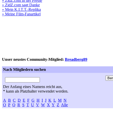
» ZidZ.com in der Presse
» ZidZ.com sagt Danke
» Mein K.I.T.T.-Replika
» Meine Film-Fanartikel
Unser neustes Community-Mitglied:
Breadberg89
Nach Mitgliedern suchen
Der Anfang eines Namens reicht aus,
* kann als Platzhalter verwendet werden.
A
B
C
D
E
F
G
H
I
J
K
L
M
N
O
P
Q
R
S
T
U
V
W
X
Y
Z
Alle