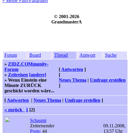
» Meine Film-Fanartikel
© 2001-2026
GrandmasterA
Forum
Board
Thread
Antwort
Suche
»
ZIDZ.COMmunity-
Forum
[
Antworten
]
»
Zeitreisen
[andere]
[
» Wenn Einstein eine
Neues Thema
|
Umfrage erstellen
Minute ZURÜCK
]
geschickt worden wäre...
[
Antworten
|
Neues Thema
|
Umfrage erstellen
]
« zurück
1
[2]
Schaumi
Zeitreisender
09.11.2008,
Posts:
44
13:57 Uhr