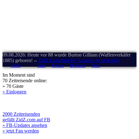
09.08.2026: Heute vor 88 wurde Burton Gilliam (Waffenverkäfer
1885) geboren! --
ZidZ-Fanartikel bei Amazon.de bestellen!
Menü
Start
Forum
Drehorte
Stars
Im Moment sind
70 Zeitreisende online:
» 70 Gäste
» Einloggen
2000 Zeitreisenden
gefällt ZidZ.com auf FB
» FB-Updates ansehen
» jetzt Fan werden