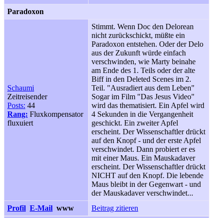
Paradoxon
Stimmt. Wenn Doc den Delorean
nicht zurückschickt, müßte ein
Paradoxon entstehen. Oder der Delo
aus der Zukunft würde einfach
verschwinden, wie Marty beinahe
am Ende des 1. Teils oder der alte
Biff in den Deleted Scenes im 2.
Schaumi
Teil. "Ausradiert aus dem Leben"
Zeitreisender
Sogar im Film "Das Jesus Video"
Posts:
44
wird das thematisiert. Ein Apfel wird
Rang:
Fluxkompensator
4 Sekunden in die Vergangenheit
fluxuiert
geschickt. Ein zweiter Apfel
erscheint. Der Wissenschaftler drückt
auf den Knopf - und der erste Apfel
verschwindet. Dann probiert er es
mit einer Maus. Ein Mauskadaver
erscheint. Der Wissenschaftler drückt
NICHT auf den Knopf. Die lebende
Maus bleibt in der Gegenwart - und
der Mauskadaver verschwindet...
Profil
E-Mail
www
Beitrag zitieren