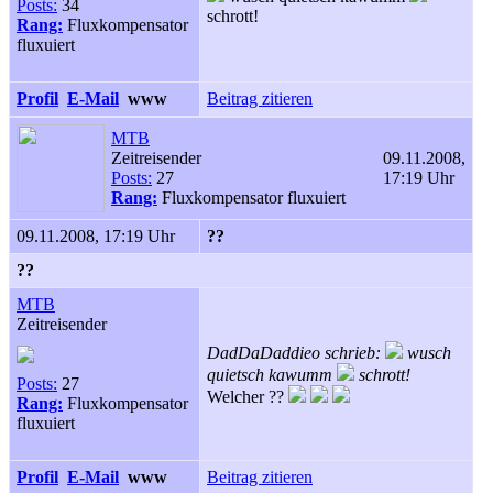
Posts:
34
schrott!
Rang:
Fluxkompensator
fluxuiert
Profil
E-Mail
www
Beitrag zitieren
MTB
Zeitreisender
09.11.2008,
Posts:
27
17:19 Uhr
Rang:
Fluxkompensator fluxuiert
09.11.2008, 17:19 Uhr
??
??
MTB
Zeitreisender
DadDaDaddieo schrieb:
wusch
quietsch kawumm
schrott!
Posts:
27
Welcher ??
Rang:
Fluxkompensator
fluxuiert
Profil
E-Mail
www
Beitrag zitieren