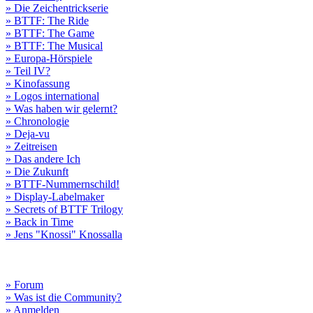
» Die Zeichentrickserie
» BTTF: The Ride
» BTTF: The Game
» BTTF: The Musical
» Europa-Hörspiele
» Teil IV?
» Kinofassung
» Logos international
» Was haben wir gelernt?
» Chronologie
» Deja-vu
» Zeitreisen
» Das andere Ich
» Die Zukunft
» BTTF-Nummernschild!
» Display-Labelmaker
» Secrets of BTTF Trilogy
» Back in Time
» Jens "Knossi" Knossalla
» Forum
» Was ist die Community?
» Anmelden