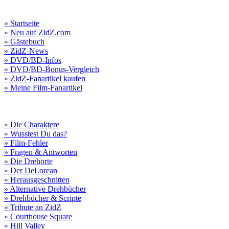
» Startseite
» Neu auf ZidZ.com
» Gästebuch
» ZidZ-News
» DVD/BD-Infos
» DVD/BD-Bonus-Vergleich
» ZidZ-Fanartikel kaufen
» Meine Film-Fanartikel
» Die Charaktere
» Wusstest Du das?
» Film-Fehler
» Fragen & Antworten
» Die Drehorte
» Der DeLorean
» Herausgeschnitten
» Alternative Drehbücher
» Drehbücher & Scripte
» Tribute an ZidZ
» Courthouse Square
» Hill Valley