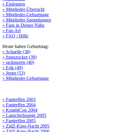
» Einloggen
» Mitglieder-Übersicht
» Mitglieder-Geburtstage
» Mitglieder-Sammlungen
» Fans in Deiner Nähe
» Fan-Art
» FAQ / Hilfe
Heute haben Geburtstag:
» Schaelle (38)
» franzzocker (39)
» jackmorris (40)
» Erik (49)
» Jester (53)
» Mitglieder-Geburtstage
» Fantreffen 2003
» Fantreffen 2004
» KnightCon 2004
» Lauscherlounge 2005
» Fantreffen 2005
» ZidZ-Kino-Nacht 2005
» ZidZ-Kino-Nacht 2006