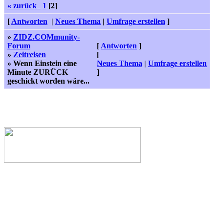
« zurück
1
[2]
[
Antworten
|
Neues Thema
|
Umfrage erstellen
]
»
ZIDZ.COMmunity-
Forum
[
Antworten
]
»
Zeitreisen
[
» Wenn Einstein eine
Neues Thema
|
Umfrage erstellen
Minute ZURÜCK
]
geschickt worden wäre...