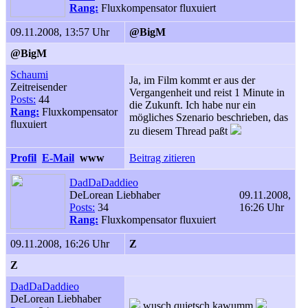
Rang:
Fluxkompensator fluxuiert
09.11.2008, 13:57 Uhr
@BigM
@BigM
Schaumi
Ja, im Film kommt er aus der
Zeitreisender
Vergangenheit und reist 1 Minute in
Posts:
44
die Zukunft. Ich habe nur ein
Rang:
Fluxkompensator
mögliches Szenario beschrieben, das
fluxuiert
zu diesem Thread paßt
Profil
E-Mail
www
Beitrag zitieren
DadDaDaddieo
DeLorean Liebhaber
09.11.2008,
Posts:
34
16:26 Uhr
Rang:
Fluxkompensator fluxuiert
09.11.2008, 16:26 Uhr
Z
Z
DadDaDaddieo
DeLorean Liebhaber
wusch quietsch kawumm