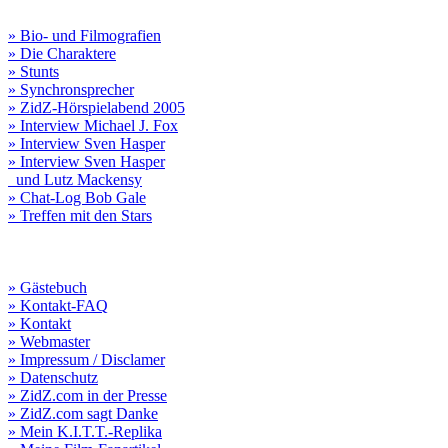
» Bio- und Filmografien
» Die Charaktere
» Stunts
» Synchronsprecher
» ZidZ-Hörspielabend 2005
» Interview Michael J. Fox
» Interview Sven Hasper
» Interview Sven Hasper
und Lutz Mackensy
» Chat-Log Bob Gale
» Treffen mit den Stars
» Gästebuch
» Kontakt-FAQ
» Kontakt
» Webmaster
» Impressum / Disclamer
» Datenschutz
» ZidZ.com in der Presse
» ZidZ.com sagt Danke
» Mein K.I.T.T.-Replika