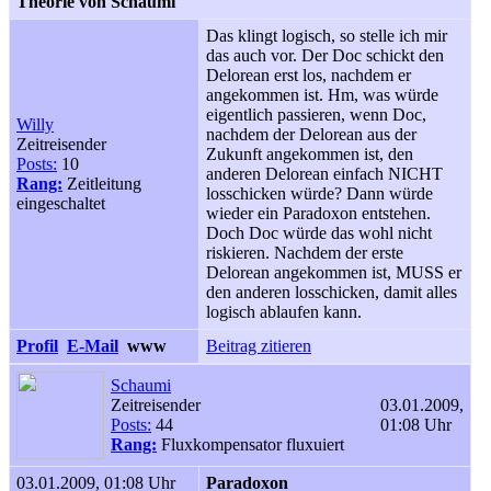
Theorie von Schaumi
Das klingt logisch, so stelle ich mir
das auch vor. Der Doc schickt den
Delorean erst los, nachdem er
angekommen ist. Hm, was würde
eigentlich passieren, wenn Doc,
Willy
nachdem der Delorean aus der
Zeitreisender
Zukunft angekommen ist, den
Posts:
10
anderen Delorean einfach NICHT
Rang:
Zeitleitung
losschicken würde? Dann würde
eingeschaltet
wieder ein Paradoxon entstehen.
Doch Doc würde das wohl nicht
riskieren. Nachdem der erste
Delorean angekommen ist, MUSS er
den anderen losschicken, damit alles
logisch ablaufen kann.
Profil
E-Mail
www
Beitrag zitieren
Schaumi
Zeitreisender
03.01.2009,
Posts:
44
01:08 Uhr
Rang:
Fluxkompensator fluxuiert
03.01.2009, 01:08 Uhr
Paradoxon